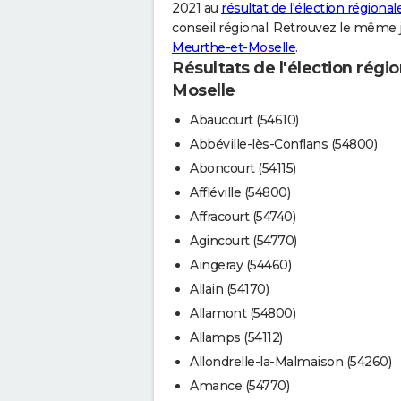
2021 au
résultat de l'élection régiona
conseil régional. Retrouvez le même 
Meurthe-et-Moselle
.
Résultats de l'élection régio
Moselle
Abaucourt (54610)
Abbéville-lès-Conflans (54800)
Aboncourt (54115)
Affléville (54800)
Affracourt (54740)
Agincourt (54770)
Aingeray (54460)
Allain (54170)
Allamont (54800)
Allamps (54112)
Allondrelle-la-Malmaison (54260)
Amance (54770)