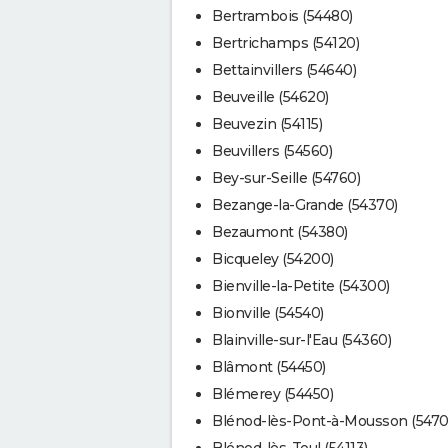
Bertrambois (54480)
Bertrichamps (54120)
Bettainvillers (54640)
Beuveille (54620)
Beuvezin (54115)
Beuvillers (54560)
Bey-sur-Seille (54760)
Bezange-la-Grande (54370)
Bezaumont (54380)
Bicqueley (54200)
Bienville-la-Petite (54300)
Bionville (54540)
Blainville-sur-l'Eau (54360)
Blâmont (54450)
Blémerey (54450)
Blénod-lès-Pont-à-Mousson (5470
Blénod-lès-Toul (54113)