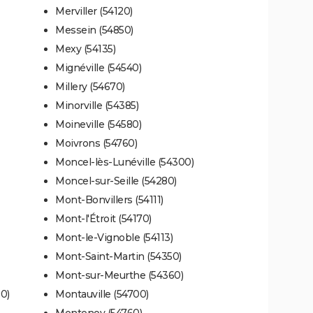
Merviller (54120)
Messein (54850)
Mexy (54135)
Mignéville (54540)
Millery (54670)
Minorville (54385)
Moineville (54580)
Moivrons (54760)
Moncel-lès-Lunéville (54300)
Moncel-sur-Seille (54280)
Mont-Bonvillers (54111)
Mont-l'Étroit (54170)
Mont-le-Vignoble (54113)
Mont-Saint-Martin (54350)
Mont-sur-Meurthe (54360)
0)
Montauville (54700)
Montenoy (54760)