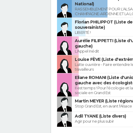
National)
RASSEMBLEMENT POUR L'ALSAC
CHAMPAGNE-ARDENNE ET LA L
Florian PHILIPPOT (Liste de
souverainiste)
LIBERTÉ !
Aurélie FILIPPETTI (Liste d'
gauche)
L'Appel Inédit
Louise FÈVE (Liste d'extr
Lutte ouvrière - Faire entendre 
travailleurs
Eliane ROMANI (Liste d'uni
gauche avec des écologist
Il est temps ! Pour l'écologie et la
sociale en Grand Est
Martin MEYER (Liste régiona
Stop Grand Est, en avant l'Alsace 
Adil TYANE (Liste divers)
Agir pour ne plus subir