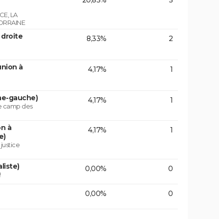
20,83%
5
E, LA
ORRAINE
 droite
8,33%
2
union à
4,17%
1
ême-gauche)
4,17%
1
le camp des
on à
4,17%
1
e)
 justice
liste)
0,00%
0
!
0,00%
0