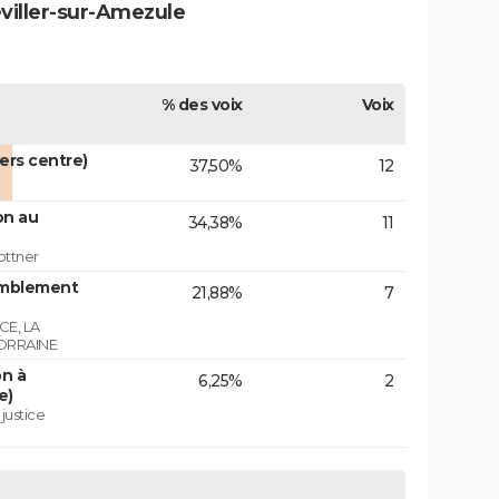
éviller-sur-Amezule
% des voix
Voix
vers centre)
37,50%
12
on au
34,38%
11
ottner
emblement
21,88%
7
E, LA
ORRAINE
on à
6,25%
2
e)
 justice