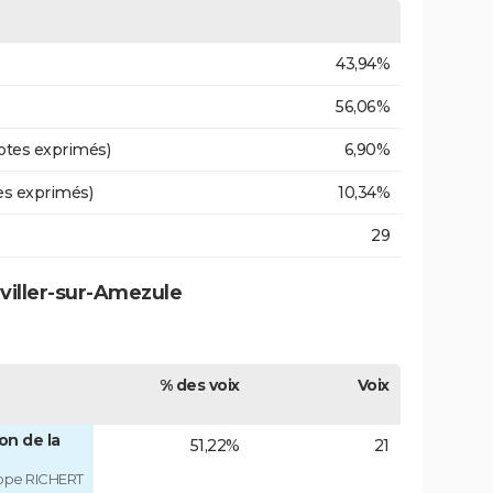
43,94%
56,06%
otes exprimés)
6,90%
es exprimés)
10,34%
29
éviller-sur-Amezule
% des voix
Voix
on de la
51,22%
21
ippe RICHERT