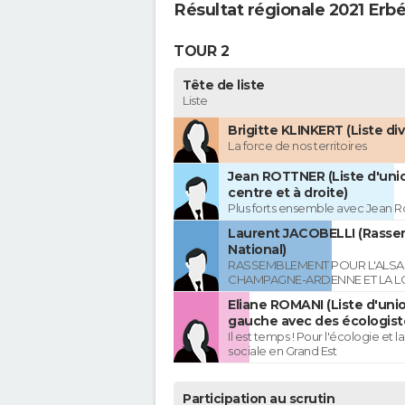
Résultat régionale 2021 Erb
TOUR 2
Tête de liste
Liste
Brigitte KLINKERT (Liste di
La force de nos territoires
Jean ROTTNER (Liste d'uni
centre et à droite)
Plus forts ensemble avec Jean R
Laurent JACOBELLI (Rass
National)
RASSEMBLEMENT POUR L'ALSAC
CHAMPAGNE-ARDENNE ET LA L
Eliane ROMANI (Liste d'uni
gauche avec des écologist
Il est temps ! Pour l'écologie et la
sociale en Grand Est
Participation au scrutin