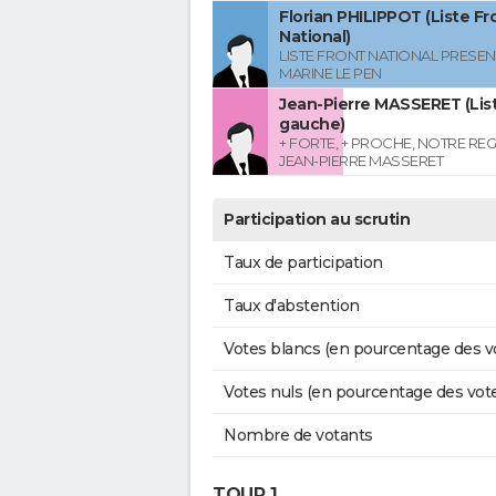
Florian PHILIPPOT (Liste Fr
National)
LISTE FRONT NATIONAL PRESEN
MARINE LE PEN
Jean-Pierre MASSERET (List
gauche)
+ FORTE, + PROCHE, NOTRE RE
JEAN-PIERRE MASSERET
Participation au scrutin
Taux de participation
Taux d'abstention
Votes blancs (en pourcentage des v
Votes nuls (en pourcentage des vot
Nombre de votants
TOUR 1