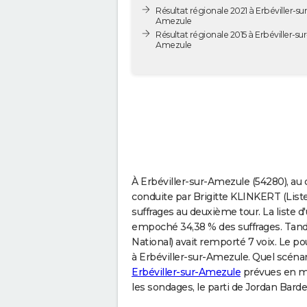
Résultat régionale 2021 à Erbéviller-sur
Amezule
Résultat régionale 2015 à Erbéviller-sur
Amezule
À Erbéviller-sur-Amezule (54280), au c
conduite par Brigitte KLINKERT (Liste
suffrages au deuxième tour. La liste 
empoché 34,38 % des suffrages. Tan
National) avait remporté 7 voix. Le p
à Erbéviller-sur-Amezule. Quel scénar
Erbéviller-sur-Amezule
prévues en ma
les sondages, le parti de Jordan Bard