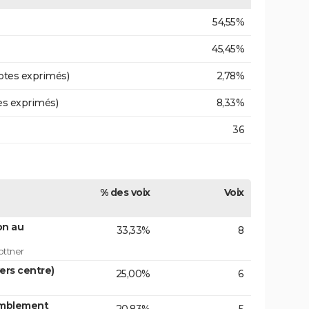
54,55%
45,45%
otes exprimés)
2,78%
es exprimés)
8,33%
36
% des voix
Voix
on au
33,33%
8
ottner
vers centre)
25,00%
6
emblement