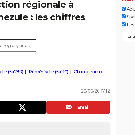
ction régionale à
Actu
ezule : les chiffres
Spo
Les 
ille (54280)
Réméréville (54110)
Champenoux
20/06/26 17:12
Email