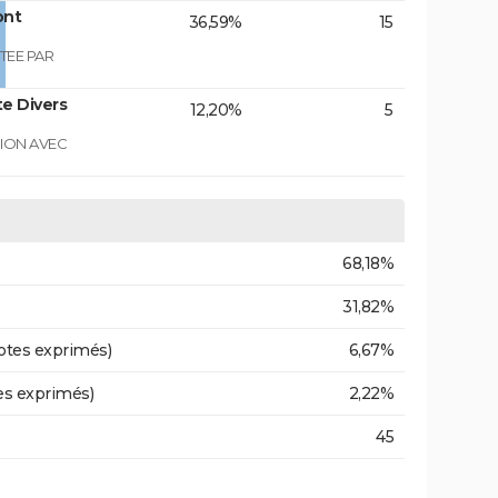
ont
36,59%
15
TEE PAR
e Divers
12,20%
5
GION AVEC
68,18%
31,82%
otes exprimés)
6,67%
es exprimés)
2,22%
45