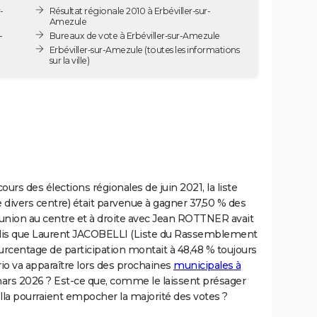
-
Résultat régionale 2010 à Erbéviller-sur-
Amezule
-
Bureaux de vote à Erbéviller-sur-Amezule
Erbéviller-sur-Amezule
(toutes les informations
sur la ville)
ours des élections régionales de juin 2021, la liste
 divers centre) était parvenue à gagner 37,50 % des
d'union au centre et à droite avec Jean ROTTNER avait
dis que Laurent JACOBELLI (Liste du Rassemblement
ourcentage de participation montait à 48,48 % toujours
io va apparaître lors des prochaines
municipales à
rs 2026 ? Est-ce que, comme le laissent présager
ella pourraient empocher la majorité des votes ?