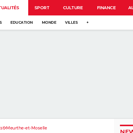
TUALITÉS
SPORT
CULTURE
FINANCE
A
S
EDUCATION
MONDE
VILLES
+
st
Meurthe-et-Moselle
NEW