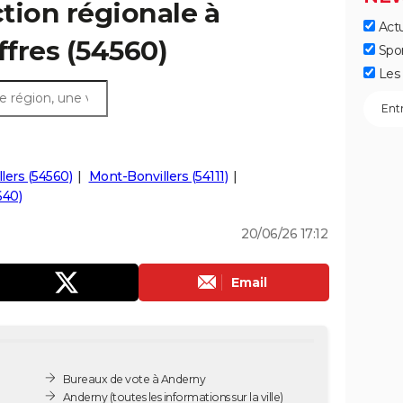
ction régionale à
Actu
ffres (54560)
Spo
Les 
llers (54560)
Mont-Bonvillers (54111)
640)
20/06/26 17:12
Email
Bureaux de vote à Anderny
Anderny
(toutes les informations sur la ville)