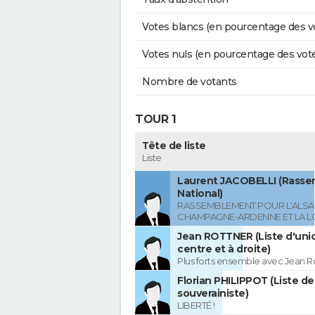
Votes blancs (en pourcentage des v
Votes nuls (en pourcentage des vot
Nombre de votants
TOUR 1
Tête de liste
Liste
Laurent JACOBELLI (Rass
National)
RASSEMBLEMENT POUR L'ALSAC
CHAMPAGNE-ARDENNE ET LA L
Jean ROTTNER (Liste d'uni
centre et à droite)
Plus forts ensemble avec Jean R
Florian PHILIPPOT (Liste de
souverainiste)
LIBERTÉ !