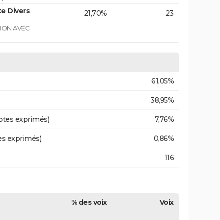
e Divers
21,70%
23
GION AVEC
61,05%
38,95%
otes exprimés)
7,76%
es exprimés)
0,86%
116
% des voix
Voix