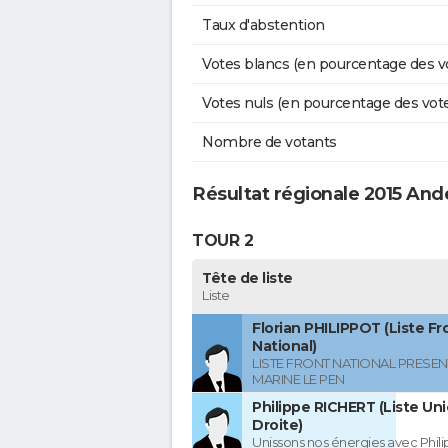
Taux d'abstention
Votes blancs (en pourcentage des v
Votes nuls (en pourcentage des vot
Nombre de votants
Résultat régionale 2015 And
TOUR 2
Tête de liste
Liste
Florian PHILIPPOT (Liste Fr
National)
LISTE FRONT NATIONAL PRESEN
MARINE LE PEN
Philippe RICHERT (Liste Uni
Droite)
Unissons nos énergies avec Phil