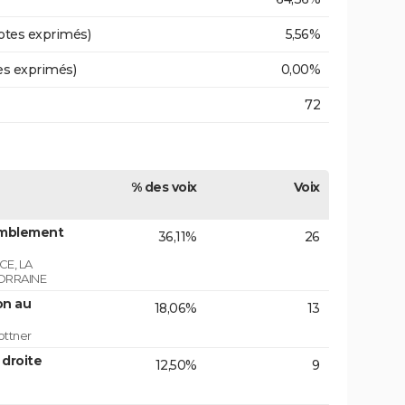
otes exprimés)
5,56%
es exprimés)
0,00%
72
% des voix
Voix
emblement
36,11%
26
E, LA
ORRAINE
on au
18,06%
13
ottner
 droite
12,50%
9