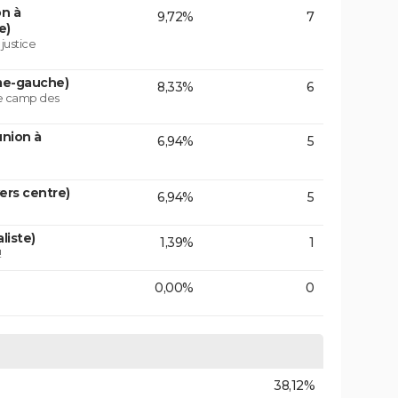
on à
9,72%
7
e)
 justice
ême-gauche)
8,33%
6
le camp des
union à
6,94%
5
vers centre)
6,94%
5
liste)
1,39%
1
!
0,00%
0
38,12%