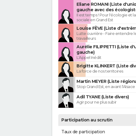
Eliane ROMANI (Liste d'uni
gauche avec des écologist
Il est temps ! Pour l'écologie et la
sociale en Grand Est
Louise FÈVE (Liste d'extr
Lutte ouvrière - Faire entendre 
travailleurs
Aurélie FILIPPETTI (Liste d'
gauche)
L'Appel Inédit
Brigitte KLINKERT (Liste di
La force de nos territoires
Martin MEYER (Liste régiona
Stop Grand Est, en avant l'Alsace 
Adil TYANE (Liste divers)
Agir pour ne plus subir
Participation au scrutin
Taux de participation