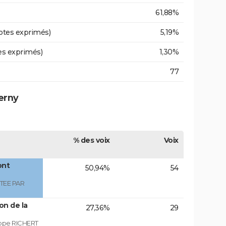
61,88%
otes exprimés)
5,19%
es exprimés)
1,30%
77
erny
% des voix
Voix
ont
50,94%
54
TEE PAR
on de la
27,36%
29
ippe RICHERT