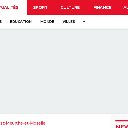
TUALITÉS
SPORT
CULTURE
FINANCE
A
S
EDUCATION
MONDE
VILLES
+
st
Meurthe-et-Moselle
NEW