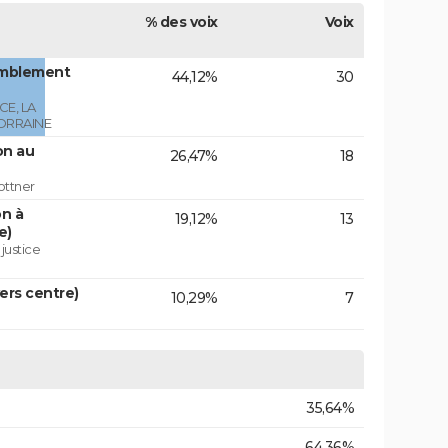
% des voix
Voix
emblement
44,12%
30
E, LA
ORRAINE
on au
26,47%
18
ottner
on à
19,12%
13
e)
 justice
vers centre)
10,29%
7
35,64%
64,36%