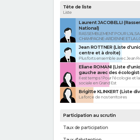
Tête de liste
Liste
Laurent JACOBELLI (Rass
National)
RASSEMBLEMENT POUR L'ALSAC
CHAMPAGNE-ARDENNE ET LA L
Jean ROTTNER (Liste d'uni
centre et à droite)
Plus forts ensemble avec Jean R
Eliane ROMANI (Liste d'uni
gauche avec des écologist
Il est temps ! Pour l'écologie et la
sociale en Grand Est
Brigitte KLINKERT (Liste di
La force de nos territoires
Participation au scrutin
Taux de participation
Taux d'abstention