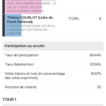
AVEC JEAN-PIERRE MASSERET : LA
VIE, LE COEUR, L'ACTION -
RADICALEMENT LORRAIN
Thierry GOURLOT (Liste du
17,39%
8
Front National)
LISTE FRONT NATIONAL POUR LA
LORRAINE ET LES FRANCAIS
D'ABORD
Participation au scrutin
Taux de participation
69,44%
Taux d'abstention
30,56%
Votes blancs et nuls (en pourcentage
8,00%
des votes exprimés)
Nombre de votants
50
TOUR 1