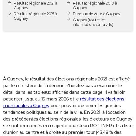
Résultat régionale 2021 à
Résultat régionale 2010 à
City break
Voyage de noces
Climat
Destinations
Voyage nature
Forum
+
PHOTO
Gugney
Gugney
Résultat régionale 2015 à
Bureaux de vote à Gugney
Gugney
GUIDES D'ACHAT
Gugney
(toutes les
informations sur la ville)
BONS PLANS
CARTE DE VOEUX
Carte Bonne année
Carte Pâques
Carte de Noël
Carte Saint-Valentin
Carte d'anniversaire
DICTIONNAIRE
Biographies
Expressions
Dictionnaire
Citations
Proverbes
PROGRAMME TV
À Gugney, le résultat des élections régionales 2021 est affiché
COPAINS D'AVANT
par le ministère de l'Intérieur, n'hésitez pas à examiner le
détail dans les tableaux affichés dans cette page. Il va falloir
Se connecter
Collèges
Universités
Service militaire
S'inscrire
Lycées
Primaires
Entreprises
Avis de recherche
AVIS DE DÉCÈS
patienter jusqu'au 15 mars 2026 et le
résultat des élections
municipales à Gugney
pour pouvoir observer les grandes
FORUM
tendances politiques au sein de la ville. En 2021, à l'occasion
Lifestyle
Sport
Television
Cinema
Bricolage
Culture
Auto
Voyage
des précédentes élections régionales, les électeurs de Gugney
se sont prononcés en majorité pour Jean ROTTNER et sa liste
d'union au centre et à droite au premier tour (43,48 % des