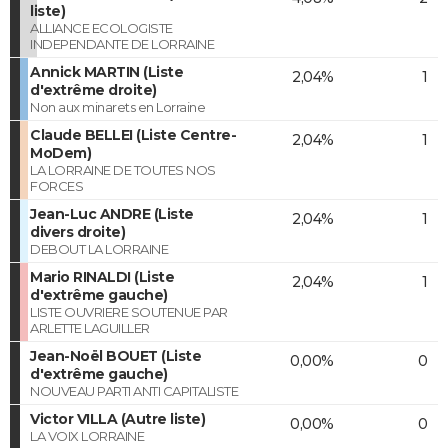
liste)
ALLIANCE ECOLOGISTE
INDEPENDANTE DE LORRAINE
Annick MARTIN (Liste
2,04%
1
d'extrême droite)
Non aux minarets en Lorraine
Claude BELLEI (Liste Centre-
2,04%
1
MoDem)
LA LORRAINE DE TOUTES NOS
FORCES
Jean-Luc ANDRE (Liste
2,04%
1
divers droite)
DEBOUT LA LORRAINE
Mario RINALDI (Liste
2,04%
1
d'extrême gauche)
LISTE OUVRIERE SOUTENUE PAR
ARLETTE LAGUILLER
Jean-Noël BOUET (Liste
0,00%
0
d'extrême gauche)
NOUVEAU PARTI ANTI CAPITALISTE
Victor VILLA (Autre liste)
0,00%
0
LA VOIX LORRAINE