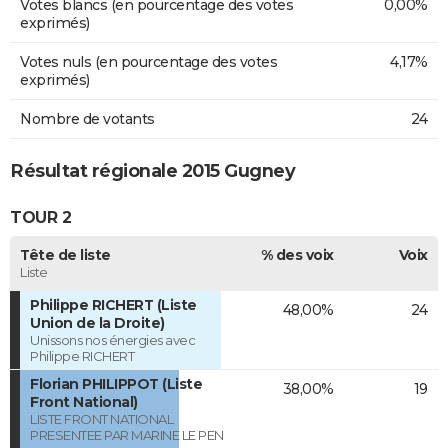
Votes blancs (en pourcentage des votes
0,00%
exprimés)
Votes nuls (en pourcentage des votes
4,17%
exprimés)
Nombre de votants
24
Résultat régionale 2015 Gugney
TOUR 2
Tête de liste
% des voix
Voix
Liste
Philippe RICHERT (Liste
48,00%
24
Union de la Droite)
Unissons nos énergies avec
Philippe RICHERT
Florian PHILIPPOT (Liste
38,00%
19
Front National)
LISTE FRONT NATIONAL
PRESENTEE PAR MARINE LE PEN