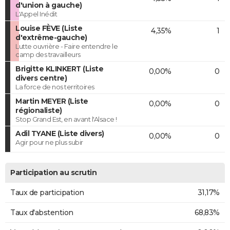
d'union à gauche)
L'Appel Inédit
Louise FÈVE (Liste
4,35%
1
d'extrême-gauche)
Lutte ouvrière - Faire entendre le
camp des travailleurs
Brigitte KLINKERT (Liste
0,00%
0
divers centre)
La force de nos territoires
Martin MEYER (Liste
0,00%
0
régionaliste)
Stop Grand Est, en avant l'Alsace !
Adil TYANE (Liste divers)
0,00%
0
Agir pour ne plus subir
Participation au scrutin
Taux de participation
31,17%
Taux d'abstention
68,83%