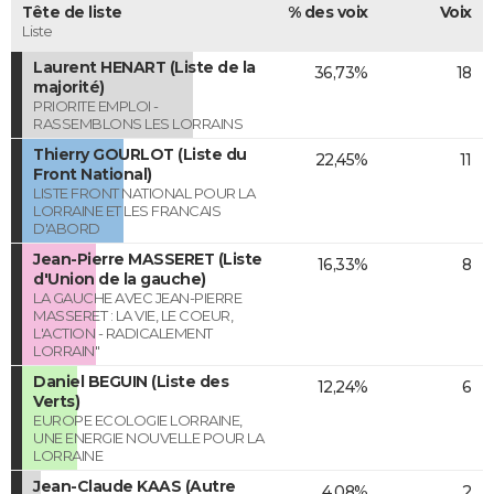
Tête de liste
% des voix
Voix
Liste
Laurent HENART (Liste de la
36,73%
18
majorité)
PRIORITE EMPLOI -
RASSEMBLONS LES LORRAINS
Thierry GOURLOT (Liste du
22,45%
11
Front National)
LISTE FRONT NATIONAL POUR LA
LORRAINE ET LES FRANCAIS
D'ABORD
Jean-Pierre MASSERET (Liste
16,33%
8
d'Union de la gauche)
LA GAUCHE AVEC JEAN-PIERRE
MASSERET : LA VIE, LE COEUR,
L'ACTION - RADICALEMENT
LORRAIN"
Daniel BEGUIN (Liste des
12,24%
6
Verts)
EUROPE ECOLOGIE LORRAINE,
UNE ENERGIE NOUVELLE POUR LA
LORRAINE
Jean-Claude KAAS (Autre
4,08%
2