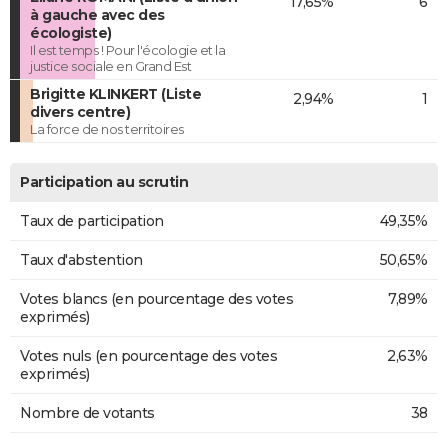
17,65%
6
à gauche avec des
écologiste)
Il est temps ! Pour l'écologie et la
justice sociale en Grand Est
Brigitte KLINKERT (Liste
2,94%
1
divers centre)
La force de nos territoires
Participation au scrutin
Taux de participation
49,35%
Taux d'abstention
50,65%
Votes blancs (en pourcentage des votes
7,89%
exprimés)
Votes nuls (en pourcentage des votes
2,63%
exprimés)
Nombre de votants
38