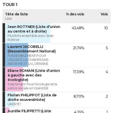
TOUR 1
Tête de liste
% des voix
Voix
Liste
Jean ROTTNER (Liste d'union
43,48%
10
au centre et à droite)
Plus forts ensemble avec Jean
Rottner
Laurent JACOBELLI
21,74%
5
(Rassemblement National)
RASSEMBLEMENT POUR
L'ALSACE, LA CHAMPAGNE-
ARDENNE ET LA LORRAINE
Eliane ROMANI (Liste d'union
17,39%
4
à gauche avec des
écologiste)
Il est temps ! Pour l'écologie et la
justice sociale en Grand Est
Florian PHILIPPOT (Liste de
8,70%
2
droite souverainiste)
LIBERTÉ !
Aurélie FILIPPETTI (Liste
4,35%
1