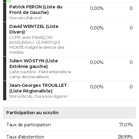
Patrick PERON (Liste du
0,00%
0
Front de Gauche)
Nos vies d'abord !
David WENTZEL (Liste
0,00%
0
Divers)
L'UPR, avec FRANÇOIS
ASSELINEAU - LE PARTI QUI
MONTE malgré le silence des
médias
Julien WOSTYN (Liste
0,00%
0
Extrême gauche)
Lutte ouvrière - Faire entendre le
camp des travailleurs
Jean-Georges TROUILLET
0,00%
0
(Liste Régionaliste)
Non à l'ACAL, Oui à nos régions !
Participation au scrutin
Taux de participation
71,01%
Taux d'abstention
28,99%