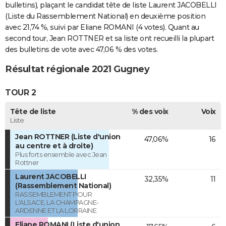
bulletins), plaçant le candidat tête de liste Laurent JACOBELLI
(Liste du Rassemblement National) en deuxième position
avec 21,74 %, suivi par Eliane ROMANI (4 votes). Quant au
second tour, Jean ROTTNER et sa liste ont recueilli la plupart
des bulletins de vote avec 47,06 % des votes.
Résultat régionale 2021 Gugney
TOUR 2
Tête de liste
% des voix
Voix
Liste
Jean ROTTNER (Liste d'union
47,06%
16
au centre et à droite)
Plus forts ensemble avec Jean
Rottner
Laurent JACOBELLI
32,35%
11
(Rassemblement National)
RASSEMBLEMENT POUR
L'ALSACE, LA CHAMPAGNE-
ARDENNE ET LA LORRAINE
Eliane ROMANI (Liste d'union