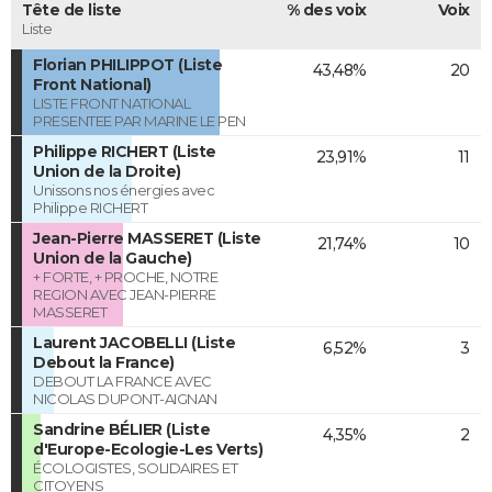
Tête de liste
% des voix
Voix
Liste
Florian PHILIPPOT (Liste
43,48%
20
Front National)
LISTE FRONT NATIONAL
PRESENTEE PAR MARINE LE PEN
Philippe RICHERT (Liste
23,91%
11
Union de la Droite)
Unissons nos énergies avec
Philippe RICHERT
Jean-Pierre MASSERET (Liste
21,74%
10
Union de la Gauche)
+ FORTE, + PROCHE, NOTRE
REGION AVEC JEAN-PIERRE
MASSERET
Laurent JACOBELLI (Liste
6,52%
3
Debout la France)
DEBOUT LA FRANCE AVEC
NICOLAS DUPONT-AIGNAN
Sandrine BÉLIER (Liste
4,35%
2
d'Europe-Ecologie-Les Verts)
ÉCOLOGISTES, SOLIDAIRES ET
CITOYENS