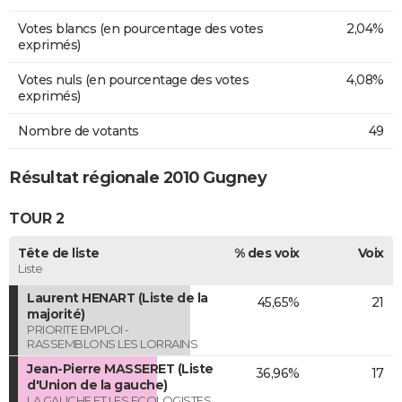
Votes blancs (en pourcentage des votes
2,04%
exprimés)
Votes nuls (en pourcentage des votes
4,08%
exprimés)
Nombre de votants
49
Résultat régionale 2010 Gugney
TOUR 2
Tête de liste
% des voix
Voix
Liste
Laurent HENART (Liste de la
45,65%
21
majorité)
PRIORITE EMPLOI -
RASSEMBLONS LES LORRAINS
Jean-Pierre MASSERET (Liste
36,96%
17
d'Union de la gauche)
LA GAUCHE ET LES ECOLOGISTES