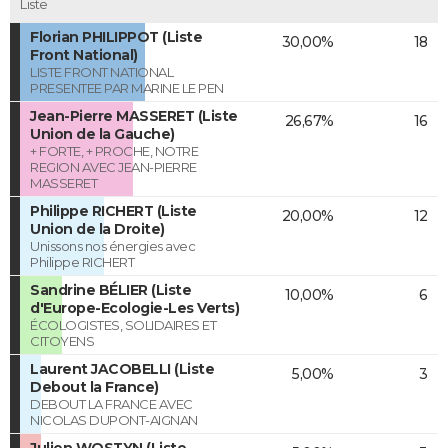
Liste
Florian PHILIPPOT (Liste
30,00%
18
Front National)
LISTE FRONT NATIONAL
PRESENTEE PAR MARINE LE PEN
Jean-Pierre MASSERET (Liste
26,67%
16
Union de la Gauche)
+ FORTE, + PROCHE, NOTRE
REGION AVEC JEAN-PIERRE
MASSERET
Philippe RICHERT (Liste
20,00%
12
Union de la Droite)
Unissons nos énergies avec
Philippe RICHERT
Sandrine BÉLIER (Liste
10,00%
6
d'Europe-Ecologie-Les Verts)
ÉCOLOGISTES, SOLIDAIRES ET
CITOYENS
Laurent JACOBELLI (Liste
5,00%
3
Debout la France)
DEBOUT LA FRANCE AVEC
NICOLAS DUPONT-AIGNAN
Julien WOSTYN (Liste