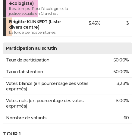
écologiste)
Il est temps ! Pour l'écologie et la
justice sociale en Grand Est
Brigitte KLINKERT (Liste
5,45%
3
divers centre)
La force de nos territoires
Participation au scrutin
Taux de participation
50,00%
Taux d'abstention
50,00%
Votes blancs (en pourcentage des votes
3,33%
exprimés)
Votes nuls (en pourcentage des votes
5,00%
exprimés)
Nombre de votants
60
TOUR 1