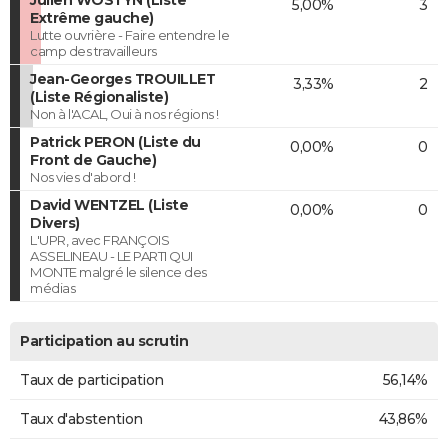
5,00%
3
Extrême gauche)
Lutte ouvrière - Faire entendre le
camp des travailleurs
Jean-Georges TROUILLET
3,33%
2
(Liste Régionaliste)
Non à l'ACAL, Oui à nos régions !
Patrick PERON (Liste du
0,00%
0
Front de Gauche)
Nos vies d'abord !
David WENTZEL (Liste
0,00%
0
Divers)
L'UPR, avec FRANÇOIS
ASSELINEAU - LE PARTI QUI
MONTE malgré le silence des
médias
Participation au scrutin
Taux de participation
56,14%
Taux d'abstention
43,86%