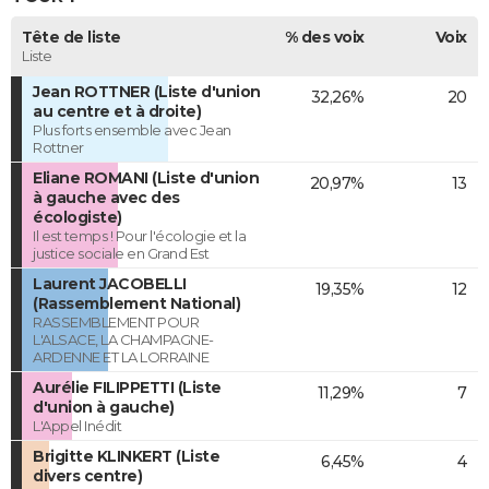
Tête de liste
% des voix
Voix
Liste
Jean ROTTNER (Liste d'union
32,26%
20
au centre et à droite)
Plus forts ensemble avec Jean
Rottner
Eliane ROMANI (Liste d'union
20,97%
13
à gauche avec des
écologiste)
Il est temps ! Pour l'écologie et la
justice sociale en Grand Est
Laurent JACOBELLI
19,35%
12
(Rassemblement National)
RASSEMBLEMENT POUR
L'ALSACE, LA CHAMPAGNE-
ARDENNE ET LA LORRAINE
Aurélie FILIPPETTI (Liste
11,29%
7
d'union à gauche)
L'Appel Inédit
Brigitte KLINKERT (Liste
6,45%
4
divers centre)