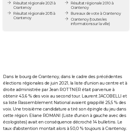
Résultat régionale 2021 à
Résultat régionale 2010 à
City break
Voyage de noces
Climat
Destinations
Voyage nature
Forum
+
PHOTO
Crantenoy
Crantenoy
Résultat régionale 2015 à
Bureaux de vote à Crantenoy
Crantenoy
GUIDES D'ACHAT
Crantenoy
(toutes les
informations sur la ville)
BONS PLANS
CARTE DE VOEUX
Carte Bonne année
Carte Pâques
Carte de Noël
Carte Saint-Valentin
Carte d'anniversaire
DICTIONNAIRE
Biographies
Expressions
Dictionnaire
Citations
Proverbes
PROGRAMME TV
Dans le bourg de Crantenoy, dans le cadre des précédentes
COPAINS D'AVANT
élections régionales de juin 2021, la liste d'union au centre et à
droite administrée par Jean ROTTNER était parvenue à
Se connecter
Collèges
Universités
Service militaire
S'inscrire
Lycées
Primaires
Entreprises
Avis de recherche
AVIS DE DÉCÈS
obtenir 43,6 % des voix au second tour. Laurent JACOBELLI et
sa liste Rassemblement National avaient grappillé 25,5 % des
FORUM
voix. Une troisième candidature a tiré son épingle du jeu dans
Lifestyle
Sport
Television
Cinema
Bricolage
Culture
Auto
Voyage
cette région. Eliane ROMANI (Liste d'union à gauche avec des
écologistes) avait en conséquence décroché 14 bulletins. Le
taux d'abstention montait alors à 50,0 % toujours à Crantenoy.