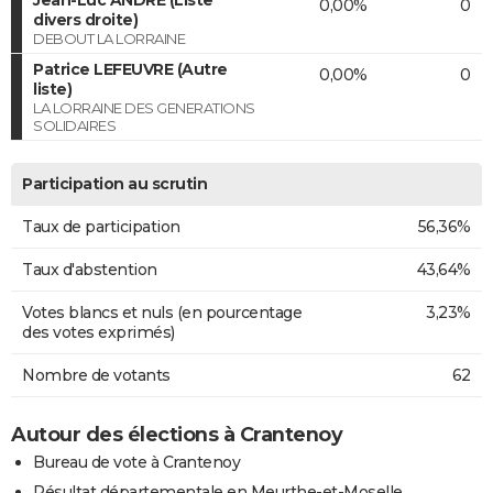
0,00%
0
divers droite)
DEBOUT LA LORRAINE
Patrice LEFEUVRE (Autre
0,00%
0
liste)
LA LORRAINE DES GENERATIONS
SOLIDAIRES
Participation au scrutin
Taux de participation
56,36%
Taux d'abstention
43,64%
Votes blancs et nuls (en pourcentage
3,23%
des votes exprimés)
Nombre de votants
62
Autour des élections à Crantenoy
Bureau de vote à Crantenoy
Résultat départementale en Meurthe-et-Moselle