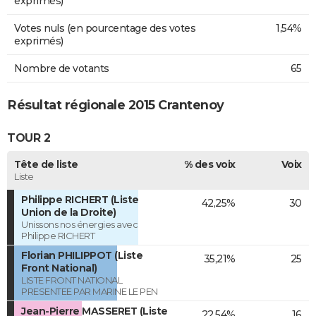
exprimés)
Votes nuls (en pourcentage des votes
1,54%
exprimés)
Nombre de votants
65
Résultat régionale 2015 Crantenoy
TOUR 2
Tête de liste
% des voix
Voix
Liste
Philippe RICHERT (Liste
42,25%
30
Union de la Droite)
Unissons nos énergies avec
Philippe RICHERT
Florian PHILIPPOT (Liste
35,21%
25
Front National)
LISTE FRONT NATIONAL
PRESENTEE PAR MARINE LE PEN
Jean-Pierre MASSERET (Liste
22,54%
16