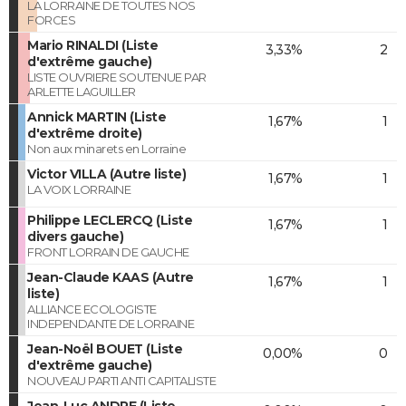
LA LORRAINE DE TOUTES NOS
FORCES
Mario RINALDI (Liste
3,33%
2
d'extrême gauche)
LISTE OUVRIERE SOUTENUE PAR
ARLETTE LAGUILLER
Annick MARTIN (Liste
1,67%
1
d'extrême droite)
Non aux minarets en Lorraine
Victor VILLA (Autre liste)
1,67%
1
LA VOIX LORRAINE
Philippe LECLERCQ (Liste
1,67%
1
divers gauche)
FRONT LORRAIN DE GAUCHE
Jean-Claude KAAS (Autre
1,67%
1
liste)
ALLIANCE ECOLOGISTE
INDEPENDANTE DE LORRAINE
Jean-Noël BOUET (Liste
0,00%
0
d'extrême gauche)
NOUVEAU PARTI ANTI CAPITALISTE
Jean-Luc ANDRE (Liste