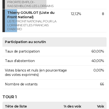
PRIORITE EMPLOI -
RASSEMBLONS LES LORRAINS
Thierry GOURLOT (Liste du
12,12%
8
Front National)
LISTE FRONT NATIONAL POUR LA
LORRAINE ET LES FRANCAIS
D'ABORD
Participation au scrutin
Taux de participation
60,00%
Taux d'abstention
40,00%
Votes blancs et nuls (en pourcentage
0,00%
des votes exprimés)
Nombre de votants
66
TOUR 1
Tête de liste
% des voix
Voix