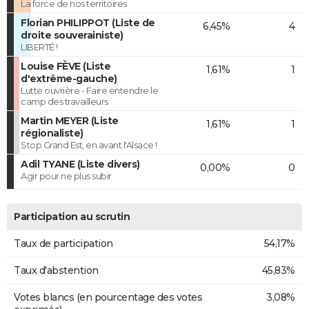
La force de nos territoires
Florian PHILIPPOT (Liste de
6,45%
4
droite souverainiste)
LIBERTÉ !
Louise FÈVE (Liste
1,61%
1
d'extrême-gauche)
Lutte ouvrière - Faire entendre le
camp des travailleurs
Martin MEYER (Liste
1,61%
1
régionaliste)
Stop Grand Est, en avant l'Alsace !
Adil TYANE (Liste divers)
0,00%
0
Agir pour ne plus subir
Participation au scrutin
Taux de participation
54,17%
Taux d'abstention
45,83%
Votes blancs (en pourcentage des votes
3,08%