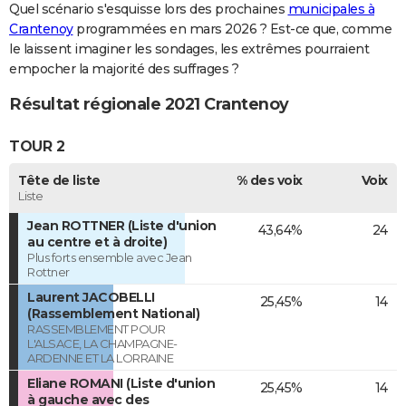
Quel scénario s'esquisse lors des prochaines
municipales à
Crantenoy
programmées en mars 2026 ? Est-ce que, comme
le laissent imaginer les sondages, les extrêmes pourraient
empocher la majorité des suffrages ?
Résultat régionale 2021 Crantenoy
TOUR 2
Tête de liste
% des voix
Voix
Liste
Jean ROTTNER (Liste d'union
43,64%
24
au centre et à droite)
Plus forts ensemble avec Jean
Rottner
Laurent JACOBELLI
25,45%
14
(Rassemblement National)
RASSEMBLEMENT POUR
L'ALSACE, LA CHAMPAGNE-
ARDENNE ET LA LORRAINE
Eliane ROMANI (Liste d'union
25,45%
14
à gauche avec des