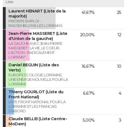
Liste
Laurent HENART (Liste de la
41,67%
25
majorité)
PRIORITE EMPLOI -
RASSEMBLONS LES LORRAINS
Jean-Pierre MASSERET (Liste
20,00%
12
d'Union de la gauche)
LA GAUCHE AVEC JEAN-PIERRE
MASSERET : LA VIE, LE COEUR,
L'ACTION - RADICALEMENT
LORRAIN"
Daniel BEGUIN (Liste des
16,67%
10
Verts)
EUROPE ECOLOGIE LORRAINE,
UNE ENERGIE NOUVELLE POUR LA
LORRAINE
Thierry GOURLOT (Liste du
6,67%
4
Front National)
LISTE FRONT NATIONAL POUR LA
LORRAINE ET LES FRANCAIS
D'ABORD
Claude BELLEI (Liste Centre-
5,00%
3
MoDem)