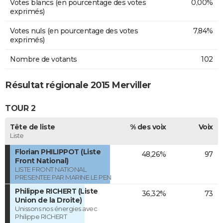
Votes blancs (en pourcentage des votes
0,00%
exprimés)
Votes nuls (en pourcentage des votes
7,84%
exprimés)
Nombre de votants
102
Résultat régionale 2015 Merviller
TOUR 2
Tête de liste
% des voix
Voix
Liste
Florian PHILIPPOT (Liste
48,26%
97
Front National)
LISTE FRONT NATIONAL
PRESENTEE PAR MARINE LE PEN
Philippe RICHERT (Liste
36,32%
73
Union de la Droite)
Unissons nos énergies avec
Philippe RICHERT