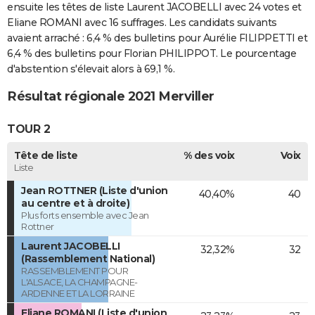
ensuite les têtes de liste Laurent JACOBELLI avec 24 votes et
Eliane ROMANI avec 16 suffrages. Les candidats suivants
avaient arraché : 6,4 % des bulletins pour Aurélie FILIPPETTI et
6,4 % des bulletins pour Florian PHILIPPOT. Le pourcentage
d'abstention s'élevait alors à 69,1 %.
Résultat régionale 2021 Merviller
TOUR 2
Tête de liste
% des voix
Voix
Liste
Jean ROTTNER (Liste d'union
40,40%
40
au centre et à droite)
Plus forts ensemble avec Jean
Rottner
Laurent JACOBELLI
32,32%
32
(Rassemblement National)
RASSEMBLEMENT POUR
L'ALSACE, LA CHAMPAGNE-
ARDENNE ET LA LORRAINE
Eliane ROMANI (Liste d'union