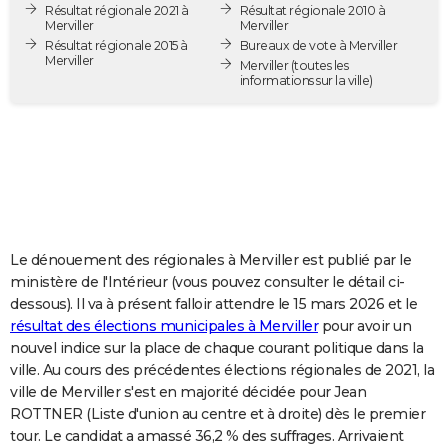
Résultat régionale 2021 à
Résultat régionale 2010 à
City break
Voyage de noces
Climat
Destinations
Voyage nature
Forum
+
PHOTO
Merviller
Merviller
Résultat régionale 2015 à
Bureaux de vote à Merviller
Merviller
GUIDES D'ACHAT
Merviller
(toutes les
informations sur la ville)
BONS PLANS
CARTE DE VOEUX
Carte Bonne année
Carte Pâques
Carte de Noël
Carte Saint-Valentin
Carte d'anniversaire
DICTIONNAIRE
Biographies
Expressions
Dictionnaire
Citations
Proverbes
PROGRAMME TV
Le dénouement des régionales à Merviller est publié par le
COPAINS D'AVANT
ministère de l'Intérieur (vous pouvez consulter le détail ci-
dessous). Il va à présent falloir attendre le 15 mars 2026 et le
Se connecter
Collèges
Universités
Service militaire
S'inscrire
Lycées
Primaires
Entreprises
Avis de recherche
AVIS DE DÉCÈS
résultat des élections municipales à Merviller
pour avoir un
nouvel indice sur la place de chaque courant politique dans la
FORUM
ville. Au cours des précédentes élections régionales de 2021, la
Lifestyle
Sport
Television
Cinema
Bricolage
Culture
Auto
Voyage
ville de Merviller s'est en majorité décidée pour Jean
ROTTNER (Liste d'union au centre et à droite) dès le premier
tour. Le candidat a amassé 36,2 % des suffrages. Arrivaient