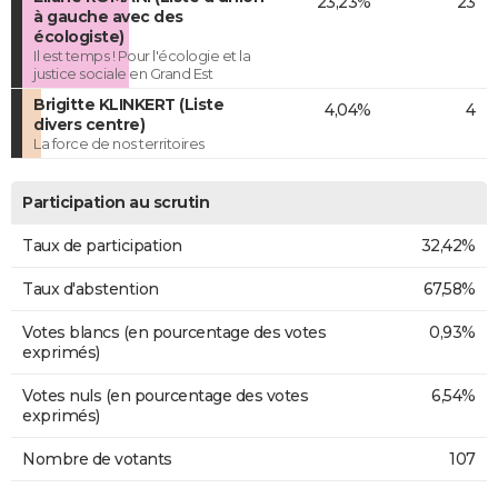
23,23%
23
à gauche avec des
écologiste)
Il est temps ! Pour l'écologie et la
justice sociale en Grand Est
Brigitte KLINKERT (Liste
4,04%
4
divers centre)
La force de nos territoires
Participation au scrutin
Taux de participation
32,42%
Taux d'abstention
67,58%
Votes blancs (en pourcentage des votes
0,93%
exprimés)
Votes nuls (en pourcentage des votes
6,54%
exprimés)
Nombre de votants
107