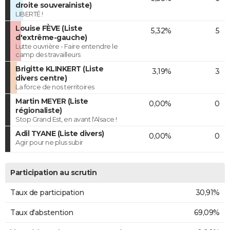
droite souverainiste)
LIBERTÉ !
Louise FÈVE (Liste
5,32%
5
d'extrême-gauche)
Lutte ouvrière - Faire entendre le
camp des travailleurs
Brigitte KLINKERT (Liste
3,19%
3
divers centre)
La force de nos territoires
Martin MEYER (Liste
0,00%
0
régionaliste)
Stop Grand Est, en avant l'Alsace !
Adil TYANE (Liste divers)
0,00%
0
Agir pour ne plus subir
Participation au scrutin
Taux de participation
30,91%
Taux d'abstention
69,09%