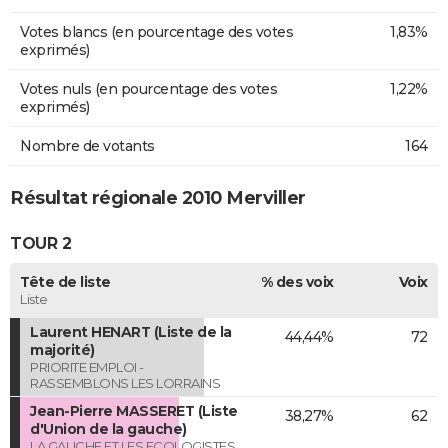
Votes blancs (en pourcentage des votes
1,83%
exprimés)
Votes nuls (en pourcentage des votes
1,22%
exprimés)
Nombre de votants
164
Résultat régionale 2010 Merviller
TOUR 2
Tête de liste
% des voix
Voix
Liste
Laurent HENART (Liste de la
44,44%
72
majorité)
PRIORITE EMPLOI -
RASSEMBLONS LES LORRAINS
Jean-Pierre MASSERET (Liste
38,27%
62
d'Union de la gauche)
LA GAUCHE ET LES ECOLOGISTES