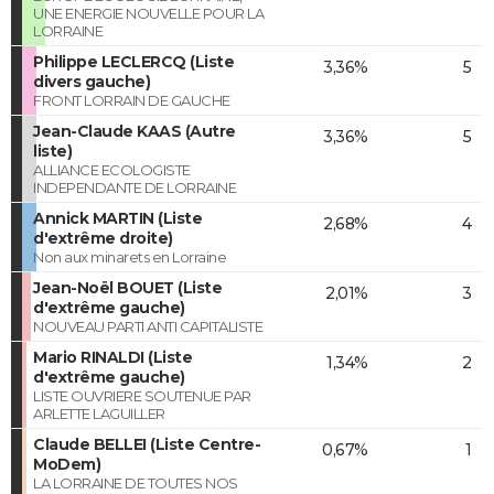
UNE ENERGIE NOUVELLE POUR LA
LORRAINE
Philippe LECLERCQ (Liste
3,36%
5
divers gauche)
FRONT LORRAIN DE GAUCHE
Jean-Claude KAAS (Autre
3,36%
5
liste)
ALLIANCE ECOLOGISTE
INDEPENDANTE DE LORRAINE
Annick MARTIN (Liste
2,68%
4
d'extrême droite)
Non aux minarets en Lorraine
Jean-Noël BOUET (Liste
2,01%
3
d'extrême gauche)
NOUVEAU PARTI ANTI CAPITALISTE
Mario RINALDI (Liste
1,34%
2
d'extrême gauche)
LISTE OUVRIERE SOUTENUE PAR
ARLETTE LAGUILLER
Claude BELLEI (Liste Centre-
0,67%
1
MoDem)
LA LORRAINE DE TOUTES NOS