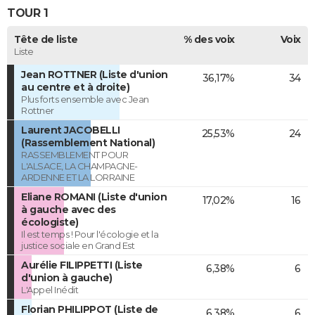
TOUR 1
Tête de liste
% des voix
Voix
Liste
Jean ROTTNER (Liste d'union
36,17%
34
au centre et à droite)
Plus forts ensemble avec Jean
Rottner
Laurent JACOBELLI
25,53%
24
(Rassemblement National)
RASSEMBLEMENT POUR
L'ALSACE, LA CHAMPAGNE-
ARDENNE ET LA LORRAINE
Eliane ROMANI (Liste d'union
17,02%
16
à gauche avec des
écologiste)
Il est temps ! Pour l'écologie et la
justice sociale en Grand Est
Aurélie FILIPPETTI (Liste
6,38%
6
d'union à gauche)
L'Appel Inédit
Florian PHILIPPOT (Liste de
6,38%
6