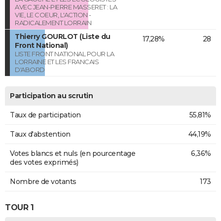
AVEC JEAN-PIERRE MASSERET : LA
VIE, LE COEUR, L'ACTION -
RADICALEMENT LORRAIN
Thierry GOURLOT (Liste du
17,28%
28
Front National)
LISTE FRONT NATIONAL POUR LA
LORRAINE ET LES FRANCAIS
D'ABORD
Participation au scrutin
Taux de participation
55,81%
Taux d'abstention
44,19%
Votes blancs et nuls (en pourcentage
6,36%
des votes exprimés)
Nombre de votants
173
TOUR 1