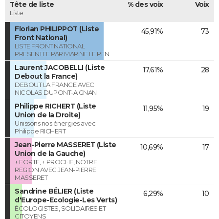
Tête de liste
% des voix
Voix
Liste
Florian PHILIPPOT (Liste
45,91%
73
Front National)
LISTE FRONT NATIONAL
PRESENTEE PAR MARINE LE PEN
Laurent JACOBELLI (Liste
17,61%
28
Debout la France)
DEBOUT LA FRANCE AVEC
NICOLAS DUPONT-AIGNAN
Philippe RICHERT (Liste
11,95%
19
Union de la Droite)
Unissons nos énergies avec
Philippe RICHERT
Jean-Pierre MASSERET (Liste
10,69%
17
Union de la Gauche)
+ FORTE, + PROCHE, NOTRE
REGION AVEC JEAN-PIERRE
MASSERET
Sandrine BÉLIER (Liste
6,29%
10
d'Europe-Ecologie-Les Verts)
ÉCOLOGISTES, SOLIDAIRES ET
CITOYENS