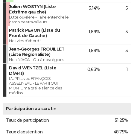
Julien WOSTYN (Liste
3,14%
5
Extrême gauche)
Lutte ouvrière - Faire entendre le
camp des travailleurs
Patrick PERON (Liste du
1,89%
3
Front de Gauche)
Nos vies d'abord !
Jean-Georges TROUILLET
1,89%
3
(Liste Régionaliste)
Non à l'ACAL, Oui à nos régions !
David WENTZEL (Liste
0,63%
1
Divers)
L'UPR, avec FRANÇOIS
ASSELINEAU - LE PARTI QUI
MONTE malgré le silence des
médias
Participation au scrutin
Taux de participation
51,25%
Taux d'abstention
48,75%