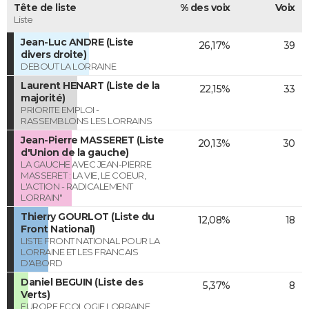
Tête de liste
% des voix
Voix
Liste
Jean-Luc ANDRE (Liste
26,17%
39
divers droite)
DEBOUT LA LORRAINE
Laurent HENART (Liste de la
22,15%
33
majorité)
PRIORITE EMPLOI -
RASSEMBLONS LES LORRAINS
Jean-Pierre MASSERET (Liste
20,13%
30
d'Union de la gauche)
LA GAUCHE AVEC JEAN-PIERRE
MASSERET : LA VIE, LE COEUR,
L'ACTION - RADICALEMENT
LORRAIN"
Thierry GOURLOT (Liste du
12,08%
18
Front National)
LISTE FRONT NATIONAL POUR LA
LORRAINE ET LES FRANCAIS
D'ABORD
Daniel BEGUIN (Liste des
5,37%
8
Verts)
EUROPE ECOLOGIE LORRAINE,