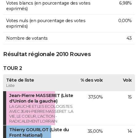
Votes blancs (en pourcentage des votes
6,98%
exprimés)
Votes nuls (en pourcentage des votes
0,00%
exprimés)
Nombre de votants
43
Résultat régionale 2010 Rouves
TOUR 2
Tête de liste
% des voix
Voix
Liste
Jean-Pierre MASSERET (Liste
37,50%
15
d'Union de la gauche)
LA GAUCHE ET LES ECOLOGISTES
AVEC JEAN-PIERRE MASSERET : LA
VIE, LE COEUR, L'ACTION -
RADICALEMENT LORRAIN
Thierry GOURLOT (Liste du
35,00%
14
Front National)