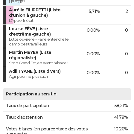
LIBERTÉ !
Aurélie FILIPPETTI (Liste
5,71%
2
d'union à gauche)
L'Appel Inédit
Louise FÈVE (Liste
0,00%
0
d'extrême-gauche)
Lutte ouvrière - Faire entendre le
camp des travailleurs
Martin MEYER (Liste
0,00%
0
régionaliste)
Stop Grand Est, en avant l'Alsace !
Adil TYANE (Liste divers)
0,00%
0
Agir pour ne plus subir
Participation au scrutin
Taux de participation
58,21%
Taux d'abstention
41,79%
Votes blancs (en pourcentage des votes
10,26%