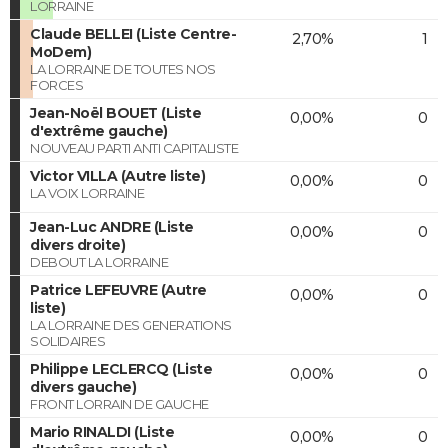
LORRAINE
Claude BELLEI (Liste Centre-
2,70%
1
MoDem)
LA LORRAINE DE TOUTES NOS
FORCES
Jean-Noël BOUET (Liste
0,00%
0
d'extrême gauche)
NOUVEAU PARTI ANTI CAPITALISTE
Victor VILLA (Autre liste)
0,00%
0
LA VOIX LORRAINE
Jean-Luc ANDRE (Liste
0,00%
0
divers droite)
DEBOUT LA LORRAINE
Patrice LEFEUVRE (Autre
0,00%
0
liste)
LA LORRAINE DES GENERATIONS
SOLIDAIRES
Philippe LECLERCQ (Liste
0,00%
0
divers gauche)
FRONT LORRAIN DE GAUCHE
Mario RINALDI (Liste
0,00%
0