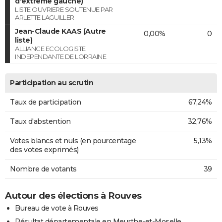
d'extrême gauche)
LISTE OUVRIERE SOUTENUE PAR
ARLETTE LAGUILLER
Jean-Claude KAAS (Autre
0,00%
0
liste)
ALLIANCE ECOLOGISTE
INDEPENDANTE DE LORRAINE
Participation au scrutin
Taux de participation
67,24%
Taux d'abstention
32,76%
Votes blancs et nuls (en pourcentage
5,13%
des votes exprimés)
Nombre de votants
39
Autour des élections à Rouves
Bureau de vote à Rouves
Résultat départementale en Meurthe-et-Moselle