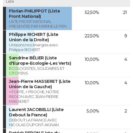
Liste
Florian PHILIPPOT (Liste
52,50%
21
Front National)
LISTE FRONT NATIONAL
PRESENTEE PAR MARINE LE PEN
Philippe RICHERT (Liste
22,50%
9
Union de la Droite)
Unissons nos énergies avec
Philippe RICHERT
Sandrine BÉLIER (Liste
10,00%
4
d'Europe-Ecologie-Les Verts)
ÉCOLOGISTES, SOLIDAIRES ET
CITOYENS
Jean-Pierre MASSERET (Liste
10,00%
4
Union de la Gauche)
+ FORTE, + PROCHE, NOTRE
REGION AVEC JEAN-PIERRE
MASSERET
Laurent JACOBELLI (Liste
5,00%
2
Debout la France)
DEBOUT LA FRANCE AVEC
NICOLAS DUPONT-AIGNAN
Patrick PERON (Liste du