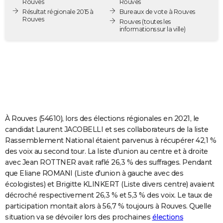
Rouves
Rouves
City break
Voyage de noces
Climat
Destinations
Voyage nature
Forum
+
Résultat régionale 2015 à
Bureaux de vote à Rouves
PHOTO
Rouves
Rouves
(toutes les
informations sur la ville)
GUIDES D'ACHAT
BONS PLANS
CARTE DE VOEUX
Carte Bonne année
Carte Pâques
Carte de Noël
Carte Saint-Valentin
Carte d'anniversaire
DICTIONNAIRE
Biographies
Expressions
Dictionnaire
Citations
Proverbes
PROGRAMME TV
À Rouves (54610), lors des élections régionales en 2021, le
candidat Laurent JACOBELLI et ses collaborateurs de la liste
COPAINS D'AVANT
Rassemblement National étaient parvenus à récupérer 42,1 %
des voix au second tour. La liste d'union au centre et à droite
Se connecter
Collèges
Universités
Service militaire
S'inscrire
Lycées
Primaires
Entreprises
Avis de recherche
AVIS DE DÉCÈS
avec Jean ROTTNER avait raflé 26,3 % des suffrages. Pendant
que Eliane ROMANI (Liste d'union à gauche avec des
FORUM
écologistes) et Brigitte KLINKERT (Liste divers centre) avaient
Lifestyle
Sport
Television
Cinema
Bricolage
Culture
Auto
Voyage
décroché respectivement 26,3 % et 5,3 % des voix. Le taux de
participation montait alors à 56,7 % toujours à Rouves. Quelle
situation va se dévoiler lors des prochaines
élections