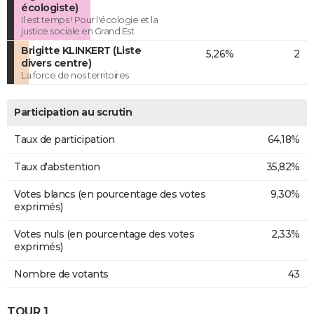
écologiste)
Il est temps ! Pour l'écologie et la
justice sociale en Grand Est
Brigitte KLINKERT (Liste
5,26%
2
divers centre)
La force de nos territoires
Participation au scrutin
Taux de participation
64,18%
Taux d'abstention
35,82%
Votes blancs (en pourcentage des votes
9,30%
exprimés)
Votes nuls (en pourcentage des votes
2,33%
exprimés)
Nombre de votants
43
TOUR 1