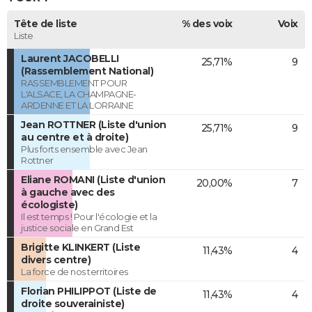
Tête de liste
% des voix
Voix
Liste
Laurent JACOBELLI
25,71%
9
(Rassemblement National)
RASSEMBLEMENT POUR
L'ALSACE, LA CHAMPAGNE-
ARDENNE ET LA LORRAINE
Jean ROTTNER (Liste d'union
25,71%
9
au centre et à droite)
Plus forts ensemble avec Jean
Rottner
Eliane ROMANI (Liste d'union
20,00%
7
à gauche avec des
écologiste)
Il est temps ! Pour l'écologie et la
justice sociale en Grand Est
Brigitte KLINKERT (Liste
11,43%
4
divers centre)
La force de nos territoires
Florian PHILIPPOT (Liste de
11,43%
4
droite souverainiste)