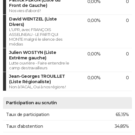
0,00%
0
Front de Gauche)
Nos vies d'abord !
David WENTZEL (Liste
0,00%
0
Divers)
L'UPR, avec FRANÇOIS
ASSELINEAU - LE PARTI QUI
MONTE malgré le silence des
médias
Julien WOSTYN (Liste
0,00%
0
Extrême gauche)
Lutte ouvrière - Faire entendre le
camp des travailleurs
Jean-Georges TROUILLET
0,00%
0
(Liste Régionaliste)
Non à l'ACAL, Oui à nos régions !
Participation au scrutin
Taux de participation
65,15%
Taux d'abstention
34,85%