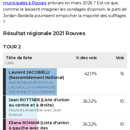
municipales à Rouves
prévues en mars 2026 ? Est-ce que,
comme le laissent imaginer les sondages d’opinion, le parti de
Jordan Bardella pourraient empocher la majorité des suffrages
?
Résultat régionale 2021 Rouves
TOUR 2
Tête de liste
% des voix
Voix
Liste
Laurent JACOBELLI
42,11%
16
(Rassemblement National)
RASSEMBLEMENT POUR
L'ALSACE, LA CHAMPAGNE-
ARDENNE ET LA LORRAINE
Jean ROTTNER (Liste d'union
26,32%
10
au centre et à droite)
Plus forts ensemble avec Jean
Rottner
Eliane ROMANI (Liste d'union
26,32%
10
à gauche avec des