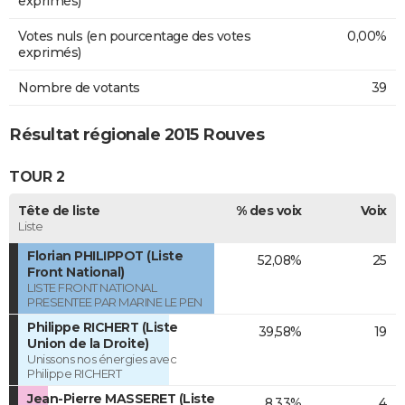
exprimés)
Votes nuls (en pourcentage des votes
0,00%
exprimés)
Nombre de votants
39
Résultat régionale 2015 Rouves
TOUR 2
Tête de liste
% des voix
Voix
Liste
Florian PHILIPPOT (Liste
52,08%
25
Front National)
LISTE FRONT NATIONAL
PRESENTEE PAR MARINE LE PEN
Philippe RICHERT (Liste
39,58%
19
Union de la Droite)
Unissons nos énergies avec
Philippe RICHERT
Jean-Pierre MASSERET (Liste
8,33%
4