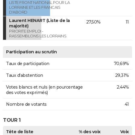
LISTE FRONT NATIONAL POUR LA
LORRAINE ET LES FRANCAIS
D'ABORD
Laurent HENART (Liste de la
27,50%
11
majorité)
PRIORITE EMPLOI -
RASSEMBLONS LES LORRAINS
Participation au scrutin
Taux de participation
70,69%
Taux d'abstention
29,31%
Votes blancs et nuls (en pourcentage
2,44%
des votes exprimés)
Nombre de votants
41
TOUR 1
Tête de liste
% des voix
Voix