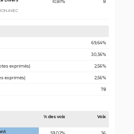
e Divers
10,81%
8
GION AVEC
69,64%
30,36%
otes exprimés)
2,56%
es exprimés)
2,56%
78
% des voix
Voix
ont
59,02%
36