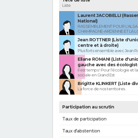
Tête de liste
Liste
Laurent JACOBELLI (Rass
National)
RASSEMBLEMENT POUR L'ALSAC
CHAMPAGNE-ARDENNE ET LA L
Jean ROTTNER (Liste d'uni
centre et à droite)
Plus forts ensemble avec Jean R
Eliane ROMANI (Liste d'uni
gauche avec des écologist
Il est temps ! Pour l'écologie et la
sociale en Grand Est
Brigitte KLINKERT (Liste di
La force de nos territoires
Participation au scrutin
Taux de participation
Taux d'abstention