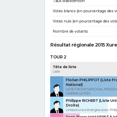
Taux d'abstention
Votes blancs (en pourcentage des v
Votes nuls (en pourcentage des vot
Nombre de votants
Résultat régionale 2015 Xur
TOUR 2
Tête de liste
Liste
Florian PHILIPPOT (Liste Fr
National)
LISTE FRONT NATIONAL PRESEN
MARINE LE PEN
Philippe RICHERT (Liste Uni
Droite)
Unissons nos énergies avec Phil