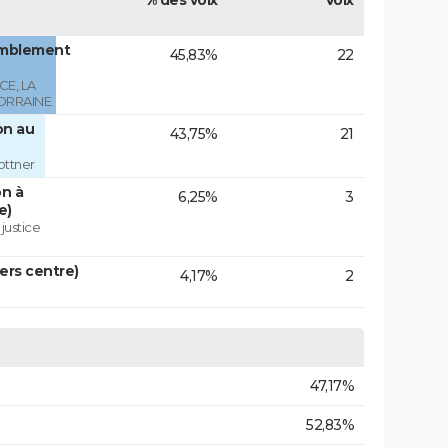
% des voix
Voix
emblement
45,83%
22
E, LA
ORRAINE
on au
43,75%
21
ottner
on à
6,25%
3
e)
 justice
vers centre)
4,17%
2
47,17%
52,83%