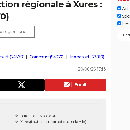
ction régionale à Xures :
Actu
70)
Spo
Les 
ourt (54370)
Coincourt (54370)
Moncourt (57810)
20/06/26 17:13
Email
Bureaux de vote à Xures
Xures
(toutes les informations sur la ville)