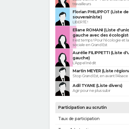
travailleurs
Florian PHILIPPOT (Liste de
souverainiste)
LIBERTÉ !
Eliane ROMANI (Liste d'uni
gauche avec des écologist
Il est temps ! Pour l'écologie et la
sociale en Grand Est
Aurélie FILIPPETTI (Liste d'
gauche)
L'Appel Inédit
Martin MEYER (Liste régiona
Stop Grand Est, en avant l'Alsace 
Adil TYANE (Liste divers)
Agir pour ne plus subir
Participation au scrutin
Taux de participation