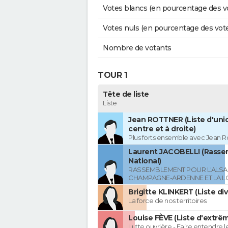
Votes blancs (en pourcentage des v
Votes nuls (en pourcentage des vot
Nombre de votants
TOUR 1
Tête de liste
Liste
Jean ROTTNER (Liste d'uni
centre et à droite)
Plus forts ensemble avec Jean R
Laurent JACOBELLI (Rass
National)
RASSEMBLEMENT POUR L'ALSAC
CHAMPAGNE-ARDENNE ET LA L
Brigitte KLINKERT (Liste di
La force de nos territoires
Louise FÈVE (Liste d'extr
Lutte ouvrière - Faire entendre 