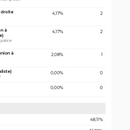
 droite
4,17%
2
on à
4,17%
2
e)
 justice
union à
2,08%
1
liste)
0,00%
0
!
0,00%
0
48,11%