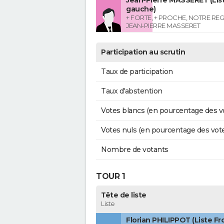
Jean-Pierre MASSERET (List
gauche)
+ FORTE, + PROCHE, NOTRE RE
JEAN-PIERRE MASSERET
Participation au scrutin
Taux de participation
Taux d'abstention
Votes blancs (en pourcentage des v
Votes nuls (en pourcentage des vot
Nombre de votants
TOUR 1
Tête de liste
Liste
Florian PHILIPPOT (Liste Fr