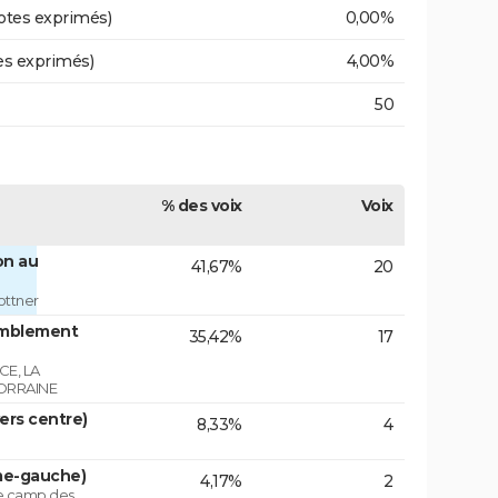
otes exprimés)
0,00%
es exprimés)
4,00%
50
% des voix
Voix
on au
41,67%
20
ottner
emblement
35,42%
17
E, LA
ORRAINE
vers centre)
8,33%
4
ême-gauche)
4,17%
2
le camp des