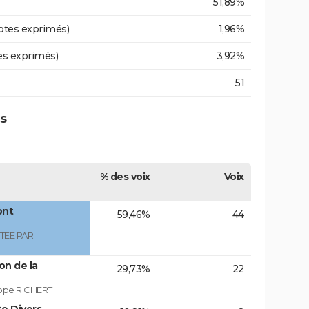
51,89%
otes exprimés)
1,96%
es exprimés)
3,92%
51
es
% des voix
Voix
ont
59,46%
44
TEE PAR
on de la
29,73%
22
ippe RICHERT