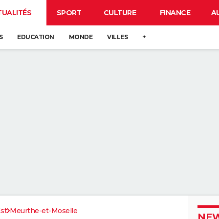
TUALITÉS
SPORT
CULTURE
FINANCE
A
S
EDUCATION
MONDE
VILLES
+
st
Meurthe-et-Moselle
NEW