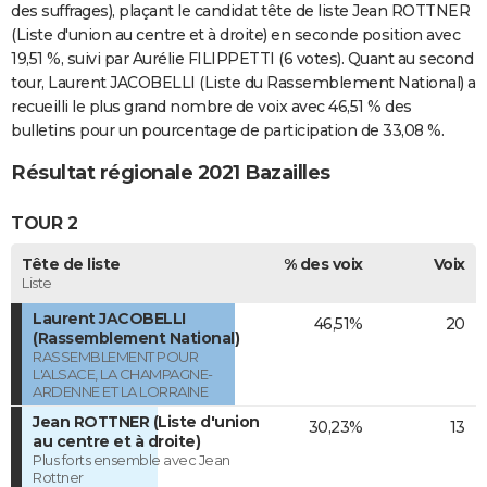
des suffrages), plaçant le candidat tête de liste Jean ROTTNER
(Liste d'union au centre et à droite) en seconde position avec
19,51 %, suivi par Aurélie FILIPPETTI (6 votes). Quant au second
tour, Laurent JACOBELLI (Liste du Rassemblement National) a
recueilli le plus grand nombre de voix avec 46,51 % des
bulletins pour un pourcentage de participation de 33,08 %.
Résultat régionale 2021 Bazailles
TOUR 2
Tête de liste
% des voix
Voix
Liste
Laurent JACOBELLI
46,51%
20
(Rassemblement National)
RASSEMBLEMENT POUR
L'ALSACE, LA CHAMPAGNE-
ARDENNE ET LA LORRAINE
Jean ROTTNER (Liste d'union
30,23%
13
au centre et à droite)
Plus forts ensemble avec Jean
Rottner