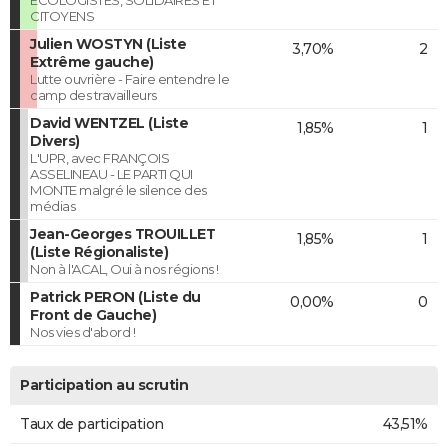
CITOYENS
Julien WOSTYN (Liste
3,70%
2
Extrême gauche)
Lutte ouvrière - Faire entendre le
camp des travailleurs
David WENTZEL (Liste
1,85%
1
Divers)
L'UPR, avec FRANÇOIS
ASSELINEAU - LE PARTI QUI
MONTE malgré le silence des
médias
Jean-Georges TROUILLET
1,85%
1
(Liste Régionaliste)
Non à l'ACAL, Oui à nos régions !
Patrick PERON (Liste du
0,00%
0
Front de Gauche)
Nos vies d'abord !
Participation au scrutin
Taux de participation
43,51%