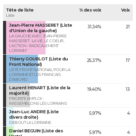
Tête de liste
% des voix
Voix
Liste
Jean-Pierre MASSERET (Liste
31,34%
21
d'Union de la gauche)
LA GAUCHE AVEC JEAN-PIERRE
MASSERET : LA VIE, LE COEUR,
L'ACTION - RADICALEMENT
LORRAIN"
Thierry GOURLOT (Liste du
25,37%
17
Front National)
LISTE FRONT NATIONAL POUR LA
LORRAINE ET LES FRANCAIS
D'ABORD
Laurent HENART (Liste de la
19,40%
13
majorité)
PRIORITE EMPLOI -
RASSEMBLONS LES LORRAINS
Jean-Luc ANDRE (Liste
5,97%
4
divers droite)
DEBOUT LA LORRAINE
Daniel BEGUIN (Liste des
5,97%
4