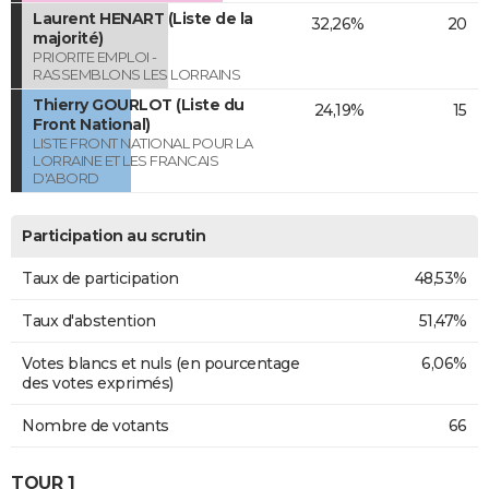
Laurent HENART (Liste de la
32,26%
20
majorité)
PRIORITE EMPLOI -
RASSEMBLONS LES LORRAINS
Thierry GOURLOT (Liste du
24,19%
15
Front National)
LISTE FRONT NATIONAL POUR LA
LORRAINE ET LES FRANCAIS
D'ABORD
Participation au scrutin
Taux de participation
48,53%
Taux d'abstention
51,47%
Votes blancs et nuls (en pourcentage
6,06%
des votes exprimés)
Nombre de votants
66
TOUR 1