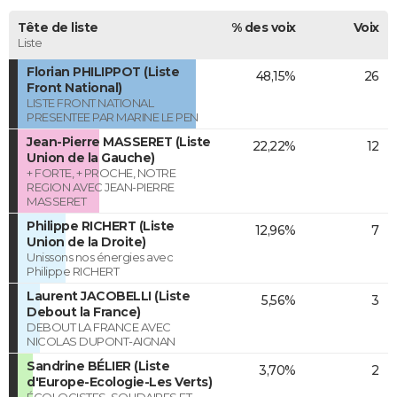
Tête de liste
% des voix
Voix
Liste
Florian PHILIPPOT (Liste
48,15%
26
Front National)
LISTE FRONT NATIONAL
PRESENTEE PAR MARINE LE PEN
Jean-Pierre MASSERET (Liste
22,22%
12
Union de la Gauche)
+ FORTE, + PROCHE, NOTRE
REGION AVEC JEAN-PIERRE
MASSERET
Philippe RICHERT (Liste
12,96%
7
Union de la Droite)
Unissons nos énergies avec
Philippe RICHERT
Laurent JACOBELLI (Liste
5,56%
3
Debout la France)
DEBOUT LA FRANCE AVEC
NICOLAS DUPONT-AIGNAN
Sandrine BÉLIER (Liste
3,70%
2
d'Europe-Ecologie-Les Verts)
ÉCOLOGISTES, SOLIDAIRES ET