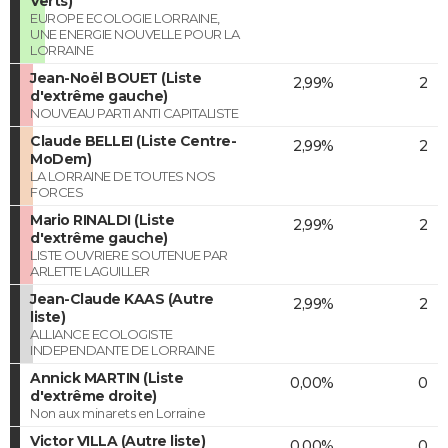
Verts)
EUROPE ECOLOGIE LORRAINE,
UNE ENERGIE NOUVELLE POUR LA
LORRAINE
Jean-Noël BOUET (Liste
2,99%
2
d'extrême gauche)
NOUVEAU PARTI ANTI CAPITALISTE
Claude BELLEI (Liste Centre-
2,99%
2
MoDem)
LA LORRAINE DE TOUTES NOS
FORCES
Mario RINALDI (Liste
2,99%
2
d'extrême gauche)
LISTE OUVRIERE SOUTENUE PAR
ARLETTE LAGUILLER
Jean-Claude KAAS (Autre
2,99%
2
liste)
ALLIANCE ECOLOGISTE
INDEPENDANTE DE LORRAINE
Annick MARTIN (Liste
0,00%
0
d'extrême droite)
Non aux minarets en Lorraine
Victor VILLA (Autre liste)
0,00%
0