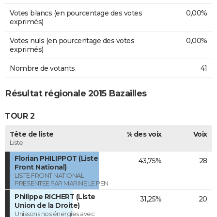
Votes blancs (en pourcentage des votes
0,00%
exprimés)
Votes nuls (en pourcentage des votes
0,00%
exprimés)
Nombre de votants
41
Résultat régionale 2015 Bazailles
TOUR 2
Tête de liste
% des voix
Voix
Liste
Florian PHILIPPOT (Liste
43,75%
28
Front National)
LISTE FRONT NATIONAL
PRESENTEE PAR MARINE LE PEN
Philippe RICHERT (Liste
31,25%
20
Union de la Droite)
Unissons nos énergies avec