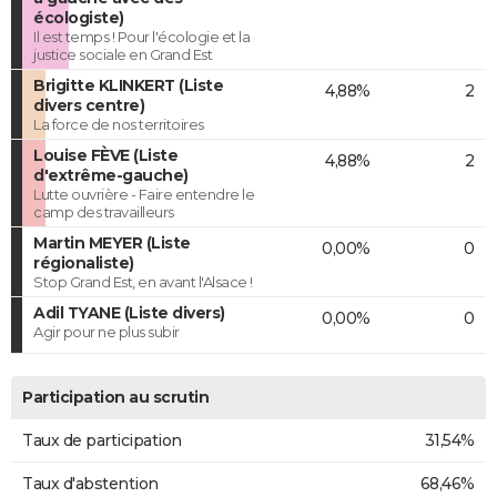
écologiste)
Il est temps ! Pour l'écologie et la
justice sociale en Grand Est
Brigitte KLINKERT (Liste
4,88%
2
divers centre)
La force de nos territoires
Louise FÈVE (Liste
4,88%
2
d'extrême-gauche)
Lutte ouvrière - Faire entendre le
camp des travailleurs
Martin MEYER (Liste
0,00%
0
régionaliste)
Stop Grand Est, en avant l'Alsace !
Adil TYANE (Liste divers)
0,00%
0
Agir pour ne plus subir
Participation au scrutin
Taux de participation
31,54%
Taux d'abstention
68,46%