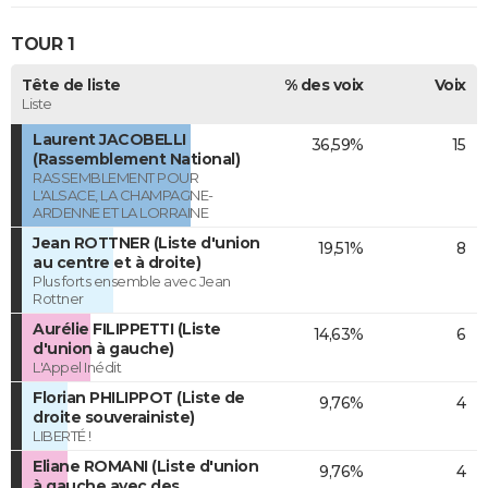
TOUR 1
Tête de liste
% des voix
Voix
Liste
Laurent JACOBELLI
36,59%
15
(Rassemblement National)
RASSEMBLEMENT POUR
L'ALSACE, LA CHAMPAGNE-
ARDENNE ET LA LORRAINE
Jean ROTTNER (Liste d'union
19,51%
8
au centre et à droite)
Plus forts ensemble avec Jean
Rottner
Aurélie FILIPPETTI (Liste
14,63%
6
d'union à gauche)
L'Appel Inédit
Florian PHILIPPOT (Liste de
9,76%
4
droite souverainiste)
LIBERTÉ !
Eliane ROMANI (Liste d'union
9,76%
4
à gauche avec des