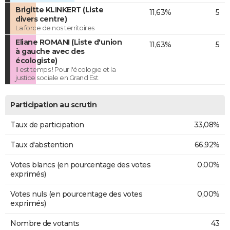
Brigitte KLINKERT (Liste
11,63%
5
divers centre)
La force de nos territoires
Eliane ROMANI (Liste d'union
11,63%
5
à gauche avec des
écologiste)
Il est temps ! Pour l'écologie et la
justice sociale en Grand Est
Participation au scrutin
Taux de participation
33,08%
Taux d'abstention
66,92%
Votes blancs (en pourcentage des votes
0,00%
exprimés)
Votes nuls (en pourcentage des votes
0,00%
exprimés)
Nombre de votants
43