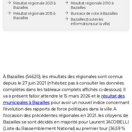
Résultat régionale 2021 à
Résultat régionale 2010 à
City break
Voyage de noces
Climat
Destinations
Voyage nature
Forum
+
PHOTO
Bazailles
Bazailles
Résultat régionale 2015 à
Bureaux de vote à Bazailles
Bazailles
GUIDES D'ACHAT
Bazailles
(toutes les
informations sur la ville)
BONS PLANS
CARTE DE VOEUX
Carte Bonne année
Carte Pâques
Carte de Noël
Carte Saint-Valentin
Carte d'anniversaire
DICTIONNAIRE
Biographies
Expressions
Dictionnaire
Citations
Proverbes
PROGRAMME TV
À Bazailles (54620), les résultats des régionales sont connus
COPAINS D'AVANT
depuis le 27 juin 2021 (n'hésitez pas à consulter les données
complètes dans les tableaux complets affichés ci-dessous). Il
Se connecter
Collèges
Universités
Service militaire
S'inscrire
Lycées
Primaires
Entreprises
Avis de recherche
AVIS DE DÉCÈS
va à présent falloir attendre le 15 mars 2026 et le
résultat des
municipales à Bazailles
pour avoir un nouvel indice concernant
FORUM
l'évolution des rapports de force politiques dans la ville. A
Lifestyle
Sport
Television
Cinema
Bricolage
Culture
Auto
Voyage
l'occasion des précédentes régionales en 2021, les citoyens de
Bazailles se sont décidés en majorité pour Laurent JACOBELLI
(Liste du Rassemblement National) au premier tour (36,59 %