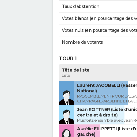
Taux d'abstention
Votes blancs (en pourcentage des v
Votes nuls (en pourcentage des vot
Nombre de votants
TOUR 1
Tête de liste
Liste
Laurent JACOBELLI (Rass
National)
RASSEMBLEMENT POUR L'ALSAC
CHAMPAGNE-ARDENNE ET LA L
Jean ROTTNER (Liste d'uni
centre et à droite)
Plus forts ensemble avec Jean R
Aurélie FILIPPETTI (Liste d'
gauche)