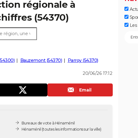
ction régionale à
Actu
hiffres (54370)
Spo
Les 
(54300)
Bauzemont (54370)
Parroy (54370)
20/06/26 17:12
Email
Bureaux de vote à Hénaménil
Hénaménil
(toutes les informations sur la ville)