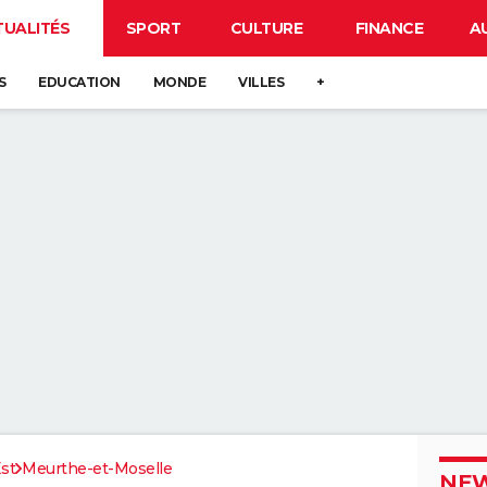
TUALITÉS
SPORT
CULTURE
FINANCE
A
S
EDUCATION
MONDE
VILLES
+
st
Meurthe-et-Moselle
NEW