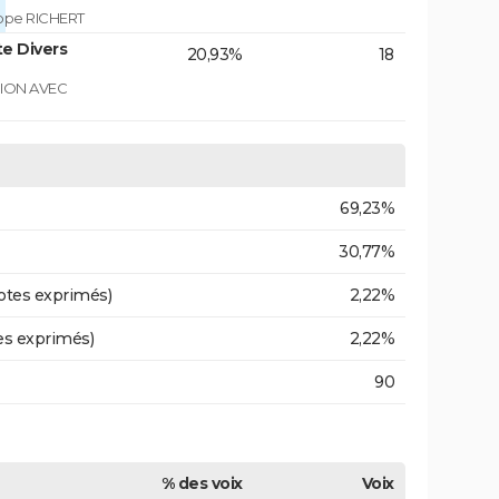
ippe RICHERT
e Divers
20,93%
18
GION AVEC
69,23%
30,77%
otes exprimés)
2,22%
es exprimés)
2,22%
90
% des voix
Voix