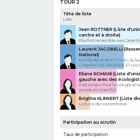
TOUR 2
Tête de liste
Liste
Jean ROTTNER (Liste d'uni
centre et à droite)
Plus forts ensemble avec Jean R
Laurent JACOBELLI (Rass
National)
RASSEMBLEMENT POUR L'ALSAC
CHAMPAGNE-ARDENNE ET LA L
Eliane ROMANI (Liste d'uni
gauche avec des écologist
Il est temps ! Pour l'écologie et la
sociale en Grand Est
Brigitte KLINKERT (Liste di
La force de nos territoires
Participation au scrutin
Taux de participation