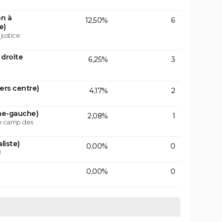
on à
12,50%
6
e)
 justice
 droite
6,25%
3
vers centre)
4,17%
2
ême-gauche)
2,08%
1
le camp des
liste)
0,00%
0
!
0,00%
0