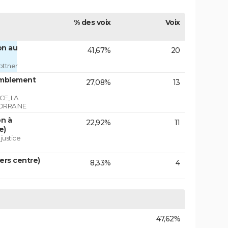
% des voix
Voix
on au
41,67%
20
ottner
emblement
27,08%
13
E, LA
ORRAINE
on à
22,92%
11
e)
 justice
vers centre)
8,33%
4
47,62%