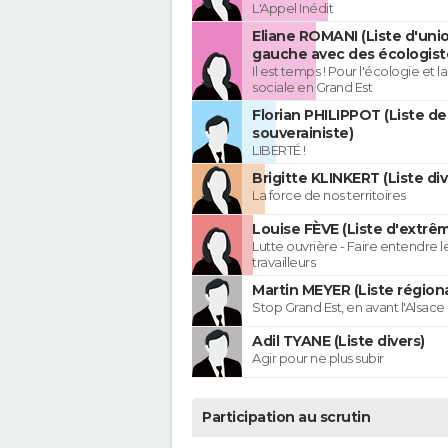
L'Appel Inédit
Eliane ROMANI (Liste d'uni
gauche avec des écologist
Il est temps ! Pour l'écologie et la
sociale en Grand Est
Florian PHILIPPOT (Liste de
souverainiste)
LIBERTÉ !
Brigitte KLINKERT (Liste di
La force de nos territoires
Louise FÈVE (Liste d'extr
Lutte ouvrière - Faire entendre 
travailleurs
Martin MEYER (Liste régiona
Stop Grand Est, en avant l'Alsace 
Adil TYANE (Liste divers)
Agir pour ne plus subir
Participation au scrutin