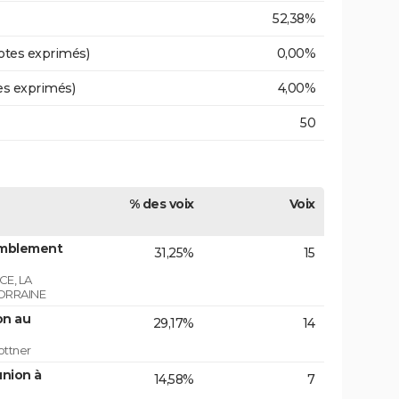
52,38%
otes exprimés)
0,00%
es exprimés)
4,00%
50
% des voix
Voix
emblement
31,25%
15
E, LA
ORRAINE
on au
29,17%
14
ottner
union à
14,58%
7