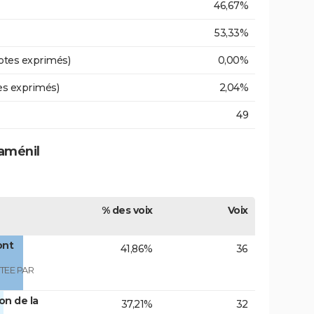
46,67%
53,33%
otes exprimés)
0,00%
es exprimés)
2,04%
49
aménil
% des voix
Voix
ont
41,86%
36
TEE PAR
on de la
37,21%
32