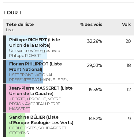
TOUR 1
Tête de liste
% des voix
Voix
Liste
Philippe RICHERT (Liste
32,26%
20
Union de la Droite)
Unissons nos énergies avec
Philippe RICHERT
Florian PHILIPPOT (Liste
29,03%
18
Front National)
LISTE FRONT NATIONAL
PRESENTEE PAR MARINE LE PEN
Jean-Pierre MASSERET (Liste
19,35%
12
Union de la Gauche)
+ FORTE, + PROCHE, NOTRE
REGION AVEC JEAN-PIERRE
MASSERET
Sandrine BÉLIER (Liste
14,52%
9
d'Europe-Ecologie-Les Verts)
ÉCOLOGISTES, SOLIDAIRES ET
CITOYENS