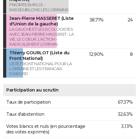
PRIORITE EMPLOI -
RASSEMBLONS LES LORRAINS
Jean-Pierre MASSERET (Liste
38,71%
24
d'Union de la gauche)
LA GAUCHE ET LES ECOLOGISTES
AVEC JEAN-PIERRE MASSERET : LA
VIE, LE COEUR, L'ACTION -
RADICALEMENT LORRAIN
Thierry GOURLOT (Liste du
12,90%
8
Front National)
LISTE FRONT NATIONAL POUR LA
LORRAINE ET LES FRANCAIS
D'ABORD
Participation au scrutin
Taux de participation
67,37%
Taux d'abstention
32,63%
Votes blancs et nuls (en pourcentage
3,13%
des votes exprimés)