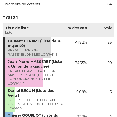
Nombre de votants
64
TOUR 1
Tête de liste
% des voix
Voix
Liste
Laurent HENART (Liste de la
41,82%
23
majorité)
PRIORITE EMPLOI -
RASSEMBLONS LES LORRAINS
Jean-Pierre MASSERET (Liste
34,55%
19
d'Union de la gauche)
LA GAUCHE AVEC JEAN-PIERRE
MASSERET : LA VIE, LE COEUR,
L'ACTION - RADICALEMENT
LORRAIN"
Daniel BEGUIN (Liste des
9,09%
5
Verts)
EUROPE ECOLOGIE LORRAINE,
UNE ENERGIE NOUVELLE POUR LA
LORRAINE
Thierry GOURLOT (Liste du
7,27%
4