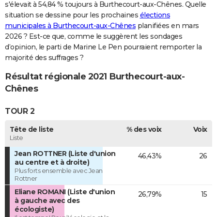
s'élevait à 54,84 % toujours à Burthecourt-aux-Chênes. Quelle
situation se dessine pour les prochaines
élections
municipales à Burthecourt-aux-Chênes
planifiées en mars
2026 ? Est-ce que, comme le suggèrent les sondages
d’opinion, le parti de Marine Le Pen pourraient remporter la
majorité des suffrages ?
Résultat régionale 2021 Burthecourt-aux-
Chênes
TOUR 2
Tête de liste
% des voix
Voix
Liste
Jean ROTTNER (Liste d'union
46,43%
26
au centre et à droite)
Plus forts ensemble avec Jean
Rottner
Eliane ROMANI (Liste d'union
26,79%
15
à gauche avec des
écologiste)