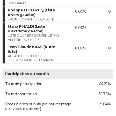
SOLIDAIRES
Philippe LECLERCQ (Liste
0,00%
0
divers gauche)
FRONT LORRAIN DE GAUCHE
Mario RINALDI (Liste
0,00%
0
d'extrême gauche)
LISTE OUVRIERE SOUTENUE PAR
ARLETTE LAGUILLER
Jean-Claude KAAS (Autre
0,00%
0
liste)
ALLIANCE ECOLOGISTE
INDEPENDANTE DE LORRAINE
Participation au scrutin
Taux de participation
64,21%
Taux d'abstention
35,79%
Votes blancs et nuls (en pourcentage
9,84%
des votes exprimés)