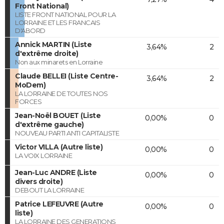
Front National)
LISTE FRONT NATIONAL POUR LA
LORRAINE ET LES FRANCAIS
D'ABORD
Annick MARTIN (Liste
3,64%
2
d'extrême droite)
Non aux minarets en Lorraine
Claude BELLEI (Liste Centre-
3,64%
2
MoDem)
LA LORRAINE DE TOUTES NOS
FORCES
Jean-Noël BOUET (Liste
0,00%
0
d'extrême gauche)
NOUVEAU PARTI ANTI CAPITALISTE
Victor VILLA (Autre liste)
0,00%
0
LA VOIX LORRAINE
Jean-Luc ANDRE (Liste
0,00%
0
divers droite)
DEBOUT LA LORRAINE
Patrice LEFEUVRE (Autre
0,00%
0
liste)
LA LORRAINE DES GENERATIONS