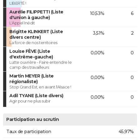
LIBERTÉ !
Aurélie FILIPPETTI (Liste
10,53%
6
d'union à gauche)
L'Appel Inédit
Brigitte KLINKERT (Liste
3,51%
2
divers centre)
La force de nos territoires
Louise FÈVE (Liste
0,00%
0
d'extrême-gauche)
Lutte ouvrière - Faire entendre le
camp des travailleurs
Martin MEYER (Liste
0,00%
0
régionaliste)
Stop Grand Est, en avant l'Alsace !
Adil TYANE (Liste divers)
0,00%
0
Agir pour ne plus subir
Participation au scrutin
Taux de participation
45,97%