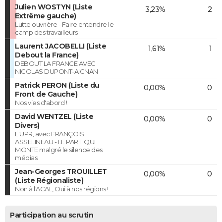
Julien WOSTYN (Liste
3,23%
2
Extrême gauche)
Lutte ouvrière - Faire entendre le
camp des travailleurs
Laurent JACOBELLI (Liste
1,61%
1
Debout la France)
DEBOUT LA FRANCE AVEC
NICOLAS DUPONT-AIGNAN
Patrick PERON (Liste du
0,00%
0
Front de Gauche)
Nos vies d'abord !
David WENTZEL (Liste
0,00%
0
Divers)
L'UPR, avec FRANÇOIS
ASSELINEAU - LE PARTI QUI
MONTE malgré le silence des
médias
Jean-Georges TROUILLET
0,00%
0
(Liste Régionaliste)
Non à l'ACAL, Oui à nos régions !
Participation au scrutin