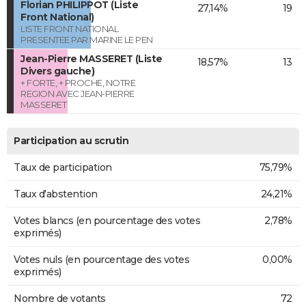
Florian PHILIPPOT (Liste
27,14%
19
Front National)
LISTE FRONT NATIONAL
PRESENTEE PAR MARINE LE PEN
Jean-Pierre MASSERET (Liste
18,57%
13
Divers gauche)
+ FORTE, + PROCHE, NOTRE
REGION AVEC JEAN-PIERRE
MASSERET
Participation au scrutin
Taux de participation
75,79%
Taux d'abstention
24,21%
Votes blancs (en pourcentage des votes
2,78%
exprimés)
Votes nuls (en pourcentage des votes
0,00%
exprimés)
Nombre de votants
72