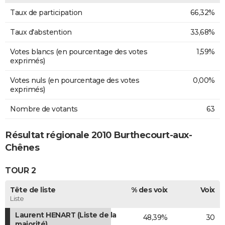
Taux de participation
66,32%
Taux d'abstention
33,68%
Votes blancs (en pourcentage des votes
1,59%
exprimés)
Votes nuls (en pourcentage des votes
0,00%
exprimés)
Nombre de votants
63
Résultat régionale 2010 Burthecourt-aux-
Chênes
TOUR 2
Tête de liste
% des voix
Voix
Liste
Laurent HENART (Liste de la
48,39%
30
majorité)