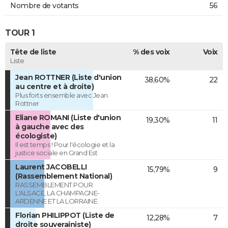
Nombre de votants
56
TOUR 1
Tête de liste
% des voix
Voix
Liste
Jean ROTTNER (Liste d'union
38,60%
22
au centre et à droite)
Plus forts ensemble avec Jean
Rottner
Eliane ROMANI (Liste d'union
19,30%
11
à gauche avec des
écologiste)
Il est temps ! Pour l'écologie et la
justice sociale en Grand Est
Laurent JACOBELLI
15,79%
9
(Rassemblement National)
RASSEMBLEMENT POUR
L'ALSACE, LA CHAMPAGNE-
ARDENNE ET LA LORRAINE
Florian PHILIPPOT (Liste de
12,28%
7
droite souverainiste)