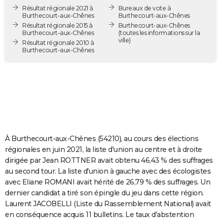
Résultat régionale 2021 à
Bureaux de vote à
City break
Voyage de noces
Climat
Destinations
Voyage nature
Forum
+
PHOTO
Burthecourt-aux-Chênes
Burthecourt-aux-Chênes
Résultat régionale 2015 à
Burthecourt-aux-Chênes
GUIDES D'ACHAT
Burthecourt-aux-Chênes
(toutes les informations sur la
ville)
Résultat régionale 2010 à
Burthecourt-aux-Chênes
BONS PLANS
CARTE DE VOEUX
Carte Bonne année
Carte Pâques
Carte de Noël
Carte Saint-Valentin
Carte d'anniversaire
DICTIONNAIRE
Biographies
Expressions
Dictionnaire
Citations
Proverbes
PROGRAMME TV
COPAINS D'AVANT
À Burthecourt-aux-Chênes (54210), au cours des élections
régionales en juin 2021, la liste d'union au centre et à droite
Se connecter
Collèges
Universités
Service militaire
S'inscrire
Lycées
Primaires
Entreprises
Avis de recherche
AVIS DE DÉCÈS
dirigée par Jean ROTTNER avait obtenu 46,43 % des suffrages
au second tour. La liste d'union à gauche avec des écologistes
FORUM
avec Eliane ROMANI avait hérité de 26,79 % des suffrages. Un
Lifestyle
Sport
Television
Cinema
Bricolage
Culture
Auto
Voyage
dernier candidat a tiré son épingle du jeu dans cette région.
Laurent JACOBELLI (Liste du Rassemblement National) avait
en conséquence acquis 11 bulletins. Le taux d'abstention