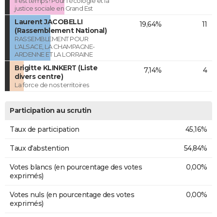
Il est temps ! Pour l'écologie et la
justice sociale en Grand Est
Laurent JACOBELLI
19,64%
11
(Rassemblement National)
RASSEMBLEMENT POUR
L'ALSACE, LA CHAMPAGNE-
ARDENNE ET LA LORRAINE
Brigitte KLINKERT (Liste
7,14%
4
divers centre)
La force de nos territoires
Participation au scrutin
Taux de participation
45,16%
Taux d'abstention
54,84%
Votes blancs (en pourcentage des votes
0,00%
exprimés)
Votes nuls (en pourcentage des votes
0,00%
exprimés)