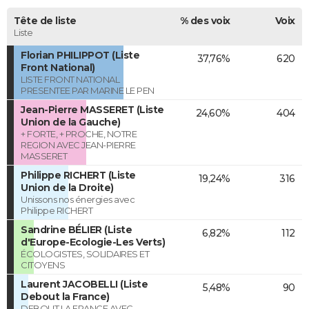
Tête de liste
% des voix
Voix
Liste
Florian PHILIPPOT (Liste
37,76%
620
Front National)
LISTE FRONT NATIONAL
PRESENTEE PAR MARINE LE PEN
Jean-Pierre MASSERET (Liste
24,60%
404
Union de la Gauche)
+ FORTE, + PROCHE, NOTRE
REGION AVEC JEAN-PIERRE
MASSERET
Philippe RICHERT (Liste
19,24%
316
Union de la Droite)
Unissons nos énergies avec
Philippe RICHERT
Sandrine BÉLIER (Liste
6,82%
112
d'Europe-Ecologie-Les Verts)
ÉCOLOGISTES, SOLIDAIRES ET
CITOYENS
Laurent JACOBELLI (Liste
5,48%
90
Debout la France)
DEBOUT LA FRANCE AVEC