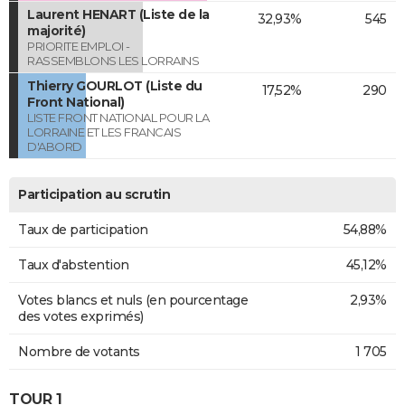
Laurent HENART (Liste de la
32,93%
545
majorité)
PRIORITE EMPLOI -
RASSEMBLONS LES LORRAINS
Thierry GOURLOT (Liste du
17,52%
290
Front National)
LISTE FRONT NATIONAL POUR LA
LORRAINE ET LES FRANCAIS
D'ABORD
Participation au scrutin
Taux de participation
54,88%
Taux d'abstention
45,12%
Votes blancs et nuls (en pourcentage
2,93%
des votes exprimés)
Nombre de votants
1 705
TOUR 1