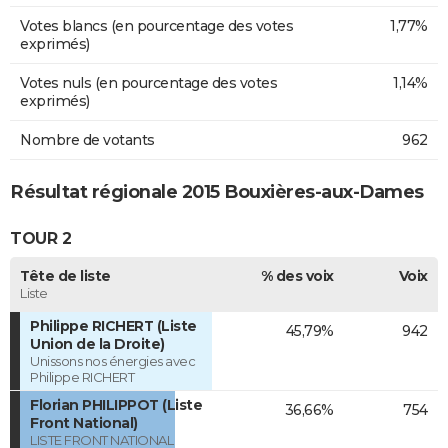
Votes blancs (en pourcentage des votes
1,77%
exprimés)
Votes nuls (en pourcentage des votes
1,14%
exprimés)
Nombre de votants
962
Résultat régionale 2015 Bouxières-aux-Dames
TOUR 2
Tête de liste
% des voix
Voix
Liste
Philippe RICHERT (Liste
45,79%
942
Union de la Droite)
Unissons nos énergies avec
Philippe RICHERT
Florian PHILIPPOT (Liste
36,66%
754
Front National)
LISTE FRONT NATIONAL