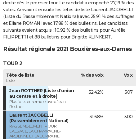
droite dès le premier tour. Le candidat a empoché 27,19 % des
votes. Arrivaient ensuite les têtes de liste Laurent JACOBELLI
(Liste du Rassemblement National) avec 25,91 % des suffrages
et Eliane ROMANI avec 17,88 % des bulletins. Les candidats
suivants avaient acquis : 10,92 % des bulletins pour Aurélie
FILIPPETTI et 88 bulletins pour Brigitte KLINKERT.
Résultat régionale 2021 Bouxières-aux-Dames
TOUR 2
Tête de liste
% des voix
Voix
Liste
Jean ROTTNER (Liste d'union
32,42%
307
au centre et à droite)
Plus forts ensemble avec Jean
Rottner
Laurent JACOBELLI
31,68%
300
(Rassemblement National)
RASSEMBLEMENT POUR
L'ALSACE, LA CHAMPAGNE-
ARDENNE ET LA LORRAINE