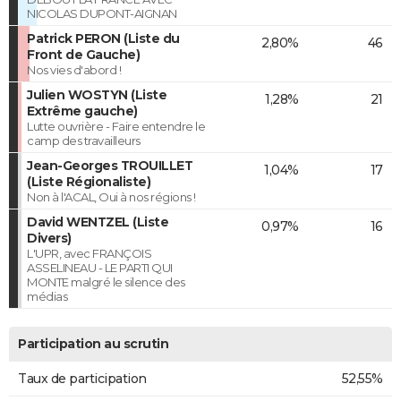
NICOLAS DUPONT-AIGNAN
Patrick PERON (Liste du
2,80%
46
Front de Gauche)
Nos vies d'abord !
Julien WOSTYN (Liste
1,28%
21
Extrême gauche)
Lutte ouvrière - Faire entendre le
camp des travailleurs
Jean-Georges TROUILLET
1,04%
17
(Liste Régionaliste)
Non à l'ACAL, Oui à nos régions !
David WENTZEL (Liste
0,97%
16
Divers)
L'UPR, avec FRANÇOIS
ASSELINEAU - LE PARTI QUI
MONTE malgré le silence des
médias
Participation au scrutin
Taux de participation
52,55%