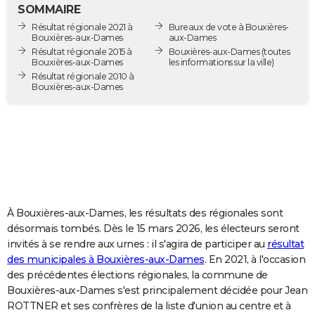
SOMMAIRE
City break
Voyage de noces
Climat
Destinations
Voyage nature
Forum
+
PHOTO
Résultat régionale 2021 à
Bureaux de vote à Bouxières-
Bouxières-aux-Dames
aux-Dames
GUIDES D'ACHAT
Résultat régionale 2015 à
Bouxières-aux-Dames
(toutes
Bouxières-aux-Dames
les informations sur la ville)
BONS PLANS
Résultat régionale 2010 à
Bouxières-aux-Dames
CARTE DE VOEUX
Carte Bonne année
Carte Pâques
Carte de Noël
Carte Saint-Valentin
Carte d'anniversaire
DICTIONNAIRE
Biographies
Expressions
Dictionnaire
Citations
Proverbes
PROGRAMME TV
COPAINS D'AVANT
À Bouxières-aux-Dames, les résultats des régionales sont
Se connecter
Collèges
Universités
Service militaire
S'inscrire
Lycées
Primaires
Entreprises
Avis de recherche
AVIS DE DÉCÈS
désormais tombés. Dès le 15 mars 2026, les électeurs seront
invités à se rendre aux urnes : il s'agira de participer au
résultat
FORUM
des municipales à Bouxières-aux-Dames
. En 2021, à l'occasion
Lifestyle
Sport
Television
Cinema
Bricolage
Culture
Auto
Voyage
des précédentes élections régionales, la commune de
Bouxières-aux-Dames s'est principalement décidée pour Jean
ROTTNER et ses confrères de la liste d'union au centre et à