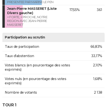
PRESENTEE PAR MARINE LE PEN
Jean-Pierre MASSERET (Liste
17,55%
361
Divers gauche)
+ FORTE, + PROCHE, NOTRE
REGION AVEC JEAN-PIERRE
MASSERET
Participation au scrutin
Taux de participation
66,83%
Taux d'abstention
33,17%
Votes blancs (en pourcentage des votes
2,10%
exprimés)
Votes nuls (en pourcentage des votes
1,68%
exprimés)
Nombre de votants
2 138
TOUR 1