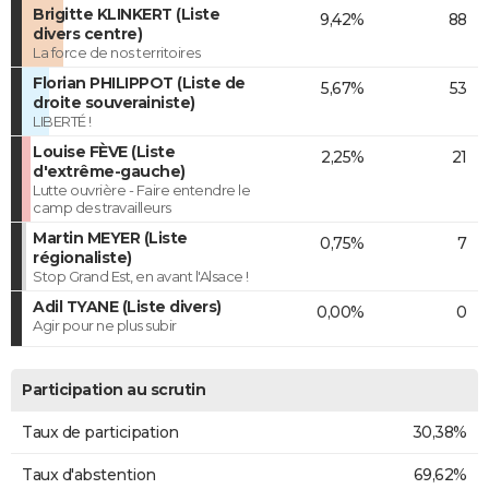
Brigitte KLINKERT (Liste
9,42%
88
divers centre)
La force de nos territoires
Florian PHILIPPOT (Liste de
5,67%
53
droite souverainiste)
LIBERTÉ !
Louise FÈVE (Liste
2,25%
21
d'extrême-gauche)
Lutte ouvrière - Faire entendre le
camp des travailleurs
Martin MEYER (Liste
0,75%
7
régionaliste)
Stop Grand Est, en avant l'Alsace !
Adil TYANE (Liste divers)
0,00%
0
Agir pour ne plus subir
Participation au scrutin
Taux de participation
30,38%
Taux d'abstention
69,62%