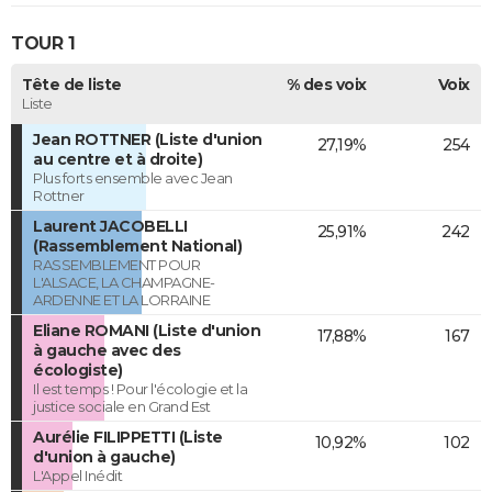
TOUR 1
Tête de liste
% des voix
Voix
Liste
Jean ROTTNER (Liste d'union
27,19%
254
au centre et à droite)
Plus forts ensemble avec Jean
Rottner
Laurent JACOBELLI
25,91%
242
(Rassemblement National)
RASSEMBLEMENT POUR
L'ALSACE, LA CHAMPAGNE-
ARDENNE ET LA LORRAINE
Eliane ROMANI (Liste d'union
17,88%
167
à gauche avec des
écologiste)
Il est temps ! Pour l'écologie et la
justice sociale en Grand Est
Aurélie FILIPPETTI (Liste
10,92%
102
d'union à gauche)
L'Appel Inédit