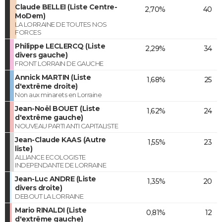
Claude BELLEI (Liste Centre-
2,70%
40
MoDem)
LA LORRAINE DE TOUTES NOS
FORCES
Philippe LECLERCQ (Liste
2,29%
34
divers gauche)
FRONT LORRAIN DE GAUCHE
Annick MARTIN (Liste
1,68%
25
d'extrême droite)
Non aux minarets en Lorraine
Jean-Noël BOUET (Liste
1,62%
24
d'extrême gauche)
NOUVEAU PARTI ANTI CAPITALISTE
Jean-Claude KAAS (Autre
1,55%
23
liste)
ALLIANCE ECOLOGISTE
INDEPENDANTE DE LORRAINE
Jean-Luc ANDRE (Liste
1,35%
20
divers droite)
DEBOUT LA LORRAINE
Mario RINALDI (Liste
0,81%
12
d'extrême gauche)