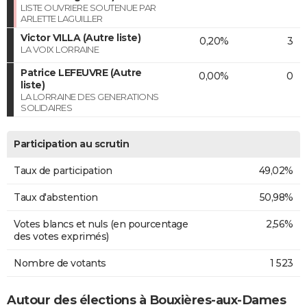
LISTE OUVRIERE SOUTENUE PAR
ARLETTE LAGUILLER
Victor VILLA (Autre liste)
0,20%
3
LA VOIX LORRAINE
Patrice LEFEUVRE (Autre
0,00%
0
liste)
LA LORRAINE DES GENERATIONS
SOLIDAIRES
Participation au scrutin
Taux de participation
49,02%
Taux d'abstention
50,98%
Votes blancs et nuls (en pourcentage
2,56%
des votes exprimés)
Nombre de votants
1 523
Autour des élections à Bouxières-aux-Dames