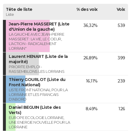
Tête de liste
% des voix
Voix
Liste
Jean-Pierre MASSERET (Liste
36,32%
539
d'Union de la gauche)
LA GAUCHE AVEC JEAN-PIERRE
MASSERET : LA VIE, LE COEUR,
L'ACTION - RADICALEMENT
LORRAIN"
Laurent HENART (Liste de la
26,89%
399
majorité)
PRIORITE EMPLOI -
RASSEMBLONS LES LORRAINS
Thierry GOURLOT (Liste du
16,11%
239
Front National)
LISTE FRONT NATIONAL POUR LA
LORRAINE ET LES FRANCAIS
D'ABORD
Daniel BEGUIN (Liste des
8,49%
126
Verts)
EUROPE ECOLOGIE LORRAINE,
UNE ENERGIE NOUVELLE POUR LA
LORRAINE