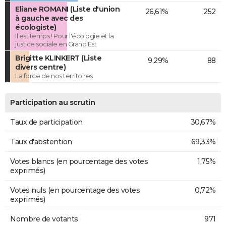
Eliane ROMANI (Liste d'union
26,61%
252
à gauche avec des
écologiste)
Il est temps ! Pour l'écologie et la
justice sociale en Grand Est
Brigitte KLINKERT (Liste
9,29%
88
divers centre)
La force de nos territoires
Participation au scrutin
Taux de participation
30,67%
Taux d'abstention
69,33%
Votes blancs (en pourcentage des votes
1,75%
exprimés)
Votes nuls (en pourcentage des votes
0,72%
exprimés)
Nombre de votants
971