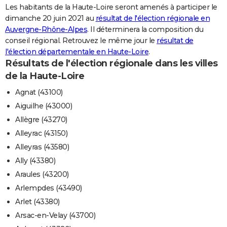
Les habitants de la Haute-Loire seront amenés à participer le
City break
Voyage de noces
Climat
Destinations
Voyage nature
Forum
+
PHOTO
dimanche 20 juin 2021 au
résultat de l'élection régionale en
Auvergne-Rhône-Alpes
. Il déterminera la composition du
GUIDES D'ACHAT
conseil régional. Retrouvez le même jour le
résultat de
l'élection départementale en Haute-Loire
.
BONS PLANS
Résultats de l'élection régionale dans les villes
CARTE DE VOEUX
de la Haute-Loire
Carte Bonne année
Carte Pâques
Carte de Noël
Carte Saint-Valentin
Carte d'anniversaire
Agnat (43100)
DICTIONNAIRE
Aiguilhe (43000)
Biographies
Expressions
Dictionnaire
Citations
Proverbes
PROGRAMME TV
Allègre (43270)
Alleyrac (43150)
COPAINS D'AVANT
Alleyras (43580)
Se connecter
Collèges
Universités
Service militaire
S'inscrire
Lycées
Primaires
Entreprises
Avis de recherche
AVIS DE DÉCÈS
Ally (43380)
Araules (43200)
FORUM
Arlempdes (43490)
Lifestyle
Sport
Television
Cinema
Bricolage
Culture
Auto
Voyage
Arlet (43380)
Arsac-en-Velay (43700)