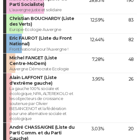
28,83%
190
Parti Socialiste)
L'auvergne juste et solidaire
Christian BOUCHARDY (Liste
12,59%
83
des Verts)
Europe-Ecologie Auvergne
Eric FAUROT (Liste du Front
12,44%
82
National)
Front National pour l'Auvergne !
Michel FANGET (Liste
7,28%
48
Centre-MoDem)
Auvergne Démocrate Ecologie
Alain LAFFONT (Liste
3,95%
26
d'extrême gauche)
La gauche 100% sociale et
écologique, NPA, ALTEREKOLO et
les objecteurs de croissance
soutenue par Olivier
BESANCENOT et la fédération
pour une alternative sociale et
écologique
André CHASSAIGNE (Liste du
3,03%
20
Parti Comm. et du Parti
Gauche)