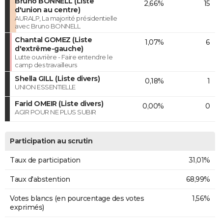
Bruno BONNELL (Liste
2,66%
15
d'union au centre)
AURALP, La majorité présidentielle
avec Bruno BONNELL
Chantal GOMEZ (Liste
1,07%
6
d'extrême-gauche)
Lutte ouvrière - Faire entendre le
camp des travailleurs
Shella GILL (Liste divers)
0,18%
1
UNION ESSENTIELLE
Farid OMEIR (Liste divers)
0,00%
0
AGIR POUR NE PLUS SUBIR
Participation au scrutin
Taux de participation
31,01%
Taux d'abstention
68,99%
Votes blancs (en pourcentage des votes
1,56%
exprimés)