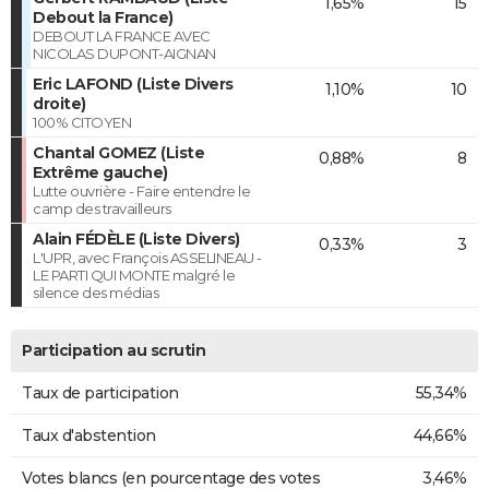
1,65%
15
Debout la France)
DEBOUT LA FRANCE AVEC
NICOLAS DUPONT-AIGNAN
Eric LAFOND (Liste Divers
1,10%
10
droite)
100% CITOYEN
Chantal GOMEZ (Liste
0,88%
8
Extrême gauche)
Lutte ouvrière - Faire entendre le
camp des travailleurs
Alain FÉDÈLE (Liste Divers)
0,33%
3
L'UPR, avec François ASSELINEAU -
LE PARTI QUI MONTE malgré le
silence des médias
Participation au scrutin
Taux de participation
55,34%
Taux d'abstention
44,66%
Votes blancs (en pourcentage des votes
3,46%