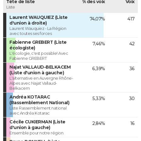
Tête de liste
% des voix
Voix
Liste
Laurent WAUQUIEZ (Liste
74,07%
417
d'union à droite)
Laurent Wauquiez - La Région
avec toutes ses forces
Fabienne GREBERT (Liste
7,46%
42
écologiste)
L'écologie, c'est possible! Avec
Fabienne GREBERT
Najat VALLAUD-BELKACEM
6,39%
36
(Liste d'union à gauche)
L'alternative en Auvergne Rhône-
Alpes avec Najat Vallaud-
Belkacem
Andréa KOTARAC
5,33%
30
(Rassemblement National)
Liste Rassemblement national
avec Andréa Kotarac
Cécile CUKIERMAN (Liste
2,84%
16
d'union à gauche)
Ensemble pour notre région