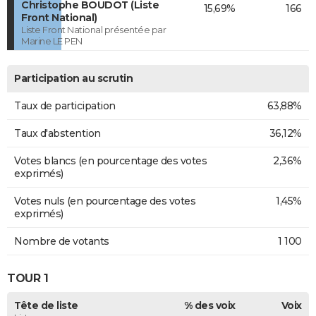
Christophe BOUDOT (Liste
15,69%
166
Front National)
Liste Front National présentée par
Marine LE PEN
Participation au scrutin
Taux de participation
63,88%
Taux d'abstention
36,12%
Votes blancs (en pourcentage des votes
2,36%
exprimés)
Votes nuls (en pourcentage des votes
1,45%
exprimés)
Nombre de votants
1 100
TOUR 1
Tête de liste
% des voix
Voix