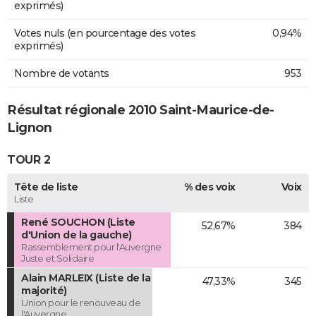
exprimés)
Votes nuls (en pourcentage des votes
0,94%
exprimés)
Nombre de votants
953
Résultat régionale 2010 Saint-Maurice-de-
Lignon
TOUR 2
Tête de liste
% des voix
Voix
Liste
René SOUCHON (Liste
52,67%
384
d'Union de la gauche)
Rassemblement pour l'Auvergne
Juste et Solidaire
Alain MARLEIX (Liste de la
47,33%
345
majorité)
Union pour le renouveau de
l'Auvergne