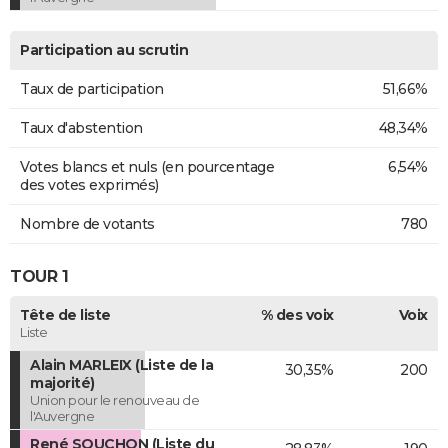
Participation au scrutin
Taux de participation
51,66%
Taux d'abstention
48,34%
Votes blancs et nuls (en pourcentage
6,54%
des votes exprimés)
Nombre de votants
780
TOUR 1
Tête de liste
% des voix
Voix
Liste
Alain MARLEIX (Liste de la
30,35%
200
majorité)
Union pour le renouveau de
l'Auvergne
René SOUCHON (Liste du