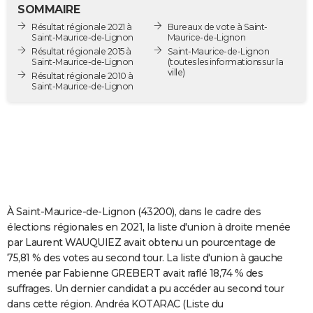
SOMMAIRE
City break
Voyage de noces
Climat
Destinations
Voyage nature
Forum
+
PHOTO
Résultat régionale 2021 à
Bureaux de vote à Saint-
Saint-Maurice-de-Lignon
Maurice-de-Lignon
GUIDES D'ACHAT
Résultat régionale 2015 à
Saint-Maurice-de-Lignon
Saint-Maurice-de-Lignon
(toutes les informations sur la
ville)
BONS PLANS
Résultat régionale 2010 à
Saint-Maurice-de-Lignon
CARTE DE VOEUX
Carte Bonne année
Carte Pâques
Carte de Noël
Carte Saint-Valentin
Carte d'anniversaire
DICTIONNAIRE
Biographies
Expressions
Dictionnaire
Citations
Proverbes
PROGRAMME TV
COPAINS D'AVANT
À Saint-Maurice-de-Lignon (43200), dans le cadre des
Se connecter
Collèges
Universités
Service militaire
S'inscrire
Lycées
Primaires
Entreprises
Avis de recherche
AVIS DE DÉCÈS
élections régionales en 2021, la liste d'union à droite menée
par Laurent WAUQUIEZ avait obtenu un pourcentage de
FORUM
75,81 % des votes au second tour. La liste d'union à gauche
Lifestyle
Sport
Television
Cinema
Bricolage
Culture
Auto
Voyage
menée par Fabienne GREBERT avait raflé 18,74 % des
suffrages. Un dernier candidat a pu accéder au second tour
dans cette région. Andréa KOTARAC (Liste du