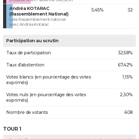
Andréa KOTARAC
5,45%
32
(Rassemblement National)
Liste Rassemblement national
avec Andréa Kotarac
Participation au scrutin
Taux de participation
32,58%
Taux d'abstention
67,42%
Votes blancs (en pourcentage des votes
1,15%
exprimés)
Votes nuls (en pourcentage des votes
2,30%
exprimés)
Nombre de votants
608
TOUR 1