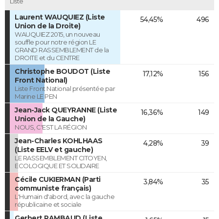
Liste
Laurent WAUQUIEZ (Liste
54,45%
496
Union de la Droite)
WAUQUIEZ 2015, un nouveau
souffle pour notre région LE
GRAND RASSEMBLEMENT de la
DROITE et du CENTRE
Christophe BOUDOT (Liste
17,12%
156
Front National)
Liste Front National présentée par
Marine LE PEN
Jean-Jack QUEYRANNE (Liste
16,36%
149
Union de la Gauche)
NOUS, C'EST LA RÉGION
Jean-Charles KOHLHAAS
4,28%
39
(Liste EELV et gauche)
LE RASSEMBLEMENT CITOYEN,
ECOLOGIQUE ET SOLIDAIRE
Cécile CUKIERMAN (Parti
3,84%
35
communiste français)
L'Humain d'abord, avec la gauche
républicaine et sociale
Gerbert RAMBAUD (Liste