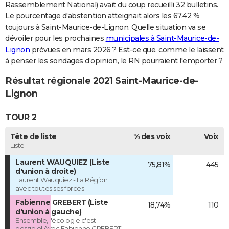
Rassemblement National) avait du coup recueilli 32 bulletins.
Le pourcentage d'abstention atteignait alors les 67,42 %
toujours à Saint-Maurice-de-Lignon. Quelle situation va se
dévoiler pour les prochaines
municipales à Saint-Maurice-de-
Lignon
prévues en mars 2026 ? Est-ce que, comme le laissent
à penser les sondages d’opinion, le RN pourraient l'emporter ?
Résultat régionale 2021 Saint-Maurice-de-
Lignon
TOUR 2
Tête de liste
% des voix
Voix
Liste
Laurent WAUQUIEZ (Liste
75,81%
445
d'union à droite)
Laurent Wauquiez - La Région
avec toutes ses forces
Fabienne GREBERT (Liste
18,74%
110
d'union à gauche)
Ensemble, l'écologie c'est
possible! Avec Fabienne GREBERT