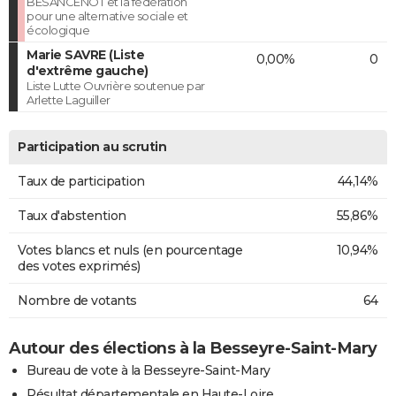
BESANCENOT et la fédération
pour une alternative sociale et
écologique
Marie SAVRE (Liste
0,00%
0
d'extrême gauche)
Liste Lutte Ouvrière soutenue par
Arlette Laguiller
Participation au scrutin
Taux de participation
44,14%
Taux d'abstention
55,86%
Votes blancs et nuls (en pourcentage
10,94%
des votes exprimés)
Nombre de votants
64
Autour des élections à la Besseyre-Saint-Mary
Bureau de vote à la Besseyre-Saint-Mary
Résultat départementale en Haute-Loire