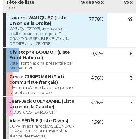
Tête de liste
% des voix
Voix
Liste
Laurent WAUQUIEZ (Liste
77,78%
49
Union de la Droite)
WAUQUIEZ 2015, un nouveau
souffle pour notre région LE
GRAND RASSEMBLEMENT de la
DROITE et du CENTRE
Christophe BOUDOT (Liste
9,52%
6
Front National)
Liste Front National présentée par
Marine LE PEN
Cécile CUKIERMAN (Parti
4,76%
3
communiste français)
L'Humain d'abord, avec la gauche
républicaine et sociale
Jean-Jack QUEYRANNE (Liste
4,76%
3
Union de la Gauche)
NOUS, C'EST LA RÉGION
Alain FÉDÈLE (Liste Divers)
1,59%
1
L'UPR, avec François ASSELINEAU -
LE PARTI QUI MONTE malgré le
silence des médias