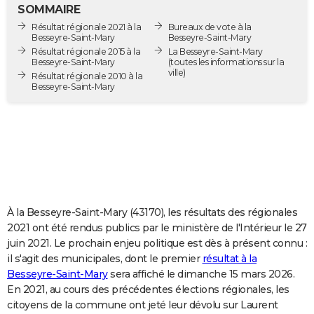
SOMMAIRE
City break
Voyage de noces
Climat
Destinations
Voyage nature
Forum
+
PHOTO
Résultat régionale 2021 à la
Bureaux de vote à la
Besseyre-Saint-Mary
Besseyre-Saint-Mary
GUIDES D'ACHAT
Résultat régionale 2015 à la
La Besseyre-Saint-Mary
Besseyre-Saint-Mary
(toutes les informations sur la
ville)
BONS PLANS
Résultat régionale 2010 à la
Besseyre-Saint-Mary
CARTE DE VOEUX
Carte Bonne année
Carte Pâques
Carte de Noël
Carte Saint-Valentin
Carte d'anniversaire
DICTIONNAIRE
Biographies
Expressions
Dictionnaire
Citations
Proverbes
PROGRAMME TV
COPAINS D'AVANT
À la Besseyre-Saint-Mary (43170), les résultats des régionales
Se connecter
Collèges
Universités
Service militaire
S'inscrire
Lycées
Primaires
Entreprises
Avis de recherche
AVIS DE DÉCÈS
2021 ont été rendus publics par le ministère de l'Intérieur le 27
juin 2021. Le prochain enjeu politique est dès à présent connu :
FORUM
il s'agit des municipales, dont le premier
résultat à la
Lifestyle
Sport
Television
Cinema
Bricolage
Culture
Auto
Voyage
Besseyre-Saint-Mary
sera affiché le dimanche 15 mars 2026.
En 2021, au cours des précédentes élections régionales, les
citoyens de la commune ont jeté leur dévolu sur Laurent