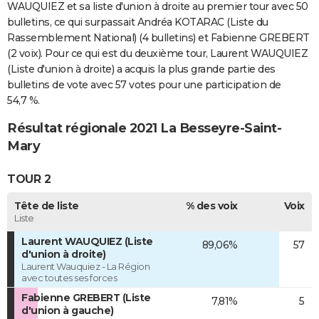
WAUQUIEZ et sa liste d'union à droite au premier tour avec 50
bulletins, ce qui surpassait Andréa KOTARAC (Liste du
Rassemblement National) (4 bulletins) et Fabienne GREBERT
(2 voix). Pour ce qui est du deuxième tour, Laurent WAUQUIEZ
(Liste d'union à droite) a acquis la plus grande partie des
bulletins de vote avec 57 votes pour une participation de
54,7 %.
Résultat régionale 2021 La Besseyre-Saint-
Mary
TOUR 2
Tête de liste
% des voix
Voix
Liste
Laurent WAUQUIEZ (Liste
89,06%
57
d'union à droite)
Laurent Wauquiez - La Région
avec toutes ses forces
Fabienne GREBERT (Liste
7,81%
5
d'union à gauche)