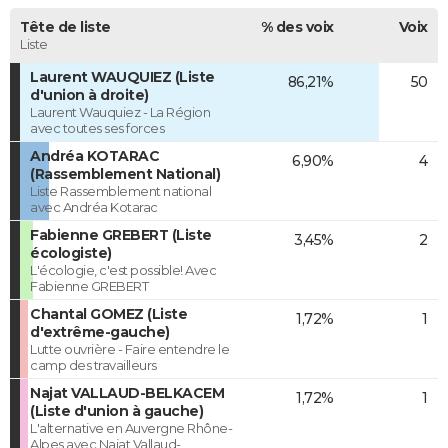
Tête de liste
% des voix
Voix
Liste
Laurent WAUQUIEZ (Liste
86,21%
50
d'union à droite)
Laurent Wauquiez - La Région
avec toutes ses forces
Andréa KOTARAC
6,90%
4
(Rassemblement National)
Liste Rassemblement national
avec Andréa Kotarac
Fabienne GREBERT (Liste
3,45%
2
écologiste)
L'écologie, c'est possible! Avec
Fabienne GREBERT
Chantal GOMEZ (Liste
1,72%
1
d'extrême-gauche)
Lutte ouvrière - Faire entendre le
camp des travailleurs
Najat VALLAUD-BELKACEM
1,72%
1
(Liste d'union à gauche)
L'alternative en Auvergne Rhône-
Alpes avec Najat Vallaud-