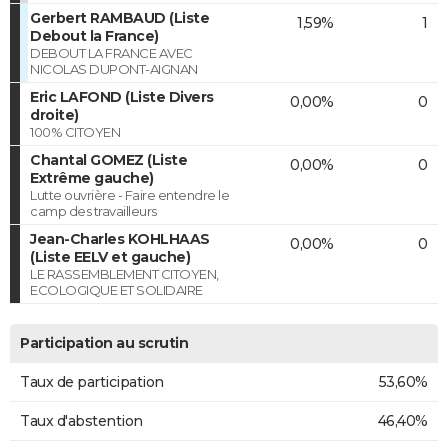
Gerbert RAMBAUD (Liste
1,59%
1
Debout la France)
DEBOUT LA FRANCE AVEC
NICOLAS DUPONT-AIGNAN
Eric LAFOND (Liste Divers
0,00%
0
droite)
100% CITOYEN
Chantal GOMEZ (Liste
0,00%
0
Extrême gauche)
Lutte ouvrière - Faire entendre le
camp des travailleurs
Jean-Charles KOHLHAAS
0,00%
0
(Liste EELV et gauche)
LE RASSEMBLEMENT CITOYEN,
ECOLOGIQUE ET SOLIDAIRE
Participation au scrutin
Taux de participation
53,60%
Taux d'abstention
46,40%