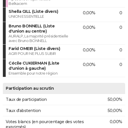
Belkacem
Shella GILL (Liste divers)
0,00%
0
UNION ESSENTIELLE
Bruno BONNELL (Liste
0,00%
0
d'union au centre)
AURALP, La majorité présidentielle
avec Bruno BONNELL
Farid OMEIR (Liste divers)
0,00%
0
AGIR POUR NE PLUS SUBIR
Cécile CUKIERMAN (Liste
0,00%
0
d'union à gauche)
Ensemble pour notre région
Participation au scrutin
Taux de participation
50,00%
Taux d'abstention
50,00%
Votes blancs (en pourcentage des votes
0,00%
exprimés)