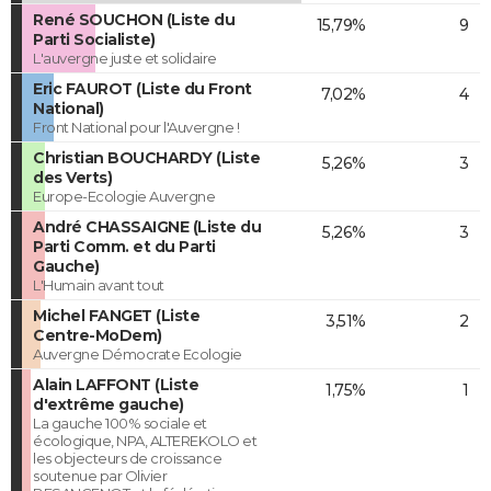
René SOUCHON (Liste du
15,79%
9
Parti Socialiste)
L'auvergne juste et solidaire
Eric FAUROT (Liste du Front
7,02%
4
National)
Front National pour l'Auvergne !
Christian BOUCHARDY (Liste
5,26%
3
des Verts)
Europe-Ecologie Auvergne
André CHASSAIGNE (Liste du
5,26%
3
Parti Comm. et du Parti
Gauche)
L'Humain avant tout
Michel FANGET (Liste
3,51%
2
Centre-MoDem)
Auvergne Démocrate Ecologie
Alain LAFFONT (Liste
1,75%
1
d'extrême gauche)
La gauche 100% sociale et
écologique, NPA, ALTEREKOLO et
les objecteurs de croissance
soutenue par Olivier