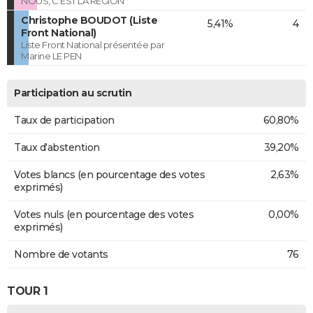
NOUS, C'EST LA RÉGION
Christophe BOUDOT (Liste
5,41%
4
Front National)
Liste Front National présentée par
Marine LE PEN
Participation au scrutin
Taux de participation
60,80%
Taux d'abstention
39,20%
Votes blancs (en pourcentage des votes
2,63%
exprimés)
Votes nuls (en pourcentage des votes
0,00%
exprimés)
Nombre de votants
76
TOUR 1