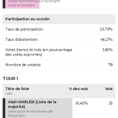
Rassemblement pour l'Auvergne
Juste et Solidaire
Participation au scrutin
Taux de participation
53,79%
Taux d'abstention
46,21%
Votes blancs et nuls (en pourcentage
3,85%
des votes exprimés)
Nombre de votants
78
TOUR 1
Tête de liste
% des voix
Voix
Liste
Alain MARLEIX (Liste de la
61,40%
35
majorité)
Union pour le renouveau de
l'Auvergne