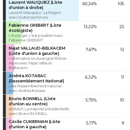
Laurent WAUQUIEZ (Liste
60,34%
105
d'union à droite)
Laurent Wauquiez - La Région
avec toutes ses forces
Fabienne GREBERT (Liste
13,22%
23
écologiste)
L'écologie, c'est possible! Avec
Fabienne GREBERT
Najat VALLAUD-BELKACEM
7,47%
13
(Liste d'union à gauche)
L'alternative en Auvergne Rhône-
Alpes avec Najat Vallaud-
Belkacem
Andréa KOTARAC
6,32%
11
(Rassemblement National)
Liste Rassemblement national
avec Andréa Kotarac
Bruno BONNELL (Liste
5,75%
10
d'union au centre)
AURALP, La majorité présidentielle
avec Bruno BONNELL
Cécile CUKIERMAN (Liste
5,17%
9
d'union à gauche)