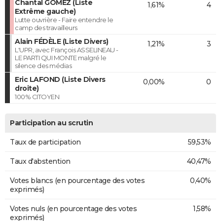
Chantal GOMEZ (Liste
1,61%
4
Extrême gauche)
Lutte ouvrière - Faire entendre le
camp des travailleurs
Alain FÉDÈLE (Liste Divers)
1,21%
3
L'UPR, avec François ASSELINEAU -
LE PARTI QUI MONTE malgré le
silence des médias
Eric LAFOND (Liste Divers
0,00%
0
droite)
100% CITOYEN
Participation au scrutin
Taux de participation
59,53%
Taux d'abstention
40,47%
Votes blancs (en pourcentage des votes
0,40%
exprimés)
Votes nuls (en pourcentage des votes
1,58%
exprimés)