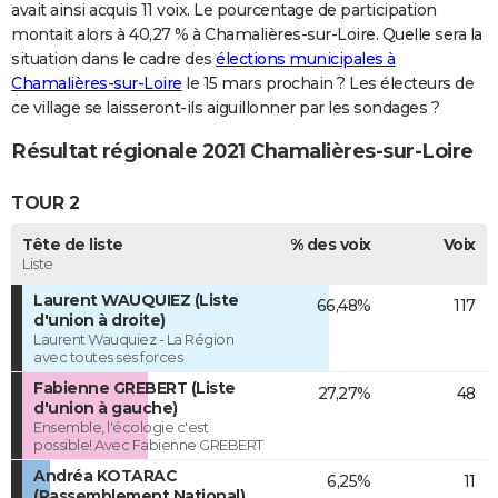
avait ainsi acquis 11 voix. Le pourcentage de participation
montait alors à 40,27 % à Chamalières-sur-Loire. Quelle sera la
situation dans le cadre des
élections municipales à
Chamalières-sur-Loire
le 15 mars prochain ? Les électeurs de
ce village se laisseront-ils aiguillonner par les sondages ?
Résultat régionale 2021 Chamalières-sur-Loire
TOUR 2
Tête de liste
% des voix
Voix
Liste
Laurent WAUQUIEZ (Liste
66,48%
117
d'union à droite)
Laurent Wauquiez - La Région
avec toutes ses forces
Fabienne GREBERT (Liste
27,27%
48
d'union à gauche)
Ensemble, l'écologie c'est
possible! Avec Fabienne GREBERT
Andréa KOTARAC
6,25%
11
(Rassemblement National)