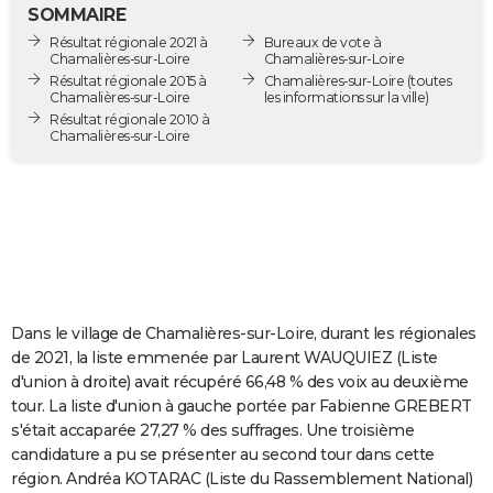
SOMMAIRE
City break
Voyage de noces
Climat
Destinations
Voyage nature
Forum
+
PHOTO
Résultat régionale 2021 à
Bureaux de vote à
Chamalières-sur-Loire
Chamalières-sur-Loire
GUIDES D'ACHAT
Résultat régionale 2015 à
Chamalières-sur-Loire
(toutes
Chamalières-sur-Loire
les informations sur la ville)
BONS PLANS
Résultat régionale 2010 à
Chamalières-sur-Loire
CARTE DE VOEUX
Carte Bonne année
Carte Pâques
Carte de Noël
Carte Saint-Valentin
Carte d'anniversaire
DICTIONNAIRE
Biographies
Expressions
Dictionnaire
Citations
Proverbes
PROGRAMME TV
COPAINS D'AVANT
Dans le village de Chamalières-sur-Loire, durant les régionales
Se connecter
Collèges
Universités
Service militaire
S'inscrire
Lycées
Primaires
Entreprises
Avis de recherche
AVIS DE DÉCÈS
de 2021, la liste emmenée par Laurent WAUQUIEZ (Liste
d'union à droite) avait récupéré 66,48 % des voix au deuxième
FORUM
tour. La liste d'union à gauche portée par Fabienne GREBERT
Lifestyle
Sport
Television
Cinema
Bricolage
Culture
Auto
Voyage
s'était accaparée 27,27 % des suffrages. Une troisième
candidature a pu se présenter au second tour dans cette
région. Andréa KOTARAC (Liste du Rassemblement National)