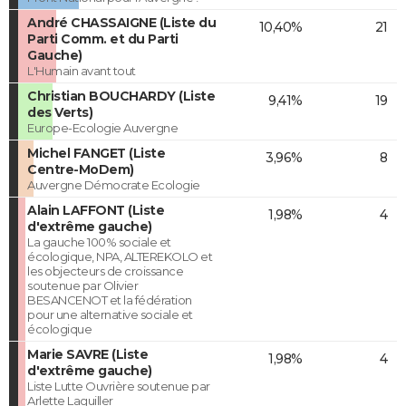
André CHASSAIGNE (Liste du
10,40%
21
Parti Comm. et du Parti
Gauche)
L'Humain avant tout
Christian BOUCHARDY (Liste
9,41%
19
des Verts)
Europe-Ecologie Auvergne
Michel FANGET (Liste
3,96%
8
Centre-MoDem)
Auvergne Démocrate Ecologie
Alain LAFFONT (Liste
1,98%
4
d'extrême gauche)
La gauche 100% sociale et
écologique, NPA, ALTEREKOLO et
les objecteurs de croissance
soutenue par Olivier
BESANCENOT et la fédération
pour une alternative sociale et
écologique
Marie SAVRE (Liste
1,98%
4
d'extrême gauche)
Liste Lutte Ouvrière soutenue par
Arlette Laguiller