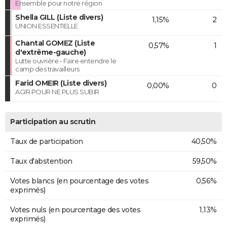
Ensemble pour notre région
Shella GILL (Liste divers)
1,15%
2
UNION ESSENTIELLE
Chantal GOMEZ (Liste
0,57%
1
d'extrême-gauche)
Lutte ouvrière - Faire entendre le
camp des travailleurs
Farid OMEIR (Liste divers)
0,00%
0
AGIR POUR NE PLUS SUBIR
Participation au scrutin
Taux de participation
40,50%
Taux d'abstention
59,50%
Votes blancs (en pourcentage des votes
0,56%
exprimés)
Votes nuls (en pourcentage des votes
1,13%
exprimés)