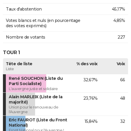
Taux d'abstention
45,17%
Votes blancs et nuls (en pourcentage
4,85%
des votes exprimés)
Nombre de votants
227
TOUR 1
Tête de liste
% des voix
Voix
Liste
René SOUCHON (Liste du
32,67%
66
Parti Socialiste)
L'auvergne juste et solidaire
Alain MARLEIX (Liste de la
23,76%
48
majorité)
Union pour le renouveau de
l'Auvergne
Eric FAUROT (Liste du Front
15,84%
32
National)
Front National pour l'Auvergne !