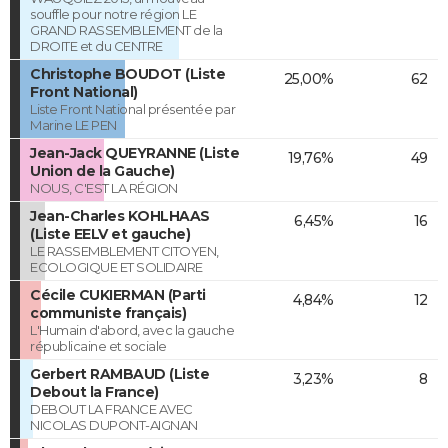
souffle pour notre région LE
GRAND RASSEMBLEMENT de la
DROITE et du CENTRE
Christophe BOUDOT (Liste
25,00%
62
Front National)
Liste Front National présentée par
Marine LE PEN
Jean-Jack QUEYRANNE (Liste
19,76%
49
Union de la Gauche)
NOUS, C'EST LA RÉGION
Jean-Charles KOHLHAAS
6,45%
16
(Liste EELV et gauche)
LE RASSEMBLEMENT CITOYEN,
ECOLOGIQUE ET SOLIDAIRE
Cécile CUKIERMAN (Parti
4,84%
12
communiste français)
L'Humain d'abord, avec la gauche
républicaine et sociale
Gerbert RAMBAUD (Liste
3,23%
8
Debout la France)
DEBOUT LA FRANCE AVEC
NICOLAS DUPONT-AIGNAN