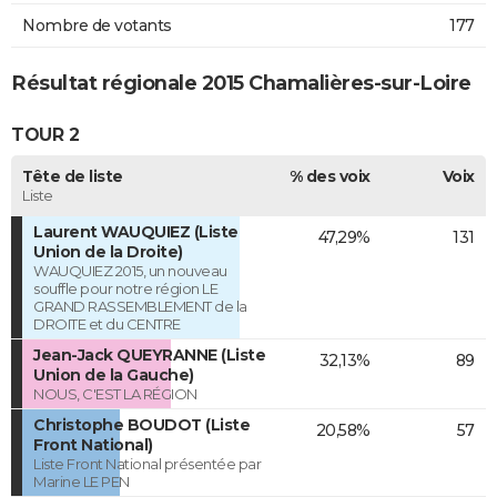
Nombre de votants
177
Résultat régionale 2015 Chamalières-sur-Loire
TOUR 2
Tête de liste
% des voix
Voix
Liste
Laurent WAUQUIEZ (Liste
47,29%
131
Union de la Droite)
WAUQUIEZ 2015, un nouveau
souffle pour notre région LE
GRAND RASSEMBLEMENT de la
DROITE et du CENTRE
Jean-Jack QUEYRANNE (Liste
32,13%
89
Union de la Gauche)
NOUS, C'EST LA RÉGION
Christophe BOUDOT (Liste
20,58%
57
Front National)
Liste Front National présentée par
Marine LE PEN