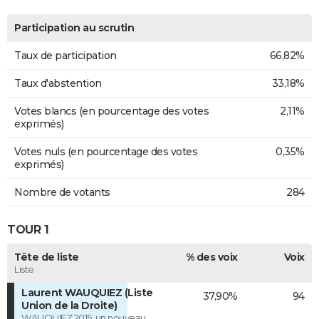
Participation au scrutin
Taux de participation
66,82%
Taux d'abstention
33,18%
Votes blancs (en pourcentage des votes
2,11%
exprimés)
Votes nuls (en pourcentage des votes
0,35%
exprimés)
Nombre de votants
284
TOUR 1
Tête de liste
% des voix
Voix
Liste
Laurent WAUQUIEZ (Liste
37,90%
94
Union de la Droite)
WAUQUIEZ 2015, un nouveau