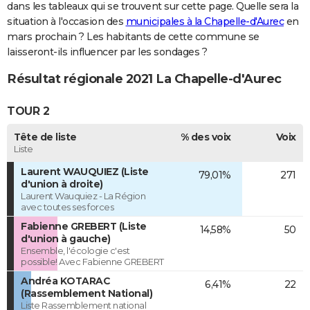
dans les tableaux qui se trouvent sur cette page. Quelle sera la
situation à l'occasion des
municipales à la Chapelle-d'Aurec
en
mars prochain ? Les habitants de cette commune se
laisseront-ils influencer par les sondages ?
Résultat régionale 2021 La Chapelle-d'Aurec
TOUR 2
Tête de liste
% des voix
Voix
Liste
Laurent WAUQUIEZ (Liste
79,01%
271
d'union à droite)
Laurent Wauquiez - La Région
avec toutes ses forces
Fabienne GREBERT (Liste
14,58%
50
d'union à gauche)
Ensemble, l'écologie c'est
possible! Avec Fabienne GREBERT
Andréa KOTARAC
6,41%
22
(Rassemblement National)
Liste Rassemblement national