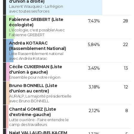
d'union à droite)
Laurent Wauquiez - La Région
avec toutes ses forces
Fabienne GREBERT (Liste
7,43%
28
écologiste)
L'écologie, c'est possible! Avec
Fabienne GREBERT
Andréa KOTARAC
5,84%
22
(Rassemblement National)
Liste Rassemblement national
avec Andréa Kotarac
Cécile CUKIERMAN (Liste
3,45%
13
d'union à gauche)
Ensemble pour notre région
Bruno BONNELL (Liste
3,18%
12
d'union au centre)
AURALP, La majorité présidentielle
avec Bruno BONNELL
Chantal GOMEZ (Liste
2,12%
8
d'extrême-gauche)
Lutte ouvrière - Faire entendre le
camp des travailleurs
Najat VALLAUD-BELKACEM