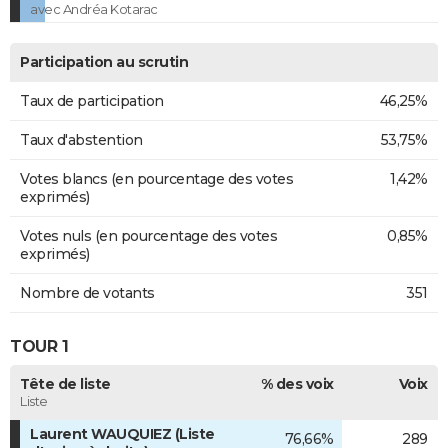
avec Andréa Kotarac
Participation au scrutin
Taux de participation
46,25%
Taux d'abstention
53,75%
Votes blancs (en pourcentage des votes
1,42%
exprimés)
Votes nuls (en pourcentage des votes
0,85%
exprimés)
Nombre de votants
351
TOUR 1
Tête de liste
% des voix
Voix
Liste
Laurent WAUQUIEZ (Liste
76,66%
289