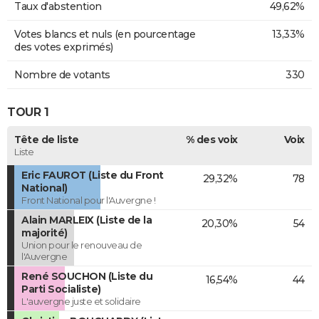
Taux d'abstention
49,62%
Votes blancs et nuls (en pourcentage
13,33%
des votes exprimés)
Nombre de votants
330
TOUR 1
Tête de liste
% des voix
Voix
Liste
Eric FAUROT (Liste du Front
29,32%
78
National)
Front National pour l'Auvergne !
Alain MARLEIX (Liste de la
20,30%
54
majorité)
Union pour le renouveau de
l'Auvergne
René SOUCHON (Liste du
16,54%
44
Parti Socialiste)
L'auvergne juste et solidaire