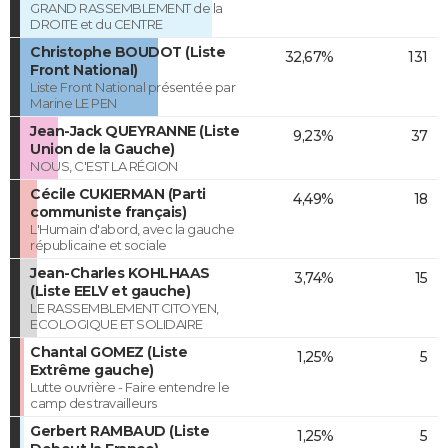
GRAND RASSEMBLEMENT de la
DROITE et du CENTRE
Christophe BOUDOT (Liste
32,67%
131
Front National)
Liste Front National présentée par
Marine LE PEN
Jean-Jack QUEYRANNE (Liste
9,23%
37
Union de la Gauche)
NOUS, C'EST LA RÉGION
Cécile CUKIERMAN (Parti
4,49%
18
communiste français)
L'Humain d'abord, avec la gauche
républicaine et sociale
Jean-Charles KOHLHAAS
3,74%
15
(Liste EELV et gauche)
LE RASSEMBLEMENT CITOYEN,
ECOLOGIQUE ET SOLIDAIRE
Chantal GOMEZ (Liste
1,25%
5
Extrême gauche)
Lutte ouvrière - Faire entendre le
camp des travailleurs
Gerbert RAMBAUD (Liste
1,25%
5