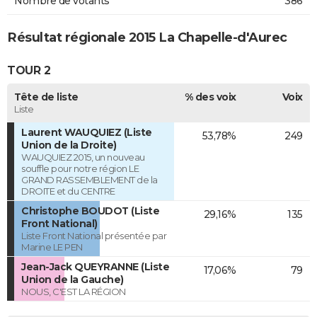
Nombre de votants
386
Résultat régionale 2015 La Chapelle-d'Aurec
TOUR 2
Tête de liste
% des voix
Voix
Liste
Laurent WAUQUIEZ (Liste
53,78%
249
Union de la Droite)
WAUQUIEZ 2015, un nouveau
souffle pour notre région LE
GRAND RASSEMBLEMENT de la
DROITE et du CENTRE
Christophe BOUDOT (Liste
29,16%
135
Front National)
Liste Front National présentée par
Marine LE PEN
Jean-Jack QUEYRANNE (Liste
17,06%
79
Union de la Gauche)
NOUS, C'EST LA RÉGION