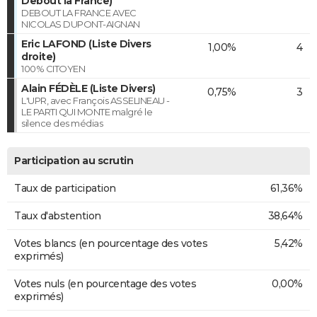
Debout la France)
DEBOUT LA FRANCE AVEC
NICOLAS DUPONT-AIGNAN
Eric LAFOND (Liste Divers
1,00%
4
droite)
100% CITOYEN
Alain FÉDÈLE (Liste Divers)
0,75%
3
L'UPR, avec François ASSELINEAU -
LE PARTI QUI MONTE malgré le
silence des médias
Participation au scrutin
Taux de participation
61,36%
Taux d'abstention
38,64%
Votes blancs (en pourcentage des votes
5,42%
exprimés)
Votes nuls (en pourcentage des votes
0,00%
exprimés)