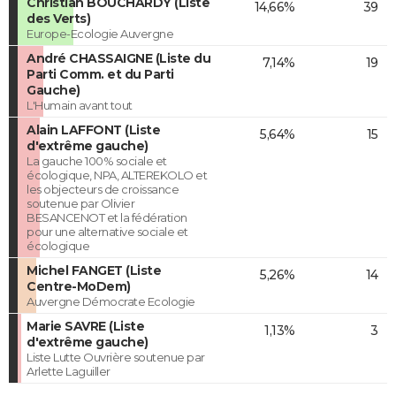
Christian BOUCHARDY (Liste
14,66%
39
des Verts)
Europe-Ecologie Auvergne
André CHASSAIGNE (Liste du
7,14%
19
Parti Comm. et du Parti
Gauche)
L'Humain avant tout
Alain LAFFONT (Liste
5,64%
15
d'extrême gauche)
La gauche 100% sociale et
écologique, NPA, ALTEREKOLO et
les objecteurs de croissance
soutenue par Olivier
BESANCENOT et la fédération
pour une alternative sociale et
écologique
Michel FANGET (Liste
5,26%
14
Centre-MoDem)
Auvergne Démocrate Ecologie
Marie SAVRE (Liste
1,13%
3
d'extrême gauche)
Liste Lutte Ouvrière soutenue par
Arlette Laguiller