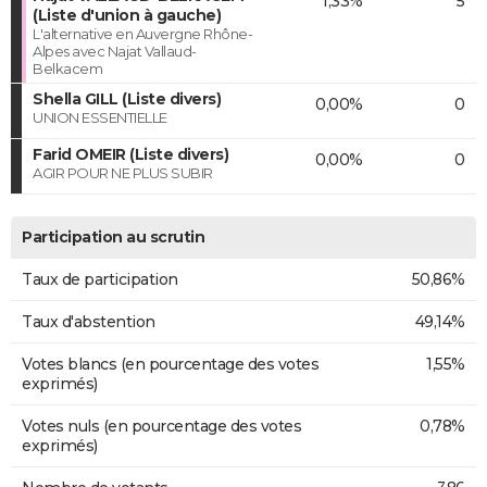
1,33%
5
(Liste d'union à gauche)
L'alternative en Auvergne Rhône-
Alpes avec Najat Vallaud-
Belkacem
Shella GILL (Liste divers)
0,00%
0
UNION ESSENTIELLE
Farid OMEIR (Liste divers)
0,00%
0
AGIR POUR NE PLUS SUBIR
Participation au scrutin
Taux de participation
50,86%
Taux d'abstention
49,14%
Votes blancs (en pourcentage des votes
1,55%
exprimés)
Votes nuls (en pourcentage des votes
0,78%
exprimés)