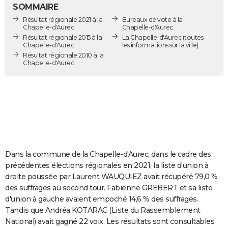
SOMMAIRE
City break
Voyage de noces
Climat
Destinations
Voyage nature
Forum
+
PHOTO
Résultat régionale 2021 à la
Bureaux de vote à la
Chapelle-d'Aurec
Chapelle-d'Aurec
GUIDES D'ACHAT
Résultat régionale 2015 à la
La Chapelle-d'Aurec
(toutes
Chapelle-d'Aurec
les informations sur la ville)
BONS PLANS
Résultat régionale 2010 à la
Chapelle-d'Aurec
CARTE DE VOEUX
Carte Bonne année
Carte Pâques
Carte de Noël
Carte Saint-Valentin
Carte d'anniversaire
DICTIONNAIRE
Biographies
Expressions
Dictionnaire
Citations
Proverbes
PROGRAMME TV
COPAINS D'AVANT
Dans la commune de la Chapelle-d'Aurec, dans le cadre des
Se connecter
Collèges
Universités
Service militaire
S'inscrire
Lycées
Primaires
Entreprises
Avis de recherche
AVIS DE DÉCÈS
précédentes élections régionales en 2021, la liste d'union à
droite poussée par Laurent WAUQUIEZ avait récupéré 79,0 %
FORUM
des suffrages au second tour. Fabienne GREBERT et sa liste
Lifestyle
Sport
Television
Cinema
Bricolage
Culture
Auto
Voyage
d'union à gauche avaient empoché 14,6 % des suffrages.
Tandis que Andréa KOTARAC (Liste du Rassemblement
National) avait gagné 22 voix. Les résultats sont consultables