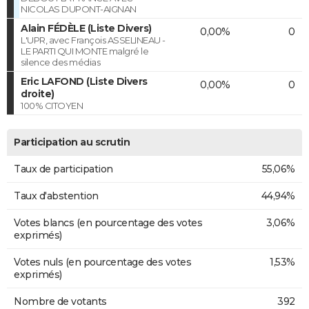
NICOLAS DUPONT-AIGNAN
Alain FÉDÈLE (Liste Divers)
0,00%
0
L'UPR, avec François ASSELINEAU -
LE PARTI QUI MONTE malgré le
silence des médias
Eric LAFOND (Liste Divers
0,00%
0
droite)
100% CITOYEN
Participation au scrutin
Taux de participation
55,06%
Taux d'abstention
44,94%
Votes blancs (en pourcentage des votes
3,06%
exprimés)
Votes nuls (en pourcentage des votes
1,53%
exprimés)
Nombre de votants
392