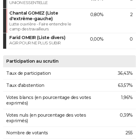
UNION ESSENTIELLE
Chantal GOMEZ (Liste
0,80%
2
d'extrême-gauche)
Lutte ouvrière - Faire entendre le
camp des travailleurs
Farid OMEIR (Liste divers)
0,00%
0
AGIR POUR NE PLUS SUBIR
Participation au scrutin
Taux de participation
36,43%
Taux d'abstention
63,57%
Votes blancs (en pourcentage des votes
1,96%
exprimés)
Votes nuls (en pourcentage des votes
0,39%
exprimés)
Nombre de votants
255