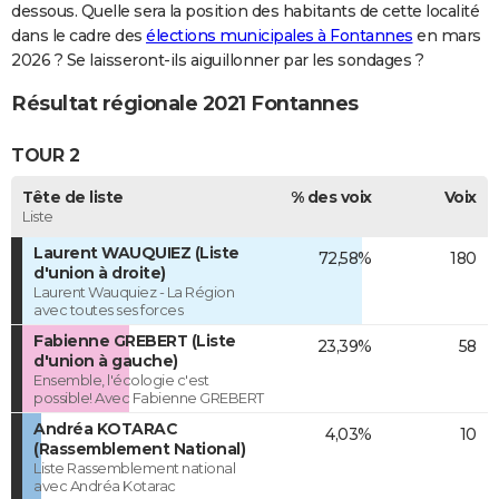
dessous. Quelle sera la position des habitants de cette localité
dans le cadre des
élections municipales à Fontannes
en mars
2026 ? Se laisseront-ils aiguillonner par les sondages ?
Résultat régionale 2021 Fontannes
TOUR 2
Tête de liste
% des voix
Voix
Liste
Laurent WAUQUIEZ (Liste
72,58%
180
d'union à droite)
Laurent Wauquiez - La Région
avec toutes ses forces
Fabienne GREBERT (Liste
23,39%
58
d'union à gauche)
Ensemble, l'écologie c'est
possible! Avec Fabienne GREBERT
Andréa KOTARAC
4,03%
10
(Rassemblement National)
Liste Rassemblement national
avec Andréa Kotarac