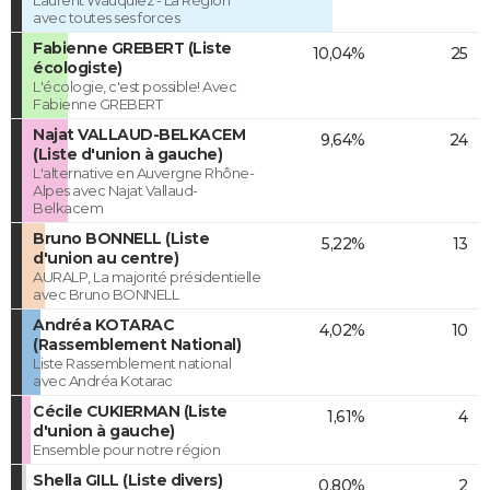
Laurent Wauquiez - La Région
avec toutes ses forces
Fabienne GREBERT (Liste
10,04%
25
écologiste)
L'écologie, c'est possible! Avec
Fabienne GREBERT
Najat VALLAUD-BELKACEM
9,64%
24
(Liste d'union à gauche)
L'alternative en Auvergne Rhône-
Alpes avec Najat Vallaud-
Belkacem
Bruno BONNELL (Liste
5,22%
13
d'union au centre)
AURALP, La majorité présidentielle
avec Bruno BONNELL
Andréa KOTARAC
4,02%
10
(Rassemblement National)
Liste Rassemblement national
avec Andréa Kotarac
Cécile CUKIERMAN (Liste
1,61%
4
d'union à gauche)
Ensemble pour notre région
Shella GILL (Liste divers)
0,80%
2