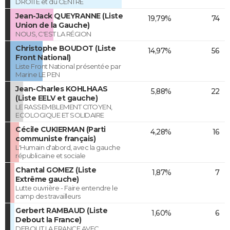
DROITE et du CENTRE
Jean-Jack QUEYRANNE (Liste
19,79%
74
Union de la Gauche)
NOUS, C'EST LA RÉGION
Christophe BOUDOT (Liste
14,97%
56
Front National)
Liste Front National présentée par
Marine LE PEN
Jean-Charles KOHLHAAS
5,88%
22
(Liste EELV et gauche)
LE RASSEMBLEMENT CITOYEN,
ECOLOGIQUE ET SOLIDAIRE
Cécile CUKIERMAN (Parti
4,28%
16
communiste français)
L'Humain d'abord, avec la gauche
républicaine et sociale
Chantal GOMEZ (Liste
1,87%
7
Extrême gauche)
Lutte ouvrière - Faire entendre le
camp des travailleurs
Gerbert RAMBAUD (Liste
1,60%
6
Debout la France)
DEBOUT LA FRANCE AVEC