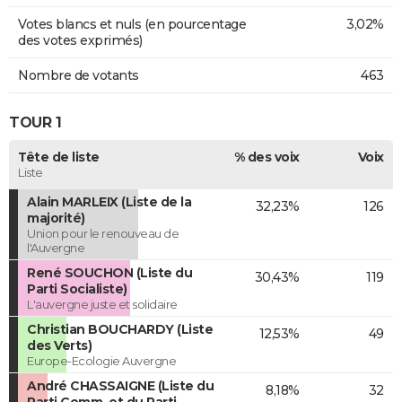
Votes blancs et nuls (en pourcentage
3,02%
des votes exprimés)
Nombre de votants
463
TOUR 1
Tête de liste
% des voix
Voix
Liste
Alain MARLEIX (Liste de la
32,23%
126
majorité)
Union pour le renouveau de
l'Auvergne
René SOUCHON (Liste du
30,43%
119
Parti Socialiste)
L'auvergne juste et solidaire
Christian BOUCHARDY (Liste
12,53%
49
des Verts)
Europe-Ecologie Auvergne
André CHASSAIGNE (Liste du
8,18%
32
Parti Comm. et du Parti