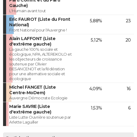
Gauche)
L'Humain avant tout
Eric FAUROT (Liste du Front
5,88%
23
National)
Front National pour l'Auvergne !
Alain LAFFONT (Liste
5,12%
20
d'extrême gauche)
La gauche 100% sociale et
écologique, NPA, ALTEREKOLO et
les objecteurs de croissance
soutenue par Olivier
BESANCENOT et la fédération
pour une alternative sociale et
écologique
Michel FANGET (Liste
4,09%
16
Centre-MoDem)
Auvergne Démocrate Ecologie
Marie SAVRE (Liste
1,53%
6
d'extrême gauche)
Liste Lutte Ouvrière soutenue par
Arlette Laguiller