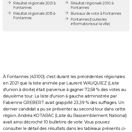
Résultat régionale 2021 à
Résultat régionale 2010 à
City break
Voyage de noces
Climat
Destinations
Voyage nature
Forum
+
PHOTO
Fontannes
Fontannes
Résultat régionale 2015 à
Bureaux de vote à Fontannes
Fontannes
GUIDES D'ACHAT
Fontannes
(toutes les
informations sur la ville)
BONS PLANS
CARTE DE VOEUX
Carte Bonne année
Carte Pâques
Carte de Noël
Carte Saint-Valentin
Carte d'anniversaire
DICTIONNAIRE
Biographies
Expressions
Dictionnaire
Citations
Proverbes
PROGRAMME TV
À Fontannes (43100), c'est durant les précédentes régionales
COPAINS D'AVANT
en 2021 que la liste animée par Laurent WAUQUIEZ (Liste
d'union à droite) était parvenue à gagner 72,58 % des votes au
Se connecter
Collèges
Universités
Service militaire
S'inscrire
Lycées
Primaires
Entreprises
Avis de recherche
AVIS DE DÉCÈS
deuxième tour. La liste d'union à gauche administrée par
Fabienne GREBERT avait grappillé 23,39 % des suffrages. Un
FORUM
dernier candidat a pu se présenter au second tour dans cette
Lifestyle
Sport
Television
Cinema
Bricolage
Culture
Auto
Voyage
région. Andréa KOTARAC (Liste du Rassemblement National)
avait ainsi décroché 10 bulletins de vote. Vous pouvez
consulter le détail des résultats dans les tableaux présents ci-