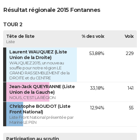
Résultat régionale 2015 Fontannes
TOUR 2
Tête de liste
% des voix
Voix
Liste
Laurent WAUQUIEZ (Liste
53,88%
229
Union de la Droite)
WAUQUIEZ 2015, un nouveau
souffle pour notre région LE
GRAND RASSEMBLEMENT de la
DROITE et du CENTRE
Jean-Jack QUEYRANNE (Liste
33,18%
141
Union de la Gauche)
NOUS, C'EST LA RÉGION
Christophe BOUDOT (Liste
12,94%
55
Front National)
Liste Front National présentée par
Marine LE PEN
Participation au scrutin