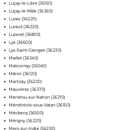
Luçay-le-Libre (36150)
Luçay-le-Mâle (36360)
Lurais (36220)
Lureuil (36220)
Luzeret (36800)
Lye (36600)
Lys-Saint-Georges (36230)
Maillet (36340)
Malicornay (36340)
Mâron (36120)
Martizay (36220)
Mauvières (36370)
Menetou-sur-Nahon (36210)
Ménétréols-sous-Vatan (36150)
Méobecq (36500)
Mérigny (36220)
Mers-sur-Indre (36230)