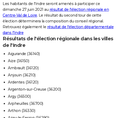
Les habitants de l'Indre seront amenés à participer ce
City break
Voyage de noces
Climat
Destinations
Voyage nature
Forum
+
PHOTO
dimanche 27 juin 2021 au
résultat de l'élection régionale en
Centre-Val de Loire
. Le résultat du second tour de cette
GUIDES D'ACHAT
élection déterminera la composition du conseil régional.
Retrouvez également le
résultat de l'élection départementale
BONS PLANS
dans l'Indre
Résultats de l'élection régionale dans les villes
CARTE DE VOEUX
de l'Indre
Carte Bonne année
Carte Pâques
Carte de Noël
Carte Saint-Valentin
Carte d'anniversaire
DICTIONNAIRE
Aigurande (36140)
Biographies
Expressions
Dictionnaire
Citations
Proverbes
PROGRAMME TV
Aize (36150)
Ambrault (36120)
COPAINS D'AVANT
Anjouin (36210)
Se connecter
Collèges
Universités
Service militaire
S'inscrire
Lycées
Primaires
Entreprises
Avis de recherche
AVIS DE DÉCÈS
Ardentes (36120)
Argenton-sur-Creuse (36200)
FORUM
Argy (36500)
Lifestyle
Sport
Television
Cinema
Bricolage
Culture
Auto
Voyage
Arpheuilles (36700)
Arthon (36330)
Azay-le-Ferron (36290)