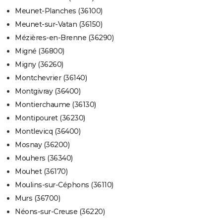
Meunet-Planches (36100)
Meunet-sur-Vatan (36150)
Mézières-en-Brenne (36290)
Migné (36800)
Migny (36260)
Montchevrier (36140)
Montgivray (36400)
Montierchaume (36130)
Montipouret (36230)
Montlevicq (36400)
Mosnay (36200)
Mouhers (36340)
Mouhet (36170)
Moulins-sur-Céphons (36110)
Murs (36700)
Néons-sur-Creuse (36220)