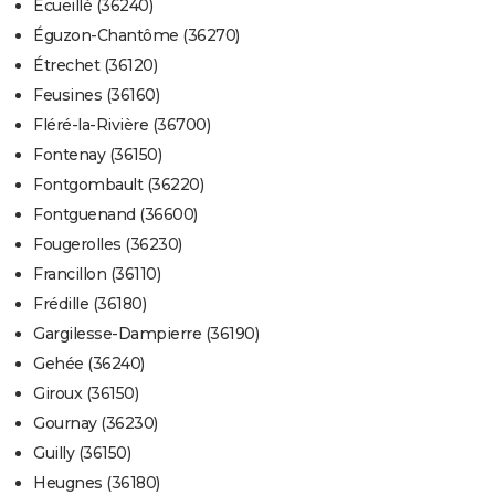
Écueillé (36240)
Éguzon-Chantôme (36270)
Étrechet (36120)
Feusines (36160)
Fléré-la-Rivière (36700)
Fontenay (36150)
Fontgombault (36220)
Fontguenand (36600)
Fougerolles (36230)
Francillon (36110)
Frédille (36180)
Gargilesse-Dampierre (36190)
Gehée (36240)
Giroux (36150)
Gournay (36230)
Guilly (36150)
Heugnes (36180)