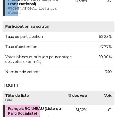
12,09%
37
Front National)
FRONT NATIONAL - Les français
d'abord
Participation au scrutin
Taux de participation
52,23%
Taux d'abstention
47,77%
Votes blancs et nuls (en pourcentage
10,00%
des votes exprimés)
Nombre de votants
340
TOUR 1
Tête de liste
% des voix
Voix
Liste
François BONNEAU (Liste du
31,52%
81
Parti Socialiste)