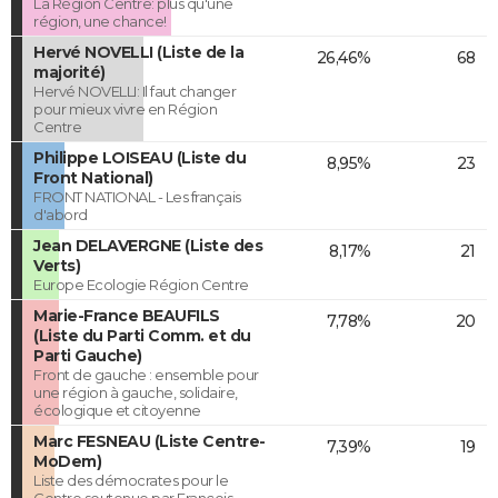
La Région Centre: plus qu'une
région, une chance!
Hervé NOVELLI (Liste de la
26,46%
68
majorité)
Hervé NOVELLI: Il faut changer
pour mieux vivre en Région
Centre
Philippe LOISEAU (Liste du
8,95%
23
Front National)
FRONT NATIONAL - Les français
d'abord
Jean DELAVERGNE (Liste des
8,17%
21
Verts)
Europe Ecologie Région Centre
Marie-France BEAUFILS
7,78%
20
(Liste du Parti Comm. et du
Parti Gauche)
Front de gauche : ensemble pour
une région à gauche, solidaire,
écologique et citoyenne
Marc FESNEAU (Liste Centre-
7,39%
19
MoDem)
Liste des démocrates pour le
Centre soutenue par François