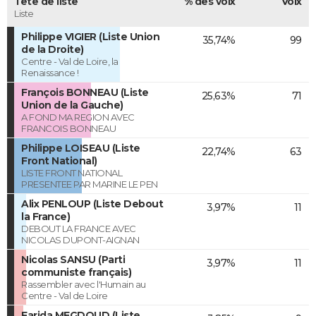
Tête de liste
% des voix
Voix
Liste
Philippe VIGIER (Liste Union
35,74%
99
de la Droite)
Centre - Val de Loire, la
Renaissance !
François BONNEAU (Liste
25,63%
71
Union de la Gauche)
A FOND MA REGION AVEC
FRANCOIS BONNEAU
Philippe LOISEAU (Liste
22,74%
63
Front National)
LISTE FRONT NATIONAL
PRESENTEE PAR MARINE LE PEN
Alix PENLOUP (Liste Debout
3,97%
11
la France)
DEBOUT LA FRANCE AVEC
NICOLAS DUPONT-AIGNAN
Nicolas SANSU (Parti
3,97%
11
communiste français)
Rassembler avec l'Humain au
Centre - Val de Loire
Farida MEGDOUD (Liste