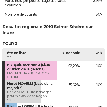
Votes nuls (en pourcentage des votes
3,91%
exprimés)
Nombre de votants
307
Résultat régionale 2010 Sainte-Sévère-sur-
Indre
TOUR 2
Tête de liste
% des voix
Voix
Liste
François BONNEAU (Liste
52,29%
160
d'Union de la gauche)
ENSEMBLE POUR LA REGION
CENTRE
Hervé NOVELLI (Liste de la
35,62%
109
majorité)
Hervé NOVELLI: Il faut changer
pour mieux vivre en Région
Centre
Philippe LOISEAU (Liste du