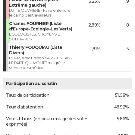
3,25%
9
Extrême gauche)
LUTTE OUVRIERE - Faire entendre
le camp des travailleurs
Charles FOURNIER (Liste
2,89%
8
d'Europe-Ecologie-Les Verts)
ECOLOGISTES, CITOYENS ET
SOLIDAIRES
Thierry FOUQUIAU (Liste
1,81%
5
Divers)
L'UPR, avec François ASSELINEAU -
LE PARTI QUI MONTE malgré le
silence des médias
Participation au scrutin
Taux de participation
51,08%
Taux d'abstention
48,92%
Votes blancs (en pourcentage des votes
5,86%
exprimés)