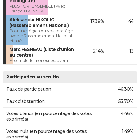
écologiste)
PLUS FORT ENSEMBLE ! Avec
François BONNEAU
Aleksandar NIKOLIC
17,39%
44
(Rassemblement National)
Pour une région qui vous protège
avec le Rassemblement National
et alliés
Marc FESNEAU (Liste d'union
5,14%
13
au centre)
Ensemble, le meilleur est avenir
Participation au scrutin
Taux de participation
46,30%
Taux d'abstention
53,70%
Votes blancs (en pourcentage des votes
4,46%
exprimés)
Votes nuls (en pourcentage des votes
1,49%
exprimés)