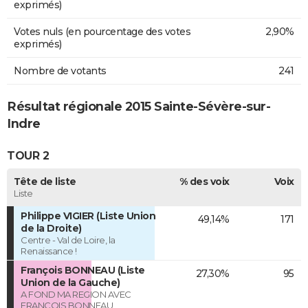
exprimés)
Votes nuls (en pourcentage des votes
2,90%
exprimés)
Nombre de votants
241
Résultat régionale 2015 Sainte-Sévère-sur-
Indre
TOUR 2
Tête de liste
% des voix
Voix
Liste
Philippe VIGIER (Liste Union
49,14%
171
de la Droite)
Centre - Val de Loire, la
Renaissance !
François BONNEAU (Liste
27,30%
95
Union de la Gauche)
A FOND MA REGION AVEC
FRANCOIS BONNEAU