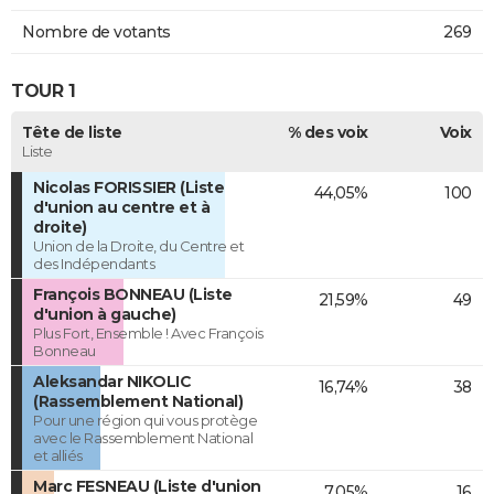
Nombre de votants
269
TOUR 1
Tête de liste
% des voix
Voix
Liste
Nicolas FORISSIER (Liste
44,05%
100
d'union au centre et à
droite)
Union de la Droite, du Centre et
des Indépendants
François BONNEAU (Liste
21,59%
49
d'union à gauche)
Plus Fort, Ensemble ! Avec François
Bonneau
Aleksandar NIKOLIC
16,74%
38
(Rassemblement National)
Pour une région qui vous protège
avec le Rassemblement National
et alliés
Marc FESNEAU (Liste d'union
7,05%
16