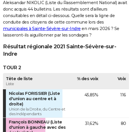
Aleksandar NIKOLIC (Liste du Rassemblement National) avait
donc acquis 44 bulletins. Les résultats sont d'ailleurs
consultables en détail ci-dessous. Quelle sera la ligne de
conduite des citoyens de cette commune lors des
municipales à Sainte-Sévère-sur-Indre
en mars 2026 ? Se
laisseront-ils aiguillonner par les sondages ?
Résultat régionale 2021 Sainte-Sévère-sur-
Indre
TOUR 2
Tête de liste
% des voix
Voix
Liste
Nicolas FORISSIER (Liste
45,85%
116
d'union au centre et à
droite)
Union de la Droite, du Centre et
des Indépendants
François BONNEAU (Liste
31,62%
80
d'union à gauche avec des