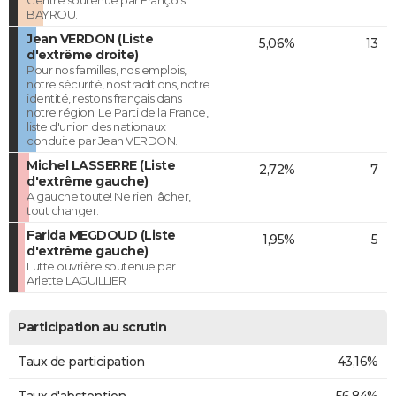
BAYROU.
Jean VERDON (Liste
5,06%
13
d'extrême droite)
Pour nos familles, nos emplois,
notre sécurité, nos traditions, notre
identité, restons français dans
notre région. Le Parti de la France,
liste d'union des nationaux
conduite par Jean VERDON.
Michel LASSERRE (Liste
2,72%
7
d'extrême gauche)
A gauche toute! Ne rien lâcher,
tout changer.
Farida MEGDOUD (Liste
1,95%
5
d'extrême gauche)
Lutte ouvrière soutenue par
Arlette LAGUILLIER
Participation au scrutin
Taux de participation
43,16%
Taux d'abstention
56,84%