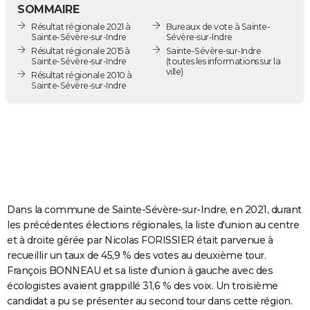
SOMMAIRE
City break
Voyage de noces
Climat
Destinations
Voyage nature
Forum
+
PHOTO
Résultat régionale 2021 à
Bureaux de vote à Sainte-
Sainte-Sévère-sur-Indre
Sévère-sur-Indre
GUIDES D'ACHAT
Résultat régionale 2015 à
Sainte-Sévère-sur-Indre
Sainte-Sévère-sur-Indre
(toutes les informations sur la
ville)
BONS PLANS
Résultat régionale 2010 à
Sainte-Sévère-sur-Indre
CARTE DE VOEUX
Carte Bonne année
Carte Pâques
Carte de Noël
Carte Saint-Valentin
Carte d'anniversaire
DICTIONNAIRE
Biographies
Expressions
Dictionnaire
Citations
Proverbes
PROGRAMME TV
COPAINS D'AVANT
Dans la commune de Sainte-Sévère-sur-Indre, en 2021, durant
Se connecter
Collèges
Universités
Service militaire
S'inscrire
Lycées
Primaires
Entreprises
Avis de recherche
AVIS DE DÉCÈS
les précédentes élections régionales, la liste d'union au centre
et à droite gérée par Nicolas FORISSIER était parvenue à
FORUM
recueillir un taux de 45,9 % des votes au deuxième tour.
Lifestyle
Sport
Television
Cinema
Bricolage
Culture
Auto
Voyage
François BONNEAU et sa liste d'union à gauche avec des
écologistes avaient grappillé 31,6 % des voix. Un troisième
candidat a pu se présenter au second tour dans cette région.