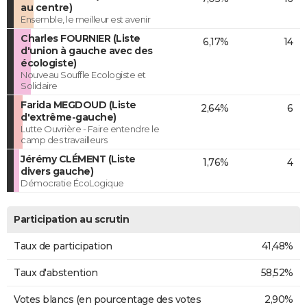
au centre)
Ensemble, le meilleur est avenir
Charles FOURNIER (Liste
6,17%
14
d'union à gauche avec des
écologiste)
Nouveau Souffle Ecologiste et
Solidaire
Farida MEGDOUD (Liste
2,64%
6
d'extrême-gauche)
Lutte Ouvrière - Faire entendre le
camp des travailleurs
Jérémy CLÉMENT (Liste
1,76%
4
divers gauche)
Démocratie ÉcoLogique
Participation au scrutin
Taux de participation
41,48%
Taux d'abstention
58,52%
Votes blancs (en pourcentage des votes
2,90%