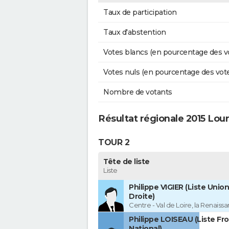
Taux de participation
Taux d'abstention
Votes blancs (en pourcentage des v
Votes nuls (en pourcentage des vot
Nombre de votants
Résultat régionale 2015 Lou
TOUR 2
Tête de liste
Liste
Philippe VIGIER (Liste Union
Droite)
Centre - Val de Loire, la Renaissa
Philippe LOISEAU (Liste Fr
National)