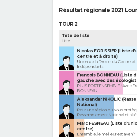
Résultat régionale 2021 Lou
TOUR 2
Tête de liste
Liste
Nicolas FORISSIER (Liste d'
centre et à droite)
Union de la Droite, du Centre et
Indépendants
François BONNEAU (Liste d
gauche avec des écologist
PLUS FORT ENSEMBLE ! Avec Fr
BONNEAU
Aleksandar NIKOLIC (Rass
National)
Pour une région qui vous protèg
Rassemblement National et allié
Marc FESNEAU (Liste d'uni
centre)
Ensemble, le meilleur est avenir