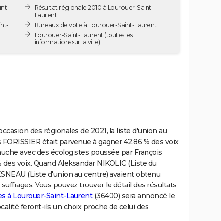
int-
Résultat régionale 2010 à Lourouer-Saint-
Laurent
int-
Bureaux de vote à Lourouer-Saint-Laurent
Lourouer-Saint-Laurent
(toutes les
informations sur la ville)
occasion des régionales de 2021, la liste d'union au
as FORISSIER était parvenue à gagner 42,86 % des voix
gauche avec des écologistes poussée par François
des voix. Quand Aleksandar NIKOLIC (Liste du
NEAU (Liste d'union au centre) avaient obtenu
suffrages. Vous pouvez trouver le détail des résultats
es à Lourouer-Saint-Laurent
(36400) sera annoncé le
calité feront-ils un choix proche de celui des