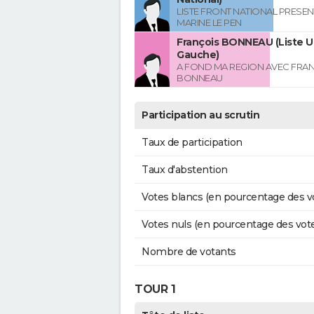
LISTE FRONT NATIONAL PRESEN
MARINE LE PEN
François BONNEAU (Liste U
Gauche)
A FOND MA REGION AVEC FRA
BONNEAU
Participation au scrutin
Taux de participation
Taux d'abstention
Votes blancs (en pourcentage des v
Votes nuls (en pourcentage des vot
Nombre de votants
TOUR 1