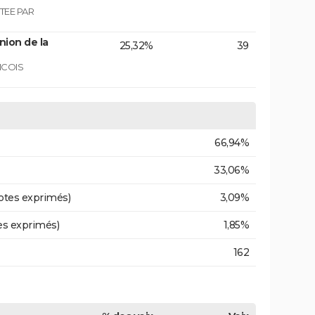
TEE PAR
nion de la
25,32%
39
NCOIS
66,94%
33,06%
otes exprimés)
3,09%
es exprimés)
1,85%
162