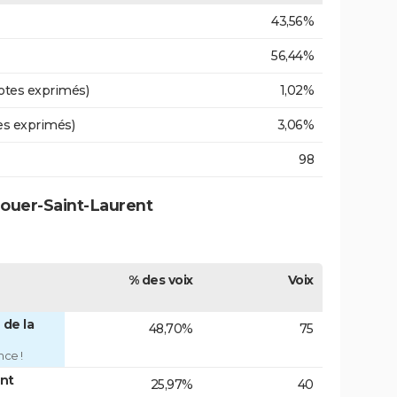
43,56%
56,44%
otes exprimés)
1,02%
es exprimés)
3,06%
98
rouer-Saint-Laurent
% des voix
Voix
 de la
48,70%
75
nce !
ont
25,97%
40