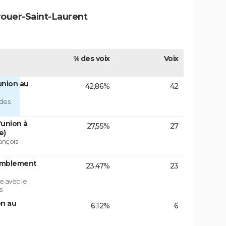
rouer-Saint-Laurent
% des voix
Voix
union au
42,86%
42
 des
'union à
27,55%
27
e)
ançois
emblement
23,47%
23
e avec le
s
on au
6,12%
6