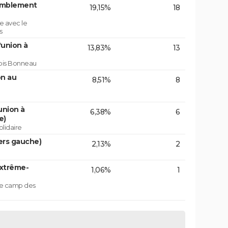
emblement
19,15%
18
e avec le
s
'union à
13,83%
13
çois Bonneau
on au
8,51%
8
union à
6,38%
6
e)
lidaire
ers gauche)
2,13%
2
extrême-
1,06%
1
 le camp des