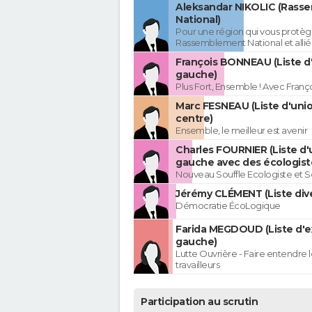
Aleksandar NIKOLIC (Rass
National)
Pour une région qui vous protèg
Rassemblement National et allié
François BONNEAU (Liste d
gauche)
Plus Fort, Ensemble ! Avec Fran
Marc FESNEAU (Liste d'uni
centre)
Ensemble, le meilleur est avenir
Charles FOURNIER (Liste d'
gauche avec des écologist
Nouveau Souffle Ecologiste et So
Jérémy CLÉMENT (Liste div
Démocratie ÉcoLogique
Farida MEGDOUD (Liste d'
gauche)
Lutte Ouvrière - Faire entendre
travailleurs
Participation au scrutin