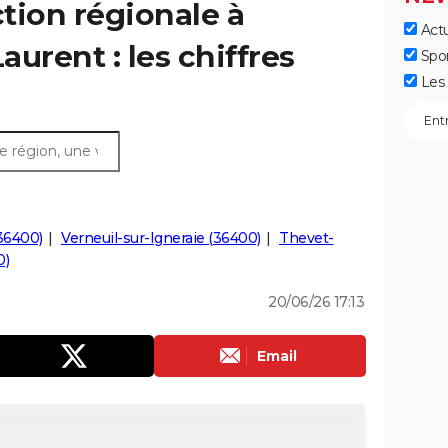
ction régionale à
Actu
urent : les chiffres
Spo
Les 
36400)
Verneuil-sur-Igneraie (36400)
Thevet-
0)
20/06/26 17:13
Email