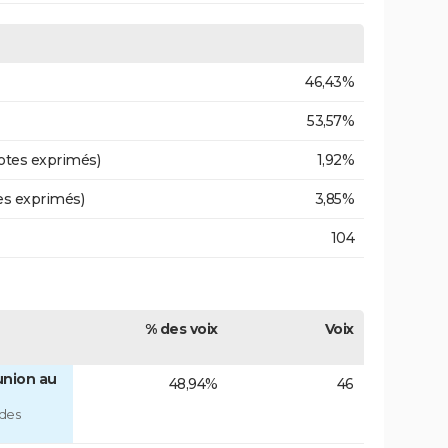
46,43%
53,57%
otes exprimés)
1,92%
es exprimés)
3,85%
104
% des voix
Voix
union au
48,94%
46
 des