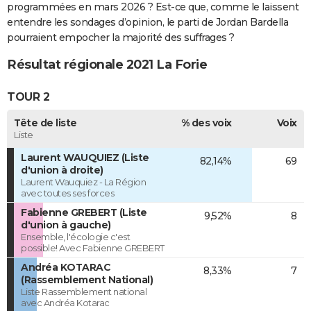
programmées en mars 2026 ? Est-ce que, comme le laissent
entendre les sondages d’opinion, le parti de Jordan Bardella
pourraient empocher la majorité des suffrages ?
Résultat régionale 2021 La Forie
TOUR 2
Tête de liste
% des voix
Voix
Liste
Laurent WAUQUIEZ (Liste
82,14%
69
d'union à droite)
Laurent Wauquiez - La Région
avec toutes ses forces
Fabienne GREBERT (Liste
9,52%
8
d'union à gauche)
Ensemble, l'écologie c'est
possible! Avec Fabienne GREBERT
Andréa KOTARAC
8,33%
7
(Rassemblement National)
Liste Rassemblement national
avec Andréa Kotarac