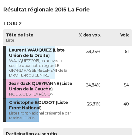
Résultat régionale 2015 La Forie
TOUR 2
Tête de liste
% des voix
Voix
Liste
Laurent WAUQUIEZ (Liste
39,35%
61
Union de la Droite)
WAUQUIEZ 2015, un nouveau
souffle pour notre région LE
GRAND RASSEMBLEMENT de la
DROITE et du CENTRE
Jean-Jack QUEYRANNE (Liste
34,84%
54
Union de la Gauche)
NOUS, C'EST LA RÉGION
Christophe BOUDOT (Liste
25,81%
40
Front National)
Liste Front National présentée par
Marine LE PEN
Participation au scrutin