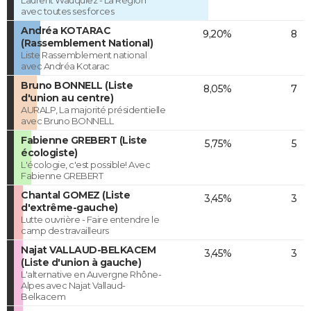
Laurent Wauquiez - La Région
avec toutes ses forces
Andréa KOTARAC
9,20%
8
(Rassemblement National)
Liste Rassemblement national
avec Andréa Kotarac
Bruno BONNELL (Liste
8,05%
7
d'union au centre)
AURALP, La majorité présidentielle
avec Bruno BONNELL
Fabienne GREBERT (Liste
5,75%
5
écologiste)
L'écologie, c'est possible! Avec
Fabienne GREBERT
Chantal GOMEZ (Liste
3,45%
3
d'extrême-gauche)
Lutte ouvrière - Faire entendre le
camp des travailleurs
Najat VALLAUD-BELKACEM
3,45%
3
(Liste d'union à gauche)
L'alternative en Auvergne Rhône-
Alpes avec Najat Vallaud-
Belkacem