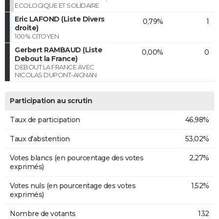
ECOLOGIQUE ET SOLIDAIRE
Eric LAFOND (Liste Divers
0,79%
1
droite)
100% CITOYEN
Gerbert RAMBAUD (Liste
0,00%
0
Debout la France)
DEBOUT LA FRANCE AVEC
NICOLAS DUPONT-AIGNAN
Participation au scrutin
Taux de participation
46,98%
Taux d'abstention
53,02%
Votes blancs (en pourcentage des votes
2,27%
exprimés)
Votes nuls (en pourcentage des votes
1,52%
exprimés)
Nombre de votants
132