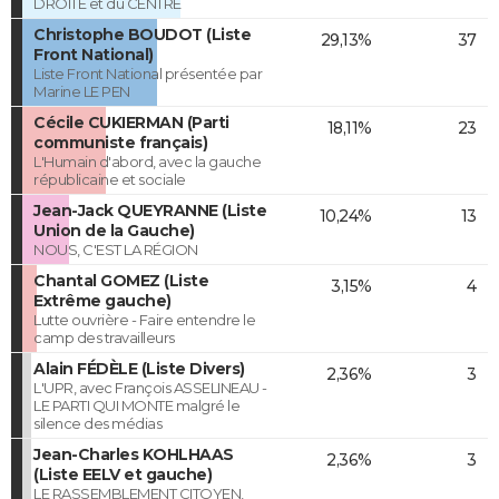
DROITE et du CENTRE
Christophe BOUDOT (Liste
29,13%
37
Front National)
Liste Front National présentée par
Marine LE PEN
Cécile CUKIERMAN (Parti
18,11%
23
communiste français)
L'Humain d'abord, avec la gauche
républicaine et sociale
Jean-Jack QUEYRANNE (Liste
10,24%
13
Union de la Gauche)
NOUS, C'EST LA RÉGION
Chantal GOMEZ (Liste
3,15%
4
Extrême gauche)
Lutte ouvrière - Faire entendre le
camp des travailleurs
Alain FÉDÈLE (Liste Divers)
2,36%
3
L'UPR, avec François ASSELINEAU -
LE PARTI QUI MONTE malgré le
silence des médias
Jean-Charles KOHLHAAS
2,36%
3
(Liste EELV et gauche)
LE RASSEMBLEMENT CITOYEN,