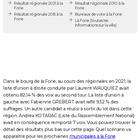
Résultat régionale 2021 à la
Résultat régionale 2010 à la
City break
Voyage de noces
Climat
Destinations
Voyage nature
Forum
+
PHOTO
Forie
Forie
Résultat régionale 2015 à la
Bureaux de vote à la Forie
Forie
GUIDES D'ACHAT
La Forie
(toutes les
informations sur la ville)
BONS PLANS
CARTE DE VOEUX
Carte Bonne année
Carte Pâques
Carte de Noël
Carte Saint-Valentin
Carte d'anniversaire
DICTIONNAIRE
Biographies
Expressions
Dictionnaire
Citations
Proverbes
PROGRAMME TV
Dans le bourg de la Forie, au cours des régionales en 2021, la
COPAINS D'AVANT
liste d'union à droite conduite par Laurent WAUQUIEZ avait
obtenu 82,14 % des voix au second tour. La liste d'union à
Se connecter
Collèges
Universités
Service militaire
S'inscrire
Lycées
Primaires
Entreprises
Avis de recherche
AVIS DE DÉCÈS
gauche avec Fabienne GREBERT avait raflé 9,52 % des
suffrages. Un autre candidat a réussi à sortir du lot dans cette
FORUM
région. Andréa KOTARAC (Liste du Rassemblement National)
Lifestyle
Sport
Television
Cinema
Bricolage
Culture
Auto
Voyage
avait en conséquence remporté 7 voix. Vous pouvez trouver le
détail des résultats plus bas sur cette page. Quel scénario va
apparaître pour les prochaines
municipales à la Forie