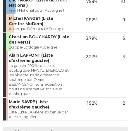
7,58%
10
National)
Front National pour l'Auvergne !
Michel FANGET (Liste
6,82%
9
Centre-MoDem)
Auvergne Démocrate Ecologie
Christian BOUCHARDY (Liste
3,79%
5
des Verts)
Europe-Ecologie Auvergne
Alain LAFFONT (Liste
2,27%
3
d'extrême gauche)
La gauche 100% sociale et
écologique, NPA, ALTEREKOLO et
les objecteurs de croissance
soutenue par Olivier
BESANCENOT et la fédération
pour une alternative sociale et
écologique
Marie SAVRE (Liste
1,52%
2
d'extrême gauche)
Liste Lutte Ouvrière soutenue par
Arlette Laguiller