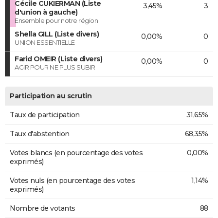
Cécile CUKIERMAN (Liste
3,45%
3
d'union à gauche)
Ensemble pour notre région
Shella GILL (Liste divers)
0,00%
0
UNION ESSENTIELLE
Farid OMEIR (Liste divers)
0,00%
0
AGIR POUR NE PLUS SUBIR
Participation au scrutin
Taux de participation
31,65%
Taux d'abstention
68,35%
Votes blancs (en pourcentage des votes
0,00%
exprimés)
Votes nuls (en pourcentage des votes
1,14%
exprimés)
Nombre de votants
88