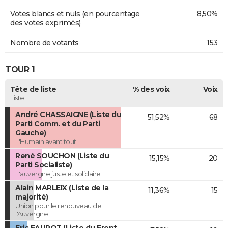
Votes blancs et nuls (en pourcentage
8,50%
des votes exprimés)
Nombre de votants
153
TOUR 1
Tête de liste
% des voix
Voix
Liste
André CHASSAIGNE (Liste du
51,52%
68
Parti Comm. et du Parti
Gauche)
L'Humain avant tout
René SOUCHON (Liste du
15,15%
20
Parti Socialiste)
L'auvergne juste et solidaire
Alain MARLEIX (Liste de la
11,36%
15
majorité)
Union pour le renouveau de
l'Auvergne
Eric FAUROT (Liste du Front