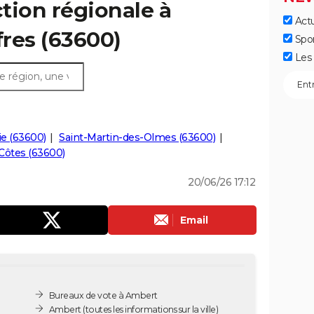
ction régionale à
Actu
fres (63600)
Spo
Les 
ie (63600)
Saint-Martin-des-Olmes (63600)
-Côtes (63600)
20/06/26 17:12
Email
Bureaux de vote à Ambert
Ambert
(toutes les informations sur la ville)