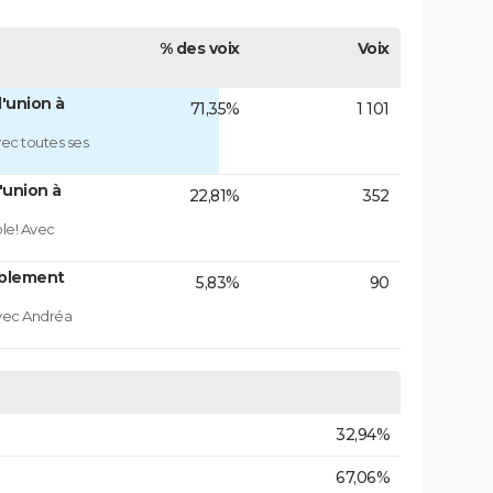
% des voix
Voix
'union à
71,35%
1 101
ec toutes ses
'union à
22,81%
352
ble! Avec
blement
5,83%
90
vec Andréa
32,94%
67,06%