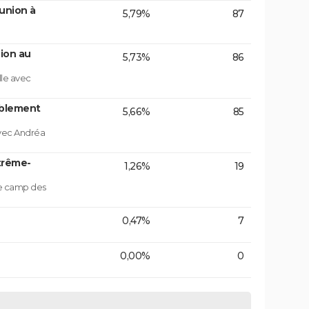
union à
5,79%
87
ion au
5,73%
86
lle avec
blement
5,66%
85
vec Andréa
trême-
1,26%
19
le camp des
0,47%
7
0,00%
0