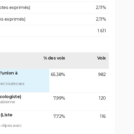
otes exprimés)
2,11%
es exprimés)
2,11%
1 611
% des voix
Voix
'union à
65,38%
982
ec toutes ses
cologiste)
7,99%
120
 Fabienne
(Liste
7,72%
116
e-Alpes avec