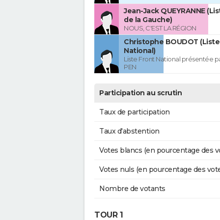
Jean-Jack QUEYRANNE (Lis
de la Gauche)
NOUS, C'EST LA RÉGION
Christophe BOUDOT (Liste
National)
Liste Front National présentée p
PEN
Participation au scrutin
Taux de participation
Taux d'abstention
Votes blancs (en pourcentage des v
Votes nuls (en pourcentage des vot
Nombre de votants
TOUR 1