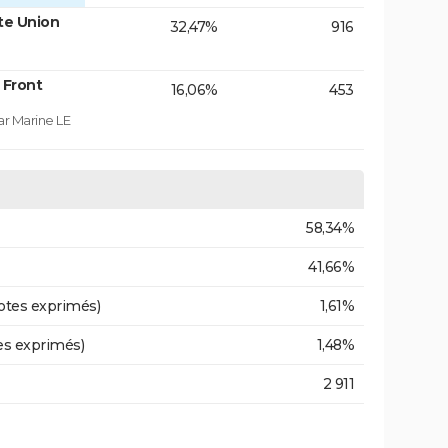
te Union
32,47%
916
 Front
16,06%
453
ar Marine LE
58,34%
41,66%
otes exprimés)
1,61%
es exprimés)
1,48%
2 911