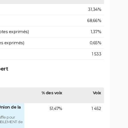
31,34%
68,66%
otes exprimés)
1,37%
es exprimés)
0,65%
1 533
ert
% des voix
Voix
nion de la
51,47%
1 452
fle pour
MBLEMENT de