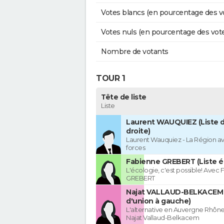
Votes blancs (en pourcentage des v
Votes nuls (en pourcentage des vot
Nombre de votants
TOUR 1
Tête de liste
Liste
Laurent WAUQUIEZ (Liste d
droite)
Laurent Wauquiez - La Région av
forces
Fabienne GREBERT (Liste é
L'écologie, c'est possible! Avec
GREBERT
Najat VALLAUD-BELKACEM 
d'union à gauche)
L'alternative en Auvergne Rhôn
Najat Vallaud-Belkacem