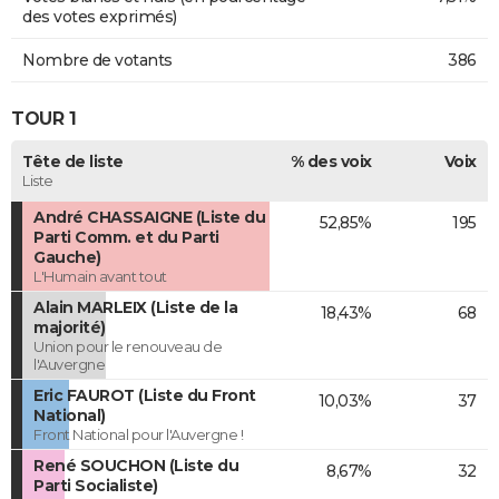
des votes exprimés)
Nombre de votants
386
TOUR 1
Tête de liste
% des voix
Voix
Liste
André CHASSAIGNE (Liste du
52,85%
195
Parti Comm. et du Parti
Gauche)
L'Humain avant tout
Alain MARLEIX (Liste de la
18,43%
68
majorité)
Union pour le renouveau de
l'Auvergne
Eric FAUROT (Liste du Front
10,03%
37
National)
Front National pour l'Auvergne !
René SOUCHON (Liste du
8,67%
32
Parti Socialiste)