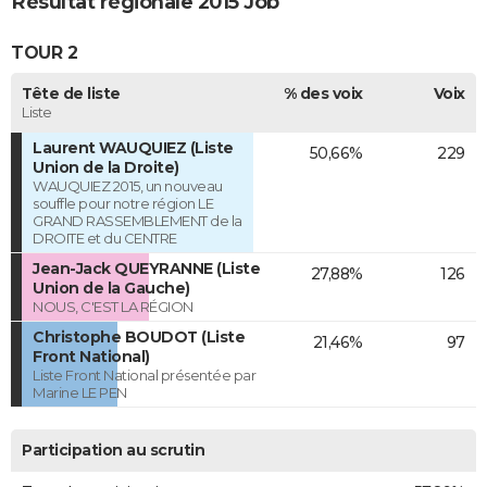
Résultat régionale 2015 Job
TOUR 2
Tête de liste
% des voix
Voix
Liste
Laurent WAUQUIEZ (Liste
50,66%
229
Union de la Droite)
WAUQUIEZ 2015, un nouveau
souffle pour notre région LE
GRAND RASSEMBLEMENT de la
DROITE et du CENTRE
Jean-Jack QUEYRANNE (Liste
27,88%
126
Union de la Gauche)
NOUS, C'EST LA RÉGION
Christophe BOUDOT (Liste
21,46%
97
Front National)
Liste Front National présentée par
Marine LE PEN
Participation au scrutin