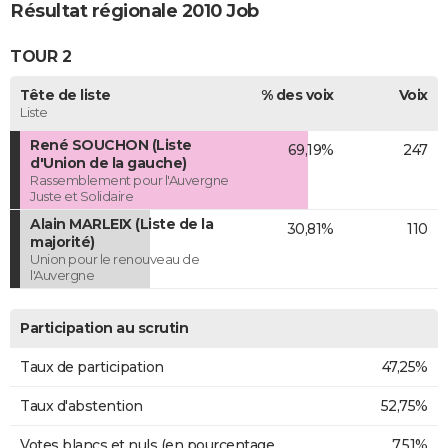
Résultat régionale 2010 Job
TOUR 2
Tête de liste
% des voix
Voix
Liste
René SOUCHON (Liste
69,19%
247
d'Union de la gauche)
Rassemblement pour l'Auvergne
Juste et Solidaire
Alain MARLEIX (Liste de la
30,81%
110
majorité)
Union pour le renouveau de
l'Auvergne
Participation au scrutin
Taux de participation
47,25%
Taux d'abstention
52,75%
Votes blancs et nuls (en pourcentage
7,51%