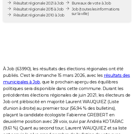
Résultat régionale 2021 à Job
Bureaux de vote à Job
City break
Voyage de noces
Climat
Destinations
Voyage nature
Forum
+
PHOTO
Résultat régionale 2015 à Job
Job
(toutes les informations
sur la ville)
Résultat régionale 2010 à Job
GUIDES D'ACHAT
BONS PLANS
CARTE DE VOEUX
Carte Bonne année
Carte Pâques
Carte de Noël
Carte Saint-Valentin
Carte d'anniversaire
DICTIONNAIRE
Biographies
Expressions
Dictionnaire
Citations
Proverbes
PROGRAMME TV
À Job (63990), les résultats des élections régionales ont été
publiés. C'est le dimanche 15 mars 2026, avec les
résultats des
COPAINS D'AVANT
municipales à Job
, que le prochain aperçu des équilibres
politiques sera disponible dans cette commune. Durant les
Se connecter
Collèges
Universités
Service militaire
S'inscrire
Lycées
Primaires
Entreprises
Avis de recherche
AVIS DE DÉCÈS
précédentes élections régionales de juin 2021, les électeurs de
Job ont plébiscité en majorité Laurent WAUQUIEZ (Liste
FORUM
d'union à droite) au premier tour (56,94 % des bulletins),
plaçant la candidate écologiste Fabienne GREBERT en
Lifestyle
Sport
Television
Cinema
Bricolage
Culture
Auto
Voyage
deuxième position avec 28 voix, suivi par Andréa KOTARAC
(9,61 %). Quant au second tour, Laurent WAUQUIEZ et sa liste