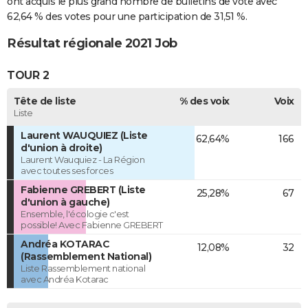
ont acquis le plus grand nombre de bulletins de vote avec
62,64 % des votes pour une participation de 31,51 %.
Résultat régionale 2021 Job
TOUR 2
Tête de liste
% des voix
Voix
Liste
Laurent WAUQUIEZ (Liste
62,64%
166
d'union à droite)
Laurent Wauquiez - La Région
avec toutes ses forces
Fabienne GREBERT (Liste
25,28%
67
d'union à gauche)
Ensemble, l'écologie c'est
possible! Avec Fabienne GREBERT
Andréa KOTARAC
12,08%
32
(Rassemblement National)
Liste Rassemblement national
avec Andréa Kotarac