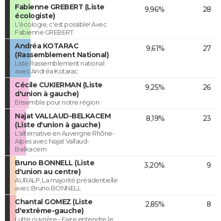
Fabienne GREBERT (Liste
9,96%
28
écologiste)
L'écologie, c'est possible! Avec
Fabienne GREBERT
Andréa KOTARAC
9,61%
27
(Rassemblement National)
Liste Rassemblement national
avec Andréa Kotarac
Cécile CUKIERMAN (Liste
9,25%
26
d'union à gauche)
Ensemble pour notre région
Najat VALLAUD-BELKACEM
8,19%
23
(Liste d'union à gauche)
L'alternative en Auvergne Rhône-
Alpes avec Najat Vallaud-
Belkacem
Bruno BONNELL (Liste
3,20%
9
d'union au centre)
AURALP, La majorité présidentielle
avec Bruno BONNELL
Chantal GOMEZ (Liste
2,85%
8
d'extrême-gauche)
Lutte ouvrière - Faire entendre le