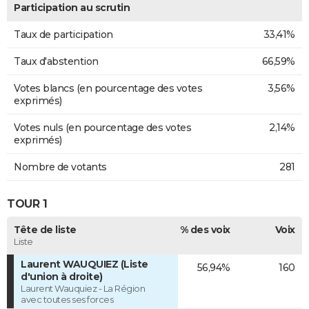
Participation au scrutin
Taux de participation
33,41%
Taux d'abstention
66,59%
Votes blancs (en pourcentage des votes
3,56%
exprimés)
Votes nuls (en pourcentage des votes
2,14%
exprimés)
Nombre de votants
281
TOUR 1
Tête de liste
% des voix
Voix
Liste
Laurent WAUQUIEZ (Liste
56,94%
160
d'union à droite)
Laurent Wauquiez - La Région
avec toutes ses forces