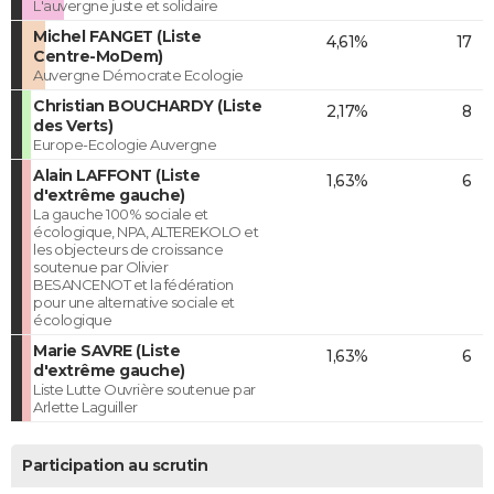
L'auvergne juste et solidaire
Michel FANGET (Liste
4,61%
17
Centre-MoDem)
Auvergne Démocrate Ecologie
Christian BOUCHARDY (Liste
2,17%
8
des Verts)
Europe-Ecologie Auvergne
Alain LAFFONT (Liste
1,63%
6
d'extrême gauche)
La gauche 100% sociale et
écologique, NPA, ALTEREKOLO et
les objecteurs de croissance
soutenue par Olivier
BESANCENOT et la fédération
pour une alternative sociale et
écologique
Marie SAVRE (Liste
1,63%
6
d'extrême gauche)
Liste Lutte Ouvrière soutenue par
Arlette Laguiller
Participation au scrutin