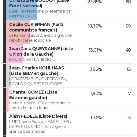
Christophe BOUDOT (Liste
23,85%
88
Front National)
Liste Front National présentée par
Marine LE PEN
Cécile CUKIERMAN (Parti
18,70%
69
communiste français)
L'Humain d'abord, avec la gauche
républicaine et sociale
Jean-Jack QUEYRANNE (Liste
13,01%
48
Union de la Gauche)
NOUS, C'EST LA RÉGION
Jean-Charles KOHLHAAS
3,52%
13
(Liste EELV et gauche)
LE RASSEMBLEMENT CITOYEN,
ECOLOGIQUE ET SOLIDAIRE
Chantal GOMEZ (Liste
1,90%
7
Extrême gauche)
Lutte ouvrière - Faire entendre le
camp des travailleurs
Alain FÉDÈLE (Liste Divers)
1,36%
5
L'UPR, avec François ASSELINEAU -
LE PARTI QUI MONTE malgré le
silence des médias