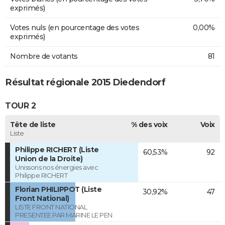
exprimés)
Votes nuls (en pourcentage des votes
0,00%
exprimés)
Nombre de votants
81
Résultat régionale 2015 Diedendorf
TOUR 2
Tête de liste
% des voix
Voix
Liste
Philippe RICHERT (Liste
60,53%
92
Union de la Droite)
Unissons nos énergies avec
Philippe RICHERT
Florian PHILIPPOT (Liste
30,92%
47
Front National)
LISTE FRONT NATIONAL
PRESENTEE PAR MARINE LE PEN