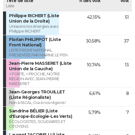
Tête de liste
% des voix
Voix
Liste
Philippe RICHERT (Liste
42,15%
51
Union de la Droite)
Unissons nos énergies avec
Philippe RICHERT
Florian PHILIPPOT (Liste
30,58%
37
Front National)
LISTE FRONT NATIONAL
PRESENTEE PAR MARINE LE PEN
Jean-Pierre MASSERET (Liste
10,74%
13
Union de la Gauche)
+ FORTE, + PROCHE, NOTRE
REGION AVEC JEAN-PIERRE
MASSERET
Jean-Georges TROUILLET
6,61%
8
(Liste Régionaliste)
Non à l'ACAL, Oui à nos régions !
Sandrine BÉLIER (Liste
5,79%
7
d'Europe-Ecologie-Les Verts)
ÉCOLOGISTES, SOLIDAIRES ET
CITOYENS
Laurent JACOBELLI (Liste