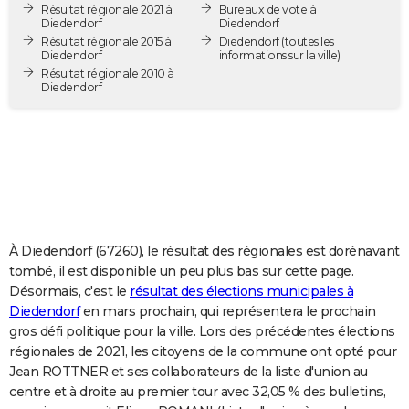
Résultat régionale 2021 à
Bureaux de vote à
City break
Voyage de noces
Climat
Destinations
Voyage nature
Forum
+
PHOTO
Diedendorf
Diedendorf
Résultat régionale 2015 à
Diedendorf
(toutes les
Diedendorf
informations sur la ville)
GUIDES D'ACHAT
Résultat régionale 2010 à
Diedendorf
BONS PLANS
CARTE DE VOEUX
Carte Bonne année
Carte Pâques
Carte de Noël
Carte Saint-Valentin
Carte d'anniversaire
DICTIONNAIRE
Biographies
Expressions
Dictionnaire
Citations
Proverbes
PROGRAMME TV
COPAINS D'AVANT
À Diedendorf (67260), le résultat des régionales est dorénavant
tombé, il est disponible un peu plus bas sur cette page.
Se connecter
Collèges
Universités
Service militaire
S'inscrire
Lycées
Primaires
Entreprises
Avis de recherche
AVIS DE DÉCÈS
Désormais, c'est le
résultat des élections municipales à
Diedendorf
en mars prochain, qui représentera le prochain
FORUM
gros défi politique pour la ville. Lors des précédentes élections
régionales de 2021, les citoyens de la commune ont opté pour
Lifestyle
Sport
Television
Cinema
Bricolage
Culture
Auto
Voyage
Jean ROTTNER et ses collaborateurs de la liste d'union au
centre et à droite au premier tour avec 32,05 % des bulletins,