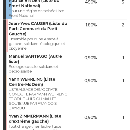
Patrick BINDER (Liste du
4,50%
5
Front National)
Pour une région enracinée Liste
Front National
Jean-Yves CAUSER (Liste du
1,80%
2
Parti Comm. et du Parti
Gauche)
Ensemble pour une Alsace à
gauche, solidaire, écologique et
citoyenne
Manuel SANTIAGO (Autre
0,90%
1
liste)
Ecologie sociale, solidaire et
décroissante
Yann WEHRLING (Liste
0,90%
1
Centre-MoDem)
LISTE ALSACE DEMOCRATE
CONDUITE PAR YANN WEHRLING
ET ODILE UHLRICH MALLET
SOUTENUE PAR FRANCOIS
BAYROU
Yvan ZIMMERMANN (Liste
0,90%
1
d'extrême gauche)
Tout changer, rien lâcher! Liste