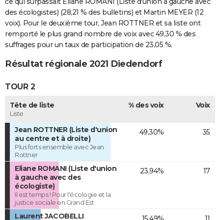
ce qui surpassait Eliane ROMANI (Liste d'union à gauche avec
des écologistes) (28,21 % des bulletins) et Martin MEYER (12
voix). Pour le deuxième tour, Jean ROTTNER et sa liste ont
remporté le plus grand nombre de voix avec 49,30 % des
suffrages pour un taux de participation de 23,05 %.
Résultat régionale 2021 Diedendorf
TOUR 2
Tête de liste
% des voix
Voix
Liste
Jean ROTTNER (Liste d'union
49,30%
35
au centre et à droite)
Plus forts ensemble avec Jean
Rottner
Eliane ROMANI (Liste d'union
23,94%
17
à gauche avec des
écologiste)
Il est temps ! Pour l'écologie et la
justice sociale en Grand Est
Laurent JACOBELLI
15,49%
11