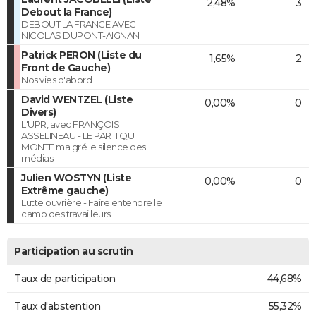
2,48%
3
Debout la France)
DEBOUT LA FRANCE AVEC
NICOLAS DUPONT-AIGNAN
Patrick PERON (Liste du
1,65%
2
Front de Gauche)
Nos vies d'abord !
David WENTZEL (Liste
0,00%
0
Divers)
L'UPR, avec FRANÇOIS
ASSELINEAU - LE PARTI QUI
MONTE malgré le silence des
médias
Julien WOSTYN (Liste
0,00%
0
Extrême gauche)
Lutte ouvrière - Faire entendre le
camp des travailleurs
Participation au scrutin
Taux de participation
44,68%
Taux d'abstention
55,32%