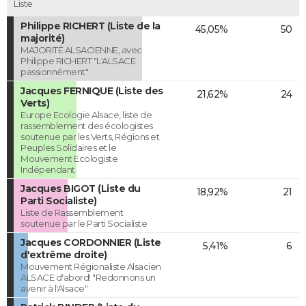
Liste
Philippe RICHERT (Liste de la
45,05%
50
majorité)
MAJORITÉ ALSACIENNE, avec
Philippe RICHERT "L'ALSACE
passionnément"
Jacques FERNIQUE (Liste des
21,62%
24
Verts)
Europe Ecologie Alsace, liste de
rassemblement des écologistes
soutenue par les Verts, Régions et
Peuples Solidaires et le
Mouvement Ecologiste
Indépendant
Jacques BIGOT (Liste du
18,92%
21
Parti Socialiste)
Liste de Rassemblement
soutenue par le Parti Socialiste
Jacques CORDONNIER (Liste
5,41%
6
d'extrême droite)
Mouvement Régionaliste Alsacien
ALSACE d'abord! "Redonnons un
avenir à l'Alsace"