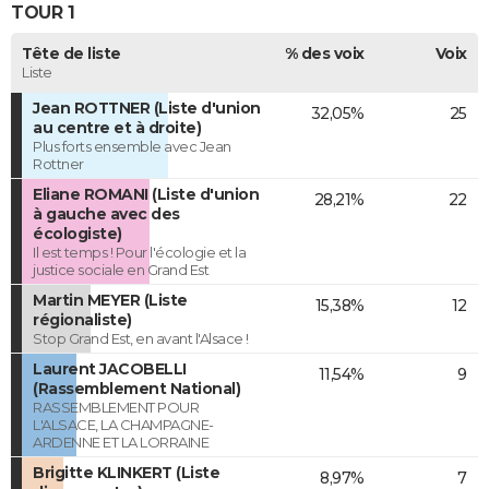
TOUR 1
Tête de liste
% des voix
Voix
Liste
Jean ROTTNER (Liste d'union
32,05%
25
au centre et à droite)
Plus forts ensemble avec Jean
Rottner
Eliane ROMANI (Liste d'union
28,21%
22
à gauche avec des
écologiste)
Il est temps ! Pour l'écologie et la
justice sociale en Grand Est
Martin MEYER (Liste
15,38%
12
régionaliste)
Stop Grand Est, en avant l'Alsace !
Laurent JACOBELLI
11,54%
9
(Rassemblement National)
RASSEMBLEMENT POUR
L'ALSACE, LA CHAMPAGNE-
ARDENNE ET LA LORRAINE
Brigitte KLINKERT (Liste
8,97%
7