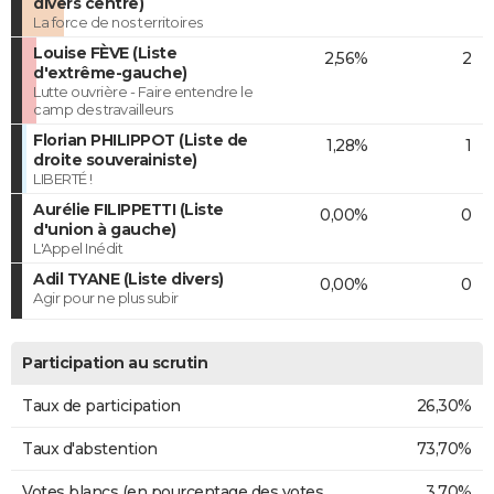
divers centre)
La force de nos territoires
Louise FÈVE (Liste
2,56%
2
d'extrême-gauche)
Lutte ouvrière - Faire entendre le
camp des travailleurs
Florian PHILIPPOT (Liste de
1,28%
1
droite souverainiste)
LIBERTÉ !
Aurélie FILIPPETTI (Liste
0,00%
0
d'union à gauche)
L'Appel Inédit
Adil TYANE (Liste divers)
0,00%
0
Agir pour ne plus subir
Participation au scrutin
Taux de participation
26,30%
Taux d'abstention
73,70%
Votes blancs (en pourcentage des votes
3,70%