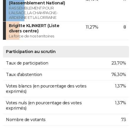
(Rassemblement National)
RASSEMBLEMENT POUR
L'ALSACE, LA CHAMPAGNE-
ARDENNE ET LA LORRAINE
Brigitte KLINKERT (Liste
11,27%
8
divers centre)
La force de nos territoires
Participation au scrutin
Taux de participation
23,70%
Taux d'abstention
76,30%
Votes blancs (en pourcentage des votes
1,37%
exprimés)
Votes nuls (en pourcentage des votes
1,37%
exprimés)
Nombre de votants
73