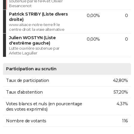
soutenue par le NPA et Olivier
Besancenot
Patrick STRIBY (Liste divers
0,00%
0
droite)
www.alsace-notre-terre.fr le
centre droit: la vraie alternative
Julien WOSTYN (Liste
0,00%
0
d'extrême gauche)
Lutte ouvrière soutenue par
Arlette Laguiller
Participation au scrutin
Taux de participation
42,80%
Taux d'abstention
57,20%
Votes blancs et nuls (en pourcentage
4,31%
des votes exprimés)
Nombre de votants
116