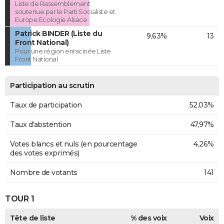
Liste de Rassemblement
soutenue par le Parti Socialiste et
Europe Ecologie Alsace
Patrick BINDER (Liste du
9,63%
13
Front National)
Pour une région enracinée Liste
Front National
Participation au scrutin
Taux de participation
52,03%
Taux d'abstention
47,97%
Votes blancs et nuls (en pourcentage
4,26%
des votes exprimés)
Nombre de votants
141
TOUR 1
Tête de liste
% des voix
Voix