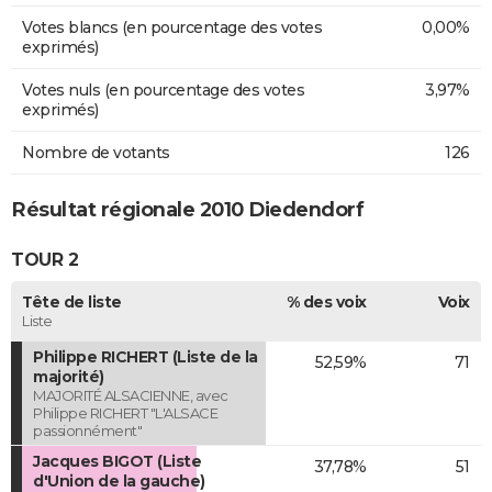
Votes blancs (en pourcentage des votes
0,00%
exprimés)
Votes nuls (en pourcentage des votes
3,97%
exprimés)
Nombre de votants
126
Résultat régionale 2010 Diedendorf
TOUR 2
Tête de liste
% des voix
Voix
Liste
Philippe RICHERT (Liste de la
52,59%
71
majorité)
MAJORITÉ ALSACIENNE, avec
Philippe RICHERT "L'ALSACE
passionnément"
Jacques BIGOT (Liste
37,78%
51
d'Union de la gauche)