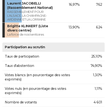
Laurent JACOBELLI
16,97%
762
(Rassemblement National)
RASSEMBLEMENT POUR
L'ALSACE, LA CHAMPAGNE-
ARDENNE ET LA LORRAINE
Brigitte KLINKERT (Liste
13,90%
624
divers centre)
La force de nos territoires
Participation au scrutin
Taux de participation
25,10%
Taux d'abstention
74,90%
Votes blancs (en pourcentage des votes
1,30%
exprimés)
Votes nuls (en pourcentage des votes
1,11%
exprimés)
Nombre de votants
4 601