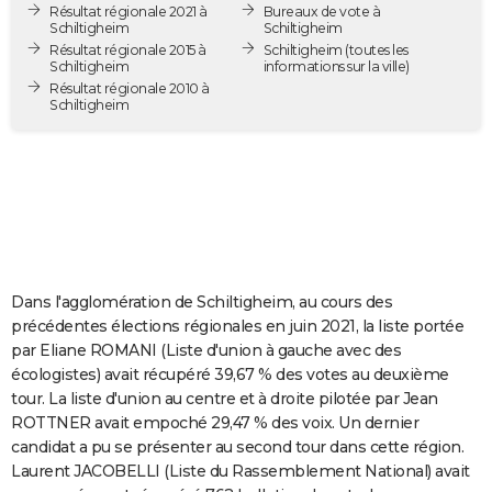
Résultat régionale 2021 à
Bureaux de vote à
City break
Voyage de noces
Climat
Destinations
Voyage nature
Forum
+
PHOTO
Schiltigheim
Schiltigheim
Résultat régionale 2015 à
Schiltigheim
(toutes les
Schiltigheim
informations sur la ville)
GUIDES D'ACHAT
Résultat régionale 2010 à
Schiltigheim
BONS PLANS
CARTE DE VOEUX
Carte Bonne année
Carte Pâques
Carte de Noël
Carte Saint-Valentin
Carte d'anniversaire
DICTIONNAIRE
Biographies
Expressions
Dictionnaire
Citations
Proverbes
PROGRAMME TV
COPAINS D'AVANT
Dans l'agglomération de Schiltigheim, au cours des
précédentes élections régionales en juin 2021, la liste portée
Se connecter
Collèges
Universités
Service militaire
S'inscrire
Lycées
Primaires
Entreprises
Avis de recherche
AVIS DE DÉCÈS
par Eliane ROMANI (Liste d'union à gauche avec des
écologistes) avait récupéré 39,67 % des votes au deuxième
FORUM
tour. La liste d'union au centre et à droite pilotée par Jean
ROTTNER avait empoché 29,47 % des voix. Un dernier
Lifestyle
Sport
Television
Cinema
Bricolage
Culture
Auto
Voyage
candidat a pu se présenter au second tour dans cette région.
Laurent JACOBELLI (Liste du Rassemblement National) avait