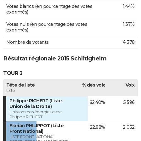
Votes blancs (en pourcentage des votes
1,44%
exprimés)
Votes nuls (en pourcentage des votes
1,37%
exprimés)
Nombre de votants
4 378
Résultat régionale 2015 Schiltigheim
TOUR 2
Tête de liste
% des voix
Voix
Liste
Philippe RICHERT (Liste
62,40%
5 596
Union de la Droite)
Unissons nos énergies avec
Philippe RICHERT
Florian PHILIPPOT (Liste
22,88%
2 052
Front National)
LISTE FRONT NATIONAL