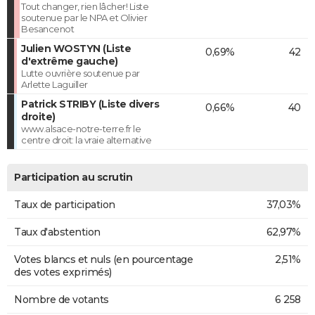
Tout changer, rien lâcher! Liste
soutenue par le NPA et Olivier
Besancenot
Julien WOSTYN (Liste
0,69%
42
d'extrême gauche)
Lutte ouvrière soutenue par
Arlette Laguiller
Patrick STRIBY (Liste divers
0,66%
40
droite)
www.alsace-notre-terre.fr le
centre droit: la vraie alternative
Participation au scrutin
Taux de participation
37,03%
Taux d'abstention
62,97%
Votes blancs et nuls (en pourcentage
2,51%
des votes exprimés)
Nombre de votants
6 258