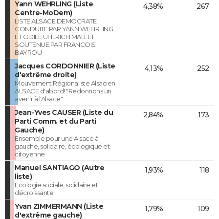
Yann WEHRLING (Liste
4,38%
267
Centre-MoDem)
LISTE ALSACE DEMOCRATE
CONDUITE PAR YANN WEHRLING
ET ODILE UHLRICH MALLET
SOUTENUE PAR FRANCOIS
BAYROU
Jacques CORDONNIER (Liste
4,13%
252
d'extrême droite)
Mouvement Régionaliste Alsacien
ALSACE d'abord! "Redonnons un
avenir à l'Alsace"
Jean-Yves CAUSER (Liste du
2,84%
173
Parti Comm. et du Parti
Gauche)
Ensemble pour une Alsace à
gauche, solidaire, écologique et
citoyenne
Manuel SANTIAGO (Autre
1,93%
118
liste)
Ecologie sociale, solidaire et
décroissante
Yvan ZIMMERMANN (Liste
1,79%
109
d'extrême gauche)