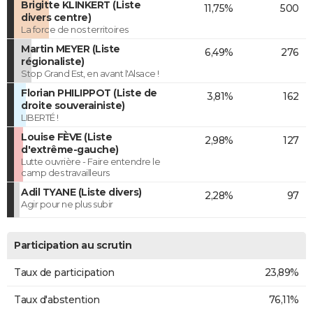
Brigitte KLINKERT (Liste
11,75%
500
divers centre)
La force de nos territoires
Martin MEYER (Liste
6,49%
276
régionaliste)
Stop Grand Est, en avant l'Alsace !
Florian PHILIPPOT (Liste de
3,81%
162
droite souverainiste)
LIBERTÉ !
Louise FÈVE (Liste
2,98%
127
d'extrême-gauche)
Lutte ouvrière - Faire entendre le
camp des travailleurs
Adil TYANE (Liste divers)
2,28%
97
Agir pour ne plus subir
Participation au scrutin
Taux de participation
23,89%
Taux d'abstention
76,11%