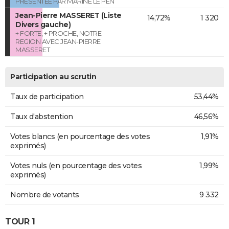
PRESENTEE PAR MARINE LE PEN
Jean-Pierre MASSERET (Liste
14,72%
1 320
Divers gauche)
+ FORTE, + PROCHE, NOTRE
REGION AVEC JEAN-PIERRE
MASSERET
Participation au scrutin
Taux de participation
53,44%
Taux d'abstention
46,56%
Votes blancs (en pourcentage des votes
1,91%
exprimés)
Votes nuls (en pourcentage des votes
1,99%
exprimés)
Nombre de votants
9 332
TOUR 1