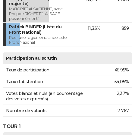
majorité)
MAJORITÉ ALSACIENNE, avec
Philippe RICHERT "L'ALSACE
passionnément"
Patrick BINDER (Liste du
11,33%
859
Front National)
Pour une région enracinée Liste
Front National
Participation au scrutin
Taux de participation
45,95%
Taux d'abstention
54,05%
Votes blancs et nuls (en pourcentage
2,37%
des votes exprimés)
Nombre de votants
7 767
TOUR 1