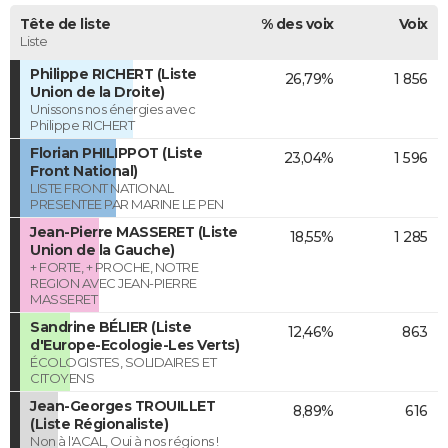
Tête de liste
% des voix
Voix
Liste
Philippe RICHERT (Liste
26,79%
1 856
Union de la Droite)
Unissons nos énergies avec
Philippe RICHERT
Florian PHILIPPOT (Liste
23,04%
1 596
Front National)
LISTE FRONT NATIONAL
PRESENTEE PAR MARINE LE PEN
Jean-Pierre MASSERET (Liste
18,55%
1 285
Union de la Gauche)
+ FORTE, + PROCHE, NOTRE
REGION AVEC JEAN-PIERRE
MASSERET
Sandrine BÉLIER (Liste
12,46%
863
d'Europe-Ecologie-Les Verts)
ÉCOLOGISTES, SOLIDAIRES ET
CITOYENS
Jean-Georges TROUILLET
8,89%
616
(Liste Régionaliste)
Non à l'ACAL, Oui à nos régions !