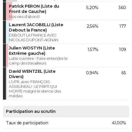
Patrick PERON (Liste du
5,20%
360
Front de Gauche)
Nos vies d'abord !
Laurent JACOBELLI (Liste
2,56%
177
Debout la France)
DEBOUT LA FRANCE AVEC
NICOLAS DUPONT-AIGNAN
Julien WOSTYN (Liste
1,57%
109
Extrême gauche)
Lutte ouvrière - Faire entendre le
camp des travailleurs
David WENTZEL (Liste
0,94%
65
Divers)
L'UPR, avec FRANÇOIS
ASSELINEAU - LE PARTI QUI
MONTE malgré le silence des
médias
Participation au scrutin
Taux de participation
41,00%