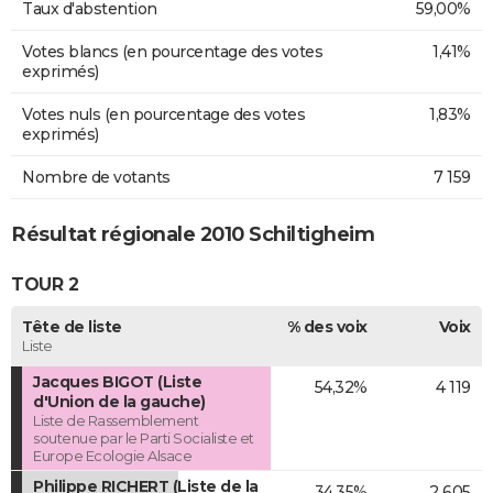
Taux d'abstention
59,00%
Votes blancs (en pourcentage des votes
1,41%
exprimés)
Votes nuls (en pourcentage des votes
1,83%
exprimés)
Nombre de votants
7 159
Résultat régionale 2010 Schiltigheim
TOUR 2
Tête de liste
% des voix
Voix
Liste
Jacques BIGOT (Liste
54,32%
4 119
d'Union de la gauche)
Liste de Rassemblement
soutenue par le Parti Socialiste et
Europe Ecologie Alsace
Philippe RICHERT (Liste de la
34,35%
2 605