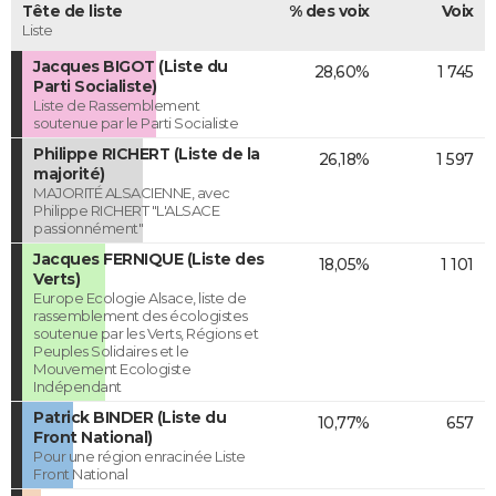
Tête de liste
% des voix
Voix
Liste
Jacques BIGOT (Liste du
28,60%
1 745
Parti Socialiste)
Liste de Rassemblement
soutenue par le Parti Socialiste
Philippe RICHERT (Liste de la
26,18%
1 597
majorité)
MAJORITÉ ALSACIENNE, avec
Philippe RICHERT "L'ALSACE
passionnément"
Jacques FERNIQUE (Liste des
18,05%
1 101
Verts)
Europe Ecologie Alsace, liste de
rassemblement des écologistes
soutenue par les Verts, Régions et
Peuples Solidaires et le
Mouvement Ecologiste
Indépendant
Patrick BINDER (Liste du
10,77%
657
Front National)
Pour une région enracinée Liste
Front National