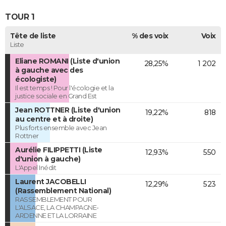
TOUR 1
Tête de liste
% des voix
Voix
Liste
Eliane ROMANI (Liste d'union
28,25%
1 202
à gauche avec des
écologiste)
Il est temps ! Pour l'écologie et la
justice sociale en Grand Est
Jean ROTTNER (Liste d'union
19,22%
818
au centre et à droite)
Plus forts ensemble avec Jean
Rottner
Aurélie FILIPPETTI (Liste
12,93%
550
d'union à gauche)
L'Appel Inédit
Laurent JACOBELLI
12,29%
523
(Rassemblement National)
RASSEMBLEMENT POUR
L'ALSACE, LA CHAMPAGNE-
ARDENNE ET LA LORRAINE