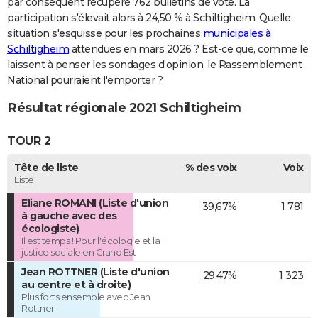
par conséquent récupéré 762 bulletins de vote. La
participation s'élevait alors à 24,50 % à Schiltigheim. Quelle
situation s'esquisse pour les prochaines
municipales à
Schiltigheim
attendues en mars 2026 ? Est-ce que, comme le
laissent à penser les sondages d’opinion, le Rassemblement
National pourraient l'emporter ?
Résultat régionale 2021 Schiltigheim
TOUR 2
Tête de liste
% des voix
Voix
Liste
Eliane ROMANI (Liste d'union
39,67%
1 781
à gauche avec des
écologiste)
Il est temps ! Pour l'écologie et la
justice sociale en Grand Est
Jean ROTTNER (Liste d'union
29,47%
1 323
au centre et à droite)
Plus forts ensemble avec Jean
Rottner