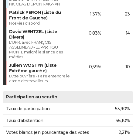
NICOLAS DUPONT-AIGNAN
Patrick PERON (Liste du
1,37%
23
Front de Gauche)
Nos vies d'abord !
David WENTZEL (Liste
0,83%
14
Divers)
L'UPR, avec FRANÇOIS
ASSELINEAU - LE PARTI QUI
MONTE malgré le silence des
médias
Julien WOSTYN (Liste
0,59%
10
Extrême gauche)
Lutte ouvrière - Faire entendre le
camp des travailleurs
Participation au scrutin
Taux de participation
53,90%
Taux d'abstention
46,10%
Votes blancs (en pourcentage des votes
2,21%