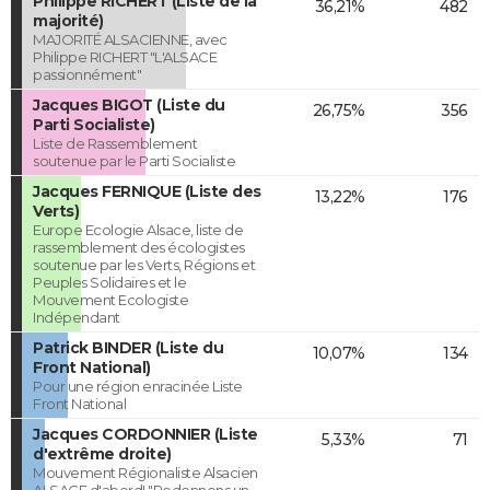
Philippe RICHERT (Liste de la
36,21%
482
majorité)
MAJORITÉ ALSACIENNE, avec
Philippe RICHERT "L'ALSACE
passionnément"
Jacques BIGOT (Liste du
26,75%
356
Parti Socialiste)
Liste de Rassemblement
soutenue par le Parti Socialiste
Jacques FERNIQUE (Liste des
13,22%
176
Verts)
Europe Ecologie Alsace, liste de
rassemblement des écologistes
soutenue par les Verts, Régions et
Peuples Solidaires et le
Mouvement Ecologiste
Indépendant
Patrick BINDER (Liste du
10,07%
134
Front National)
Pour une région enracinée Liste
Front National
Jacques CORDONNIER (Liste
5,33%
71
d'extrême droite)
Mouvement Régionaliste Alsacien
ALSACE d'abord! "Redonnons un