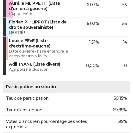
Aurélie FILIPPETTI (Liste
6,03%
56
d'union à gauche)
L'Appel Inédit
Florian PHILIPPOT (Liste de
6,03%
56
droite souverainiste)
LIBERTÉ !
Louise FÈVE (Liste
1,51%
14
d'extrême-gauche)
Lutte ouvrière - Faire entendre le
camp des travailleurs
Adil TYANE (Liste divers)
0,00%
0
Agir pour ne plus subir
Participation au scrutin
Taux de participation
30,15%
Taux d'abstention
69,85%
Votes blancs (en pourcentage des votes
1,95%
exprimés)