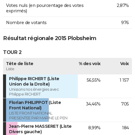
Votes nuls (en pourcentage des votes
2,87%
exprimés)
Nombre de votants
976
Résultat régionale 2015 Plobsheim
TOUR 2
Tête de liste
% des voix
Voix
Liste
Philippe RICHERT (Liste
56,55%
1 157
Union de la Droite)
Unissons nos énergies avec
Philippe RICHERT
Florian PHILIPPOT (Liste
34,46%
705
Front National)
LISTE FRONT NATIONAL
PRESENTEE PAR MARINE LE PEN
Jean-Pierre MASSERET (Liste
8,99%
184
Divers gauche)