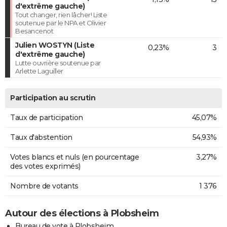
d'extrême gauche)
Tout changer, rien lâcher! Liste
soutenue par le NPA et Olivier
Besancenot
Julien WOSTYN (Liste
0,23%
3
d'extrême gauche)
Lutte ouvrière soutenue par
Arlette Laguiller
Participation au scrutin
Taux de participation
45,07%
Taux d'abstention
54,93%
Votes blancs et nuls (en pourcentage
3,27%
des votes exprimés)
Nombre de votants
1 376
Autour des élections à Plobsheim
Bureau de vote à Plobsheim