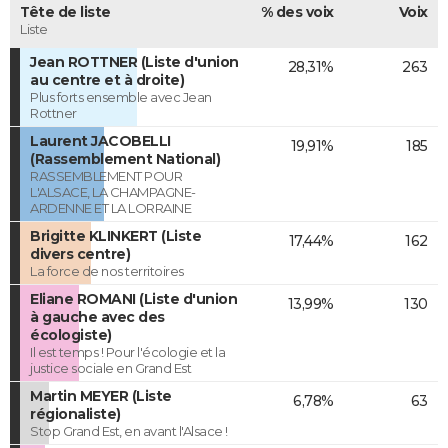
Tête de liste
% des voix
Voix
Liste
Jean ROTTNER (Liste d'union
28,31%
263
au centre et à droite)
Plus forts ensemble avec Jean
Rottner
Laurent JACOBELLI
19,91%
185
(Rassemblement National)
RASSEMBLEMENT POUR
L'ALSACE, LA CHAMPAGNE-
ARDENNE ET LA LORRAINE
Brigitte KLINKERT (Liste
17,44%
162
divers centre)
La force de nos territoires
Eliane ROMANI (Liste d'union
13,99%
130
à gauche avec des
écologiste)
Il est temps ! Pour l'écologie et la
justice sociale en Grand Est
Martin MEYER (Liste
6,78%
63
régionaliste)
Stop Grand Est, en avant l'Alsace !