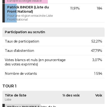
Europe Ecologie Alsace
Patrick BINDER (Liste du
11,91%
184
Front National)
Pour une région enracinée Liste
Front National
Participation au scrutin
Taux de participation
52,21%
Taux d'abstention
47,79%
Votes blancs et nuls (en pourcentage
3,07%
des votes exprimés)
Nombre de votants
1 594
TOUR 1
Tête de liste
% des voix
Voix
Liste