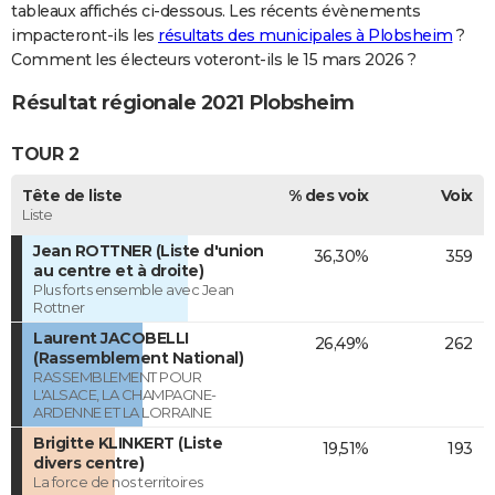
tableaux affichés ci-dessous. Les récents évènements
impacteront-ils les
résultats des municipales à Plobsheim
?
Comment les électeurs voteront-ils le 15 mars 2026 ?
Résultat régionale 2021 Plobsheim
TOUR 2
Tête de liste
% des voix
Voix
Liste
Jean ROTTNER (Liste d'union
36,30%
359
au centre et à droite)
Plus forts ensemble avec Jean
Rottner
Laurent JACOBELLI
26,49%
262
(Rassemblement National)
RASSEMBLEMENT POUR
L'ALSACE, LA CHAMPAGNE-
ARDENNE ET LA LORRAINE
Brigitte KLINKERT (Liste
19,51%
193
divers centre)
La force de nos territoires