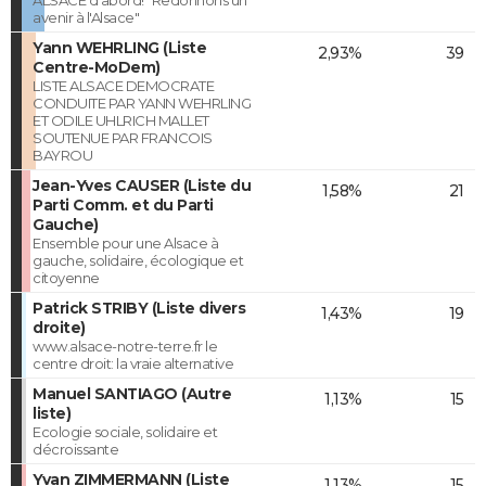
avenir à l'Alsace"
Yann WEHRLING (Liste
2,93%
39
Centre-MoDem)
LISTE ALSACE DEMOCRATE
CONDUITE PAR YANN WEHRLING
ET ODILE UHLRICH MALLET
SOUTENUE PAR FRANCOIS
BAYROU
Jean-Yves CAUSER (Liste du
1,58%
21
Parti Comm. et du Parti
Gauche)
Ensemble pour une Alsace à
gauche, solidaire, écologique et
citoyenne
Patrick STRIBY (Liste divers
1,43%
19
droite)
www.alsace-notre-terre.fr le
centre droit: la vraie alternative
Manuel SANTIAGO (Autre
1,13%
15
liste)
Ecologie sociale, solidaire et
décroissante
Yvan ZIMMERMANN (Liste
1,13%
15