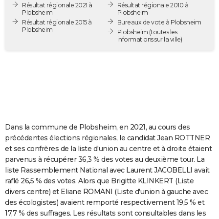
Résultat régionale 2021 à
Résultat régionale 2010 à
City break
Voyage de noces
Climat
Destinations
Voyage nature
Forum
+
PHOTO
Plobsheim
Plobsheim
Résultat régionale 2015 à
Bureaux de vote à Plobsheim
Plobsheim
GUIDES D'ACHAT
Plobsheim
(toutes les
informations sur la ville)
BONS PLANS
CARTE DE VOEUX
Carte Bonne année
Carte Pâques
Carte de Noël
Carte Saint-Valentin
Carte d'anniversaire
DICTIONNAIRE
Biographies
Expressions
Dictionnaire
Citations
Proverbes
PROGRAMME TV
Dans la commune de Plobsheim, en 2021, au cours des
COPAINS D'AVANT
précédentes élections régionales, le candidat Jean ROTTNER
et ses confrères de la liste d'union au centre et à droite étaient
Se connecter
Collèges
Universités
Service militaire
S'inscrire
Lycées
Primaires
Entreprises
Avis de recherche
AVIS DE DÉCÈS
parvenus à récupérer 36,3 % des votes au deuxième tour. La
liste Rassemblement National avec Laurent JACOBELLI avait
FORUM
raflé 26,5 % des votes. Alors que Brigitte KLINKERT (Liste
Lifestyle
Sport
Television
Cinema
Bricolage
Culture
Auto
Voyage
divers centre) et Eliane ROMANI (Liste d'union à gauche avec
des écologistes) avaient remporté respectivement 19,5 % et
17,7 % des suffrages. Les résultats sont consultables dans les