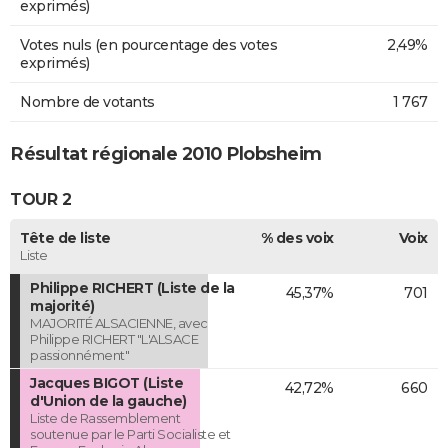
exprimés)
Votes nuls (en pourcentage des votes
2,49%
exprimés)
Nombre de votants
1 767
Résultat régionale 2010 Plobsheim
TOUR 2
Tête de liste
% des voix
Voix
Liste
Philippe RICHERT (Liste de la
45,37%
701
majorité)
MAJORITÉ ALSACIENNE, avec
Philippe RICHERT "L'ALSACE
passionnément"
Jacques BIGOT (Liste
42,72%
660
d'Union de la gauche)
Liste de Rassemblement
soutenue par le Parti Socialiste et