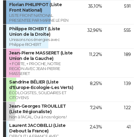
Florian PHILIPPOT (Liste
35,10%
591
Front National)
LISTE FRONT NATIONAL
PRESENTEE PAR MARINE LE PEN
Philippe RICHERT (Liste
32,96%
555
Union de la Droite)
Unissons nos énergies avec
Philippe RICHERT
Jean-Pierre MASSERET (Liste
11,22%
189
Union de la Gauche)
+ FORTE, + PROCHE, NOTRE
REGION AVEC JEAN-PIERRE
MASSERET
Sandrine BÉLIER (Liste
8,25%
139
d'Europe-Ecologie-Les Verts)
ÉCOLOGISTES, SOLIDAIRES ET
CITOYENS
Jean-Georges TROUILLET
7,24%
122
(Liste Régionaliste)
Non à l'ACAL, Oui à nos régions !
Laurent JACOBELLI (Liste
2,43%
41
Debout la France)
DEBOUT LA FRANCE AVEC