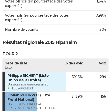
Votes blancs (en pourcentage des votes
1,64%
exprimés)
Votes nuls (en pourcentage des votes
0,99%
exprimés)
Nombre de votants
304
Résultat régionale 2015 Hipsheim
TOUR 2
Tête de liste
% des voix
Voix
Liste
Philippe RICHERT (Liste
59,15%
294
Union de la Droite)
Unissons nos énergies avec
Philippe RICHERT
Florian PHILIPPOT (Liste
31,39%
156
Front National)
LISTE FRONT NATIONAL
PRESENTEE PAR MARINE LE PEN