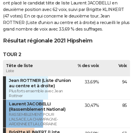
ont placé le candidat tête de liste Laurent JACOBELLI en
deuxième position avec 62 voix, suivi par Brigitte KLINKERT
(47 votes). En ce qui concerne le deuxième tour, Jean
ROTTNER (Liste d'union au centre et à droite) a recueilli le plus
grand nombre de voix avec 33,69 % des suffrages.
Résultat régionale 2021 Hipsheim
TOUR 2
Tête de liste
% des voix
Voix
Liste
Jean ROTTNER (Liste d'union
33,69%
94
au centre et à droite)
Plus forts ensemble avec Jean
Rottner
Laurent JACOBELLI
30,47%
85
(Rassemblement National)
RASSEMBLEMENT POUR
L'ALSACE, LA CHAMPAGNE-
ARDENNE ET LA LORRAINE
Brigitte KLINKERT (Liste