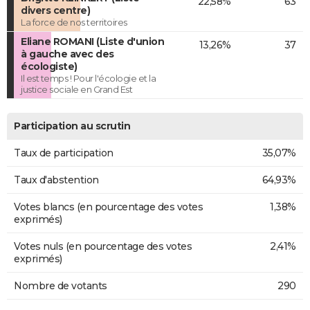
22,58%
63
divers centre)
La force de nos territoires
Eliane ROMANI (Liste d'union
13,26%
37
à gauche avec des
écologiste)
Il est temps ! Pour l'écologie et la
justice sociale en Grand Est
Participation au scrutin
Taux de participation
35,07%
Taux d'abstention
64,93%
Votes blancs (en pourcentage des votes
1,38%
exprimés)
Votes nuls (en pourcentage des votes
2,41%
exprimés)
Nombre de votants
290