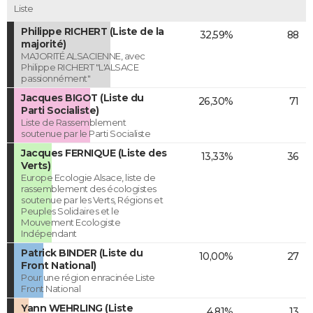
Liste
Philippe RICHERT (Liste de la
32,59%
88
majorité)
MAJORITÉ ALSACIENNE, avec
Philippe RICHERT "L'ALSACE
passionnément"
Jacques BIGOT (Liste du
26,30%
71
Parti Socialiste)
Liste de Rassemblement
soutenue par le Parti Socialiste
Jacques FERNIQUE (Liste des
13,33%
36
Verts)
Europe Ecologie Alsace, liste de
rassemblement des écologistes
soutenue par les Verts, Régions et
Peuples Solidaires et le
Mouvement Ecologiste
Indépendant
Patrick BINDER (Liste du
10,00%
27
Front National)
Pour une région enracinée Liste
Front National
Yann WEHRLING (Liste
4,81%
13