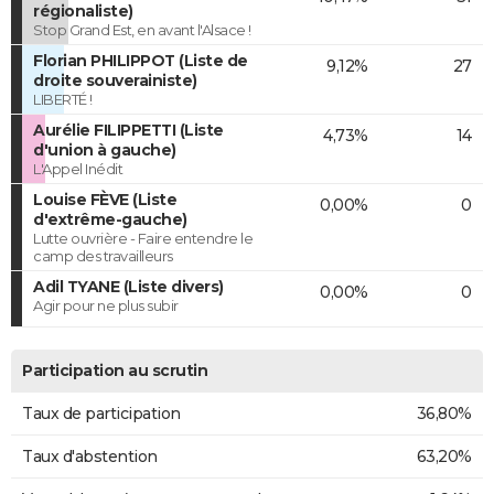
régionaliste)
Stop Grand Est, en avant l'Alsace !
Florian PHILIPPOT (Liste de
9,12%
27
droite souverainiste)
LIBERTÉ !
Aurélie FILIPPETTI (Liste
4,73%
14
d'union à gauche)
L'Appel Inédit
Louise FÈVE (Liste
0,00%
0
d'extrême-gauche)
Lutte ouvrière - Faire entendre le
camp des travailleurs
Adil TYANE (Liste divers)
0,00%
0
Agir pour ne plus subir
Participation au scrutin
Taux de participation
36,80%
Taux d'abstention
63,20%