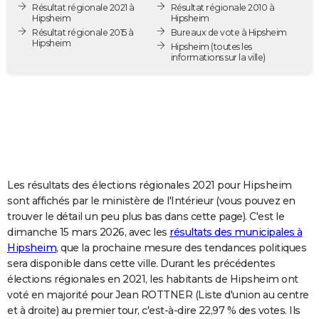
Résultat régionale 2021 à
Résultat régionale 2010 à
City break
Voyage de noces
Climat
Destinations
Voyage nature
Forum
+
PHOTO
Hipsheim
Hipsheim
Résultat régionale 2015 à
Bureaux de vote à Hipsheim
Hipsheim
GUIDES D'ACHAT
Hipsheim
(toutes les
informations sur la ville)
BONS PLANS
CARTE DE VOEUX
Carte Bonne année
Carte Pâques
Carte de Noël
Carte Saint-Valentin
Carte d'anniversaire
DICTIONNAIRE
Biographies
Expressions
Dictionnaire
Citations
Proverbes
PROGRAMME TV
Les résultats des élections régionales 2021 pour Hipsheim
COPAINS D'AVANT
sont affichés par le ministère de l'Intérieur (vous pouvez en
trouver le détail un peu plus bas dans cette page). C'est le
Se connecter
Collèges
Universités
Service militaire
S'inscrire
Lycées
Primaires
Entreprises
Avis de recherche
AVIS DE DÉCÈS
dimanche 15 mars 2026, avec les
résultats des municipales à
Hipsheim
, que la prochaine mesure des tendances politiques
FORUM
sera disponible dans cette ville. Durant les précédentes
Lifestyle
Sport
Television
Cinema
Bricolage
Culture
Auto
Voyage
élections régionales en 2021, les habitants de Hipsheim ont
voté en majorité pour Jean ROTTNER (Liste d'union au centre
et à droite) au premier tour, c'est-à-dire 22,97 % des votes. Ils