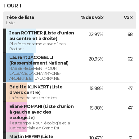
TOUR 1
Tête de liste
% des voix
Voix
Liste
Jean ROTTNER (Liste d'union
22,97%
68
au centre et à droite)
Plus forts ensemble avec Jean
Rottner
Laurent JACOBELLI
20,95%
62
(Rassemblement National)
RASSEMBLEMENT POUR
L'ALSACE, LA CHAMPAGNE-
ARDENNE ET LA LORRAINE
Brigitte KLINKERT (Liste
15,88%
47
divers centre)
La force de nos territoires
Eliane ROMANI (Liste d'union
15,88%
47
à gauche avec des
écologiste)
Il est temps ! Pour l'écologie et la
justice sociale en Grand Est
Martin MEYER (Liste
10,47%
31