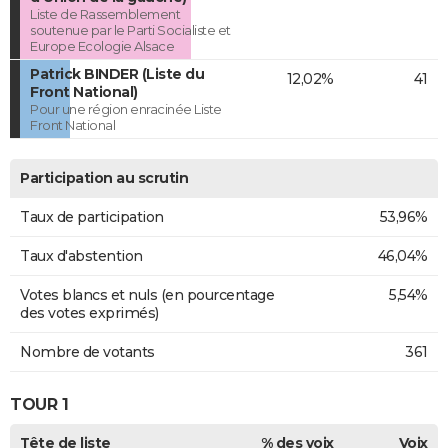
Liste de Rassemblement
soutenue par le Parti Socialiste et
Europe Ecologie Alsace
Patrick BINDER (Liste du
12,02%
41
Front National)
Pour une région enracinée Liste
Front National
Participation au scrutin
Taux de participation
53,96%
Taux d'abstention
46,04%
Votes blancs et nuls (en pourcentage
5,54%
des votes exprimés)
Nombre de votants
361
TOUR 1
Tête de liste
% des voix
Voix