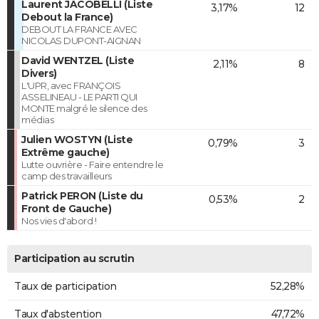
Laurent JACOBELLI (Liste
3,17%
12
Debout la France)
DEBOUT LA FRANCE AVEC
NICOLAS DUPONT-AIGNAN
David WENTZEL (Liste
2,11%
8
Divers)
L'UPR, avec FRANÇOIS
ASSELINEAU - LE PARTI QUI
MONTE malgré le silence des
médias
Julien WOSTYN (Liste
0,79%
3
Extrême gauche)
Lutte ouvrière - Faire entendre le
camp des travailleurs
Patrick PERON (Liste du
0,53%
2
Front de Gauche)
Nos vies d'abord !
Participation au scrutin
Taux de participation
52,28%
Taux d'abstention
47,72%