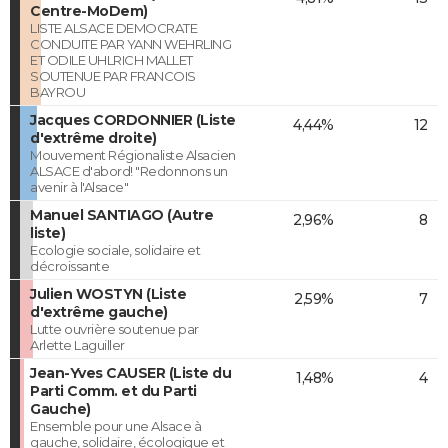
Centre-MoDem)
LISTE ALSACE DEMOCRATE
CONDUITE PAR YANN WEHRLING
ET ODILE UHLRICH MALLET
SOUTENUE PAR FRANCOIS
BAYROU
Jacques CORDONNIER (Liste
4,44%
12
d'extrême droite)
Mouvement Régionaliste Alsacien
ALSACE d'abord! "Redonnons un
avenir à l'Alsace"
Manuel SANTIAGO (Autre
2,96%
8
liste)
Ecologie sociale, solidaire et
décroissante
Julien WOSTYN (Liste
2,59%
7
d'extrême gauche)
Lutte ouvrière soutenue par
Arlette Laguiller
Jean-Yves CAUSER (Liste du
1,48%
4
Parti Comm. et du Parti
Gauche)
Ensemble pour une Alsace à
gauche, solidaire, écologique et