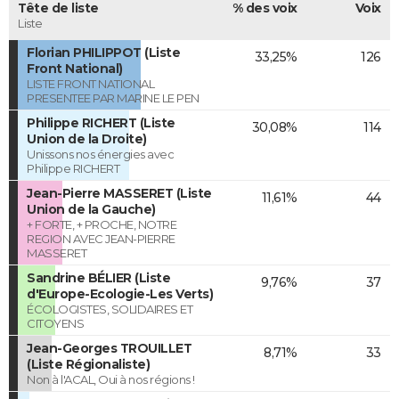
Tête de liste
% des voix
Voix
Liste
Florian PHILIPPOT (Liste
33,25%
126
Front National)
LISTE FRONT NATIONAL
PRESENTEE PAR MARINE LE PEN
Philippe RICHERT (Liste
30,08%
114
Union de la Droite)
Unissons nos énergies avec
Philippe RICHERT
Jean-Pierre MASSERET (Liste
11,61%
44
Union de la Gauche)
+ FORTE, + PROCHE, NOTRE
REGION AVEC JEAN-PIERRE
MASSERET
Sandrine BÉLIER (Liste
9,76%
37
d'Europe-Ecologie-Les Verts)
ÉCOLOGISTES, SOLIDAIRES ET
CITOYENS
Jean-Georges TROUILLET
8,71%
33
(Liste Régionaliste)
Non à l'ACAL, Oui à nos régions !