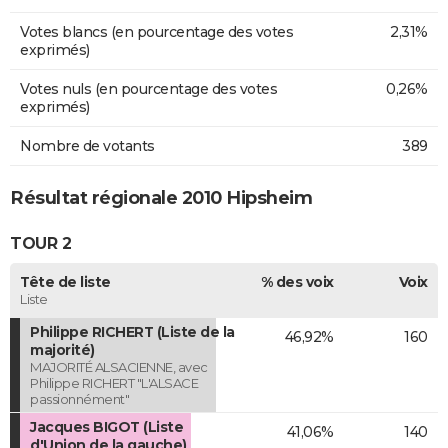
Votes blancs (en pourcentage des votes
2,31%
exprimés)
Votes nuls (en pourcentage des votes
0,26%
exprimés)
Nombre de votants
389
Résultat régionale 2010 Hipsheim
TOUR 2
Tête de liste
% des voix
Voix
Liste
Philippe RICHERT (Liste de la
46,92%
160
majorité)
MAJORITÉ ALSACIENNE, avec
Philippe RICHERT "L'ALSACE
passionnément"
Jacques BIGOT (Liste
41,06%
140
d'Union de la gauche)