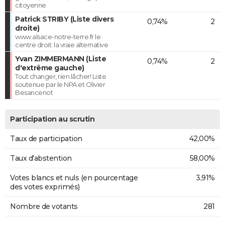
citoyenne
Patrick STRIBY (Liste divers
0,74%
2
droite)
www.alsace-notre-terre.fr le
centre droit: la vraie alternative
Yvan ZIMMERMANN (Liste
0,74%
2
d'extrême gauche)
Tout changer, rien lâcher! Liste
soutenue par le NPA et Olivier
Besancenot
Participation au scrutin
Taux de participation
42,00%
Taux d'abstention
58,00%
Votes blancs et nuls (en pourcentage
3,91%
des votes exprimés)
Nombre de votants
281