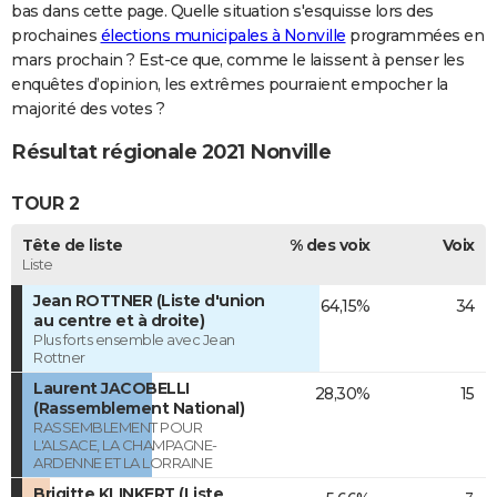
bas dans cette page. Quelle situation s'esquisse lors des
prochaines
élections municipales à Nonville
programmées en
mars prochain ? Est-ce que, comme le laissent à penser les
enquêtes d’opinion, les extrêmes pourraient empocher la
majorité des votes ?
Résultat régionale 2021 Nonville
TOUR 2
Tête de liste
% des voix
Voix
Liste
Jean ROTTNER (Liste d'union
64,15%
34
au centre et à droite)
Plus forts ensemble avec Jean
Rottner
Laurent JACOBELLI
28,30%
15
(Rassemblement National)
RASSEMBLEMENT POUR
L'ALSACE, LA CHAMPAGNE-
ARDENNE ET LA LORRAINE
Brigitte KLINKERT (Liste