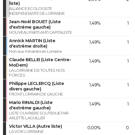
liste)
ALLIANCE ECOLOGISTE
INDEPENDANTE DE LORRAINE
Jean-Noël BOUET (Liste
1,49%
1
d'extrême gauche)
NOUVEAU PARTI ANTI CAPITALISTE
Annick MARTIN (Liste
1,49%
1
d'extrême droite)
Non aux minarets en Lorraine
Claude BELLEI (Liste Centre-
1,49%
1
MoDem)
LA LORRAINE DE TOUTES NOS
FORCES
Philippe LECLERCQ (Liste
1,49%
1
divers gauche)
FRONT LORRAIN DE GAUCHE
Mario RINALDI (Liste
1,49%
1
d'extrême gauche)
LISTE OUVRIERE SOUTENUE PAR
ARLETTE LAGUILLER
Victor VILLA (Autre liste)
0,00%
0
LA VOIX LORRAINE