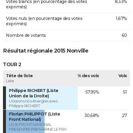
Votes blancs (en pourcentage des votes
8,33%
exprimés)
Votes nuls (en pourcentage des votes
1,67%
exprimés)
Nombre de votants
60
Résultat régionale 2015 Nonville
TOUR 2
Tête de liste
% des voix
Voix
Liste
Philippe RICHERT (Liste
57,95%
51
Union de la Droite)
Unissons nos énergies avec
Philippe RICHERT
Florian PHILIPPOT (Liste
30,68%
27
Front National)
LISTE FRONT NATIONAL
PRESENTEE PAR MARINE LE PEN