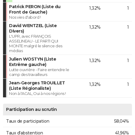
Patrick PERON (Liste du
1,32%
1
Front de Gauche)
Nos vies d'abord !
David WENTZEL (Liste
1,32%
1
Divers)
L'UPR, avec FRANÇOIS
ASSELINEAU - LE PARTI QUI
MONTE malgré le silence des
médias
Julien WOSTYN (Liste
1,32%
1
Extrême gauche)
Lutte ouvrière - Faire entendre le
camp des travailleurs
Jean-Georges TROUILLET
1,32%
1
(Liste Régionaliste)
Non à l'ACAL, Oui à nos régions !
Participation au scrutin
Taux de participation
58,04%
Taux d'abstention
41,96%