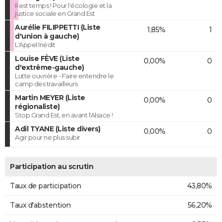
Il est temps ! Pour l'écologie et la
justice sociale en Grand Est
Aurélie FILIPPETTI (Liste
1,85%
1
d'union à gauche)
L'Appel Inédit
Louise FÈVE (Liste
0,00%
0
d'extrême-gauche)
Lutte ouvrière - Faire entendre le
camp des travailleurs
Martin MEYER (Liste
0,00%
0
régionaliste)
Stop Grand Est, en avant l'Alsace !
Adil TYANE (Liste divers)
0,00%
0
Agir pour ne plus subir
Participation au scrutin
Taux de participation
43,80%
Taux d'abstention
56,20%