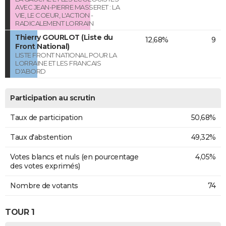
AVEC JEAN-PIERRE MASSERET : LA
VIE, LE COEUR, L'ACTION -
RADICALEMENT LORRAIN
Thierry GOURLOT (Liste du
12,68%
9
Front National)
LISTE FRONT NATIONAL POUR LA
LORRAINE ET LES FRANCAIS
D'ABORD
Participation au scrutin
Taux de participation
50,68%
Taux d'abstention
49,32%
Votes blancs et nuls (en pourcentage
4,05%
des votes exprimés)
Nombre de votants
74
TOUR 1