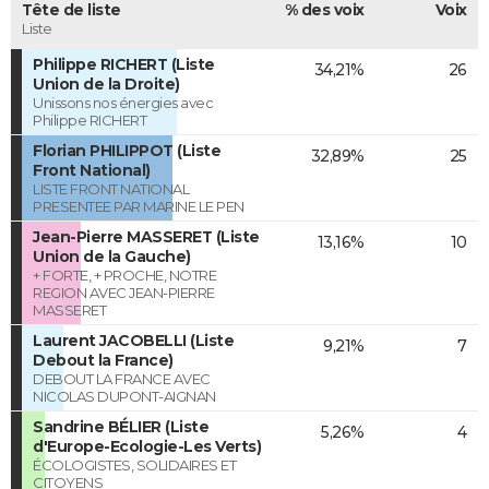
Tête de liste
% des voix
Voix
Liste
Philippe RICHERT (Liste
34,21%
26
Union de la Droite)
Unissons nos énergies avec
Philippe RICHERT
Florian PHILIPPOT (Liste
32,89%
25
Front National)
LISTE FRONT NATIONAL
PRESENTEE PAR MARINE LE PEN
Jean-Pierre MASSERET (Liste
13,16%
10
Union de la Gauche)
+ FORTE, + PROCHE, NOTRE
REGION AVEC JEAN-PIERRE
MASSERET
Laurent JACOBELLI (Liste
9,21%
7
Debout la France)
DEBOUT LA FRANCE AVEC
NICOLAS DUPONT-AIGNAN
Sandrine BÉLIER (Liste
5,26%
4
d'Europe-Ecologie-Les Verts)
ÉCOLOGISTES, SOLIDAIRES ET
CITOYENS