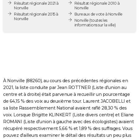
Résultat régionale 2021 à
Résultat régionale 2010 à
City break
Voyage de noces
Climat
Destinations
Voyage nature
Forum
+
PHOTO
Nonville
Nonville
Résultat régionale 2015 à
Bureaux de vote à Nonville
Nonville
GUIDES D'ACHAT
Nonville
(toutes les
informations sur la ville)
BONS PLANS
CARTE DE VOEUX
Carte Bonne année
Carte Pâques
Carte de Noël
Carte Saint-Valentin
Carte d'anniversaire
DICTIONNAIRE
Biographies
Expressions
Dictionnaire
Citations
Proverbes
PROGRAMME TV
À Nonville (88260), au cours des précédentes régionales en
COPAINS D'AVANT
2021, la liste conduite par Jean ROTTNER (Liste d'union au
centre et à droite) était parvenue à recueillir un pourcentage
Se connecter
Collèges
Universités
Service militaire
S'inscrire
Lycées
Primaires
Entreprises
Avis de recherche
AVIS DE DÉCÈS
de 64,15 % des voix au deuxième tour. Laurent JACOBELLI et
sa liste Rassemblement National avaient raflé 28,30 % des
FORUM
voix. Lorsque Brigitte KLINKERT (Liste divers centre) et Eliane
Lifestyle
Sport
Television
Cinema
Bricolage
Culture
Auto
Voyage
ROMANI (Liste d'union à gauche avec des écologistes) avaient
récupéré respectivement 5,66 % et 1,89 % des suffrages. Vous
pouvez d'ailleurs examiner le détail des résultats un peu plus