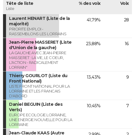
Tête de liste
% des voix
Voix
Liste
Laurent HENART (Liste de la
41,79%
28
majorité)
PRIORITE EMPLOI -
RASSEMBLONS LES LORRAINS
Jean-Pierre MASSERET (Liste
23,88%
16
d'Union de la gauche)
LA GAUCHE AVEC JEAN-PIERRE
MASSERET : LA VIE, LE COEUR,
L'ACTION - RADICALEMENT
LORRAIN"
Thierry GOURLOT (Liste du
13,43%
9
Front National)
LISTE FRONT NATIONAL POUR LA
LORRAINE ET LES FRANCAIS
D'ABORD
Daniel BEGUIN (Liste des
10,45%
7
Verts)
EUROPE ECOLOGIE LORRAINE,
UNE ENERGIE NOUVELLE POUR LA
LORRAINE
Jean-Claude KAAS (Autre
2,99%
2