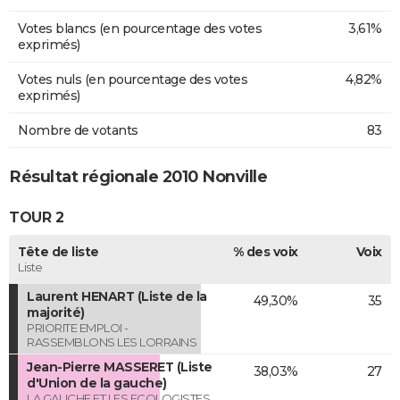
Votes blancs (en pourcentage des votes
3,61%
exprimés)
Votes nuls (en pourcentage des votes
4,82%
exprimés)
Nombre de votants
83
Résultat régionale 2010 Nonville
TOUR 2
Tête de liste
% des voix
Voix
Liste
Laurent HENART (Liste de la
49,30%
35
majorité)
PRIORITE EMPLOI -
RASSEMBLONS LES LORRAINS
Jean-Pierre MASSERET (Liste
38,03%
27
d'Union de la gauche)
LA GAUCHE ET LES ECOLOGISTES