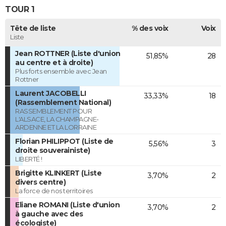
TOUR 1
Tête de liste
% des voix
Voix
Liste
Jean ROTTNER (Liste d'union
51,85%
28
au centre et à droite)
Plus forts ensemble avec Jean
Rottner
Laurent JACOBELLI
33,33%
18
(Rassemblement National)
RASSEMBLEMENT POUR
L'ALSACE, LA CHAMPAGNE-
ARDENNE ET LA LORRAINE
Florian PHILIPPOT (Liste de
5,56%
3
droite souverainiste)
LIBERTÉ !
Brigitte KLINKERT (Liste
3,70%
2
divers centre)
La force de nos territoires
Eliane ROMANI (Liste d'union
3,70%
2
à gauche avec des
écologiste)