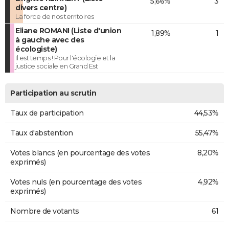
5,66%
3
divers centre)
La force de nos territoires
Eliane ROMANI (Liste d'union
1,89%
1
à gauche avec des
écologiste)
Il est temps ! Pour l'écologie et la
justice sociale en Grand Est
Participation au scrutin
Taux de participation
44,53%
Taux d'abstention
55,47%
Votes blancs (en pourcentage des votes
8,20%
exprimés)
Votes nuls (en pourcentage des votes
4,92%
exprimés)
Nombre de votants
61