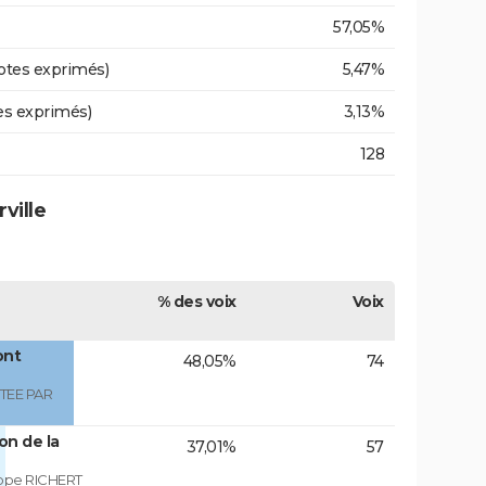
57,05%
otes exprimés)
5,47%
es exprimés)
3,13%
128
ville
% des voix
Voix
ont
48,05%
74
TEE PAR
on de la
37,01%
57
ippe RICHERT