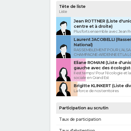
Tête de liste
Liste
Jean ROTTNER (Liste d'uni
centre et à droite)
Plus forts ensemble avec Jean R
Laurent JACOBELLI (Rass
National)
RASSEMBLEMENT POUR L'ALSAC
CHAMPAGNE-ARDENNE ET LA L
Eliane ROMANI (Liste d'uni
gauche avec des écologist
Il est temps ! Pour l'écologie et la
sociale en Grand Est
Brigitte KLINKERT (Liste di
La force de nos territoires
Participation au scrutin
Taux de participation
Taux d'abstention