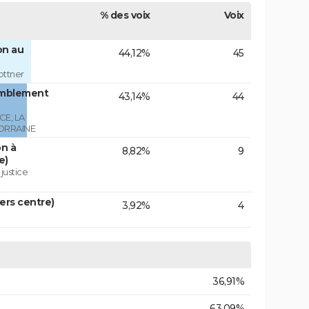
% des voix
Voix
on au
44,12%
45
ottner
emblement
43,14%
44
E, LA
ORRAINE
on à
8,82%
9
e)
 justice
vers centre)
3,92%
4
36,91%
63,09%