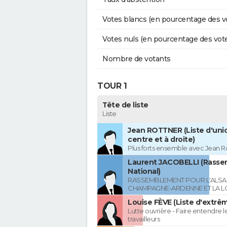
Votes blancs (en pourcentage des v
Votes nuls (en pourcentage des vot
Nombre de votants
TOUR 1
Tête de liste
Liste
Jean ROTTNER (Liste d'uni
centre et à droite)
Plus forts ensemble avec Jean R
Laurent JACOBELLI (Rass
National)
RASSEMBLEMENT POUR L'ALSAC
CHAMPAGNE-ARDENNE ET LA L
Louise FÈVE (Liste d'extr
Lutte ouvrière - Faire entendre 
travailleurs