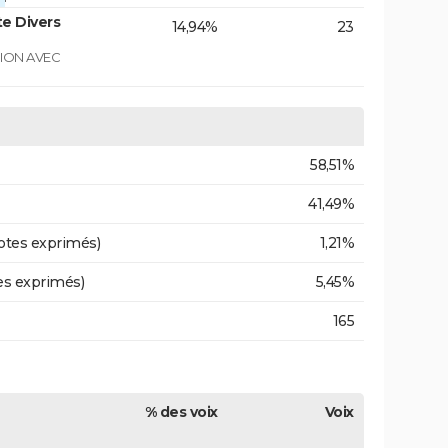
e Divers
14,94%
23
GION AVEC
58,51%
41,49%
otes exprimés)
1,21%
es exprimés)
5,45%
165
% des voix
Voix