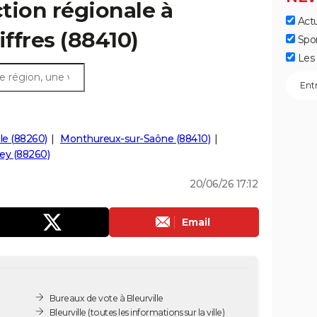
ction régionale à
Actu
hiffres (88410)
Spo
Les 
le (88260)
Monthureux-sur-Saône (88410)
ey (88260)
20/06/26 17:12
Email
Bureaux de vote à Bleurville
Bleurville
(toutes les informations sur la ville)