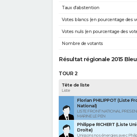
Taux d'abstention
Votes blancs (en pourcentage des v
Votes nuls (en pourcentage des vot
Nombre de votants
Résultat régionale 2015 Bleur
TOUR 2
Tête de liste
Liste
Florian PHILIPPOT (Liste Fr
National)
LISTE FRONT NATIONAL PRESEN
MARINE LE PEN
Philippe RICHERT (Liste Uni
Droite)
Unissons nos énergies avec Phil