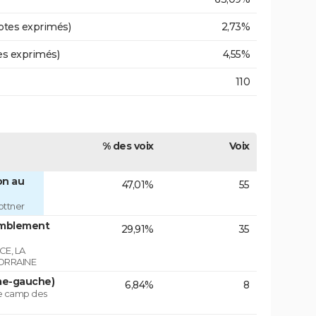
otes exprimés)
2,73%
es exprimés)
4,55%
110
% des voix
Voix
on au
47,01%
55
ottner
emblement
29,91%
35
E, LA
ORRAINE
ême-gauche)
6,84%
8
le camp des