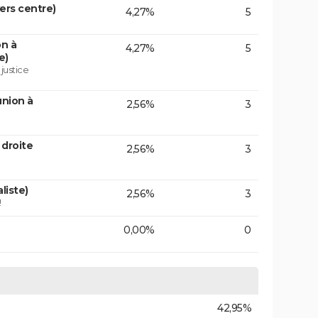
vers centre)
4,27%
5
on à
4,27%
5
e)
 justice
union à
2,56%
3
 droite
2,56%
3
liste)
2,56%
3
!
0,00%
0
42,95%