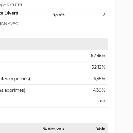
ippe RICHERT
e Divers
14,46%
12
GION AVEC
67,88%
32,12%
otes exprimés)
6,45%
es exprimés)
4,30%
93
% des voix
Voix