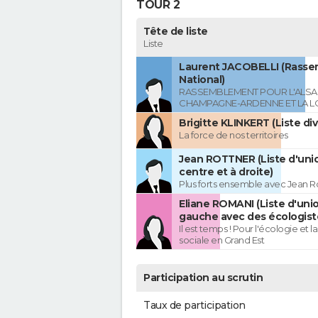
TOUR 2
Tête de liste
Liste
Laurent JACOBELLI (Rass
National)
RASSEMBLEMENT POUR L'ALSAC
CHAMPAGNE-ARDENNE ET LA L
Brigitte KLINKERT (Liste di
La force de nos territoires
Jean ROTTNER (Liste d'uni
centre et à droite)
Plus forts ensemble avec Jean R
Eliane ROMANI (Liste d'uni
gauche avec des écologist
Il est temps ! Pour l'écologie et la
sociale en Grand Est
Participation au scrutin
Taux de participation