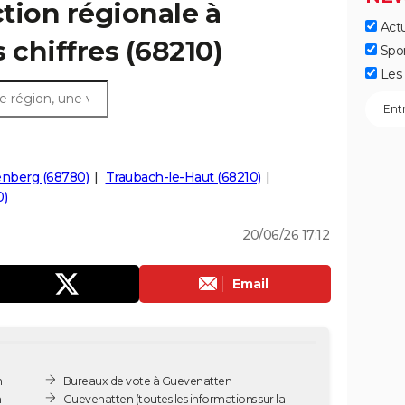
ction régionale à
Actu
 chiffres (68210)
Spo
Les 
enberg (68780)
Traubach-le-Haut (68210)
0)
20/06/26 17:12
Email
n
Bureaux de vote à Guevenatten
n
Guevenatten
(toutes les informations sur la