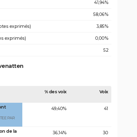
41,94%
58,06%
otes exprimés)
3,85%
es exprimés)
0,00%
52
evenatten
% des voix
Voix
ont
49,40%
41
TEE PAR
on de la
36,14%
30