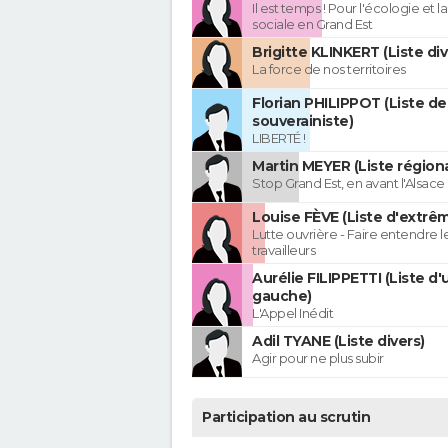
Il est temps ! Pour l'écologie et la
sociale en Grand Est
Brigitte KLINKERT (Liste di
La force de nos territoires
Florian PHILIPPOT (Liste de
souverainiste)
LIBERTÉ !
Martin MEYER (Liste régiona
Stop Grand Est, en avant l'Alsace 
Louise FÈVE (Liste d'extr
Lutte ouvrière - Faire entendre 
travailleurs
Aurélie FILIPPETTI (Liste d'
gauche)
L'Appel Inédit
Adil TYANE (Liste divers)
Agir pour ne plus subir
Participation au scrutin