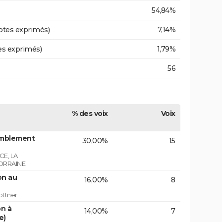
54,84%
otes exprimés)
7,14%
es exprimés)
1,79%
56
% des voix
Voix
emblement
30,00%
15
E, LA
ORRAINE
on au
16,00%
8
ottner
on à
14,00%
7
e)