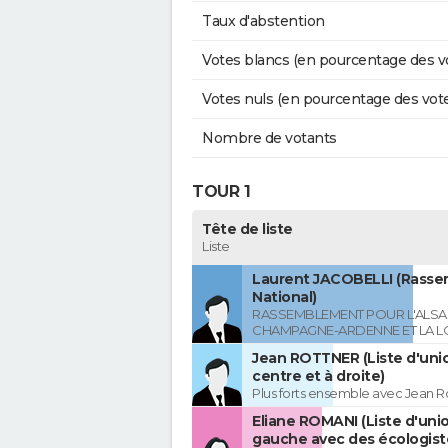
Taux d'abstention
Votes blancs (en pourcentage des v
Votes nuls (en pourcentage des vot
Nombre de votants
TOUR 1
Tête de liste
Liste
Laurent JACOBELLI (Rass
National)
RASSEMBLEMENT POUR L'ALSAC
CHAMPAGNE-ARDENNE ET LA L
Jean ROTTNER (Liste d'uni
centre et à droite)
Plus forts ensemble avec Jean R
Eliane ROMANI (Liste d'uni
gauche avec des écologist