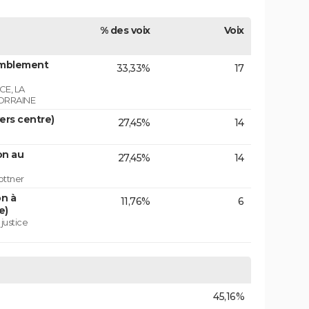
% des voix
Voix
emblement
33,33%
17
E, LA
ORRAINE
vers centre)
27,45%
14
on au
27,45%
14
ottner
on à
11,76%
6
e)
 justice
45,16%