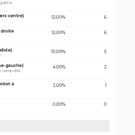
 justice
vers centre)
12,00%
6
 droite
12,00%
6
liste)
10,00%
5
!
ême-gauche)
4,00%
2
le camp des
union à
2,00%
1
0,00%
0