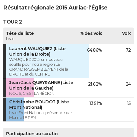
Résultat régionale 2015 Auriac-l'Église
TOUR 2
Tête de liste
% des voix
Voix
Liste
Laurent WAUQUIEZ (Liste
64,86%
72
Union de la Droite)
WAUQUIEZ 2015, un nouveau
souffle pour notre région LE
GRAND RASSEMBLEMENT de la
DROITE et du CENTRE
Jean-Jack QUEYRANNE (Liste
21,62%
24
Union de la Gauche)
NOUS, C'EST LA RÉGION
Christophe BOUDOT (Liste
13,51%
15
Front National)
Liste Front National présentée par
Marine LE PEN
Participation au scrutin