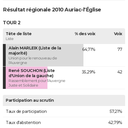
Résultat régionale 2010 Auriac-l'Église
TOUR 2
Tête de liste
% des voix
Voix
Liste
Alain MARLEIX (Liste de la
64,71%
77
majorité)
Union pour le renouveau de
l'Auvergne
René SOUCHON (Liste
35,29%
42
d'Union de la gauche)
Rassemblement pour l'Auvergne
Juste et Solidaire
Participation au scrutin
Taux de participation
57,21%
Taux d'abstention
42,79%