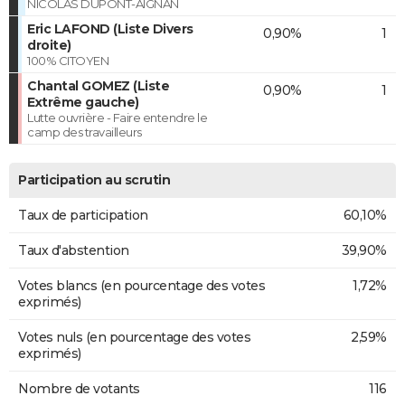
NICOLAS DUPONT-AIGNAN
Eric LAFOND (Liste Divers
0,90%
1
droite)
100% CITOYEN
Chantal GOMEZ (Liste
0,90%
1
Extrême gauche)
Lutte ouvrière - Faire entendre le
camp des travailleurs
Participation au scrutin
Taux de participation
60,10%
Taux d'abstention
39,90%
Votes blancs (en pourcentage des votes
1,72%
exprimés)
Votes nuls (en pourcentage des votes
2,59%
exprimés)
Nombre de votants
116