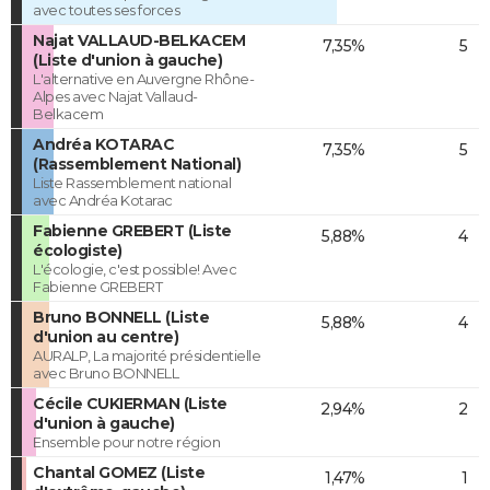
avec toutes ses forces
Najat VALLAUD-BELKACEM
7,35%
5
(Liste d'union à gauche)
L'alternative en Auvergne Rhône-
Alpes avec Najat Vallaud-
Belkacem
Andréa KOTARAC
7,35%
5
(Rassemblement National)
Liste Rassemblement national
avec Andréa Kotarac
Fabienne GREBERT (Liste
5,88%
4
écologiste)
L'écologie, c'est possible! Avec
Fabienne GREBERT
Bruno BONNELL (Liste
5,88%
4
d'union au centre)
AURALP, La majorité présidentielle
avec Bruno BONNELL
Cécile CUKIERMAN (Liste
2,94%
2
d'union à gauche)
Ensemble pour notre région
Chantal GOMEZ (Liste
1,47%
1