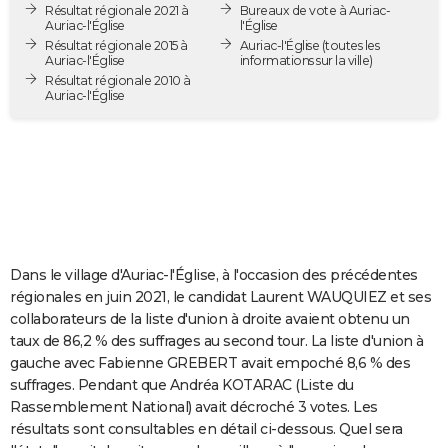
Résultat régionale 2021 à
Bureaux de vote à Auriac-
City break
Voyage de noces
Climat
Destinations
Voyage nature
Forum
+
PHOTO
Auriac-l'Église
l'Église
Résultat régionale 2015 à
Auriac-l'Église
(toutes les
Auriac-l'Église
informations sur la ville)
GUIDES D'ACHAT
Résultat régionale 2010 à
Auriac-l'Église
BONS PLANS
CARTE DE VOEUX
Carte Bonne année
Carte Pâques
Carte de Noël
Carte Saint-Valentin
Carte d'anniversaire
DICTIONNAIRE
Biographies
Expressions
Dictionnaire
Citations
Proverbes
PROGRAMME TV
COPAINS D'AVANT
Dans le village d'Auriac-l'Église, à l'occasion des précédentes
régionales en juin 2021, le candidat Laurent WAUQUIEZ et ses
Se connecter
Collèges
Universités
Service militaire
S'inscrire
Lycées
Primaires
Entreprises
Avis de recherche
AVIS DE DÉCÈS
collaborateurs de la liste d'union à droite avaient obtenu un
taux de 86,2 % des suffrages au second tour. La liste d'union à
FORUM
gauche avec Fabienne GREBERT avait empoché 8,6 % des
suffrages. Pendant que Andréa KOTARAC (Liste du
Lifestyle
Sport
Television
Cinema
Bricolage
Culture
Auto
Voyage
Rassemblement National) avait décroché 3 votes. Les
résultats sont consultables en détail ci-dessous. Quel sera