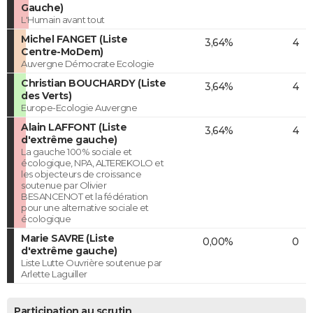
Gauche)
L'Humain avant tout
Michel FANGET (Liste
3,64%
4
Centre-MoDem)
Auvergne Démocrate Ecologie
Christian BOUCHARDY (Liste
3,64%
4
des Verts)
Europe-Ecologie Auvergne
Alain LAFFONT (Liste
3,64%
4
d'extrême gauche)
La gauche 100% sociale et
écologique, NPA, ALTEREKOLO et
les objecteurs de croissance
soutenue par Olivier
BESANCENOT et la fédération
pour une alternative sociale et
écologique
Marie SAVRE (Liste
0,00%
0
d'extrême gauche)
Liste Lutte Ouvrière soutenue par
Arlette Laguiller
Participation au scrutin