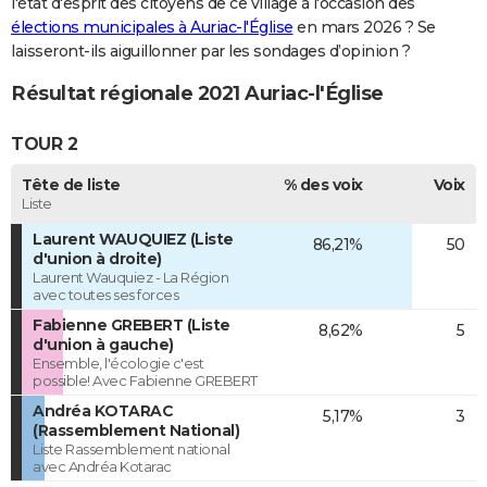
l'état d'esprit des citoyens de ce village à l'occasion des
élections municipales à Auriac-l'Église
en mars 2026 ? Se
laisseront-ils aiguillonner par les sondages d’opinion ?
Résultat régionale 2021 Auriac-l'Église
TOUR 2
Tête de liste
% des voix
Voix
Liste
Laurent WAUQUIEZ (Liste
86,21%
50
d'union à droite)
Laurent Wauquiez - La Région
avec toutes ses forces
Fabienne GREBERT (Liste
8,62%
5
d'union à gauche)
Ensemble, l'écologie c'est
possible! Avec Fabienne GREBERT
Andréa KOTARAC
5,17%
3
(Rassemblement National)
Liste Rassemblement national
avec Andréa Kotarac