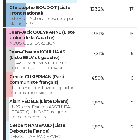
Christophe BOUDOT (Liste
15,32%
17
Front National)
Liste Front National présentée par
Marine LE PEN
Jean-Jack QUEYRANNE (Liste
13,51%
15
Union de la Gauche)
NOUS, C'EST LA RÉGION
Jean-Charles KOHLHAAS
7,21%
8
(Liste EELV et gauche)
LE RASSEMBLEMENT CITOYEN,
ECOLOGIQUE ET SOLIDAIRE
Cécile CUKIERMAN (Parti
4,50%
5
communiste français)
L'Humain d'abord, avec la gauche
républicaine et sociale
Alain FÉDÈLE (Liste Divers)
1,80%
2
L'UPR, avec François ASSELINEAU -
LE PARTI QUI MONTE malgré le
silence des médias
Gerbert RAMBAUD (Liste
1,80%
2
Debout la France)
DEBOUT LA FRANCE AVEC