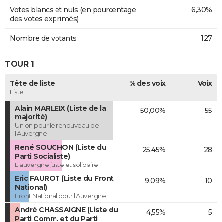
Votes blancs et nuls (en pourcentage
6,30%
des votes exprimés)
Nombre de votants
127
TOUR 1
Tête de liste
% des voix
Voix
Liste
Alain MARLEIX (Liste de la
50,00%
55
majorité)
Union pour le renouveau de
l'Auvergne
René SOUCHON (Liste du
25,45%
28
Parti Socialiste)
L'auvergne juste et solidaire
Eric FAUROT (Liste du Front
9,09%
10
National)
Front National pour l'Auvergne !
André CHASSAIGNE (Liste du
4,55%
5
Parti Comm. et du Parti