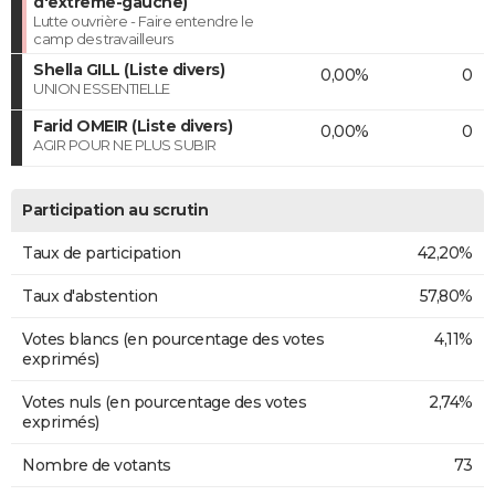
d'extrême-gauche)
Lutte ouvrière - Faire entendre le
camp des travailleurs
Shella GILL (Liste divers)
0,00%
0
UNION ESSENTIELLE
Farid OMEIR (Liste divers)
0,00%
0
AGIR POUR NE PLUS SUBIR
Participation au scrutin
Taux de participation
42,20%
Taux d'abstention
57,80%
Votes blancs (en pourcentage des votes
4,11%
exprimés)
Votes nuls (en pourcentage des votes
2,74%
exprimés)
Nombre de votants
73