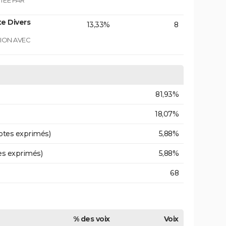
TEE PAR
e Divers
13,33%
8
GION AVEC
81,93%
18,07%
otes exprimés)
5,88%
es exprimés)
5,88%
68
% des voix
Voix