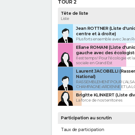
TOUR 2
Tête de liste
Liste
Jean ROTTNER (Liste d'uni
centre et à droite)
Plus forts ensemble avec Jean R
Eliane ROMANI (Liste d'uni
gauche avec des écologist
Il est temps ! Pour l'écologie et la
sociale en Grand Est
Laurent JACOBELLI (Rass
National)
RASSEMBLEMENT POUR L'ALSAC
CHAMPAGNE-ARDENNE ET LA L
Brigitte KLINKERT (Liste di
La force de nos territoires
Participation au scrutin
Taux de participation