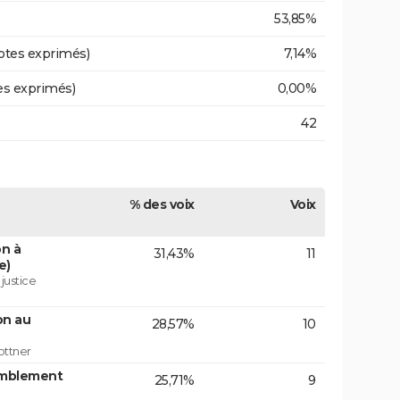
53,85%
otes exprimés)
7,14%
es exprimés)
0,00%
42
% des voix
Voix
on à
31,43%
11
e)
 justice
on au
28,57%
10
ottner
emblement
25,71%
9