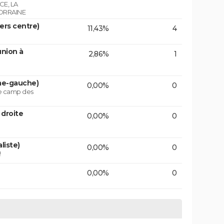
E, LA
ORRAINE
vers centre)
11,43%
4
union à
2,86%
1
ême-gauche)
0,00%
0
le camp des
 droite
0,00%
0
liste)
0,00%
0
!
0,00%
0