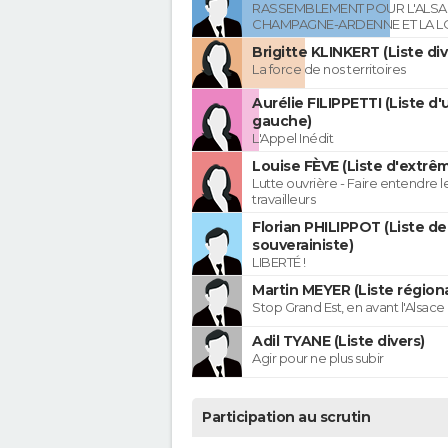
RASSEMBLEMENT POUR L'ALSAC
CHAMPAGNE-ARDENNE ET LA L
Brigitte KLINKERT (Liste di
La force de nos territoires
Aurélie FILIPPETTI (Liste d'
gauche)
L'Appel Inédit
Louise FÈVE (Liste d'extr
Lutte ouvrière - Faire entendre 
travailleurs
Florian PHILIPPOT (Liste de
souverainiste)
LIBERTÉ !
Martin MEYER (Liste régiona
Stop Grand Est, en avant l'Alsace 
Adil TYANE (Liste divers)
Agir pour ne plus subir
Participation au scrutin