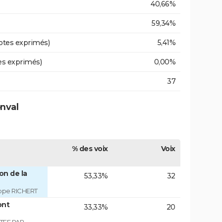
40,66%
59,34%
otes exprimés)
5,41%
es exprimés)
0,00%
37
onval
% des voix
Voix
on de la
53,33%
32
ippe RICHERT
ont
33,33%
20