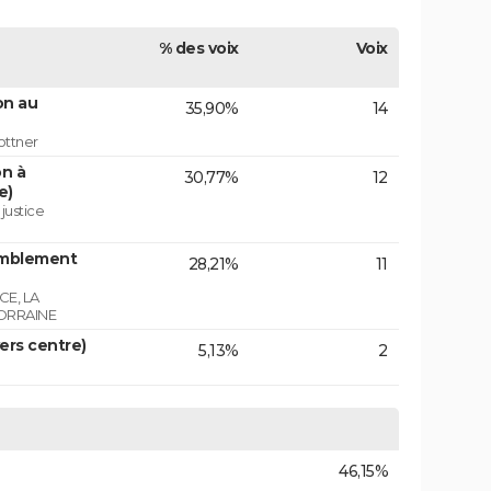
% des voix
Voix
on au
35,90%
14
ottner
on à
30,77%
12
e)
 justice
emblement
28,21%
11
E, LA
ORRAINE
vers centre)
5,13%
2
46,15%