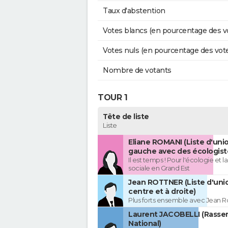
Taux d'abstention
Votes blancs (en pourcentage des v
Votes nuls (en pourcentage des vot
Nombre de votants
TOUR 1
Tête de liste
Liste
Eliane ROMANI (Liste d'uni
gauche avec des écologist
Il est temps ! Pour l'écologie et la
sociale en Grand Est
Jean ROTTNER (Liste d'uni
centre et à droite)
Plus forts ensemble avec Jean R
Laurent JACOBELLI (Rass
National)