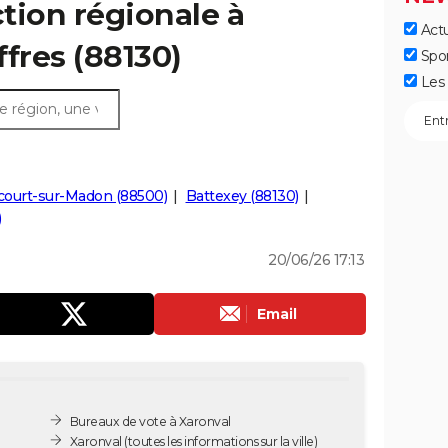
ction régionale à
Actu
ffres (88130)
Spo
Les 
ourt-sur-Madon (88500)
Battexey (88130)
)
20/06/26 17:13
Email
Bureaux de vote à Xaronval
Xaronval
(toutes les informations sur la ville)