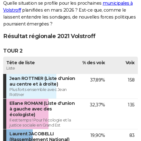
Quelle situation se profile pour les prochaines
municipales à
Volstroff
planifiées en mars 2026 ? Est-ce que, comme le
laissent entendre les sondages, de nouvelles forces politiques
pourraient émergées ?
Résultat régionale 2021 Volstroff
TOUR 2
Tête de liste
% des voix
Voix
Liste
Jean ROTTNER (Liste d'union
37,89%
158
au centre et à droite)
Plus forts ensemble avec Jean
Rottner
Eliane ROMANI (Liste d'union
32,37%
135
à gauche avec des
écologiste)
Il est temps ! Pour l'écologie et la
justice sociale en Grand Est
Laurent JACOBELLI
19,90%
83
(Rassemblement National)