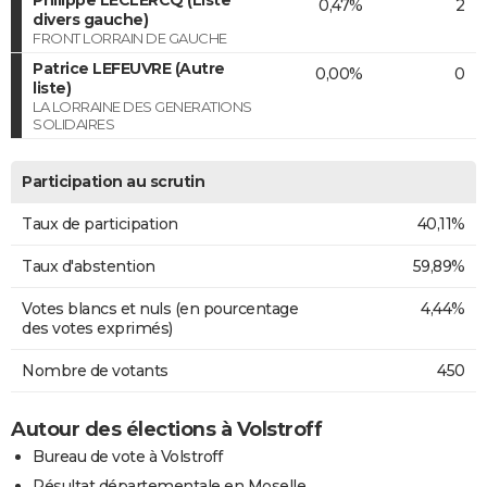
0,47%
2
divers gauche)
FRONT LORRAIN DE GAUCHE
Patrice LEFEUVRE (Autre
0,00%
0
liste)
LA LORRAINE DES GENERATIONS
SOLIDAIRES
Participation au scrutin
Taux de participation
40,11%
Taux d'abstention
59,89%
Votes blancs et nuls (en pourcentage
4,44%
des votes exprimés)
Nombre de votants
450
Autour des élections à Volstroff
Bureau de vote à Volstroff
Résultat départementale en Moselle