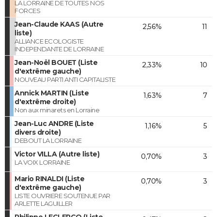
LA LORRAINE DE TOUTES NOS
FORCES
Jean-Claude KAAS (Autre
2,56%
11
liste)
ALLIANCE ECOLOGISTE
INDEPENDANTE DE LORRAINE
Jean-Noël BOUET (Liste
2,33%
10
d'extrême gauche)
NOUVEAU PARTI ANTI CAPITALISTE
Annick MARTIN (Liste
1,63%
7
d'extrême droite)
Non aux minarets en Lorraine
Jean-Luc ANDRE (Liste
1,16%
5
divers droite)
DEBOUT LA LORRAINE
Victor VILLA (Autre liste)
0,70%
3
LA VOIX LORRAINE
Mario RINALDI (Liste
0,70%
3
d'extrême gauche)
LISTE OUVRIERE SOUTENUE PAR
ARLETTE LAGUILLER
Philippe LECLERCQ (Liste