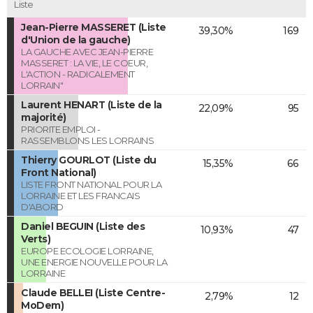
Liste
Jean-Pierre MASSERET (Liste
39,30%
169
d'Union de la gauche)
LA GAUCHE AVEC JEAN-PIERRE
MASSERET : LA VIE, LE COEUR,
L'ACTION - RADICALEMENT
LORRAIN"
Laurent HENART (Liste de la
22,09%
95
majorité)
PRIORITE EMPLOI -
RASSEMBLONS LES LORRAINS
Thierry GOURLOT (Liste du
15,35%
66
Front National)
LISTE FRONT NATIONAL POUR LA
LORRAINE ET LES FRANCAIS
D'ABORD
Daniel BEGUIN (Liste des
10,93%
47
Verts)
EUROPE ECOLOGIE LORRAINE,
UNE ENERGIE NOUVELLE POUR LA
LORRAINE
Claude BELLEI (Liste Centre-
2,79%
12
MoDem)