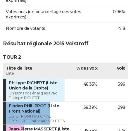
exprimés)
Votes nuls (en pourcentage des votes
0,96%
exprimés)
Nombre de votants
418
Résultat régionale 2015 Volstroff
TOUR 2
Tête de liste
% des voix
Voix
Liste
Philippe RICHERT (Liste
48,35%
396
Union de la Droite)
Unissons nos énergies avec
Philippe RICHERT
Florian PHILIPPOT (Liste
36,39%
298
Front National)
LISTE FRONT NATIONAL
PRESENTEE PAR MARINE LE PEN
Jean-Pierre MASSERET (Liste
15,26%
125