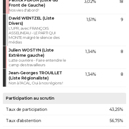
3,02%
18
Front de Gauche)
Nos vies d'abord !
David WENTZEL (Liste
1,51%
9
Divers)
L'UPR, avec FRANÇOIS
ASSELINEAU - LE PARTI QUI
MONTE malgré le silence des
médias
Julien WOSTYN (Liste
1,34%
8
Extrême gauche)
Lutte ouvrière - Faire entendre le
camp des travailleurs
Jean-Georges TROUILLET
1,34%
8
(Liste Régionaliste)
Non à l'ACAL, Oui à nos régions !
Participation au scrutin
Taux de participation
43,25%
Taux d'abstention
56,75%