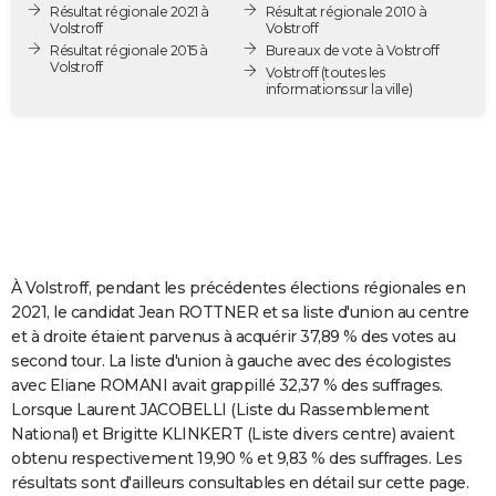
Résultat régionale 2021 à
Résultat régionale 2010 à
City break
Voyage de noces
Climat
Destinations
Voyage nature
Forum
+
PHOTO
Volstroff
Volstroff
Résultat régionale 2015 à
Bureaux de vote à Volstroff
Volstroff
GUIDES D'ACHAT
Volstroff
(toutes les
informations sur la ville)
BONS PLANS
CARTE DE VOEUX
Carte Bonne année
Carte Pâques
Carte de Noël
Carte Saint-Valentin
Carte d'anniversaire
DICTIONNAIRE
Biographies
Expressions
Dictionnaire
Citations
Proverbes
PROGRAMME TV
À Volstroff, pendant les précédentes élections régionales en
COPAINS D'AVANT
2021, le candidat Jean ROTTNER et sa liste d'union au centre
et à droite étaient parvenus à acquérir 37,89 % des votes au
Se connecter
Collèges
Universités
Service militaire
S'inscrire
Lycées
Primaires
Entreprises
Avis de recherche
AVIS DE DÉCÈS
second tour. La liste d'union à gauche avec des écologistes
avec Eliane ROMANI avait grappillé 32,37 % des suffrages.
FORUM
Lorsque Laurent JACOBELLI (Liste du Rassemblement
Lifestyle
Sport
Television
Cinema
Bricolage
Culture
Auto
Voyage
National) et Brigitte KLINKERT (Liste divers centre) avaient
obtenu respectivement 19,90 % et 9,83 % des suffrages. Les
résultats sont d'ailleurs consultables en détail sur cette page.