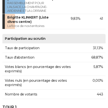
RASSEMBLEMENT POUR
L'ALSACE, LA CHAMPAGNE-
ARDENNE ET LA LORRAINE
Brigitte KLINKERT (Liste
9,83%
41
divers centre)
La force de nos territoires
Participation au scrutin
Taux de participation
31,13%
Taux d'abstention
68,87%
Votes blancs (en pourcentage des votes
5,87%
exprimés)
Votes nuls (en pourcentage des votes
0,00%
exprimés)
Nombre de votants
443
TOUR 1