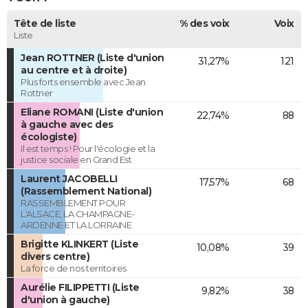
Tête de liste
% des voix
Voix
Liste
Jean ROTTNER (Liste d'union
31,27%
121
au centre et à droite)
Plus forts ensemble avec Jean
Rottner
Eliane ROMANI (Liste d'union
22,74%
88
à gauche avec des
écologiste)
Il est temps ! Pour l'écologie et la
justice sociale en Grand Est
Laurent JACOBELLI
17,57%
68
(Rassemblement National)
RASSEMBLEMENT POUR
L'ALSACE, LA CHAMPAGNE-
ARDENNE ET LA LORRAINE
Brigitte KLINKERT (Liste
10,08%
39
divers centre)
La force de nos territoires
Aurélie FILIPPETTI (Liste
9,82%
38
d'union à gauche)