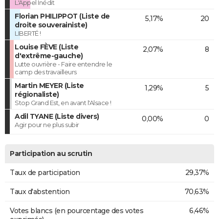
L'Appel Inédit
Florian PHILIPPOT (Liste de
5,17%
20
droite souverainiste)
LIBERTÉ !
Louise FÈVE (Liste
2,07%
8
d'extrême-gauche)
Lutte ouvrière - Faire entendre le
camp des travailleurs
Martin MEYER (Liste
1,29%
5
régionaliste)
Stop Grand Est, en avant l'Alsace !
Adil TYANE (Liste divers)
0,00%
0
Agir pour ne plus subir
Participation au scrutin
Taux de participation
29,37%
Taux d'abstention
70,63%
Votes blancs (en pourcentage des votes
6,46%