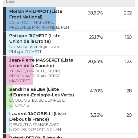
Liste
Florian PHILIPPOT (Liste
38,93%
232
Front National)
LISTE FRONT NATIONAL
PRESENTEE PAR MARINE LE PEN
Philippe RICHERT (Liste
25,17%
150
Union de la Droite)
Unissons nos énergies avec
Philippe RICHERT
Jean-Pierre MASSERET (Liste
20,64%
123
Union de la Gauche)
+ FORTE, + PROCHE, NOTRE
REGION AVEC JEAN-PIERRE
MASSERET
Sandrine BÉLIER (Liste
4,70%
28
d'Europe-Ecologie-Les Verts)
ÉCOLOGISTES, SOLIDAIRES ET
CITOYENS
Laurent JACOBELLI (Liste
3,36%
20
Debout la France)
DEBOUT LA FRANCE AVEC
NICOLAS DUPONT-AIGNAN
Patrick PERON (Liste du