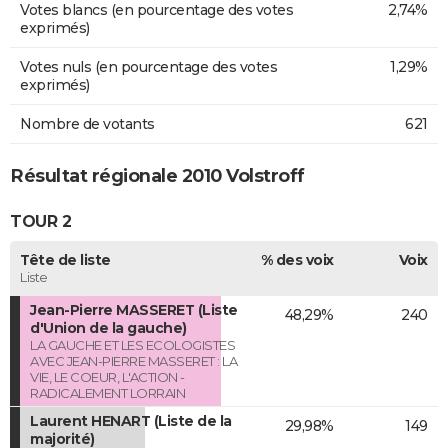
Votes blancs (en pourcentage des votes
2,74%
exprimés)
Votes nuls (en pourcentage des votes
1,29%
exprimés)
Nombre de votants
621
Résultat régionale 2010 Volstroff
TOUR 2
Tête de liste
% des voix
Voix
Liste
Jean-Pierre MASSERET (Liste
48,29%
240
d'Union de la gauche)
LA GAUCHE ET LES ECOLOGISTES
AVEC JEAN-PIERRE MASSERET : LA
VIE, LE COEUR, L'ACTION -
RADICALEMENT LORRAIN
Laurent HENART (Liste de la
29,98%
149
majorité)