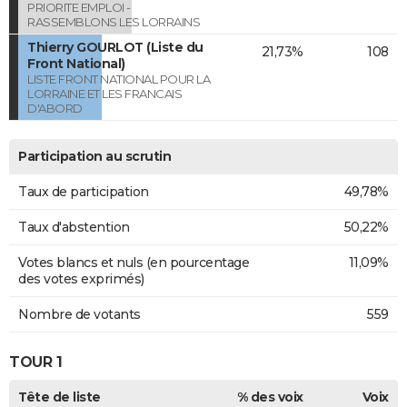
PRIORITE EMPLOI -
RASSEMBLONS LES LORRAINS
Thierry GOURLOT (Liste du
21,73%
108
Front National)
LISTE FRONT NATIONAL POUR LA
LORRAINE ET LES FRANCAIS
D'ABORD
Participation au scrutin
Taux de participation
49,78%
Taux d'abstention
50,22%
Votes blancs et nuls (en pourcentage
11,09%
des votes exprimés)
Nombre de votants
559
TOUR 1
Tête de liste
% des voix
Voix