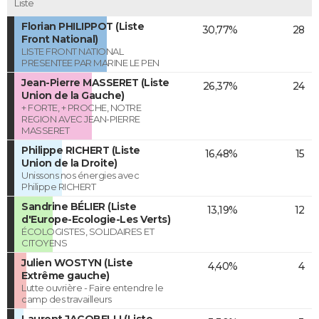
Liste
Florian PHILIPPOT (Liste
30,77%
28
Front National)
LISTE FRONT NATIONAL
PRESENTEE PAR MARINE LE PEN
Jean-Pierre MASSERET (Liste
26,37%
24
Union de la Gauche)
+ FORTE, + PROCHE, NOTRE
REGION AVEC JEAN-PIERRE
MASSERET
Philippe RICHERT (Liste
16,48%
15
Union de la Droite)
Unissons nos énergies avec
Philippe RICHERT
Sandrine BÉLIER (Liste
13,19%
12
d'Europe-Ecologie-Les Verts)
ÉCOLOGISTES, SOLIDAIRES ET
CITOYENS
Julien WOSTYN (Liste
4,40%
4
Extrême gauche)
Lutte ouvrière - Faire entendre le
camp des travailleurs
Laurent JACOBELLI (Liste