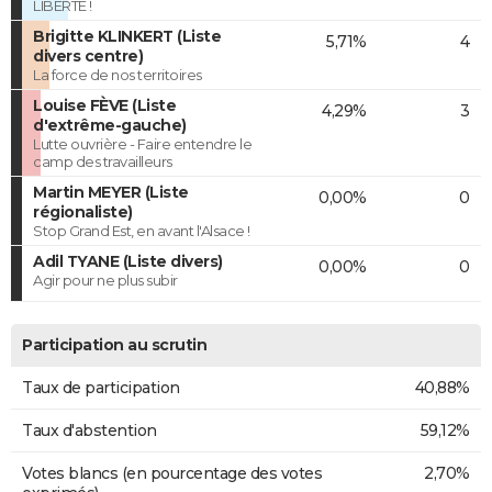
LIBERTÉ !
Brigitte KLINKERT (Liste
5,71%
4
divers centre)
La force de nos territoires
Louise FÈVE (Liste
4,29%
3
d'extrême-gauche)
Lutte ouvrière - Faire entendre le
camp des travailleurs
Martin MEYER (Liste
0,00%
0
régionaliste)
Stop Grand Est, en avant l'Alsace !
Adil TYANE (Liste divers)
0,00%
0
Agir pour ne plus subir
Participation au scrutin
Taux de participation
40,88%
Taux d'abstention
59,12%
Votes blancs (en pourcentage des votes
2,70%