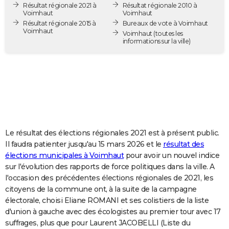
Résultat régionale 2021 à
Résultat régionale 2010 à
City break
Voyage de noces
Climat
Destinations
Voyage nature
Forum
+
PHOTO
Voimhaut
Voimhaut
Résultat régionale 2015 à
Bureaux de vote à Voimhaut
Voimhaut
GUIDES D'ACHAT
Voimhaut
(toutes les
informations sur la ville)
BONS PLANS
CARTE DE VOEUX
Carte Bonne année
Carte Pâques
Carte de Noël
Carte Saint-Valentin
Carte d'anniversaire
DICTIONNAIRE
Biographies
Expressions
Dictionnaire
Citations
Proverbes
PROGRAMME TV
Le résultat des élections régionales 2021 est à présent public.
COPAINS D'AVANT
Il faudra patienter jusqu'au 15 mars 2026 et le
résultat des
élections municipales à Voimhaut
pour avoir un nouvel indice
Se connecter
Collèges
Universités
Service militaire
S'inscrire
Lycées
Primaires
Entreprises
Avis de recherche
AVIS DE DÉCÈS
sur l'évolution des rapports de force politiques dans la ville. A
l'occasion des précédentes élections régionales de 2021, les
FORUM
citoyens de la commune ont, à la suite de la campagne
Lifestyle
Sport
Television
Cinema
Bricolage
Culture
Auto
Voyage
électorale, choisi Eliane ROMANI et ses colistiers de la liste
d'union à gauche avec des écologistes au premier tour avec 17
suffrages, plus que pour Laurent JACOBELLI (Liste du