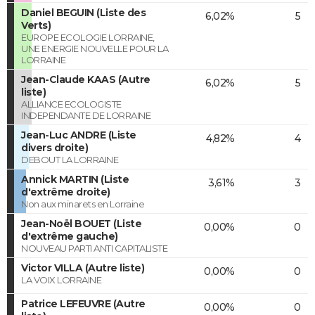
Daniel BEGUIN (Liste des
6,02%
5
Verts)
EUROPE ECOLOGIE LORRAINE,
UNE ENERGIE NOUVELLE POUR LA
LORRAINE
Jean-Claude KAAS (Autre
6,02%
5
liste)
ALLIANCE ECOLOGISTE
INDEPENDANTE DE LORRAINE
Jean-Luc ANDRE (Liste
4,82%
4
divers droite)
DEBOUT LA LORRAINE
Annick MARTIN (Liste
3,61%
3
d'extrême droite)
Non aux minarets en Lorraine
Jean-Noël BOUET (Liste
0,00%
0
d'extrême gauche)
NOUVEAU PARTI ANTI CAPITALISTE
Victor VILLA (Autre liste)
0,00%
0
LA VOIX LORRAINE
Patrice LEFEUVRE (Autre
0,00%
0