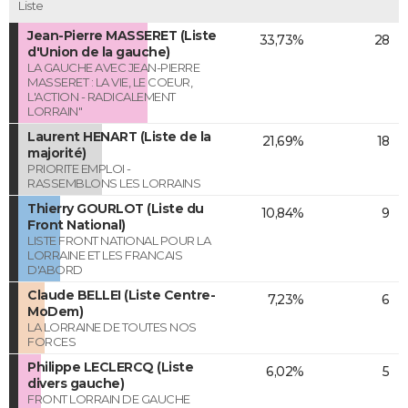
Liste
Jean-Pierre MASSERET (Liste
33,73%
28
d'Union de la gauche)
LA GAUCHE AVEC JEAN-PIERRE
MASSERET : LA VIE, LE COEUR,
L'ACTION - RADICALEMENT
LORRAIN"
Laurent HENART (Liste de la
21,69%
18
majorité)
PRIORITE EMPLOI -
RASSEMBLONS LES LORRAINS
Thierry GOURLOT (Liste du
10,84%
9
Front National)
LISTE FRONT NATIONAL POUR LA
LORRAINE ET LES FRANCAIS
D'ABORD
Claude BELLEI (Liste Centre-
7,23%
6
MoDem)
LA LORRAINE DE TOUTES NOS
FORCES
Philippe LECLERCQ (Liste
6,02%
5
divers gauche)
FRONT LORRAIN DE GAUCHE