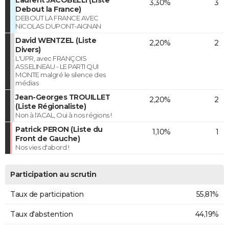
3,30%
3
Debout la France)
DEBOUT LA FRANCE AVEC
NICOLAS DUPONT-AIGNAN
David WENTZEL (Liste
2,20%
2
Divers)
L'UPR, avec FRANÇOIS
ASSELINEAU - LE PARTI QUI
MONTE malgré le silence des
médias
Jean-Georges TROUILLET
2,20%
2
(Liste Régionaliste)
Non à l'ACAL, Oui à nos régions !
Patrick PERON (Liste du
1,10%
1
Front de Gauche)
Nos vies d'abord !
Participation au scrutin
Taux de participation
55,81%
Taux d'abstention
44,19%