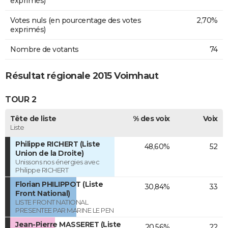
exprimés)
Votes nuls (en pourcentage des votes
2,70%
exprimés)
Nombre de votants
74
Résultat régionale 2015 Voimhaut
TOUR 2
Tête de liste
% des voix
Voix
Liste
Philippe RICHERT (Liste
48,60%
52
Union de la Droite)
Unissons nos énergies avec
Philippe RICHERT
Florian PHILIPPOT (Liste
30,84%
33
Front National)
LISTE FRONT NATIONAL
PRESENTEE PAR MARINE LE PEN
Jean-Pierre MASSERET (Liste
20,56%
22