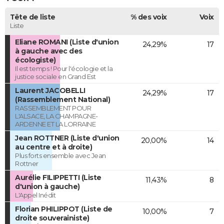
Tête de liste
% des voix
Voix
Liste
Eliane ROMANI (Liste d'union
24,29%
17
à gauche avec des
écologiste)
Il est temps ! Pour l'écologie et la
justice sociale en Grand Est
Laurent JACOBELLI
24,29%
17
(Rassemblement National)
RASSEMBLEMENT POUR
L'ALSACE, LA CHAMPAGNE-
ARDENNE ET LA LORRAINE
Jean ROTTNER (Liste d'union
20,00%
14
au centre et à droite)
Plus forts ensemble avec Jean
Rottner
Aurélie FILIPPETTI (Liste
11,43%
8
d'union à gauche)
L'Appel Inédit
Florian PHILIPPOT (Liste de
10,00%
7
droite souverainiste)