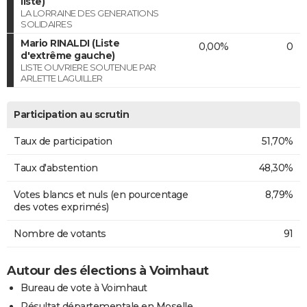
liste)
LA LORRAINE DES GENERATIONS
SOLIDAIRES
Mario RINALDI (Liste
0,00%
0
d'extrême gauche)
LISTE OUVRIERE SOUTENUE PAR
ARLETTE LAGUILLER
Participation au scrutin
Taux de participation
51,70%
Taux d'abstention
48,30%
Votes blancs et nuls (en pourcentage
8,79%
des votes exprimés)
Nombre de votants
91
Autour des élections à Voimhaut
Bureau de vote à Voimhaut
Résultat départementale en Moselle