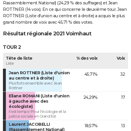
Rassemblement National) (24,29 % des suffrages) et Jean
ROTTNER (14 voix). En ce qui concerne le deuxième tour, Jean
ROTTNER (Liste d'union au centre et à droite) a acquis le plus
grand nombre de voix avec 45,71 % des votes.
Résultat régionale 2021 Voimhaut
TOUR 2
Tête de liste
% des voix
Voix
Liste
Jean ROTTNER (Liste d'union
45,71%
32
au centre et à droite)
Plus forts ensemble avec Jean
Rottner
Eliane ROMANI (Liste d'union
24,29%
17
à gauche avec des
écologiste)
Il est temps ! Pour l'écologie et la
justice sociale en Grand Est
Laurent JACOBELLI
18,57%
13
(Rassemblement National)