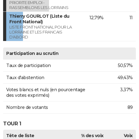
PRIORITE EMPLOI -
RASSEMBLONS LES LORRAINS
Thierry GOURLOT (Liste du
12,79%
11
Front National)
LISTE FRONT NATIONAL POUR LA
LORRAINE ET LES FRANCAIS
D'ABORD
Participation au scrutin
Taux de participation
50,57%
Taux d'abstention
49,43%
Votes blancs et nuls (en pourcentage
3,37%
des votes exprimés)
Nombre de votants
89
TOUR 1
Tête de liste
% des voix
Voix