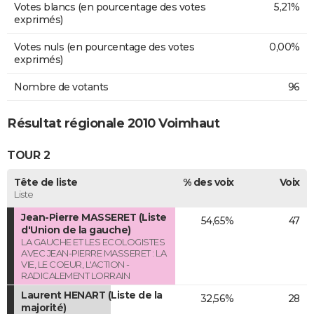
Votes blancs (en pourcentage des votes
5,21%
exprimés)
Votes nuls (en pourcentage des votes
0,00%
exprimés)
Nombre de votants
96
Résultat régionale 2010 Voimhaut
TOUR 2
Tête de liste
% des voix
Voix
Liste
Jean-Pierre MASSERET (Liste
54,65%
47
d'Union de la gauche)
LA GAUCHE ET LES ECOLOGISTES
AVEC JEAN-PIERRE MASSERET : LA
VIE, LE COEUR, L'ACTION -
RADICALEMENT LORRAIN
Laurent HENART (Liste de la
32,56%
28
majorité)