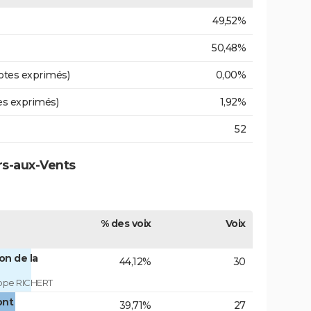
49,52%
50,48%
otes exprimés)
0,00%
es exprimés)
1,92%
52
ers-aux-Vents
% des voix
Voix
on de la
44,12%
30
ippe RICHERT
ont
39,71%
27