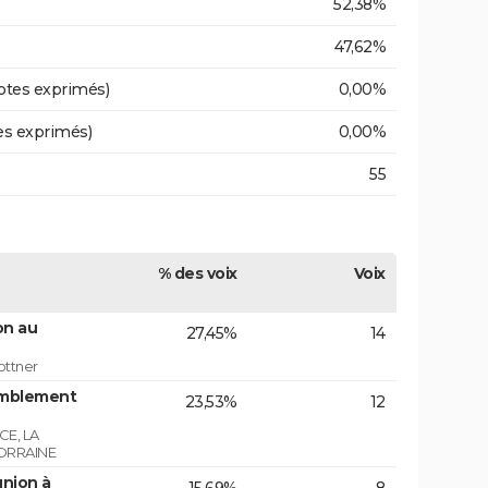
52,38%
47,62%
otes exprimés)
0,00%
es exprimés)
0,00%
55
% des voix
Voix
on au
27,45%
14
ottner
emblement
23,53%
12
E, LA
ORRAINE
union à