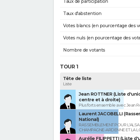
Taux de participation
Taux d'abstention
Votes blancs (en pourcentage des v
Votes nuls (en pourcentage des vot
Nombre de votants
TOUR 1
Tête de liste
Liste
Jean ROTTNER (Liste d'uni
centre et à droite)
Plus forts ensemble avec Jean R
Laurent JACOBELLI (Rass
National)
RASSEMBLEMENT POUR L'ALSAC
CHAMPAGNE-ARDENNE ET LA L
Aurélie FILIPPETTI (Liste d'