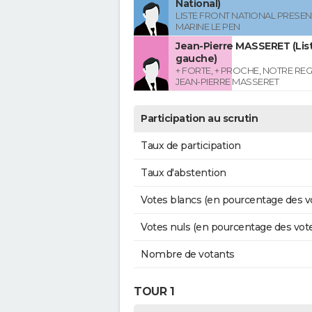
National)
LISTE FRONT NATIONAL PRESEN
MARINE LE PEN
Jean-Pierre MASSERET (List
gauche)
+ FORTE, + PROCHE, NOTRE RE
JEAN-PIERRE MASSERET
Participation au scrutin
Taux de participation
Taux d'abstention
Votes blancs (en pourcentage des v
Votes nuls (en pourcentage des vot
Nombre de votants
TOUR 1