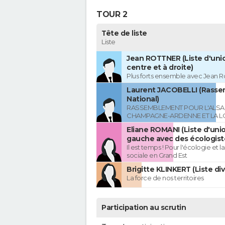
TOUR 2
Tête de liste
Liste
Jean ROTTNER (Liste d'uni
centre et à droite)
Plus forts ensemble avec Jean R
Laurent JACOBELLI (Rass
National)
RASSEMBLEMENT POUR L'ALSAC
CHAMPAGNE-ARDENNE ET LA L
Eliane ROMANI (Liste d'uni
gauche avec des écologist
Il est temps ! Pour l'écologie et la
sociale en Grand Est
Brigitte KLINKERT (Liste di
La force de nos territoires
Participation au scrutin