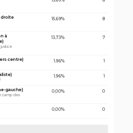
15,69%
8
 droite
15,69%
8
on à
13,73%
7
e)
 justice
vers centre)
1,96%
1
liste)
1,96%
1
!
ême-gauche)
0,00%
0
le camp des
0,00%
0