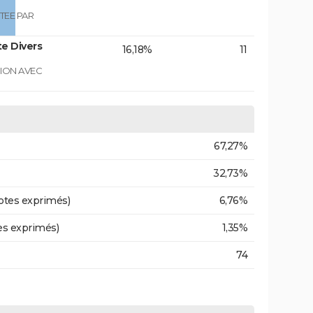
TEE PAR
e Divers
16,18%
11
GION AVEC
67,27%
32,73%
otes exprimés)
6,76%
es exprimés)
1,35%
74