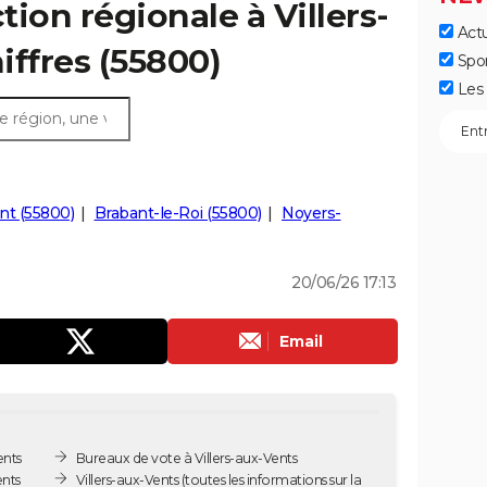
ction régionale à Villers-
Actu
hiffres (55800)
Spo
Les 
nt (55800)
Brabant-le-Roi (55800)
Noyers-
20/06/26 17:13
Email
ents
Bureaux de vote à Villers-aux-Vents
ents
Villers-aux-Vents
(toutes les informations sur la