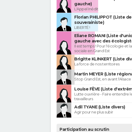
gauche)
L'Appel Inédit
Florian PHILIPPOT (Liste de
souverainiste)
LIBERTÉ !
Eliane ROMANI (Liste d'uni
gauche avec des écologist
Il est temps ! Pour l'écologie et la
sociale en Grand Est
Brigitte KLINKERT (Liste di
La force de nos territoires
Martin MEYER (Liste régiona
Stop Grand Est, en avant l'Alsace 
Louise FÈVE (Liste d'extr
Lutte ouvrière - Faire entendre 
travailleurs
Adil TYANE (Liste divers)
Agir pour ne plus subir
Participation au scrutin