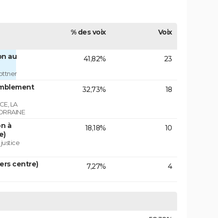
% des voix
Voix
on au
41,82%
23
ottner
emblement
32,73%
18
E, LA
ORRAINE
on à
18,18%
10
e)
 justice
vers centre)
7,27%
4