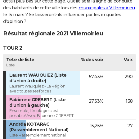
détail plus bas sur cette page. Quelle sera la ligne de conduite
des habitants de cette ville lors des
municipales à Villemoirieu
le 15 mars ? Se laisseront-ils influencer par les enquêtes
d’opinion ?
Résultat régionale 2021 Villemoirieu
TOUR 2
Tête de liste
% des voix
Voix
Liste
Laurent WAUQUIEZ (Liste
57,43%
290
d'union à droite)
Laurent Wauquiez - La Région
avec toutes ses forces
Fabienne GREBERT (Liste
27,33%
138
d'union à gauche)
Ensemble, l'écologie c'est
possible! Avec Fabienne GREBERT
Andréa KOTARAC
15,25%
77
(Rassemblement National)
Liste Rassemblement national