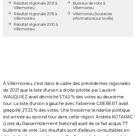
Résultat régionale 2021 à
Bureaux de vote à
City break
Voyage de noces
Climat
Destinations
Voyage nature
Forum
+
PHOTO
Villemoirieu
Villemoirieu
Résultat régionale 2015 à
Villemoirieu
(toutes les
Villemoirieu
informations sur la ville)
GUIDES D'ACHAT
Résultat régionale 2010 à
Villemoirieu
BONS PLANS
CARTE DE VOEUX
Carte Bonne année
Carte Pâques
Carte de Noël
Carte Saint-Valentin
Carte d'anniversaire
DICTIONNAIRE
Biographies
Expressions
Dictionnaire
Citations
Proverbes
PROGRAMME TV
COPAINS D'AVANT
À Villemoirieu, c'est dans le cadre des précédentes régionales
de 2021 que la liste d'union à droite pilotée par Laurent
Se connecter
Collèges
Universités
Service militaire
S'inscrire
Lycées
Primaires
Entreprises
Avis de recherche
AVIS DE DÉCÈS
WAUQUIEZ avait décroché 57,43 % des votes au deuxième
tour. La liste d'union à gauche avec Fabienne GREBERT avait
FORUM
grappillé 27,33 % des votes. Une troisième tendance politique
est arrivée au second tour dans cette région. Andréa KOTARAC
Lifestyle
Sport
Television
Cinema
Bricolage
Culture
Auto
Voyage
(Liste du Rassemblement National) avait de ce fait acquis 77
bulletins de vote. Les résultats sont d'ailleurs consultables en