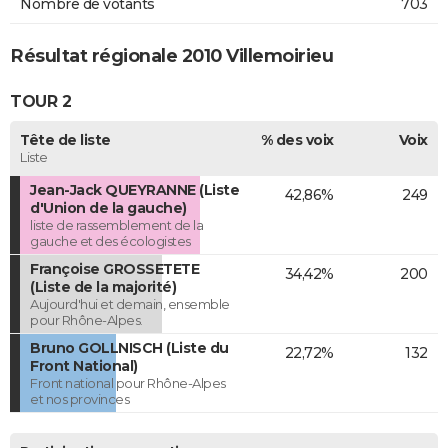
Nombre de votants
703
Résultat régionale 2010 Villemoirieu
TOUR 2
Tête de liste
% des voix
Voix
Liste
Jean-Jack QUEYRANNE (Liste
42,86%
249
d'Union de la gauche)
liste de rassemblement de la
gauche et des écologistes
Françoise GROSSETETE
34,42%
200
(Liste de la majorité)
Aujourd'hui et demain, ensemble
pour Rhône-Alpes.
Bruno GOLLNISCH (Liste du
22,72%
132
Front National)
Front national pour Rhône-Alpes
et nos provinces