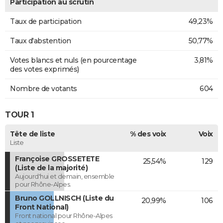
Participation au scrutin
Taux de participation
49,23%
Taux d'abstention
50,77%
Votes blancs et nuls (en pourcentage
3,81%
des votes exprimés)
Nombre de votants
604
TOUR 1
Tête de liste
% des voix
Voix
Liste
Françoise GROSSETETE
25,54%
129
(Liste de la majorité)
Aujourd'hui et demain, ensemble
pour Rhône-Alpes.
Bruno GOLLNISCH (Liste du
20,99%
106
Front National)
Front national pour Rhône-Alpes