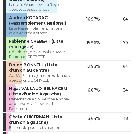
Laurent Wauquiez - La Région
avec toutes ses forces
Andréa KOTARAC
16,97%
84
(Rassemblement National)
Liste Rassemblement national
avec Andréa Kotarac
Fabienne GREBERT (Liste
15,96%
79
écologiste)
L'écologie, c'est possible! Avec
Fabienne GREBERT
Bruno BONNELL (Liste
12,93%
64
d'union au centre)
AURALP, La majorité présidentielle
avec Bruno BONNELL
Najat VALLAUD-BELKACEM
6,87%
34
(Liste d'union à gauche)
L'alternative en Auvergne Rhône-
Alpes avec Najat Vallaud-
Belkacem
Cécile CUKIERMAN (Liste
3,64%
18
d'union à gauche)
Ensemble pour notre région