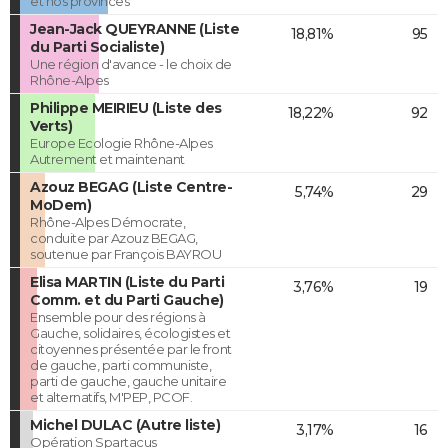
et nos provinces
Jean-Jack QUEYRANNE (Liste
18,81%
95
du Parti Socialiste)
Une région d'avance - le choix de
Rhône-Alpes
Philippe MEIRIEU (Liste des
18,22%
92
Verts)
Europe Ecologie Rhône-Alpes
Autrement et maintenant
Azouz BEGAG (Liste Centre-
5,74%
29
MoDem)
Rhône-Alpes Démocrate,
conduite par Azouz BEGAG,
soutenue par François BAYROU
Elisa MARTIN (Liste du Parti
3,76%
19
Comm. et du Parti Gauche)
Ensemble pour des régions à
Gauche, solidaires, écologistes et
citoyennes présentée par le front
de gauche, parti communiste,
parti de gauche, gauche unitaire
et alternatifs, M'PEP, PCOF.
Michel DULAC (Autre liste)
3,17%
16
Opération Spartacus