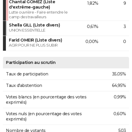
Chantal GOMEZ (Liste
1,82%
9
d'extrême-gauche)
Lutte ouvrière - Faire entendre le
camp des travailleurs
Shella GILL (Liste divers)
0,61%
3
UNION ESSENTIELLE
Farid OMEIR (Liste divers)
0,00%
0
AGIR POUR NE PLUS SUBIR
Participation au scrutin
Taux de participation
35,05%
Taux d'abstention
64,95%
Votes blancs (en pourcentage des votes
0,99%
exprimés)
Votes nuls (en pourcentage des votes
0,60%
exprimés)
Nombre de votants
503