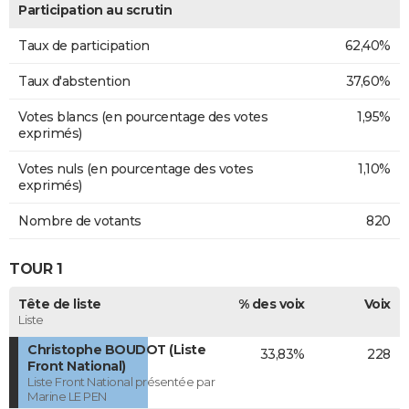
Participation au scrutin
Taux de participation
62,40%
Taux d'abstention
37,60%
Votes blancs (en pourcentage des votes
1,95%
exprimés)
Votes nuls (en pourcentage des votes
1,10%
exprimés)
Nombre de votants
820
TOUR 1
Tête de liste
% des voix
Voix
Liste
Christophe BOUDOT (Liste
33,83%
228
Front National)
Liste Front National présentée par
Marine LE PEN