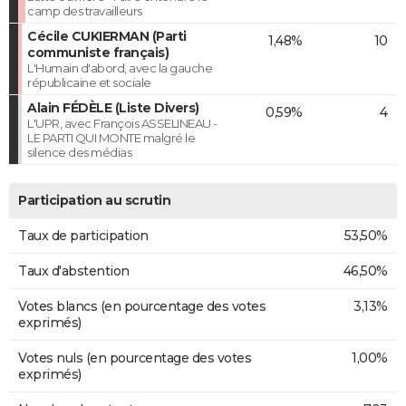
camp des travailleurs
Cécile CUKIERMAN (Parti
1,48%
10
communiste français)
L'Humain d'abord, avec la gauche
républicaine et sociale
Alain FÉDÈLE (Liste Divers)
0,59%
4
L'UPR, avec François ASSELINEAU -
LE PARTI QUI MONTE malgré le
silence des médias
Participation au scrutin
Taux de participation
53,50%
Taux d'abstention
46,50%
Votes blancs (en pourcentage des votes
3,13%
exprimés)
Votes nuls (en pourcentage des votes
1,00%
exprimés)