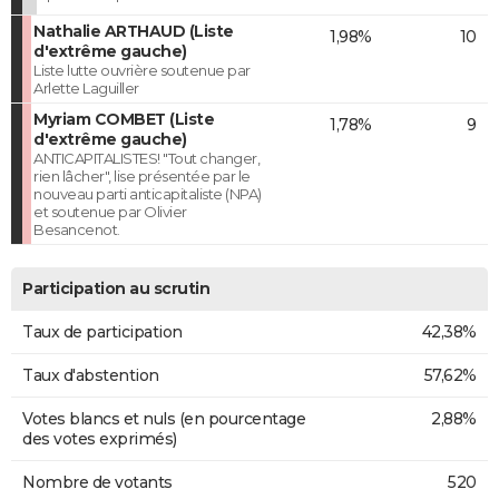
Nathalie ARTHAUD (Liste
1,98%
10
d'extrême gauche)
Liste lutte ouvrière soutenue par
Arlette Laguiller
Myriam COMBET (Liste
1,78%
9
d'extrême gauche)
ANTICAPITALISTES! "Tout changer,
rien lâcher", lise présentée par le
nouveau parti anticapitaliste (NPA)
et soutenue par Olivier
Besancenot.
Participation au scrutin
Taux de participation
42,38%
Taux d'abstention
57,62%
Votes blancs et nuls (en pourcentage
2,88%
des votes exprimés)
Nombre de votants
520