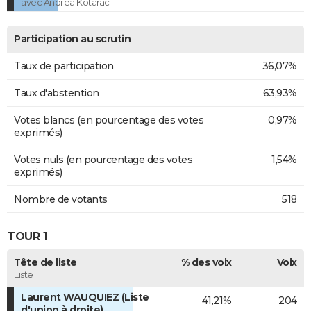
avec Andréa Kotarac
Participation au scrutin
Taux de participation
36,07%
Taux d'abstention
63,93%
Votes blancs (en pourcentage des votes
0,97%
exprimés)
Votes nuls (en pourcentage des votes
1,54%
exprimés)
Nombre de votants
518
TOUR 1
Tête de liste
% des voix
Voix
Liste
Laurent WAUQUIEZ (Liste
41,21%
204
d'union à droite)