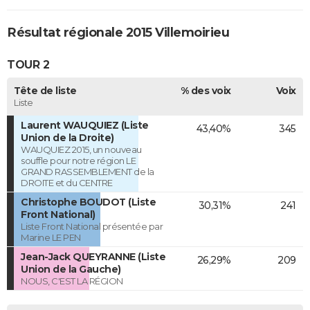
Résultat régionale 2015 Villemoirieu
TOUR 2
Tête de liste
% des voix
Voix
Liste
Laurent WAUQUIEZ (Liste
43,40%
345
Union de la Droite)
WAUQUIEZ 2015, un nouveau
souffle pour notre région LE
GRAND RASSEMBLEMENT de la
DROITE et du CENTRE
Christophe BOUDOT (Liste
30,31%
241
Front National)
Liste Front National présentée par
Marine LE PEN
Jean-Jack QUEYRANNE (Liste
26,29%
209
Union de la Gauche)
NOUS, C'EST LA RÉGION