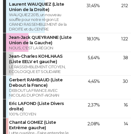
Laurent WAUQUIEZ (Liste
31,45%
212
Union de la Droite)
WAUQUIEZ 2015, un nouveau
souffle pour notre région LE
GRAND RASSEMBLEMENT de la
DROITE et du CENTRE
Jean-Jack QUEYRANNE (Liste
18,10%
122
Union de la Gauche)
NOUS, C'EST LA RÉGION
Jean-Charles KOHLHAAS
5,64%
38
(Liste EELV et gauche)
LE RASSEMBLEMENT CITOYEN,
ECOLOGIQUE ET SOLIDAIRE
Gerbert RAMBAUD (Liste
4,45%
30
Debout la France)
DEBOUT LA FRANCE AVEC
NICOLAS DUPONT-AIGNAN
Eric LAFOND (Liste Divers
2,37%
16
droite)
100% CITOYEN
Chantal GOMEZ (Liste
2,08%
14
Extrême gauche)
Lutte ouvrière - Faire entendre le