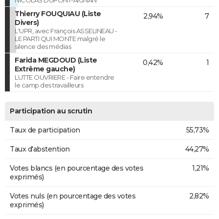
Thierry FOUQUIAU (Liste
2,94%
7
Divers)
L'UPR, avec François ASSELINEAU -
LE PARTI QUI MONTE malgré le
silence des médias
Farida MEGDOUD (Liste
0,42%
1
Extrême gauche)
LUTTE OUVRIERE - Faire entendre
le camp des travailleurs
Participation au scrutin
Taux de participation
55,73%
Taux d'abstention
44,27%
Votes blancs (en pourcentage des votes
1,21%
exprimés)
Votes nuls (en pourcentage des votes
2,82%
exprimés)