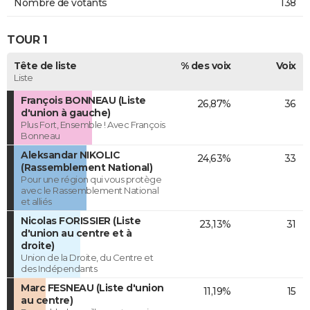
Nombre de votants
138
TOUR 1
Tête de liste
% des voix
Voix
Liste
François BONNEAU (Liste
26,87%
36
d'union à gauche)
Plus Fort, Ensemble ! Avec François
Bonneau
Aleksandar NIKOLIC
24,63%
33
(Rassemblement National)
Pour une région qui vous protège
avec le Rassemblement National
et alliés
Nicolas FORISSIER (Liste
23,13%
31
d'union au centre et à
droite)
Union de la Droite, du Centre et
des Indépendants
Marc FESNEAU (Liste d'union
11,19%
15
au centre)