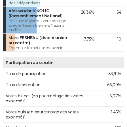
des Indépendants
Aleksandar NIKOLIC
26,36%
34
(Rassemblement National)
Pour une région qui vous protège
avec le Rassemblement National
et alliés
Marc FESNEAU (Liste d'union
7,75%
10
au centre)
Ensemble, le meilleur est avenir
Participation au scrutin
Taux de participation
33,91%
Taux d'abstention
66,09%
Votes blancs (en pourcentage des votes
5,07%
exprimés)
Votes nuls (en pourcentage des votes
1,45%
exprimés)