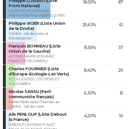
Philippe LOISEAU (Liste
36,55%
87
Front National)
LISTE FRONT NATIONAL
PRESENTEE PAR MARINE LE PEN
Philippe VIGIER (Liste Union
25,63%
61
de la Droite)
Centre - Val de Loire, la
Renaissance !
François BONNEAU (Liste
15,55%
37
Union de la Gauche)
A FOND MA REGION AVEC
FRANCOIS BONNEAU
Charles FOURNIER (Liste
8,40%
20
d'Europe-Ecologie-Les Verts)
ECOLOGISTES, CITOYENS ET
SOLIDAIRES
Nicolas SANSU (Parti
6,30%
15
communiste français)
Rassembler avec l'Humain au
Centre - Val de Loire
Alix PENLOUP (Liste Debout
4,20%
10
la France)
DEBOUT LA FRANCE AVEC
NICOLAS DUPONT-AIGNAN