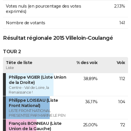
Votes nuls (en pourcentage des votes
2,13%
exprimés)
Nombre de votants
141
Résultat régionale 2015 Villeloin-Coulangé
TOUR 2
Tête de liste
% des voix
Voix
Liste
Philippe VIGIER (Liste Union
38,89%
112
de la Droite)
Centre - Val de Loire, la
Renaissance !
Philippe LOISEAU (Liste
36,11%
104
Front National)
LISTE FRONT NATIONAL
PRESENTEE PAR MARINE LE PEN
François BONNEAU (Liste
25,00%
72
Union de la Gauche)