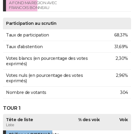
A FOND MA REGION AVEC
FRANCOIS BONNEAU
Participation au scrutin
Taux de participation
68,31%
Taux d'abstention
31,69%
Votes blancs (en pourcentage des votes
2,30%
exprimés)
Votes nuls (en pourcentage des votes
2,96%
exprimés)
Nombre de votants
304
TOUR 1
Tête de liste
% des voix
Voix
Liste