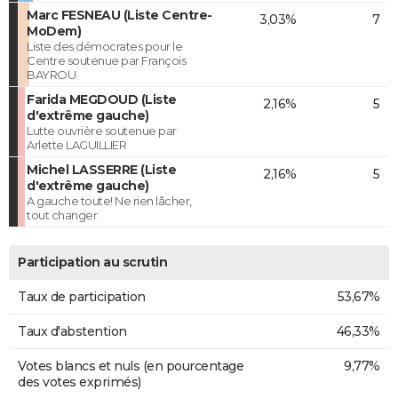
Marc FESNEAU (Liste Centre-
3,03%
7
MoDem)
Liste des démocrates pour le
Centre soutenue par François
BAYROU.
Farida MEGDOUD (Liste
2,16%
5
d'extrême gauche)
Lutte ouvrière soutenue par
Arlette LAGUILLIER
Michel LASSERRE (Liste
2,16%
5
d'extrême gauche)
A gauche toute! Ne rien lâcher,
tout changer.
Participation au scrutin
Taux de participation
53,67%
Taux d'abstention
46,33%
Votes blancs et nuls (en pourcentage
9,77%
des votes exprimés)