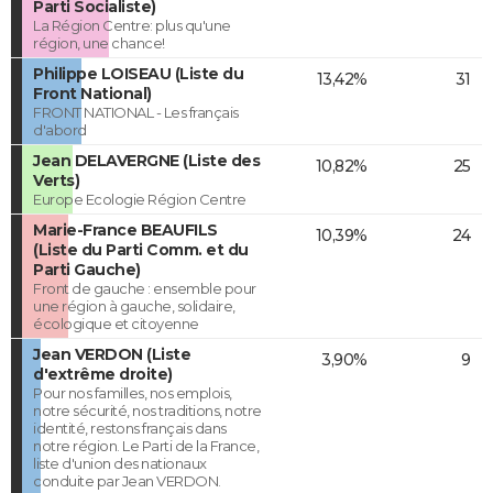
Parti Socialiste)
La Région Centre: plus qu'une
région, une chance!
Philippe LOISEAU (Liste du
13,42%
31
Front National)
FRONT NATIONAL - Les français
d'abord
Jean DELAVERGNE (Liste des
10,82%
25
Verts)
Europe Ecologie Région Centre
Marie-France BEAUFILS
10,39%
24
(Liste du Parti Comm. et du
Parti Gauche)
Front de gauche : ensemble pour
une région à gauche, solidaire,
écologique et citoyenne
Jean VERDON (Liste
3,90%
9
d'extrême droite)
Pour nos familles, nos emplois,
notre sécurité, nos traditions, notre
identité, restons français dans
notre région. Le Parti de la France,
liste d'union des nationaux
conduite par Jean VERDON.