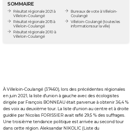
SOMMAIRE
City break
Voyage de noces
Climat
Destinations
Voyage nature
Forum
+
PHOTO
Résultat régionale 2021 à
Bureaux de vote à Villeloin-
Villeloin-Coulangé
Coulangé
GUIDES D'ACHAT
Résultat régionale 2015 à
Villeloin-Coulangé
(toutes les
Villeloin-Coulangé
informations sur la ville)
BONS PLANS
Résultat régionale 2010 à
Villeloin-Coulangé
CARTE DE VOEUX
Carte Bonne année
Carte Pâques
Carte de Noël
Carte Saint-Valentin
Carte d'anniversaire
DICTIONNAIRE
Biographies
Expressions
Dictionnaire
Citations
Proverbes
PROGRAMME TV
COPAINS D'AVANT
À Villeloin-Coulangé (37460), lors des précédentes régionales
Se connecter
Collèges
Universités
Service militaire
S'inscrire
Lycées
Primaires
Entreprises
Avis de recherche
AVIS DE DÉCÈS
en juin 2021, la liste d'union à gauche avec des écologistes
dirigée par François BONNEAU était parvenue à obtenir 36,4 %
FORUM
des voix au deuxième tour. La liste d'union au centre et à droite
Lifestyle
Sport
Television
Cinema
Bricolage
Culture
Auto
Voyage
guidée par Nicolas FORISSIER avait raflé 29,5 % des suffrages.
Une troisième tendance politique est arrivée au second tour
dans cette région. Aleksandar NIKOLIC (Liste du