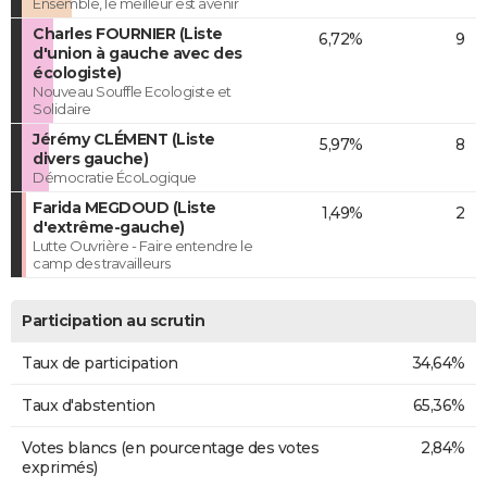
Ensemble, le meilleur est avenir
Charles FOURNIER (Liste
6,72%
9
d'union à gauche avec des
écologiste)
Nouveau Souffle Ecologiste et
Solidaire
Jérémy CLÉMENT (Liste
5,97%
8
divers gauche)
Démocratie ÉcoLogique
Farida MEGDOUD (Liste
1,49%
2
d'extrême-gauche)
Lutte Ouvrière - Faire entendre le
camp des travailleurs
Participation au scrutin
Taux de participation
34,64%
Taux d'abstention
65,36%
Votes blancs (en pourcentage des votes
2,84%
exprimés)