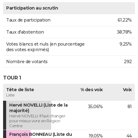
Participation au scrutin
Taux de participation
61,22%
Taux d'abstention
38,78%
Votes blancs et nuls (en pourcentage
9,25%
des votes exprimés)
Nombre de votants
292
TOUR 1
Tête de liste
% des voix
Voix
Liste
Hervé NOVELLI (Liste de la
35,06%
81
majorité)
Hervé NOVELLI: Il faut changer
pour mieux vivre en Région
Centre
François BONNEAU (Liste du
19,05%
44