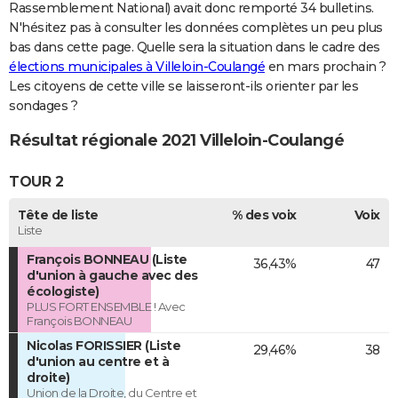
Rassemblement National) avait donc remporté 34 bulletins.
N'hésitez pas à consulter les données complètes un peu plus
bas dans cette page. Quelle sera la situation dans le cadre des
élections municipales à Villeloin-Coulangé
en mars prochain ?
Les citoyens de cette ville se laisseront-ils orienter par les
sondages ?
Résultat régionale 2021 Villeloin-Coulangé
TOUR 2
Tête de liste
% des voix
Voix
Liste
François BONNEAU (Liste
36,43%
47
d'union à gauche avec des
écologiste)
PLUS FORT ENSEMBLE ! Avec
François BONNEAU
Nicolas FORISSIER (Liste
29,46%
38
d'union au centre et à
droite)
Union de la Droite, du Centre et