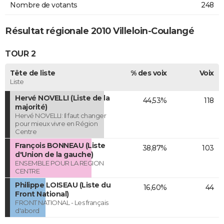
Nombre de votants
248
Résultat régionale 2010 Villeloin-Coulangé
TOUR 2
Tête de liste
% des voix
Voix
Liste
Hervé NOVELLI (Liste de la
44,53%
118
majorité)
Hervé NOVELLI: Il faut changer
pour mieux vivre en Région
Centre
François BONNEAU (Liste
38,87%
103
d'Union de la gauche)
ENSEMBLE POUR LA REGION
CENTRE
Philippe LOISEAU (Liste du
16,60%
44
Front National)
FRONT NATIONAL - Les français
d'abord