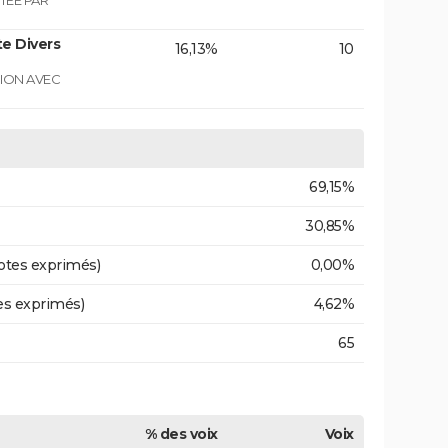
TEE PAR
e Divers
16,13%
10
GION AVEC
69,15%
30,85%
otes exprimés)
0,00%
es exprimés)
4,62%
65
% des voix
Voix