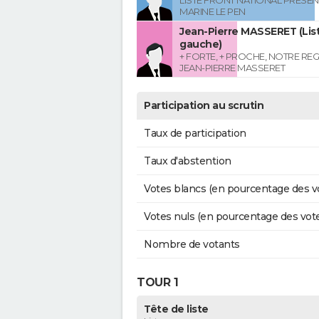
LISTE FRONT NATIONAL PRESEN
MARINE LE PEN
Jean-Pierre MASSERET (List
gauche)
+ FORTE, + PROCHE, NOTRE RE
JEAN-PIERRE MASSERET
Participation au scrutin
Taux de participation
Taux d'abstention
Votes blancs (en pourcentage des v
Votes nuls (en pourcentage des vot
Nombre de votants
TOUR 1
Tête de liste