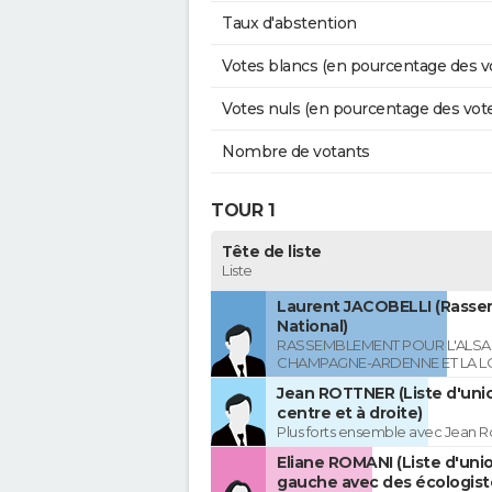
Taux d'abstention
Votes blancs (en pourcentage des v
Votes nuls (en pourcentage des vot
Nombre de votants
TOUR 1
Tête de liste
Liste
Laurent JACOBELLI (Rass
National)
RASSEMBLEMENT POUR L'ALSAC
CHAMPAGNE-ARDENNE ET LA L
Jean ROTTNER (Liste d'uni
centre et à droite)
Plus forts ensemble avec Jean R
Eliane ROMANI (Liste d'uni
gauche avec des écologist