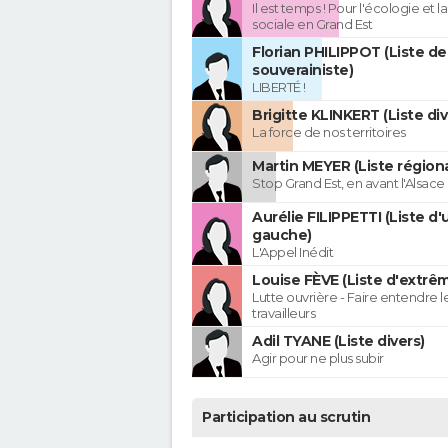
Il est temps ! Pour l'écologie et la
sociale en Grand Est
Florian PHILIPPOT (Liste de
souverainiste)
LIBERTÉ !
Brigitte KLINKERT (Liste di
La force de nos territoires
Martin MEYER (Liste régiona
Stop Grand Est, en avant l'Alsace 
Aurélie FILIPPETTI (Liste d'
gauche)
L'Appel Inédit
Louise FÈVE (Liste d'extr
Lutte ouvrière - Faire entendre 
travailleurs
Adil TYANE (Liste divers)
Agir pour ne plus subir
Participation au scrutin