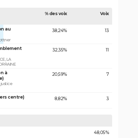
% des voix
Voix
on au
38,24%
13
ottner
emblement
32,35%
11
E, LA
ORRAINE
on à
20,59%
7
e)
 justice
vers centre)
8,82%
3
48,05%