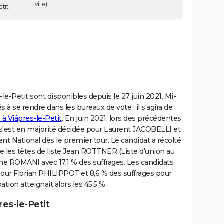
ville)
tit
-le-Petit sont disponibles depuis le 27 juin 2021. Mi-
 à se rendre dans les bureaux de vote : il s'agira de
 à Viâpres-le-Petit
. En juin 2021, lors des précédentes
it s'est en majorité décidée pour Laurent JACOBELLI et
nt National dès le premier tour. Le candidat a récolté
te les têtes de liste Jean ROTTNER (Liste d'union au
iane ROMANI avec 17,1 % des suffrages. Les candidats
 pour Florian PHILIPPOT et 8,6 % des suffrages pour
tion atteignait alors les 45,5 %.
res-le-Petit