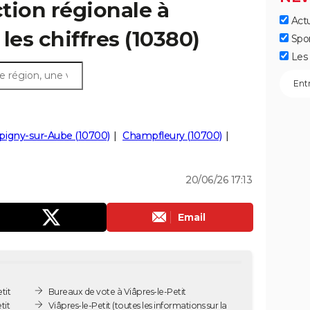
ction régionale à
Actu
 les chiffres (10380)
Spo
Les 
igny-sur-Aube (10700)
Champfleury (10700)
20/06/26 17:13
Email
tit
Bureaux de vote à Viâpres-le-Petit
tit
Viâpres-le-Petit
(toutes les informations sur la