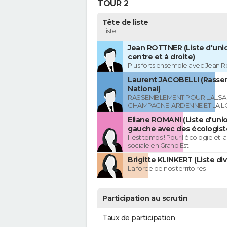
TOUR 2
Tête de liste
Liste
Jean ROTTNER (Liste d'uni
centre et à droite)
Plus forts ensemble avec Jean R
Laurent JACOBELLI (Rass
National)
RASSEMBLEMENT POUR L'ALSAC
CHAMPAGNE-ARDENNE ET LA L
Eliane ROMANI (Liste d'uni
gauche avec des écologist
Il est temps ! Pour l'écologie et la
sociale en Grand Est
Brigitte KLINKERT (Liste di
La force de nos territoires
Participation au scrutin
Taux de participation