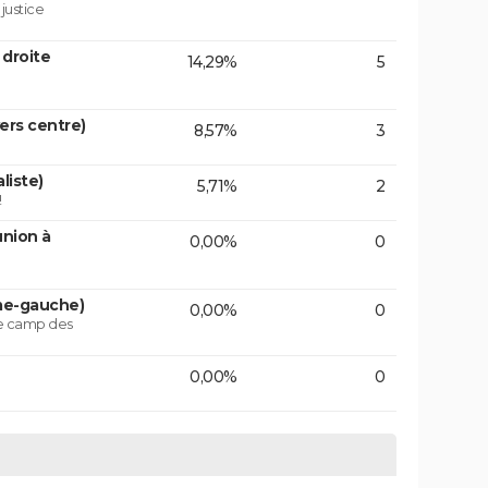
 justice
 droite
14,29%
5
vers centre)
8,57%
3
liste)
5,71%
2
!
union à
0,00%
0
ême-gauche)
0,00%
0
le camp des
0,00%
0