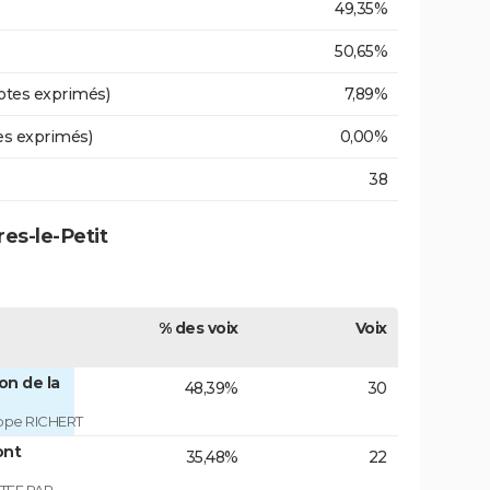
49,35%
50,65%
otes exprimés)
7,89%
es exprimés)
0,00%
38
res-le-Petit
% des voix
Voix
on de la
48,39%
30
ippe RICHERT
ont
35,48%
22