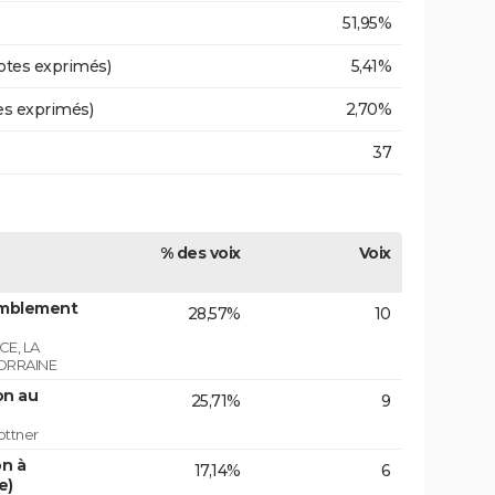
51,95%
otes exprimés)
5,41%
es exprimés)
2,70%
37
% des voix
Voix
emblement
28,57%
10
E, LA
ORRAINE
on au
25,71%
9
ottner
on à
17,14%
6
e)