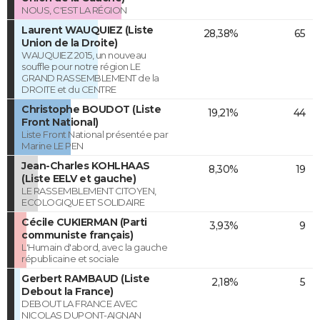
NOUS, C'EST LA RÉGION
Laurent WAUQUIEZ (Liste
28,38%
65
Union de la Droite)
WAUQUIEZ 2015, un nouveau
souffle pour notre région LE
GRAND RASSEMBLEMENT de la
DROITE et du CENTRE
Christophe BOUDOT (Liste
19,21%
44
Front National)
Liste Front National présentée par
Marine LE PEN
Jean-Charles KOHLHAAS
8,30%
19
(Liste EELV et gauche)
LE RASSEMBLEMENT CITOYEN,
ECOLOGIQUE ET SOLIDAIRE
Cécile CUKIERMAN (Parti
3,93%
9
communiste français)
L'Humain d'abord, avec la gauche
républicaine et sociale
Gerbert RAMBAUD (Liste
2,18%
5
Debout la France)
DEBOUT LA FRANCE AVEC
NICOLAS DUPONT-AIGNAN