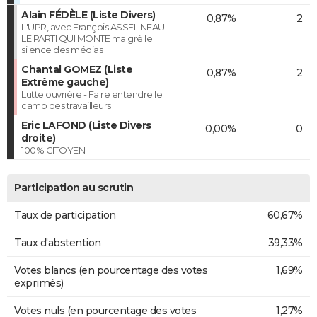
Alain FÉDÈLE (Liste Divers)
0,87%
2
L'UPR, avec François ASSELINEAU -
LE PARTI QUI MONTE malgré le
silence des médias
Chantal GOMEZ (Liste
0,87%
2
Extrême gauche)
Lutte ouvrière - Faire entendre le
camp des travailleurs
Eric LAFOND (Liste Divers
0,00%
0
droite)
100% CITOYEN
Participation au scrutin
Taux de participation
60,67%
Taux d'abstention
39,33%
Votes blancs (en pourcentage des votes
1,69%
exprimés)
Votes nuls (en pourcentage des votes
1,27%