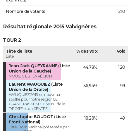
exprimés)
Nombre de votants
210
Résultat régionale 2015 Valvignères
TOUR 2
Tête de liste
% des voix
Voix
Liste
Jean-Jack QUEYRANNE (Liste
44,78%
120
Union de la Gauche)
NOUS, C'EST LA RÉGION
Laurent WAUQUIEZ (Liste
36,94%
99
Union de la Droite)
WAUQUIEZ 2015, un nouveau
souffle pour notre région LE
GRAND RASSEMBLEMENT de la
DROITE et du CENTRE
Christophe BOUDOT (Liste
18,28%
49
Front National)
Liste Front National présentée par