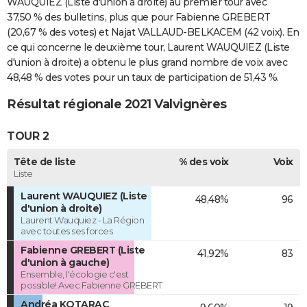
WAUQUIEZ (Liste d'union à droite) au premier tour avec
37,50 % des bulletins, plus que pour Fabienne GREBERT
(20,67 % des votes) et Najat VALLAUD-BELKACEM (42 voix). En
ce qui concerne le deuxième tour, Laurent WAUQUIEZ (Liste
d'union à droite) a obtenu le plus grand nombre de voix avec
48,48 % des votes pour un taux de participation de 51,43 %.
Résultat régionale 2021 Valvignères
TOUR 2
Tête de liste
% des voix
Voix
Liste
Laurent WAUQUIEZ (Liste
48,48%
96
d'union à droite)
Laurent Wauquiez - La Région
avec toutes ses forces
Fabienne GREBERT (Liste
41,92%
83
d'union à gauche)
Ensemble, l'écologie c'est
possible! Avec Fabienne GREBERT
Andréa KOTARAC