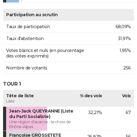
Participation au scrutin
Taux de participation
68,09%
Taux d'abstention
31,91%
Votes blancs et nuls (en pourcentage
1,95%
des votes exprimés)
Nombre de votants
256
TOUR 1
Tête de liste
% des voix
Voix
Liste
Jean-Jack QUEYRANNE (Liste
32,21%
67
du Parti Socialiste)
Une région d'avance - le choix de
Rhône-Alpes
Françoise GROSSETETE
26,92%
56