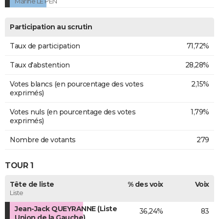
Marine LE PEN
Participation au scrutin
Taux de participation
71,72%
Taux d'abstention
28,28%
Votes blancs (en pourcentage des votes
2,15%
exprimés)
Votes nuls (en pourcentage des votes
1,79%
exprimés)
Nombre de votants
279
TOUR 1
Tête de liste
% des voix
Voix
Liste
Jean-Jack QUEYRANNE (Liste
36,24%
83
Union de la Gauche)