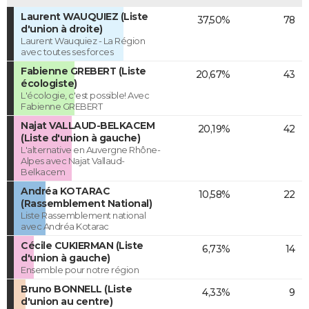
Laurent WAUQUIEZ (Liste
37,50%
78
d'union à droite)
Laurent Wauquiez - La Région
avec toutes ses forces
Fabienne GREBERT (Liste
20,67%
43
écologiste)
L'écologie, c'est possible! Avec
Fabienne GREBERT
Najat VALLAUD-BELKACEM
20,19%
42
(Liste d'union à gauche)
L'alternative en Auvergne Rhône-
Alpes avec Najat Vallaud-
Belkacem
Andréa KOTARAC
10,58%
22
(Rassemblement National)
Liste Rassemblement national
avec Andréa Kotarac
Cécile CUKIERMAN (Liste
6,73%
14
d'union à gauche)
Ensemble pour notre région
Bruno BONNELL (Liste
4,33%
9
d'union au centre)