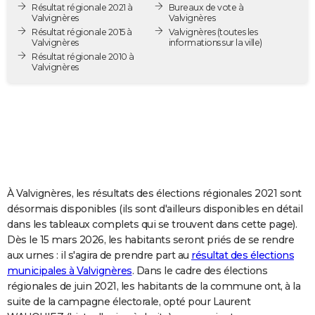
Résultat régionale 2021 à
Bureaux de vote à
City break
Voyage de noces
Climat
Destinations
Voyage nature
Forum
+
PHOTO
Valvignères
Valvignères
Résultat régionale 2015 à
Valvignères
(toutes les
Valvignères
informations sur la ville)
GUIDES D'ACHAT
Résultat régionale 2010 à
Valvignères
BONS PLANS
CARTE DE VOEUX
Carte Bonne année
Carte Pâques
Carte de Noël
Carte Saint-Valentin
Carte d'anniversaire
DICTIONNAIRE
Biographies
Expressions
Dictionnaire
Citations
Proverbes
PROGRAMME TV
COPAINS D'AVANT
À Valvignères, les résultats des élections régionales 2021 sont
désormais disponibles (ils sont d'ailleurs disponibles en détail
Se connecter
Collèges
Universités
Service militaire
S'inscrire
Lycées
Primaires
Entreprises
Avis de recherche
AVIS DE DÉCÈS
dans les tableaux complets qui se trouvent dans cette page).
Dès le 15 mars 2026, les habitants seront priés de se rendre
FORUM
aux urnes : il s'agira de prendre part au
résultat des élections
municipales à Valvignères
. Dans le cadre des élections
Lifestyle
Sport
Television
Cinema
Bricolage
Culture
Auto
Voyage
régionales de juin 2021, les habitants de la commune ont, à la
suite de la campagne électorale, opté pour Laurent