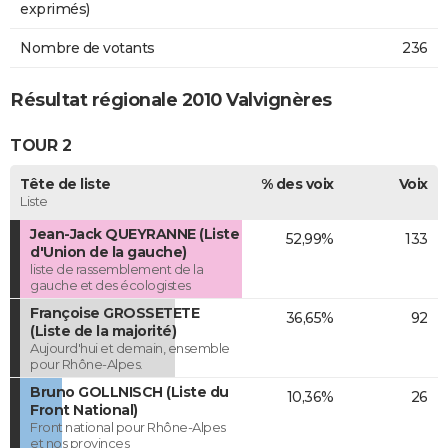
exprimés)
Nombre de votants
236
Résultat régionale 2010 Valvignères
TOUR 2
Tête de liste
% des voix
Voix
Liste
Jean-Jack QUEYRANNE (Liste
52,99%
133
d'Union de la gauche)
liste de rassemblement de la
gauche et des écologistes
Françoise GROSSETETE
36,65%
92
(Liste de la majorité)
Aujourd'hui et demain, ensemble
pour Rhône-Alpes.
Bruno GOLLNISCH (Liste du
10,36%
26
Front National)
Front national pour Rhône-Alpes
et nos provinces