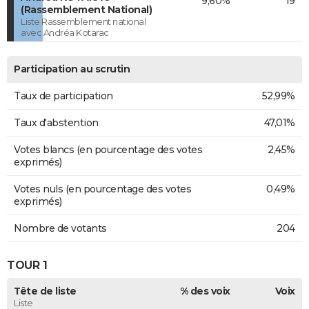
9,60%
19
(Rassemblement National)
Liste Rassemblement national
avec Andréa Kotarac
Participation au scrutin
Taux de participation
52,99%
Taux d'abstention
47,01%
Votes blancs (en pourcentage des votes
2,45%
exprimés)
Votes nuls (en pourcentage des votes
0,49%
exprimés)
Nombre de votants
204
TOUR 1
Tête de liste
% des voix
Voix
Liste