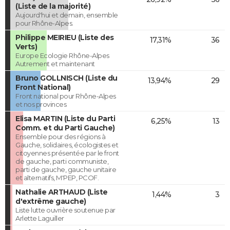
(Liste de la majorité)
Aujourd'hui et demain, ensemble
pour Rhône-Alpes.
Philippe MEIRIEU (Liste des
17,31%
36
Verts)
Europe Ecologie Rhône-Alpes
Autrement et maintenant
Bruno GOLLNISCH (Liste du
13,94%
29
Front National)
Front national pour Rhône-Alpes
et nos provinces
Elisa MARTIN (Liste du Parti
6,25%
13
Comm. et du Parti Gauche)
Ensemble pour des régions à
Gauche, solidaires, écologistes et
citoyennes présentée par le front
de gauche, parti communiste,
parti de gauche, gauche unitaire
et alternatifs, M'PEP, PCOF.
Nathalie ARTHAUD (Liste
1,44%
3
d'extrême gauche)
Liste lutte ouvrière soutenue par
Arlette Laguiller