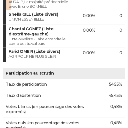
AURALP, La majorité présidentielle
avec Bruno BONNELL
Shella GILL (Liste divers)
0,00%
0
UNION ESSENTIELLE
Chantal GOMEZ (Liste
0,00%
0
d'extrême-gauche)
Lutte ouvrière - Faire entendre le
camp des travailleurs
Farid OMEIR (Liste divers)
0,00%
0
AGIR POUR NE PLUS SUBIR
Participation au scrutin
Taux de participation
54,55%
Taux d'abstention
45,45%
Votes blancs (en pourcentage des votes
0,48%
exprimés)
Votes nuls (en pourcentage des votes
0,48%