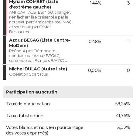
Myriam COMBET (Liste
1,44%
3
d'extrême gauche)
ANTICAPITALISTES! "Tout changer,
rien lâcher", lise présentée par le
nouveau parti anticapitaliste (NPA)
et soutenue par Olivier
Besancenot.
Azouz BEGAG (Liste Centre-
0,48%
1
MoDem)
Rhône-Alpes Démocrate,
conduite par Azouz BEGAG,
soutenue par François BAYROU
Michel DULAC (Autre liste)
0,00%
0
Opération Spartacus
Participation au scrutin
Taux de participation
58,24%
Taux d'abstention
41,76%
Votes blancs et nuls (en pourcentage
5,02%
des votes exprimés)