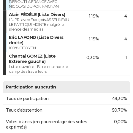
DEBOUT LA FRANCE AVEC
NICOLAS DUPONT-AIGNAN
Alain FÉDÈLE (Liste Divers)
1,19%
4
L'UPR, avec François ASSELINEAU -
LE PARTI QUI MONTE malgré le
silence des médias
Eric LAFOND (Liste Divers
1,19%
4
droite)
100% CITOYEN
Chantal GOMEZ (Liste
0,30%
1
Extrême gauche)
Lutte ouvrière - Faire entendre le
camp des travailleurs
Participation au scrutin
Taux de participation
49,30%
Taux d'abstention
50,70%
Votes blancs (en pourcentage des votes
0,00%
exprimés)