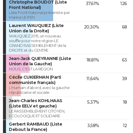
Christophe BOUDOT (Liste
37,61%
126
Front National)
Liste Front National présentée par
Marine LE PEN
Laurent WAUQUIEZ (Liste
20,30%
68
Union de la Droite)
WAUQUIEZ 2015, un nouveau
souffle pour notre région LE
GRAND RASSEMBLEMENT de la
DROITE et du CENTRE
Jean-Jack QUEYRANNE (Liste
18,81%
63
Union de la Gauche)
NOUS, C'EST LA RÉGION
Cécile CUKIERMAN (Parti
11,64%
39
communiste français)
L'Humain d'abord, avec la gauche
républicaine et sociale
Jean-Charles KOHLHAAS
5,37%
18
(Liste EELV et gauche)
LE RASSEMBLEMENT CITOYEN,
ECOLOGIQUE ET SOLIDAIRE
Gerbert RAMBAUD (Liste
3,58%
12
Debout la France)