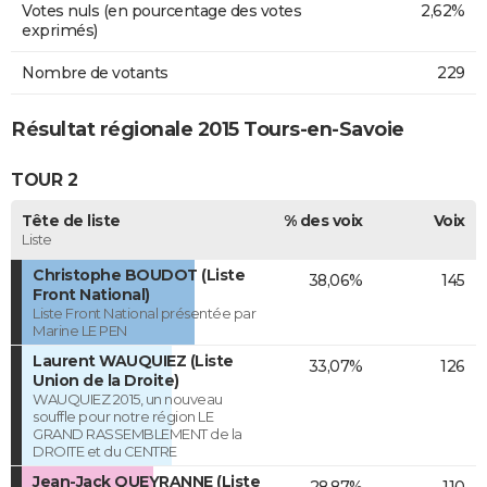
Votes nuls (en pourcentage des votes
2,62%
exprimés)
Nombre de votants
229
Résultat régionale 2015 Tours-en-Savoie
TOUR 2
Tête de liste
% des voix
Voix
Liste
Christophe BOUDOT (Liste
38,06%
145
Front National)
Liste Front National présentée par
Marine LE PEN
Laurent WAUQUIEZ (Liste
33,07%
126
Union de la Droite)
WAUQUIEZ 2015, un nouveau
souffle pour notre région LE
GRAND RASSEMBLEMENT de la
DROITE et du CENTRE
Jean-Jack QUEYRANNE (Liste
28,87%
110