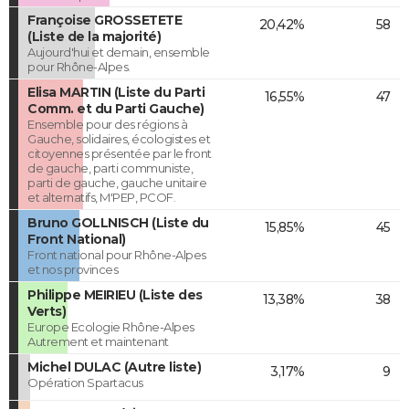
Françoise GROSSETETE
20,42%
58
(Liste de la majorité)
Aujourd'hui et demain, ensemble
pour Rhône-Alpes.
Elisa MARTIN (Liste du Parti
16,55%
47
Comm. et du Parti Gauche)
Ensemble pour des régions à
Gauche, solidaires, écologistes et
citoyennes présentée par le front
de gauche, parti communiste,
parti de gauche, gauche unitaire
et alternatifs, M'PEP, PCOF.
Bruno GOLLNISCH (Liste du
15,85%
45
Front National)
Front national pour Rhône-Alpes
et nos provinces
Philippe MEIRIEU (Liste des
13,38%
38
Verts)
Europe Ecologie Rhône-Alpes
Autrement et maintenant
Michel DULAC (Autre liste)
3,17%
9
Opération Spartacus