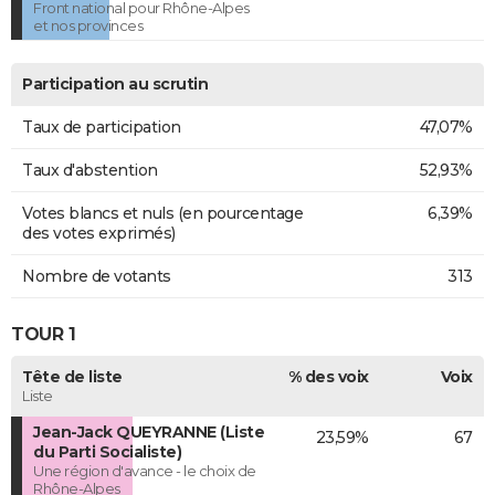
Front national pour Rhône-Alpes
et nos provinces
Participation au scrutin
Taux de participation
47,07%
Taux d'abstention
52,93%
Votes blancs et nuls (en pourcentage
6,39%
des votes exprimés)
Nombre de votants
313
TOUR 1
Tête de liste
% des voix
Voix
Liste
Jean-Jack QUEYRANNE (Liste
23,59%
67
du Parti Socialiste)
Une région d'avance - le choix de
Rhône-Alpes