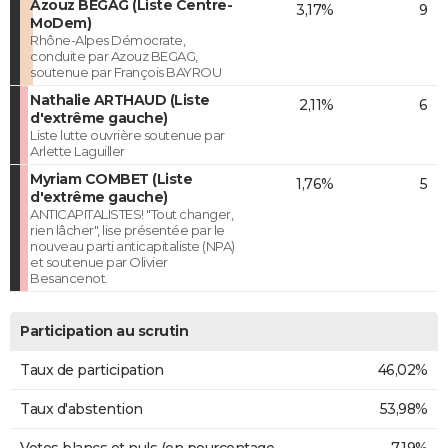
Azouz BEGAG (Liste Centre-
3,17%
9
MoDem)
Rhône-Alpes Démocrate,
conduite par Azouz BEGAG,
soutenue par François BAYROU
Nathalie ARTHAUD (Liste
2,11%
6
d'extrême gauche)
Liste lutte ouvrière soutenue par
Arlette Laguiller
Myriam COMBET (Liste
1,76%
5
d'extrême gauche)
ANTICAPITALISTES! "Tout changer,
rien lâcher", lise présentée par le
nouveau parti anticapitaliste (NPA)
et soutenue par Olivier
Besancenot.
Participation au scrutin
Taux de participation
46,02%
Taux d'abstention
53,98%
Votes blancs et nuls (en pourcentage
7,19%