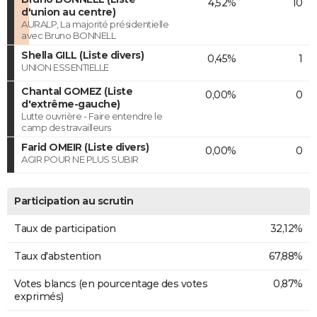
4,52%
10
d'union au centre)
AURALP, La majorité présidentielle
avec Bruno BONNELL
Shella GILL (Liste divers)
0,45%
1
UNION ESSENTIELLE
Chantal GOMEZ (Liste
0,00%
0
d'extrême-gauche)
Lutte ouvrière - Faire entendre le
camp des travailleurs
Farid OMEIR (Liste divers)
0,00%
0
AGIR POUR NE PLUS SUBIR
Participation au scrutin
Taux de participation
32,12%
Taux d'abstention
67,88%
Votes blancs (en pourcentage des votes
0,87%
exprimés)