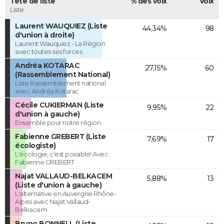
Tête de liste
% des voix
Voix
Liste
Laurent WAUQUIEZ (Liste
44,34%
98
d'union à droite)
Laurent Wauquiez - La Région
avec toutes ses forces
Andréa KOTARAC
27,15%
60
(Rassemblement National)
Liste Rassemblement national
avec Andréa Kotarac
Cécile CUKIERMAN (Liste
9,95%
22
d'union à gauche)
Ensemble pour notre région
Fabienne GREBERT (Liste
7,69%
17
écologiste)
L'écologie, c'est possible! Avec
Fabienne GREBERT
Najat VALLAUD-BELKACEM
5,88%
13
(Liste d'union à gauche)
L'alternative en Auvergne Rhône-
Alpes avec Najat Vallaud-
Belkacem
Bruno BONNELL (Liste