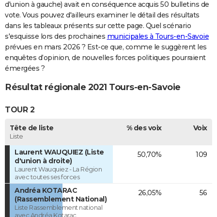
d'union à gauche) avait en conséquence acquis 50 bulletins de
vote. Vous pouvez d'ailleurs examiner le détail des résultats
dans les tableaux présents sur cette page. Quel scénario
s'esquisse lors des prochaines
municipales à Tours-en-Savoie
prévues en mars 2026 ? Est-ce que, comme le suggèrent les
enquêtes d’opinion, de nouvelles forces politiques pourraient
émergées ?
Résultat régionale 2021 Tours-en-Savoie
TOUR 2
Tête de liste
% des voix
Voix
Liste
Laurent WAUQUIEZ (Liste
50,70%
109
d'union à droite)
Laurent Wauquiez - La Région
avec toutes ses forces
Andréa KOTARAC
26,05%
56
(Rassemblement National)
Liste Rassemblement national
avec Andréa Kotarac