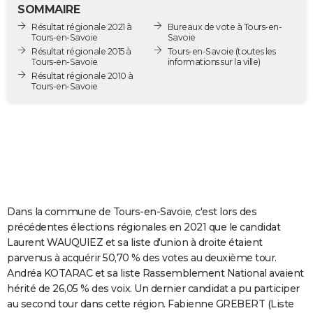
SOMMAIRE
City break
Voyage de noces
Climat
Destinations
Voyage nature
Forum
+
PHOTO
Résultat régionale 2021 à
Bureaux de vote à Tours-en-
Tours-en-Savoie
Savoie
GUIDES D'ACHAT
Résultat régionale 2015 à
Tours-en-Savoie
(toutes les
Tours-en-Savoie
informations sur la ville)
BONS PLANS
Résultat régionale 2010 à
Tours-en-Savoie
CARTE DE VOEUX
Carte Bonne année
Carte Pâques
Carte de Noël
Carte Saint-Valentin
Carte d'anniversaire
DICTIONNAIRE
Biographies
Expressions
Dictionnaire
Citations
Proverbes
PROGRAMME TV
COPAINS D'AVANT
Dans la commune de Tours-en-Savoie, c'est lors des
Se connecter
Collèges
Universités
Service militaire
S'inscrire
Lycées
Primaires
Entreprises
Avis de recherche
AVIS DE DÉCÈS
précédentes élections régionales en 2021 que le candidat
Laurent WAUQUIEZ et sa liste d'union à droite étaient
FORUM
parvenus à acquérir 50,70 % des votes au deuxième tour.
Lifestyle
Sport
Television
Cinema
Bricolage
Culture
Auto
Voyage
Andréa KOTARAC et sa liste Rassemblement National avaient
hérité de 26,05 % des voix. Un dernier candidat a pu participer
au second tour dans cette région. Fabienne GREBERT (Liste