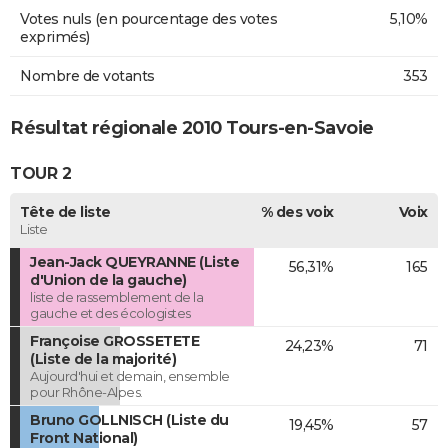
Votes nuls (en pourcentage des votes
5,10%
exprimés)
Nombre de votants
353
Résultat régionale 2010 Tours-en-Savoie
TOUR 2
Tête de liste
% des voix
Voix
Liste
Jean-Jack QUEYRANNE (Liste
56,31%
165
d'Union de la gauche)
liste de rassemblement de la
gauche et des écologistes
Françoise GROSSETETE
24,23%
71
(Liste de la majorité)
Aujourd'hui et demain, ensemble
pour Rhône-Alpes.
Bruno GOLLNISCH (Liste du
19,45%
57
Front National)