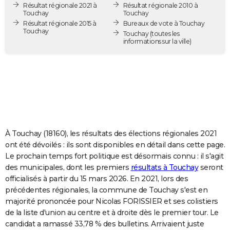
Résultat régionale 2021 à
Résultat régionale 2010 à
City break
Voyage de noces
Climat
Destinations
Voyage nature
Forum
+
PHOTO
Touchay
Touchay
Résultat régionale 2015 à
Bureaux de vote à Touchay
Touchay
GUIDES D'ACHAT
Touchay
(toutes les
informations sur la ville)
BONS PLANS
CARTE DE VOEUX
Carte Bonne année
Carte Pâques
Carte de Noël
Carte Saint-Valentin
Carte d'anniversaire
DICTIONNAIRE
Biographies
Expressions
Dictionnaire
Citations
Proverbes
PROGRAMME TV
À Touchay (18160), les résultats des élections régionales 2021
COPAINS D'AVANT
ont été dévoilés : ils sont disponibles en détail dans cette page.
Le prochain temps fort politique est désormais connu : il s'agit
Se connecter
Collèges
Universités
Service militaire
S'inscrire
Lycées
Primaires
Entreprises
Avis de recherche
AVIS DE DÉCÈS
des municipales, dont les premiers
résultats à Touchay
seront
officialisés à partir du 15 mars 2026. En 2021, lors des
FORUM
précédentes régionales, la commune de Touchay s'est en
Lifestyle
Sport
Television
Cinema
Bricolage
Culture
Auto
Voyage
majorité prononcée pour Nicolas FORISSIER et ses colistiers
de la liste d'union au centre et à droite dès le premier tour. Le
candidat a ramassé 33,78 % des bulletins. Arrivaient juste