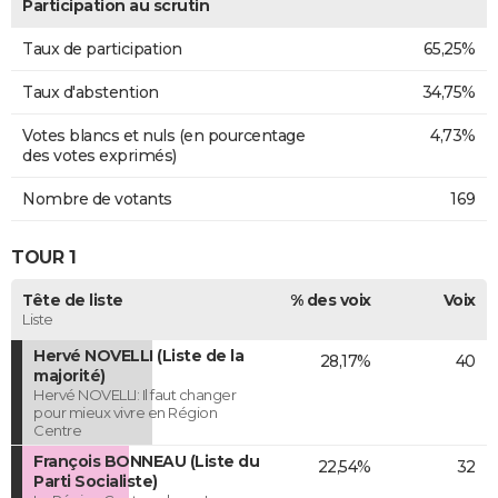
Participation au scrutin
Taux de participation
65,25%
Taux d'abstention
34,75%
Votes blancs et nuls (en pourcentage
4,73%
des votes exprimés)
Nombre de votants
169
TOUR 1
Tête de liste
% des voix
Voix
Liste
Hervé NOVELLI (Liste de la
28,17%
40
majorité)
Hervé NOVELLI: Il faut changer
pour mieux vivre en Région
Centre
François BONNEAU (Liste du
22,54%
32
Parti Socialiste)