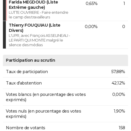
Farida MEGDOUD (Liste
0,65%
1
Extrême gauche)
LUTTE OUVRIERE - Faire entendre
le camp des travailleurs
Thierry FOUQUIAU (Liste
0,00%
0
Divers)
L'UPR, avec François ASSELINEAU -
LE PARTI QUI MONTE malgré le
silence des médias
Participation au scrutin
Taux de participation
57,88%
Taux d'abstention
42,12%
Votes blancs (en pourcentage des votes
0,00%
exprimés)
Votes nuls (en pourcentage des votes
1,90%
exprimés)
Nombre de votants
158