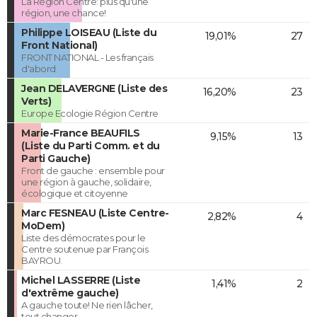
La Région Centre: plus qu'une
région, une chance!
Philippe LOISEAU (Liste du
19,01%
27
Front National)
FRONT NATIONAL - Les français
d'abord
Jean DELAVERGNE (Liste des
16,20%
23
Verts)
Europe Ecologie Région Centre
Marie-France BEAUFILS
9,15%
13
(Liste du Parti Comm. et du
Parti Gauche)
Front de gauche : ensemble pour
une région à gauche, solidaire,
écologique et citoyenne
Marc FESNEAU (Liste Centre-
2,82%
4
MoDem)
Liste des démocrates pour le
Centre soutenue par François
BAYROU.
Michel LASSERRE (Liste
1,41%
2
d'extrême gauche)
A gauche toute! Ne rien lâcher,
tout changer.