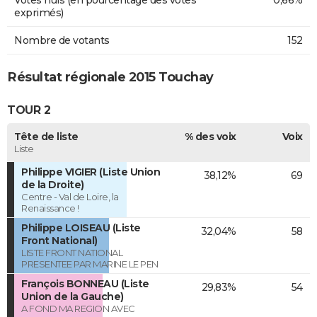
Votes nuls (en pourcentage des votes
0,66%
exprimés)
Nombre de votants
152
Résultat régionale 2015 Touchay
TOUR 2
Tête de liste
% des voix
Voix
Liste
Philippe VIGIER (Liste Union
38,12%
69
de la Droite)
Centre - Val de Loire, la
Renaissance !
Philippe LOISEAU (Liste
32,04%
58
Front National)
LISTE FRONT NATIONAL
PRESENTEE PAR MARINE LE PEN
François BONNEAU (Liste
29,83%
54
Union de la Gauche)
A FOND MA REGION AVEC