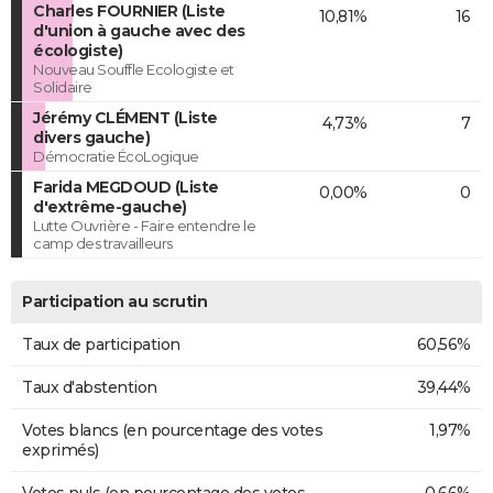
Charles FOURNIER (Liste
10,81%
16
d'union à gauche avec des
écologiste)
Nouveau Souffle Ecologiste et
Solidaire
Jérémy CLÉMENT (Liste
4,73%
7
divers gauche)
Démocratie ÉcoLogique
Farida MEGDOUD (Liste
0,00%
0
d'extrême-gauche)
Lutte Ouvrière - Faire entendre le
camp des travailleurs
Participation au scrutin
Taux de participation
60,56%
Taux d'abstention
39,44%
Votes blancs (en pourcentage des votes
1,97%
exprimés)