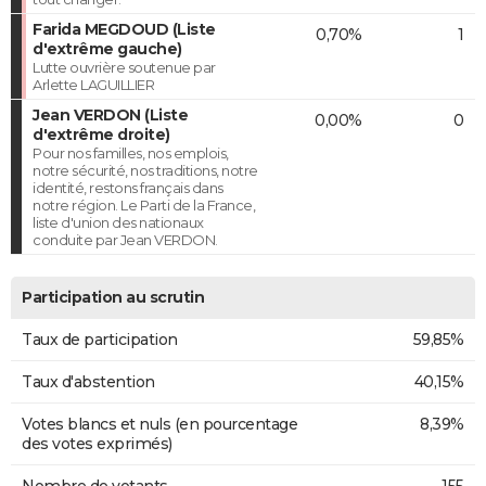
Farida MEGDOUD (Liste
0,70%
1
d'extrême gauche)
Lutte ouvrière soutenue par
Arlette LAGUILLIER
Jean VERDON (Liste
0,00%
0
d'extrême droite)
Pour nos familles, nos emplois,
notre sécurité, nos traditions, notre
identité, restons français dans
notre région. Le Parti de la France,
liste d'union des nationaux
conduite par Jean VERDON.
Participation au scrutin
Taux de participation
59,85%
Taux d'abstention
40,15%
Votes blancs et nuls (en pourcentage
8,39%
des votes exprimés)
Nombre de votants
155