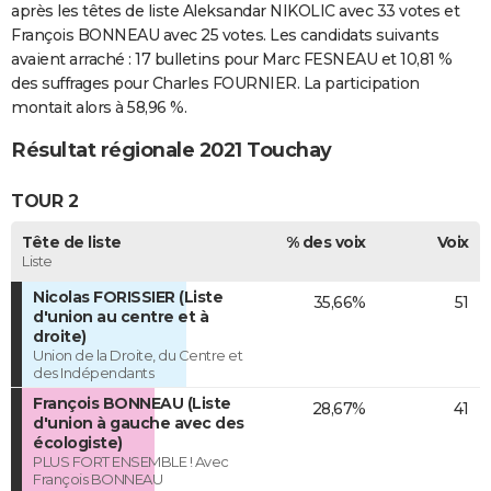
après les têtes de liste Aleksandar NIKOLIC avec 33 votes et
François BONNEAU avec 25 votes. Les candidats suivants
avaient arraché : 17 bulletins pour Marc FESNEAU et 10,81 %
des suffrages pour Charles FOURNIER. La participation
montait alors à 58,96 %.
Résultat régionale 2021 Touchay
TOUR 2
Tête de liste
% des voix
Voix
Liste
Nicolas FORISSIER (Liste
35,66%
51
d'union au centre et à
droite)
Union de la Droite, du Centre et
des Indépendants
François BONNEAU (Liste
28,67%
41
d'union à gauche avec des
écologiste)
PLUS FORT ENSEMBLE ! Avec
François BONNEAU