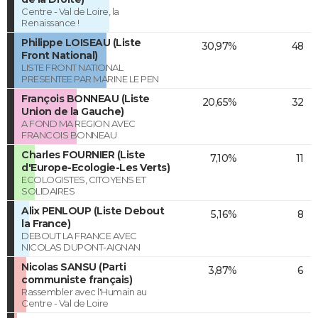
Centre - Val de Loire, la
Renaissance !
Philippe LOISEAU (Liste
30,97%
48
Front National)
LISTE FRONT NATIONAL
PRESENTEE PAR MARINE LE PEN
François BONNEAU (Liste
20,65%
32
Union de la Gauche)
A FOND MA REGION AVEC
FRANCOIS BONNEAU
Charles FOURNIER (Liste
7,10%
11
d'Europe-Ecologie-Les Verts)
ECOLOGISTES, CITOYENS ET
SOLIDAIRES
Alix PENLOUP (Liste Debout
5,16%
8
la France)
DEBOUT LA FRANCE AVEC
NICOLAS DUPONT-AIGNAN
Nicolas SANSU (Parti
3,87%
6
communiste français)
Rassembler avec l'Humain au
Centre - Val de Loire