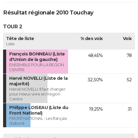
Résultat régionale 2010 Touchay
TOUR 2
Tête de liste
% des voix
Voix
Liste
François BONNEAU (Liste
48,45%
78
d'Union de la gauche)
ENSEMBLE POUR LA REGION
CENTRE
Hervé NOVELLI (Liste de la
32,30%
52
majorité)
Hervé NOVELLI: Il faut changer
pour mieux vivre en Région
Centre
Philippe LOISEAU (Liste du
19,25%
31
Front National)
FRONT NATIONAL - Les français
d'abord