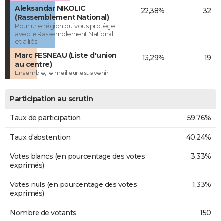
Aleksandar NIKOLIC
22,38%
32
(Rassemblement National)
Pour une région qui vous protège
avec le Rassemblement National
et alliés
Marc FESNEAU (Liste d'union
13,29%
19
au centre)
Ensemble, le meilleur est avenir
Participation au scrutin
Taux de participation
59,76%
Taux d'abstention
40,24%
Votes blancs (en pourcentage des votes
3,33%
exprimés)
Votes nuls (en pourcentage des votes
1,33%
exprimés)
Nombre de votants
150