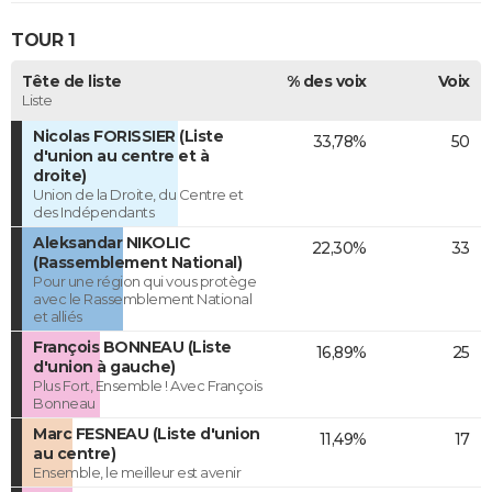
TOUR 1
Tête de liste
% des voix
Voix
Liste
Nicolas FORISSIER (Liste
33,78%
50
d'union au centre et à
droite)
Union de la Droite, du Centre et
des Indépendants
Aleksandar NIKOLIC
22,30%
33
(Rassemblement National)
Pour une région qui vous protège
avec le Rassemblement National
et alliés
François BONNEAU (Liste
16,89%
25
d'union à gauche)
Plus Fort, Ensemble ! Avec François
Bonneau
Marc FESNEAU (Liste d'union
11,49%
17
au centre)
Ensemble, le meilleur est avenir