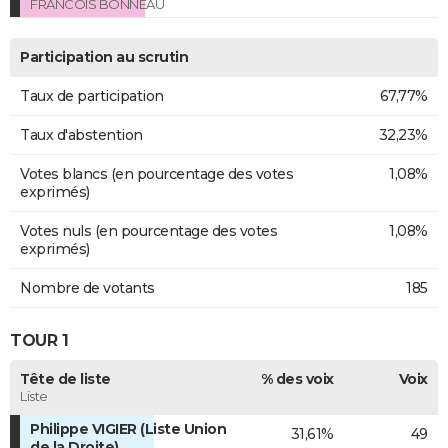
FRANCOIS BONNEAU
Participation au scrutin
Taux de participation
67,77%
Taux d'abstention
32,23%
Votes blancs (en pourcentage des votes
1,08%
exprimés)
Votes nuls (en pourcentage des votes
1,08%
exprimés)
Nombre de votants
185
TOUR 1
Tête de liste
% des voix
Voix
Liste
Philippe VIGIER (Liste Union
31,61%
49
de la Droite)