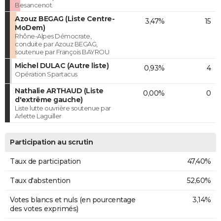
Besancenot.
Azouz BEGAG (Liste Centre-
3,47%
15
MoDem)
Rhône-Alpes Démocrate,
conduite par Azouz BEGAG,
soutenue par François BAYROU
Michel DULAC (Autre liste)
0,93%
4
Opération Spartacus
Nathalie ARTHAUD (Liste
0,00%
0
d'extrême gauche)
Liste lutte ouvrière soutenue par
Arlette Laguiller
Participation au scrutin
Taux de participation
47,40%
Taux d'abstention
52,60%
Votes blancs et nuls (en pourcentage
3,14%
des votes exprimés)