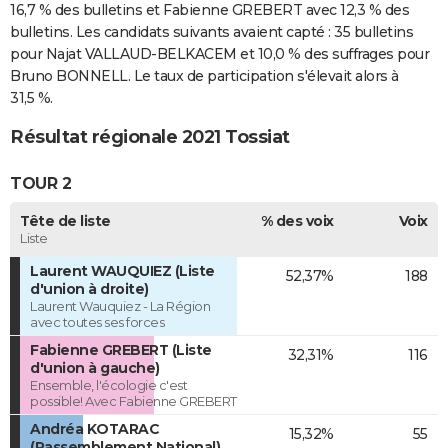
16,7 % des bulletins et Fabienne GREBERT avec 12,3 % des
bulletins. Les candidats suivants avaient capté : 35 bulletins
pour Najat VALLAUD-BELKACEM et 10,0 % des suffrages pour
Bruno BONNELL. Le taux de participation s'élevait alors à
31,5 %.
Résultat régionale 2021 Tossiat
TOUR 2
Tête de liste
% des voix
Voix
Liste
Laurent WAUQUIEZ (Liste
52,37%
188
d'union à droite)
Laurent Wauquiez - La Région
avec toutes ses forces
Fabienne GREBERT (Liste
32,31%
116
d'union à gauche)
Ensemble, l'écologie c'est
possible! Avec Fabienne GREBERT
Andréa KOTARAC
15,32%
55
(Rassemblement National)