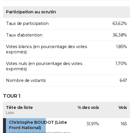
Participation au scrutin
Taux de participation
63,62%
Taux d'abstention
36,38%
Votes blancs (en pourcentage des votes
1,85%
exprimés)
Votes nuls (en pourcentage des votes
1,70%
exprimés)
Nombre de votants
647
TOUR 1
Tête de liste
% des voix
Voix
Liste
Christophe BOUDOT (Liste
31,91%
165
Front National)
Liste Front National présentée par