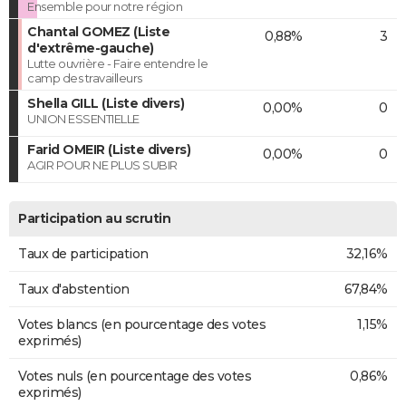
Ensemble pour notre région
Chantal GOMEZ (Liste
0,88%
3
d'extrême-gauche)
Lutte ouvrière - Faire entendre le
camp des travailleurs
Shella GILL (Liste divers)
0,00%
0
UNION ESSENTIELLE
Farid OMEIR (Liste divers)
0,00%
0
AGIR POUR NE PLUS SUBIR
Participation au scrutin
Taux de participation
32,16%
Taux d'abstention
67,84%
Votes blancs (en pourcentage des votes
1,15%
exprimés)
Votes nuls (en pourcentage des votes
0,86%
exprimés)