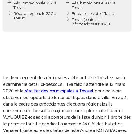
Résultat régionale 2021 à
Résultat régionale 2010 à
City break
Voyage de noces
Climat
Destinations
Voyage nature
Forum
+
PHOTO
Tossiat
Tossiat
Résultat régionale 2015 à
Bureaux de vote à Tossiat
Tossiat
GUIDES D'ACHAT
Tossiat
(toutes les
informations sur la ville)
BONS PLANS
CARTE DE VOEUX
Carte Bonne année
Carte Pâques
Carte de Noël
Carte Saint-Valentin
Carte d'anniversaire
DICTIONNAIRE
Biographies
Expressions
Dictionnaire
Citations
Proverbes
PROGRAMME TV
Le dénouement des régionales a été publié (n'hésitez pas à
COPAINS D'AVANT
examiner le détail ci-dessous). Il va falloir attendre le 15 mars
2026 et le
résultat des municipales à Tossiat
pour pouvoir
Se connecter
Collèges
Universités
Service militaire
S'inscrire
Lycées
Primaires
Entreprises
Avis de recherche
AVIS DE DÉCÈS
observer les rapports de force politiques dans la ville. En 2021,
dans le cadre des précédentes élections régionales, la
FORUM
commune de Tossiat a majoritairement plébiscité Laurent
Lifestyle
Sport
Television
Cinema
Bricolage
Culture
Auto
Voyage
WAUQUIEZ et ses collaborateurs de la liste d'union à droite dès
le premier tour. Le candidat a ramassé 44,6 % des bulletins.
Venaient juste après les têtes de liste Andréa KOTARAC avec