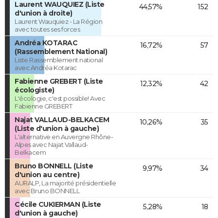
Laurent WAUQUIEZ (Liste
44,57%
152
d'union à droite)
Laurent Wauquiez - La Région
avec toutes ses forces
Andréa KOTARAC
16,72%
57
(Rassemblement National)
Liste Rassemblement national
avec Andréa Kotarac
Fabienne GREBERT (Liste
12,32%
42
écologiste)
L'écologie, c'est possible! Avec
Fabienne GREBERT
Najat VALLAUD-BELKACEM
10,26%
35
(Liste d'union à gauche)
L'alternative en Auvergne Rhône-
Alpes avec Najat Vallaud-
Belkacem
Bruno BONNELL (Liste
9,97%
34
d'union au centre)
AURALP, La majorité présidentielle
avec Bruno BONNELL
Cécile CUKIERMAN (Liste
5,28%
18
d'union à gauche)