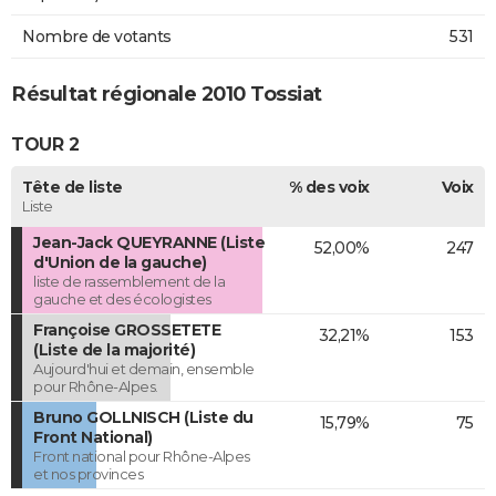
Nombre de votants
531
Résultat régionale 2010 Tossiat
TOUR 2
Tête de liste
% des voix
Voix
Liste
Jean-Jack QUEYRANNE (Liste
52,00%
247
d'Union de la gauche)
liste de rassemblement de la
gauche et des écologistes
Françoise GROSSETETE
32,21%
153
(Liste de la majorité)
Aujourd'hui et demain, ensemble
pour Rhône-Alpes.
Bruno GOLLNISCH (Liste du
15,79%
75
Front National)
Front national pour Rhône-Alpes
et nos provinces