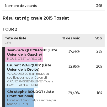
Nombre de votants
348
Résultat régionale 2015 Tossiat
TOUR 2
Tête de liste
% des voix
Voix
Liste
Jean-Jack QUEYRANNE (Liste
37,66%
235
Union de la Gauche)
NOUS, C'EST LA RÉGION
Laurent WAUQUIEZ (Liste
32,85%
205
Union de la Droite)
WAUQUIEZ 2015, un nouveau
souffle pour notre région LE
GRAND RASSEMBLEMENT de la
DROITE et du CENTRE
Christophe BOUDOT (Liste
29,49%
184
Front National)
Liste Front National présentée par
Marine LE PEN