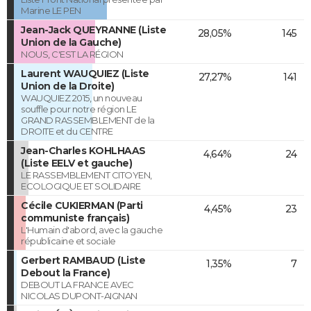
Marine LE PEN
Jean-Jack QUEYRANNE (Liste
28,05%
145
Union de la Gauche)
NOUS, C'EST LA RÉGION
Laurent WAUQUIEZ (Liste
27,27%
141
Union de la Droite)
WAUQUIEZ 2015, un nouveau
souffle pour notre région LE
GRAND RASSEMBLEMENT de la
DROITE et du CENTRE
Jean-Charles KOHLHAAS
4,64%
24
(Liste EELV et gauche)
LE RASSEMBLEMENT CITOYEN,
ECOLOGIQUE ET SOLIDAIRE
Cécile CUKIERMAN (Parti
4,45%
23
communiste français)
L'Humain d'abord, avec la gauche
républicaine et sociale
Gerbert RAMBAUD (Liste
1,35%
7
Debout la France)
DEBOUT LA FRANCE AVEC
NICOLAS DUPONT-AIGNAN