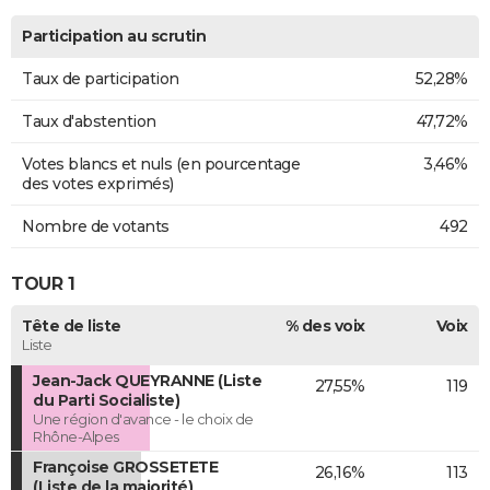
Participation au scrutin
Taux de participation
52,28%
Taux d'abstention
47,72%
Votes blancs et nuls (en pourcentage
3,46%
des votes exprimés)
Nombre de votants
492
TOUR 1
Tête de liste
% des voix
Voix
Liste
Jean-Jack QUEYRANNE (Liste
27,55%
119
du Parti Socialiste)
Une région d'avance - le choix de
Rhône-Alpes
Françoise GROSSETETE
26,16%
113
(Liste de la majorité)