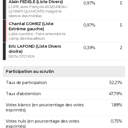
Alain FÉDÈLE (Liste Divers)
0,97%
5
L'UPR, avec François ASSELINEAU -
LE PARTI QUI MONTE malgré le
silence des médias
Chantal GOMEZ (Liste
0,97%
5
Extrême gauche)
Lutte ouvrière - Faire entendre le
camp des travailleurs
Eric LAFOND (Liste Divers
0,39%
2
droite)
100% CITOYEN
Participation au scrutin
Taux de participation
52,21%
Taux d'abstention
47,79%
Votes blancs (en pourcentage des votes
1,88%
exprimés)
Votes nuls (en pourcentage des votes
0,75%
exprimés)