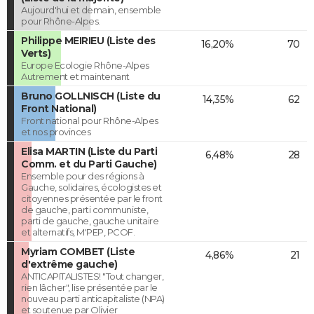
Aujourd'hui et demain, ensemble
pour Rhône-Alpes.
Philippe MEIRIEU (Liste des
16,20%
70
Verts)
Europe Ecologie Rhône-Alpes
Autrement et maintenant
Bruno GOLLNISCH (Liste du
14,35%
62
Front National)
Front national pour Rhône-Alpes
et nos provinces
Elisa MARTIN (Liste du Parti
6,48%
28
Comm. et du Parti Gauche)
Ensemble pour des régions à
Gauche, solidaires, écologistes et
citoyennes présentée par le front
de gauche, parti communiste,
parti de gauche, gauche unitaire
et alternatifs, M'PEP, PCOF.
Myriam COMBET (Liste
4,86%
21
d'extrême gauche)
ANTICAPITALISTES! "Tout changer,
rien lâcher", lise présentée par le
nouveau parti anticapitaliste (NPA)
et soutenue par Olivier