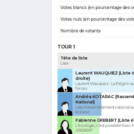
Votes blancs (en pourcentage des v
Votes nuls (en pourcentage des vot
Nombre de votants
TOUR 1
Tête de liste
Liste
Laurent WAUQUIEZ (Liste d
droite)
Laurent Wauquiez - La Région av
forces
Andréa KOTARAC (Rassem
National)
Liste Rassemblement national a
Kotarac
Fabienne GREBERT (Liste é
L'écologie, c'est possible! Avec
GREBERT