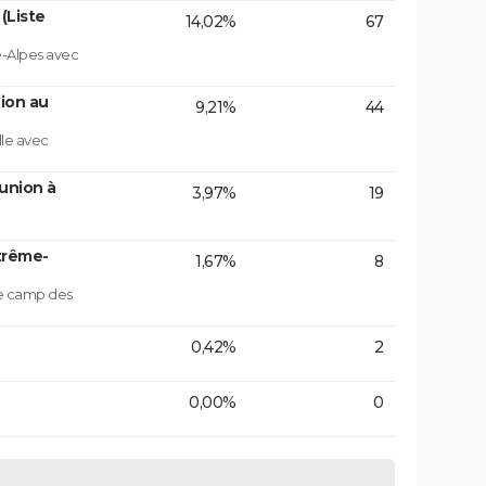
(Liste
14,02%
67
e-Alpes avec
ion au
9,21%
44
lle avec
union à
3,97%
19
trême-
1,67%
8
le camp des
0,42%
2
0,00%
0