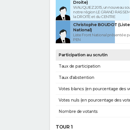
Droite)
WAUQUIEZ 2015, un nouveau souf
notre région LE GRAND RASSE
la DROITE et du CENTRE
Christophe BOUDOT (Liste
National)
Liste Front National présentée p
PEN
Participation au scrutin
Taux de participation
Taux d'abstention
Votes blancs (en pourcentage des v
Votes nuls (en pourcentage des vot
Nombre de votants
TOUR 1