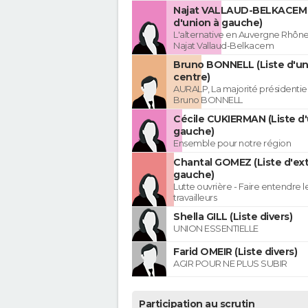
Najat VALLAUD-BELKACEM 
d'union à gauche)
L'alternative en Auvergne Rhôn
Najat Vallaud-Belkacem
Bruno BONNELL (Liste d'un
centre)
AURALP, La majorité présidentie
Bruno BONNELL
Cécile CUKIERMAN (Liste d'
gauche)
Ensemble pour notre région
Chantal GOMEZ (Liste d'ex
gauche)
Lutte ouvrière - Faire entendre 
travailleurs
Shella GILL (Liste divers)
UNION ESSENTIELLE
Farid OMEIR (Liste divers)
AGIR POUR NE PLUS SUBIR
Participation au scrutin