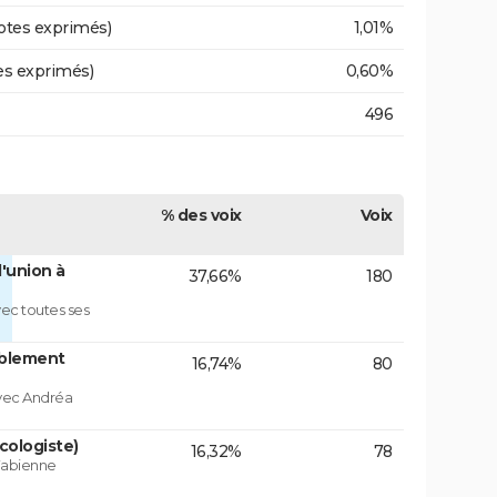
otes exprimés)
1,01%
es exprimés)
0,60%
496
% des voix
Voix
'union à
37,66%
180
ec toutes ses
blement
16,74%
80
vec Andréa
cologiste)
16,32%
78
 Fabienne