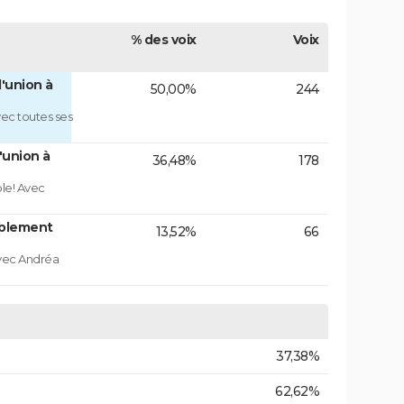
% des voix
Voix
'union à
50,00%
244
ec toutes ses
'union à
36,48%
178
ble! Avec
blement
13,52%
66
vec Andréa
37,38%
62,62%