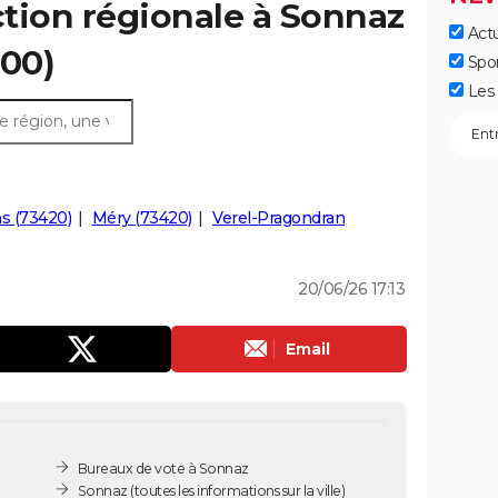
ection régionale à Sonnaz
Actu
000)
Spo
Les 
s (73420)
Méry (73420)
Verel-Pragondran
20/06/26 17:13
Email
Bureaux de vote à Sonnaz
Sonnaz
(toutes les informations sur la ville)