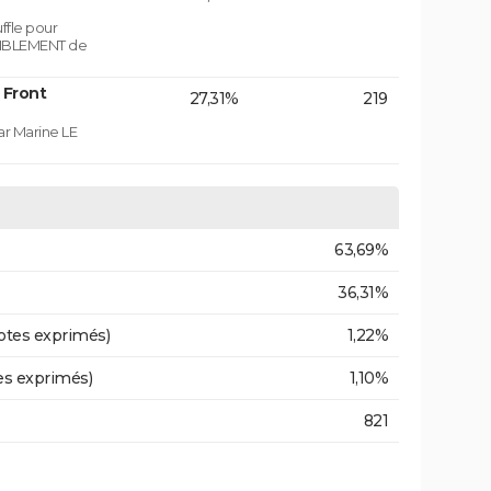
fle pour
MBLEMENT de
 Front
27,31%
219
ar Marine LE
63,69%
36,31%
otes exprimés)
1,22%
es exprimés)
1,10%
821