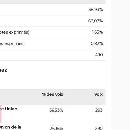
36,93%
63,07%
otes exprimés)
1,63%
es exprimés)
0,82%
490
naz
% des voix
Voix
te Union
36,53%
293
nion de la
36,16%
290