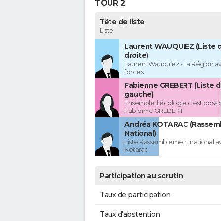
TOUR 2
Tête de liste
Liste
Laurent WAUQUIEZ (Liste d
droite)
Laurent Wauquiez - La Région av
forces
Fabienne GREBERT (Liste d
gauche)
Ensemble, l'écologie c'est possi
Fabienne GREBERT
Andréa KOTARAC (Rassem
National)
Liste Rassemblement national a
Kotarac
Participation au scrutin
Taux de participation
Taux d'abstention