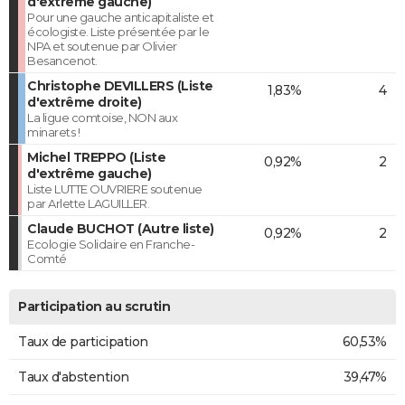
d'extrême gauche)
Pour une gauche anticapitaliste et
écologiste. Liste présentée par le
NPA et soutenue par Olivier
Besancenot.
Christophe DEVILLERS (Liste
1,83%
4
d'extrême droite)
La ligue comtoise, NON aux
minarets !
Michel TREPPO (Liste
0,92%
2
d'extrême gauche)
Liste LUTTE OUVRIERE soutenue
par Arlette LAGUILLER.
Claude BUCHOT (Autre liste)
0,92%
2
Ecologie Solidaire en Franche-
Comté
Participation au scrutin
Taux de participation
60,53%
Taux d'abstention
39,47%