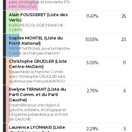
juste, écologique et innovante. PS-
MRC-PRG-DVG
Alain FOUSSERET (Liste des
11,47%
25
Verts)
EUROPE ECOLOGIE FRANCHE-
COMTE
Sophie MONTEL (Liste du
10,55%
23
Front National)
FRONT NATIONAL pour la Franche-
Comté, les Français d'abord !
Christophe GRUDLER (Liste
5,05%
11
Centre-MoDem)
Rassembler la Franche-Comté
avec Christophe GRUDLER, liste
soutenue par François BAYROU
Evelyne TERNANT (Liste du
2,75%
6
Parti Comm. et du Parti
Gauche)
Ensemble pour une région à
gauche, solidaire, écologique et
citoyenne présentée par le Front
de GAUCHE.
Laurence LYONNAIS (Liste
2,29%
5