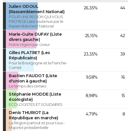
Julien ODOUL
26,35%
44
(Rassemblement National)
POUR UNE REGION QUI VOUS
PROTEGE Liste soutenue par le
Rassemblement National
Marie-Guite DUFAY (Liste
25,15%
42
divers gauche)
Notre région par coeur
Gilles PLATRET (Les
23,35%
39
Républicains)
Pour la Bourgogne et la Franche-
Comté
Bastien FAUDOT (Liste
9,58%
16
d'union à gauche)
Le temps des cerises
Stéphanie MODDE (Liste
8,98%
15
écologiste)
ECOLOGISTES ET SOLIDAIRES
Denis THURIOT (La
4,79%
8
République en marche)
La Région partout et pour tous -
Majorité présidentielle