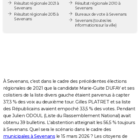
Résultat régionale 2021 à
Résultat régionale 2010 à
City break
Voyage de noces
Climat
Destinations
Voyage nature
Forum
+
PHOTO
Sevenans
Sevenans
Résultat régionale 2015 à
Bureaux de vote à Sevenans
Sevenans
GUIDES D'ACHAT
Sevenans
(toutes les
informations sur la ville)
BONS PLANS
CARTE DE VOEUX
Carte Bonne année
Carte Pâques
Carte de Noël
Carte Saint-Valentin
Carte d'anniversaire
DICTIONNAIRE
Biographies
Expressions
Dictionnaire
Citations
Proverbes
PROGRAMME TV
À Sevenans, c'est dans le cadre des précédentes élections
COPAINS D'AVANT
régionales de 2021 que la candidate Marie-Guite DUFAY et ses
colistiers de la liste divers gauche étaient parvenus à capter
Se connecter
Collèges
Universités
Service militaire
S'inscrire
Lycées
Primaires
Entreprises
Avis de recherche
AVIS DE DÉCÈS
37,3 % des voix au deuxième tour. Gilles PLATRET et sa liste
des Républicains avaient empoché 33,5 % des votes. Pendant
FORUM
que Julien ODOUL (Liste du Rassemblement National) avait
Lifestyle
Sport
Television
Cinema
Bricolage
Culture
Auto
Voyage
obtenu 39 bulletins. L'abstention atteignait les 56,5 % toujours
à Sevenans. Quel sera le scénario dans le cadre des
municipales à Sevenans
le 15 mars 2026 ? Les citoyens de