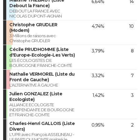
6,64%
14
Debout la France)
DEBOUT LA FRANCE AVEC
NICOLAS DUPONT-AIGNAN
Christophe GRUDLER
4,74%
10
(Modem)
3 Millions de raisons avec
Christophe GRUDLER
Cécile PRUDHOMME (Liste
3,79%
8
d'Europe-Ecologie-Les Verts)
LES ÉCOLOGISTES DE
BOURGOGNE FRANCHE-COMTÉ
Nathalie VERMOREL (Liste du
3,32%
7
Front de Gauche)
L'ALTERNATIVE À GAUCHE
Julien GONZALEZ (Liste
1,42%
3
Ecologiste)
ALLIANCE ECOLOGISTE
INDEPENDANTE DE BOURGOGNE
ET FRANCHE-COMTE
Charles-Henri GALLOIS (Liste
0,95%
2
Divers)
L'UPR avec François ASSELINEAU -
LE PARTI QUI MONTE malgré le