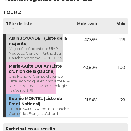
TOUR 2
Tête de liste
% des voix
Voix
Liste
Alain JOYANDET (Liste de la
47,35%
116
majorité)
Majorité présidentielle UMP -
Nouveau Centre - Parti radical -
Gauche Moderne - MPF - CPNT
Marie-Guite DUFAY (Liste
40,82%
100
d'Union de la gauche)
Une Franche-Comté d'avance,
juste, écologique et innovante PS-
MRC-PRG-DVG-Europe Ecologie-
Les Verts-RPS
Sophie MONTEL (Liste du
11,84%
29
Front National)
FRONT NATIONAL pour la Franche-
Comté, les Français d'abord !
Participation au scrutin