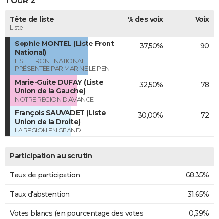
TOUR 2
Tête de liste
% des voix
Voix
Liste
Sophie MONTEL (Liste Front
37,50%
90
National)
LISTE FRONT NATIONAL
PRÉSENTÉE PAR MARINE LE PEN
Marie-Guite DUFAY (Liste
32,50%
78
Union de la Gauche)
NOTRE REGION D'AVANCE
François SAUVADET (Liste
30,00%
72
Union de la Droite)
LA REGION EN GRAND
Participation au scrutin
Taux de participation
68,35%
Taux d'abstention
31,65%
Votes blancs (en pourcentage des votes
0,39%