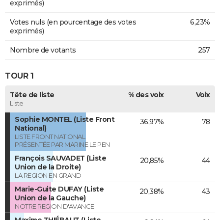
exprimés)
Votes nuls (en pourcentage des votes
6,23%
exprimés)
Nombre de votants
257
TOUR 1
Tête de liste
% des voix
Voix
Liste
Sophie MONTEL (Liste Front
36,97%
78
National)
LISTE FRONT NATIONAL
PRÉSENTÉE PAR MARINE LE PEN
François SAUVADET (Liste
20,85%
44
Union de la Droite)
LA REGION EN GRAND
Marie-Guite DUFAY (Liste
20,38%
43
Union de la Gauche)
NOTRE REGION D'AVANCE
Maxime THIÉBAUT (Liste