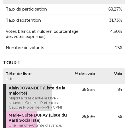
Taux de participation
68,27%
Taux d'abstention
31,73%
Votes blancs et nuls (en pourcentage
4,30%
des votes exprimés)
Nombre de votants
256
TOUR 1
Tête de liste
% des voix
Voix
Liste
Alain JOYANDET (Liste de la
38,53%
84
majorité)
Majorité présidentielle UMP -
Nouveau Centre - Parti radical -
Gauche Moderne - MPF - CPNT
Marie-Guite DUFAY (Liste du
25,69%
56
Parti Socialiste)
Une Franche-Comté d'avance,