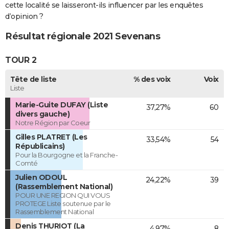
cette localité se laisseront-ils influencer par les enquêtes
d’opinion ?
Résultat régionale 2021 Sevenans
TOUR 2
Tête de liste
% des voix
Voix
Liste
Marie-Guite DUFAY (Liste
37,27%
60
divers gauche)
Notre Région par Coeur
Gilles PLATRET (Les
33,54%
54
Républicains)
Pour la Bourgogne et la Franche-
Comté
Julien ODOUL
24,22%
39
(Rassemblement National)
POUR UNE REGION QUI VOUS
PROTEGE Liste soutenue par le
Rassemblement National
Denis THURIOT (La
4,97%
8