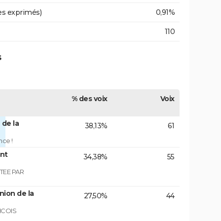
es exprimés)
0,91%
110
s
% des voix
Voix
 de la
38,13%
61
nce !
ont
34,38%
55
TEE PAR
nion de la
27,50%
44
NCOIS