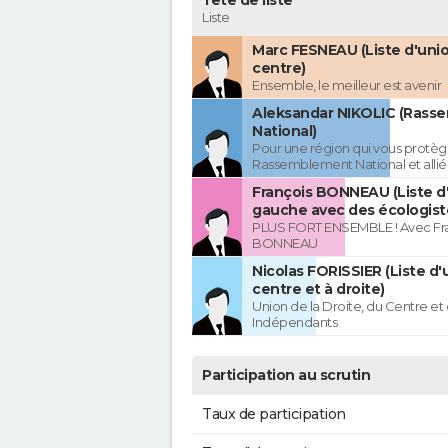
Tête de liste
Liste
Marc FESNEAU (Liste d'uni
centre)
Ensemble, le meilleur est avenir
Aleksandar NIKOLIC (Rass
National)
Pour une région qui vous protèg
Rassemblement National et allié
François BONNEAU (Liste d
gauche avec des écologist
PLUS FORT ENSEMBLE ! Avec Fr
BONNEAU
Nicolas FORISSIER (Liste d'
centre et à droite)
Union de la Droite, du Centre et
Indépendants
Participation au scrutin
Taux de participation