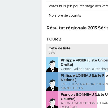
Votes nuls (en pourcentage des vot
Nombre de votants
Résultat régionale 2015 Séri
TOUR 2
Tête de liste
Liste
Philippe VIGIER (Liste Union
Droite)
Centre - Val de Loire, la Renaissa
Philippe LOISEAU (Liste Fr
National)
LISTE FRONT NATIONAL PRESEN
MARINE LE PEN
François BONNEAU (Liste U
Gauche)
A FOND MA REGION AVEC FRA
BONNEAU