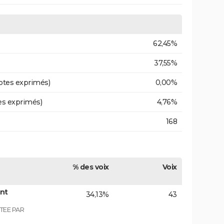
62,45%
37,55%
otes exprimés)
0,00%
es exprimés)
4,76%
168
% des voix
Voix
ont
34,13%
43
TEE PAR