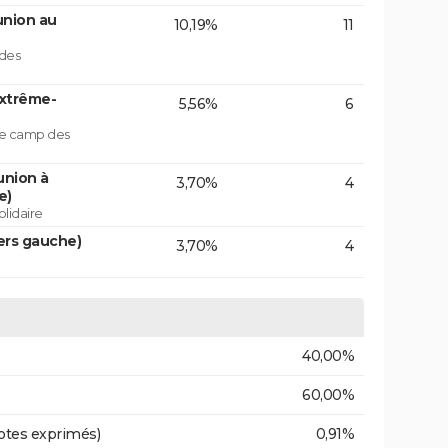
union au
10,19%
11
 des
extrême-
5,56%
6
 le camp des
union à
3,70%
4
e)
lidaire
ers gauche)
3,70%
4
40,00%
60,00%
otes exprimés)
0,91%