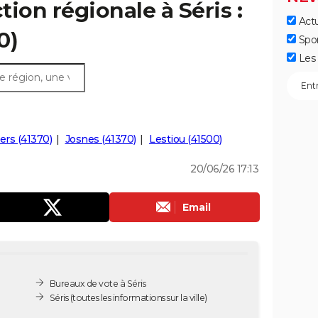
tion régionale à Séris :
Actu
0)
Spo
Les 
ers (41370)
Josnes (41370)
Lestiou (41500)
20/06/26 17:13
Email
Bureaux de vote à Séris
Séris
(toutes les informations sur la ville)