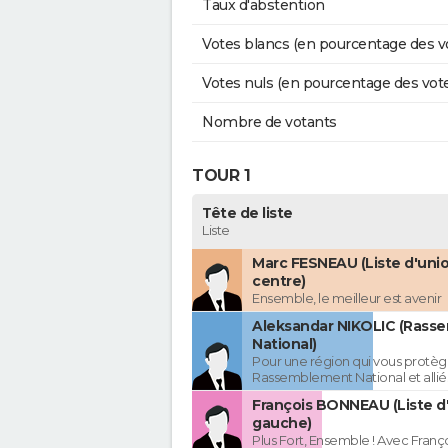
Taux d'abstention
Votes blancs (en pourcentage des v
Votes nuls (en pourcentage des vot
Nombre de votants
TOUR 1
Tête de liste
Liste
Marc FESNEAU (Liste d'uni
centre)
Ensemble, le meilleur est avenir
Aleksandar NIKOLIC (Rass
National)
Pour une région qui vous protèg
Rassemblement National et allié
François BONNEAU (Liste d
gauche)
Plus Fort, Ensemble ! Avec Fran