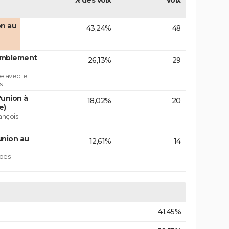
% des voix
Voix
on au
43,24%
48
emblement
26,13%
29
e avec le
s
'union à
18,02%
20
e)
ançois
union au
12,61%
14
 des
41,45%