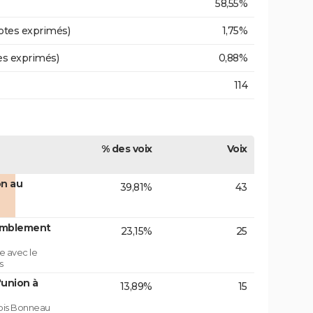
58,55%
otes exprimés)
1,75%
es exprimés)
0,88%
114
% des voix
Voix
on au
39,81%
43
emblement
23,15%
25
e avec le
s
'union à
13,89%
15
çois Bonneau