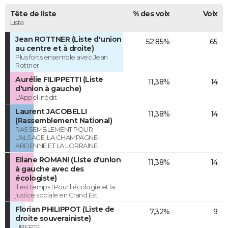
Tête de liste
% des voix
Voix
Liste
Jean ROTTNER (Liste d'union
52,85%
65
au centre et à droite)
Plus forts ensemble avec Jean
Rottner
Aurélie FILIPPETTI (Liste
11,38%
14
d'union à gauche)
L'Appel Inédit
Laurent JACOBELLI
11,38%
14
(Rassemblement National)
RASSEMBLEMENT POUR
L'ALSACE, LA CHAMPAGNE-
ARDENNE ET LA LORRAINE
Eliane ROMANI (Liste d'union
11,38%
14
à gauche avec des
écologiste)
Il est temps ! Pour l'écologie et la
justice sociale en Grand Est
Florian PHILIPPOT (Liste de
7,32%
9
droite souverainiste)
LIBERTÉ !