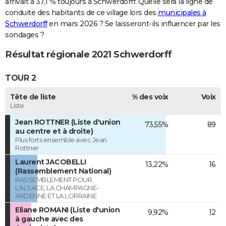
arrivait à 37,1 % toujours à Schwerdorff. Quelle sera la ligne de
conduite des habitants de ce village lors des
municipales à
Schwerdorff
en mars 2026 ? Se laisseront-ils influencer par les
sondages ?
Résultat régionale 2021 Schwerdorff
TOUR 2
Tête de liste
% des voix
Voix
Liste
Jean ROTTNER (Liste d'union
73,55%
89
au centre et à droite)
Plus forts ensemble avec Jean
Rottner
Laurent JACOBELLI
13,22%
16
(Rassemblement National)
RASSEMBLEMENT POUR
L'ALSACE, LA CHAMPAGNE-
ARDENNE ET LA LORRAINE
Eliane ROMANI (Liste d'union
9,92%
12
à gauche avec des