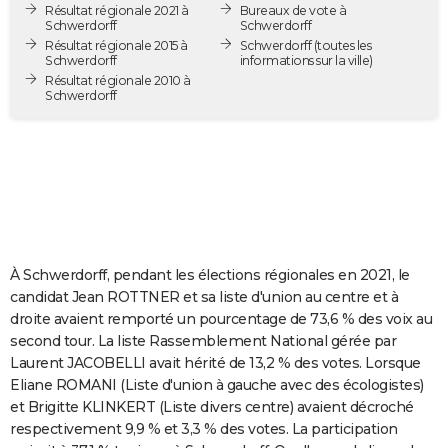
Résultat régionale 2021 à
Bureaux de vote à
City break
Voyage de noces
Climat
Destinations
Voyage nature
Forum
+
PHOTO
Schwerdorff
Schwerdorff
Résultat régionale 2015 à
Schwerdorff
(toutes les
Schwerdorff
informations sur la ville)
GUIDES D'ACHAT
Résultat régionale 2010 à
Schwerdorff
BONS PLANS
CARTE DE VOEUX
Carte Bonne année
Carte Pâques
Carte de Noël
Carte Saint-Valentin
Carte d'anniversaire
DICTIONNAIRE
Biographies
Expressions
Dictionnaire
Citations
Proverbes
PROGRAMME TV
COPAINS D'AVANT
À Schwerdorff, pendant les élections régionales en 2021, le
candidat Jean ROTTNER et sa liste d'union au centre et à
Se connecter
Collèges
Universités
Service militaire
S'inscrire
Lycées
Primaires
Entreprises
Avis de recherche
AVIS DE DÉCÈS
droite avaient remporté un pourcentage de 73,6 % des voix au
second tour. La liste Rassemblement National gérée par
FORUM
Laurent JACOBELLI avait hérité de 13,2 % des votes. Lorsque
Eliane ROMANI (Liste d'union à gauche avec des écologistes)
Lifestyle
Sport
Television
Cinema
Bricolage
Culture
Auto
Voyage
et Brigitte KLINKERT (Liste divers centre) avaient décroché
respectivement 9,9 % et 3,3 % des votes. La participation