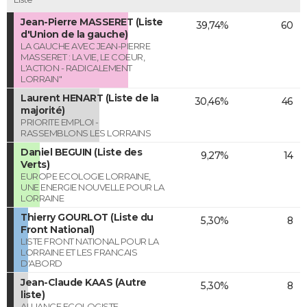
Jean-Pierre MASSERET (Liste
39,74%
60
d'Union de la gauche)
LA GAUCHE AVEC JEAN-PIERRE
MASSERET : LA VIE, LE COEUR,
L'ACTION - RADICALEMENT
LORRAIN"
Laurent HENART (Liste de la
30,46%
46
majorité)
PRIORITE EMPLOI -
RASSEMBLONS LES LORRAINS
Daniel BEGUIN (Liste des
9,27%
14
Verts)
EUROPE ECOLOGIE LORRAINE,
UNE ENERGIE NOUVELLE POUR LA
LORRAINE
Thierry GOURLOT (Liste du
5,30%
8
Front National)
LISTE FRONT NATIONAL POUR LA
LORRAINE ET LES FRANCAIS
D'ABORD
Jean-Claude KAAS (Autre
5,30%
8
liste)
ALLIANCE ECOLOGISTE