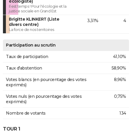
écologiste)
Il est temps ! Pour l'écologie et la
justice sociale en Grand Est
Brigitte KLINKERT (Liste
3,31%
4
divers centre)
La force de nos territoires
Participation au scrutin
Taux de participation
41,10%
Taux d'abstention
58,90%
Votes blancs (en pourcentage des votes
8,96%
exprimés)
Votes nuls (en pourcentage des votes
0,75%
exprimés)
Nombre de votants
134
TOUR 1