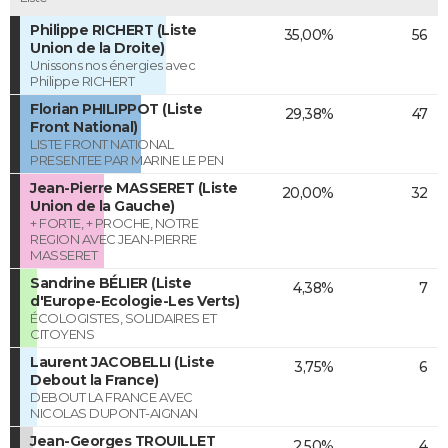
Philippe RICHERT (Liste
35,00%
56
Union de la Droite)
Unissons nos énergies avec
Philippe RICHERT
Florian PHILIPPOT (Liste
29,38%
47
Front National)
LISTE FRONT NATIONAL
PRESENTEE PAR MARINE LE PEN
Jean-Pierre MASSERET (Liste
20,00%
32
Union de la Gauche)
+ FORTE, + PROCHE, NOTRE
REGION AVEC JEAN-PIERRE
MASSERET
Sandrine BÉLIER (Liste
4,38%
7
d'Europe-Ecologie-Les Verts)
ÉCOLOGISTES, SOLIDAIRES ET
CITOYENS
Laurent JACOBELLI (Liste
3,75%
6
Debout la France)
DEBOUT LA FRANCE AVEC
NICOLAS DUPONT-AIGNAN
Jean-Georges TROUILLET
2,50%
4