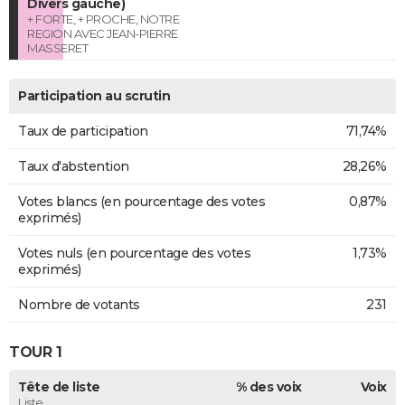
Divers gauche)
+ FORTE, + PROCHE, NOTRE
REGION AVEC JEAN-PIERRE
MASSERET
Participation au scrutin
Taux de participation
71,74%
Taux d'abstention
28,26%
Votes blancs (en pourcentage des votes
0,87%
exprimés)
Votes nuls (en pourcentage des votes
1,73%
exprimés)
Nombre de votants
231
TOUR 1
Tête de liste
% des voix
Voix
Liste