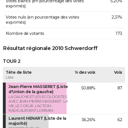
Votes blancs (en pourcentage des votes
5,20%
exprimés)
Votes nuls (en pourcentage des votes
2,31%
exprimés)
Nombre de votants
173
Résultat régionale 2010 Schwerdorff
TOUR 2
Tête de liste
% des voix
Voix
Liste
Jean-Pierre MASSERET (Liste
50,88%
87
d'Union de la gauche)
LA GAUCHE ET LES ECOLOGISTES
AVEC JEAN-PIERRE MASSERET : LA
VIE, LE COEUR, L'ACTION -
RADICALEMENT LORRAIN
Laurent HENART (Liste de la
36,26%
62
majorité)