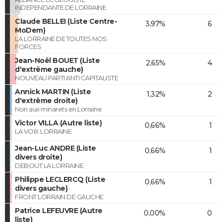
INDEPENDANTE DE LORRAINE
Claude BELLEI (Liste Centre-
3,97%
6
MoDem)
LA LORRAINE DE TOUTES NOS
FORCES
Jean-Noël BOUET (Liste
2,65%
4
d'extrême gauche)
NOUVEAU PARTI ANTI CAPITALISTE
Annick MARTIN (Liste
1,32%
2
d'extrême droite)
Non aux minarets en Lorraine
Victor VILLA (Autre liste)
0,66%
1
LA VOIX LORRAINE
Jean-Luc ANDRE (Liste
0,66%
1
divers droite)
DEBOUT LA LORRAINE
Philippe LECLERCQ (Liste
0,66%
1
divers gauche)
FRONT LORRAIN DE GAUCHE
Patrice LEFEUVRE (Autre
0,00%
0
liste)