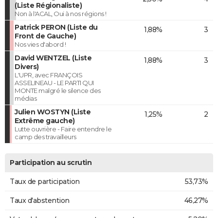
(Liste Régionaliste)
Non à l'ACAL, Oui à nos régions !
Patrick PERON (Liste du
1,88%
3
Front de Gauche)
Nos vies d'abord !
David WENTZEL (Liste
1,88%
3
Divers)
L'UPR, avec FRANÇOIS
ASSELINEAU - LE PARTI QUI
MONTE malgré le silence des
médias
Julien WOSTYN (Liste
1,25%
2
Extrême gauche)
Lutte ouvrière - Faire entendre le
camp des travailleurs
Participation au scrutin
Taux de participation
53,73%
Taux d'abstention
46,27%