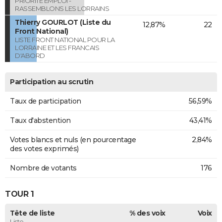
PRIORITE EMPLOI -
RASSEMBLONS LES LORRAINS
Thierry GOURLOT (Liste du
12,87%
22
Front National)
LISTE FRONT NATIONAL POUR LA
LORRAINE ET LES FRANCAIS
D'ABORD
Participation au scrutin
Taux de participation
56,59%
Taux d'abstention
43,41%
Votes blancs et nuls (en pourcentage
2,84%
des votes exprimés)
Nombre de votants
176
TOUR 1
Tête de liste
% des voix
Voix
Liste