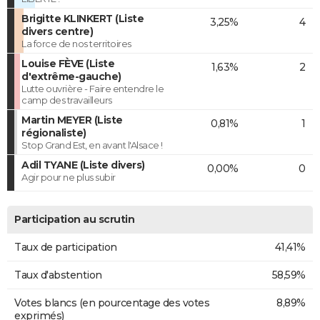
Brigitte KLINKERT (Liste
3,25%
4
divers centre)
La force de nos territoires
Louise FÈVE (Liste
1,63%
2
d'extrême-gauche)
Lutte ouvrière - Faire entendre le
camp des travailleurs
Martin MEYER (Liste
0,81%
1
régionaliste)
Stop Grand Est, en avant l'Alsace !
Adil TYANE (Liste divers)
0,00%
0
Agir pour ne plus subir
Participation au scrutin
Taux de participation
41,41%
Taux d'abstention
58,59%
Votes blancs (en pourcentage des votes
8,89%
exprimés)