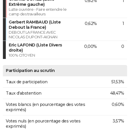
0,62%
1
Extrême gauche)
Lutte ouvrière - Faire entendre le
camp des travailleurs
Gerbert RAMBAUD (Liste
0,62%
1
Debout la France)
DEBOUT LA FRANCE AVEC
NICOLAS DUPONT-AIGNAN
Eric LAFOND (Liste Divers
0,00%
0
droite)
100% CITOYEN
Participation au scrutin
Taux de participation
51,53%
Taux d'abstention
48,47%
Votes blancs (en pourcentage des votes
0,60%
exprimés)
Votes nuls (en pourcentage des votes
3,57%
exprimés)