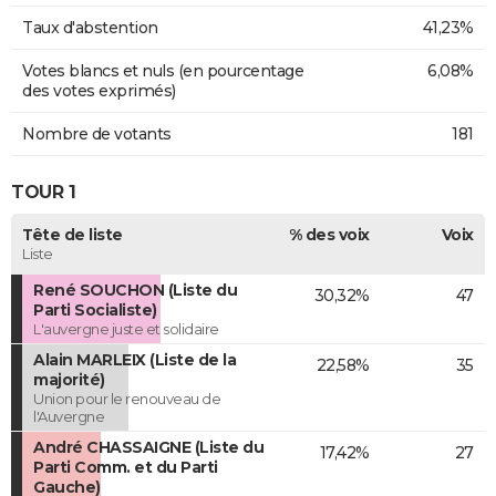
Taux d'abstention
41,23%
Votes blancs et nuls (en pourcentage
6,08%
des votes exprimés)
Nombre de votants
181
TOUR 1
Tête de liste
% des voix
Voix
Liste
René SOUCHON (Liste du
30,32%
47
Parti Socialiste)
L'auvergne juste et solidaire
Alain MARLEIX (Liste de la
22,58%
35
majorité)
Union pour le renouveau de
l'Auvergne
André CHASSAIGNE (Liste du
17,42%
27
Parti Comm. et du Parti
Gauche)