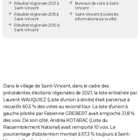
Résultat régionale 2021 à
Bureaux de vote à Saint-
City break
Voyage de noces
Climat
Destinations
Voyage nature
Forum
+
PHOTO
Saint-Vincent
Vincent
Résultat régionale 2015 à
Saint-Vincent
(toutes les
Saint-Vincent
informations sur la ville)
GUIDES D'ACHAT
Résultat régionale 2010 à
Saint-Vincent
BONS PLANS
CARTE DE VOEUX
Carte Bonne année
Carte Pâques
Carte de Noël
Carte Saint-Valentin
Carte d'anniversaire
DICTIONNAIRE
Biographies
Expressions
Dictionnaire
Citations
Proverbes
PROGRAMME TV
COPAINS D'AVANT
Dans le village de Saint-Vincent, dans le cadre des
précédentes élections régionales de 2021, la liste entraînée par
Se connecter
Collèges
Universités
Service militaire
S'inscrire
Lycées
Primaires
Entreprises
Avis de recherche
AVIS DE DÉCÈS
Laurent WAUQUIEZ (Liste d'union à droite) était parvenue à
recueillir 60,5 % des votes au second tour. La liste d'union à
FORUM
gauche pilotée par Fabienne GREBERT avait empoché 31,8 %
des voix. De son côté, Andréa KOTARAC (Liste du
Lifestyle
Sport
Television
Cinema
Bricolage
Culture
Auto
Voyage
Rassemblement National) avait remporté 10 voix. Le
pourcentage d'abstention montait à 57,3 % toujours à Saint-