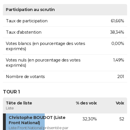
Participation au scrutin
Taux de participation
61,66%
Taux d'abstention
38,34%
Votes blancs (en pourcentage des votes
0,00%
exprimés)
Votes nuls (en pourcentage des votes
1,49%
exprimés)
Nombre de votants
201
TOUR 1
Tête de liste
% des voix
Voix
Liste
Christophe BOUDOT (Liste
32,30%
52
Front National)
Liste Front National présentée par