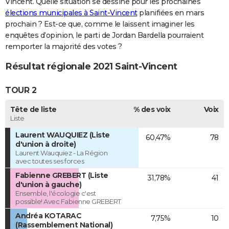
Vincent. Quelle situation se dessine pour les prochaines
élections municipales à Saint-Vincent
planifiées en mars
prochain ? Est-ce que, comme le laissent imaginer les
enquêtes d’opinion, le parti de Jordan Bardella pourraient
remporter la majorité des votes ?
Résultat régionale 2021 Saint-Vincent
TOUR 2
Tête de liste
% des voix
Voix
Liste
Laurent WAUQUIEZ (Liste
60,47%
78
d'union à droite)
Laurent Wauquiez - La Région
avec toutes ses forces
Fabienne GREBERT (Liste
31,78%
41
d'union à gauche)
Ensemble, l'écologie c'est
possible! Avec Fabienne GREBERT
Andréa KOTARAC
7,75%
10
(Rassemblement National)