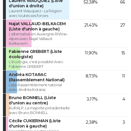
Laurent WAUQUIEZ (Liste
52,38%
66
d'union à droite)
Laurent Wauquiez - La Région
avec toutes ses forces
Najat VALLAUD-BELKACEM
21,43%
27
(Liste d'union à gauche)
L'alternative en Auvergne Rhône-
Alpes avec Najat Vallaud-
Belkacem
Fabienne GREBERT (Liste
11,90%
15
écologiste)
L'écologie, c'est possible! Avec
Fabienne GREBERT
Andréa KOTARAC
8,73%
11
(Rassemblement National)
Liste Rassemblement national
avec Andréa Kotarac
Bruno BONNELL (Liste
3,17%
4
d'union au centre)
AURALP, La majorité présidentielle
avec Bruno BONNELL
Cécile CUKIERMAN (Liste
2,38%
3
d'union à gauche)