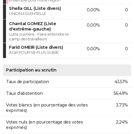
Ensemble pour notre région
Shella GILL (Liste divers)
0,00%
0
UNION ESSENTIELLE
Chantal GOMEZ (Liste
0,00%
0
d'extrême-gauche)
Lutte ouvrière - Faire entendre le
camp des travailleurs
Farid OMEIR (Liste divers)
0,00%
0
AGIR POUR NE PLUS SUBIR
Participation au scrutin
Taux de participation
43,51%
Taux d'abstention
56,49%
Votes blancs (en pourcentage des votes
3,73%
exprimés)
Votes nuls (en pourcentage des votes
2,24%
exprimés)