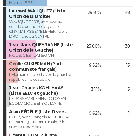
Marine LE PEN
Laurent WAUQUIEZ (Liste
29,81%
48
Union de la Droite)
WAUQUIEZ 2015, un nouveau
souffle pour notre région LE
GRAND RASSEMBLEMENT de la
DROITE et du CENTRE
Jean-Jack QUEYRANNE (Liste
23,60%
38
Union de la Gauche)
NOUS, C'EST LA RÉGION
Cécile CUKIERMAN (Parti
9,32%
15
communiste français)
L'Humain d'abord, avec la gauche
républicaine et sociale
Jean-Charles KOHLHAAS
3,11%
5
(Liste EELV et gauche)
LE RASSEMBLEMENT CITOYEN,
ECOLOGIQUE ET SOLIDAIRE
Alain FÉDÈLE (Liste Divers)
0,62%
1
L'UPR, avec François ASSELINEAU -
LE PARTI QUI MONTE malgré le
silence des médias
Chantal GOMEZ (Liste