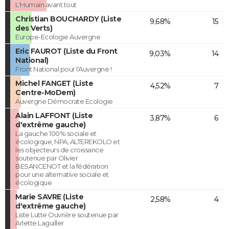
L'Humain avant tout
Christian BOUCHARDY (Liste
9,68%
15
des Verts)
Europe-Ecologie Auvergne
Eric FAUROT (Liste du Front
9,03%
14
National)
Front National pour l'Auvergne !
Michel FANGET (Liste
4,52%
7
Centre-MoDem)
Auvergne Démocrate Ecologie
Alain LAFFONT (Liste
3,87%
6
d'extrême gauche)
La gauche 100% sociale et
écologique, NPA, ALTEREKOLO et
les objecteurs de croissance
soutenue par Olivier
BESANCENOT et la fédération
pour une alternative sociale et
écologique
Marie SAVRE (Liste
2,58%
4
d'extrême gauche)
Liste Lutte Ouvrière soutenue par
Arlette Laguiller