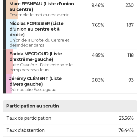
Marc FESNEAU (Liste d'union
9,46%
230
au centre)
Ensemble, le meilleur est avenir
Nicolas FORISSIER (Liste
7,69%
187
d'union au centre et à
droite)
Union de la Droite, du Centre et
des Indépendants
Farida MEGDOUD (Liste
4,85%
118
d'extrême-gauche)
Lutte Ouvrière - Faire entendre le
camp des travailleurs
Jérémy CLÉMENT (Liste
3,83%
93
divers gauche)
Démocratie ÉcoLogique
Participation au scrutin
Taux de participation
23,56%
Taux d'abstention
76,44%