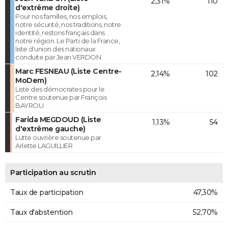
2,31%
110
d'extrême droite)
Pour nos familles, nos emplois,
notre sécurité, nos traditions, notre
identité, restons français dans
notre région. Le Parti de la France,
liste d'union des nationaux
conduite par Jean VERDON.
Marc FESNEAU (Liste Centre-
2,14%
102
MoDem)
Liste des démocrates pour le
Centre soutenue par François
BAYROU.
Farida MEGDOUD (Liste
1,13%
54
d'extrême gauche)
Lutte ouvrière soutenue par
Arlette LAGUILLIER
Participation au scrutin
Taux de participation
47,30%
Taux d'abstention
52,70%