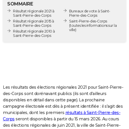
SOMMAIRE
City break
Voyage de noces
Climat
Destinations
Voyage nature
Forum
+
PHOTO
Résultat régionale 2021 à
Bureaux de vote à Saint-
Saint-Pierre-des-Corps
Pierre-des-Corps
GUIDES D'ACHAT
Résultat régionale 2015 à
Saint-Pierre-des-Corps
Saint-Pierre-des-Corps
(toutes les informations sur la
ville)
BONS PLANS
Résultat régionale 2010 à
Saint-Pierre-des-Corps
CARTE DE VOEUX
Carte Bonne année
Carte Pâques
Carte de Noël
Carte Saint-Valentin
Carte d'anniversaire
DICTIONNAIRE
Biographies
Expressions
Dictionnaire
Citations
Proverbes
PROGRAMME TV
COPAINS D'AVANT
Les résultats des élections régionales 2021 pour Saint-Pierre-
Se connecter
Collèges
Universités
Service militaire
S'inscrire
Lycées
Primaires
Entreprises
Avis de recherche
AVIS DE DÉCÈS
des-Corps sont dorénavant publics (ils sont d'ailleurs
disponibles en détail dans cette page). La prochaine
FORUM
campagne électorale est dès à présent identifiée : il s'agit des
Lifestyle
Sport
Television
Cinema
Bricolage
Culture
Auto
Voyage
municipales, dont les premiers
résultats à Saint-Pierre-des-
Corps
seront disponibles à partir du 15 mars 2026. Au cours
des élections régionales de juin 2021, la ville de Saint-Pierre-