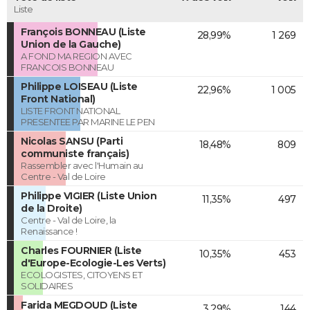
Liste
François BONNEAU (Liste
28,99%
1 269
Union de la Gauche)
A FOND MA REGION AVEC
FRANCOIS BONNEAU
Philippe LOISEAU (Liste
22,96%
1 005
Front National)
LISTE FRONT NATIONAL
PRESENTEE PAR MARINE LE PEN
Nicolas SANSU (Parti
18,48%
809
communiste français)
Rassembler avec l'Humain au
Centre - Val de Loire
Philippe VIGIER (Liste Union
11,35%
497
de la Droite)
Centre - Val de Loire, la
Renaissance !
Charles FOURNIER (Liste
10,35%
453
d'Europe-Ecologie-Les Verts)
ECOLOGISTES, CITOYENS ET
SOLIDAIRES
Farida MEGDOUD (Liste
3,29%
144