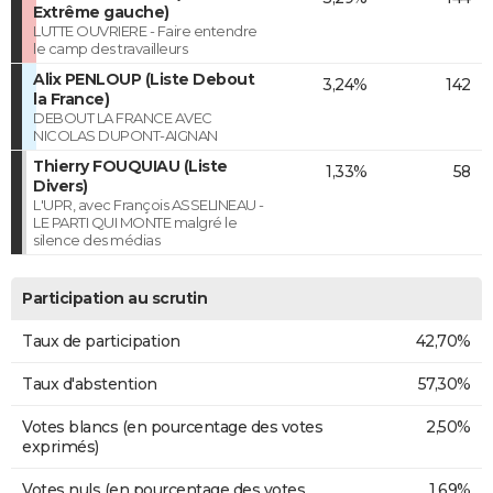
Extrême gauche)
LUTTE OUVRIERE - Faire entendre
le camp des travailleurs
Alix PENLOUP (Liste Debout
3,24%
142
la France)
DEBOUT LA FRANCE AVEC
NICOLAS DUPONT-AIGNAN
Thierry FOUQUIAU (Liste
1,33%
58
Divers)
L'UPR, avec François ASSELINEAU -
LE PARTI QUI MONTE malgré le
silence des médias
Participation au scrutin
Taux de participation
42,70%
Taux d'abstention
57,30%
Votes blancs (en pourcentage des votes
2,50%
exprimés)
Votes nuls (en pourcentage des votes
1,69%