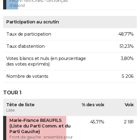
FRONT NATIONAL - Les français
d'abord
Participation au scrutin
Taux de participation
48,77%
Taux d'abstention
51,23%
Votes blancs et nuls (en pourcentage
3,80%
des votes exprimés)
Nombre de votants
5 206
TOUR 1
Tête de liste
% des voix
Voix
Liste
Marie-France BEAUFILS
45,71%
2 181
(Liste du Parti Comm. et du
Parti Gauche)
Front de gauche : ensemble pour