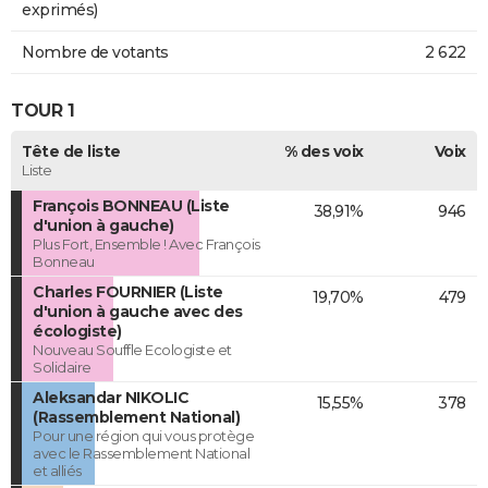
exprimés)
Nombre de votants
2 622
TOUR 1
Tête de liste
% des voix
Voix
Liste
François BONNEAU (Liste
38,91%
946
d'union à gauche)
Plus Fort, Ensemble ! Avec François
Bonneau
Charles FOURNIER (Liste
19,70%
479
d'union à gauche avec des
écologiste)
Nouveau Souffle Ecologiste et
Solidaire
Aleksandar NIKOLIC
15,55%
378
(Rassemblement National)
Pour une région qui vous protège
avec le Rassemblement National
et alliés