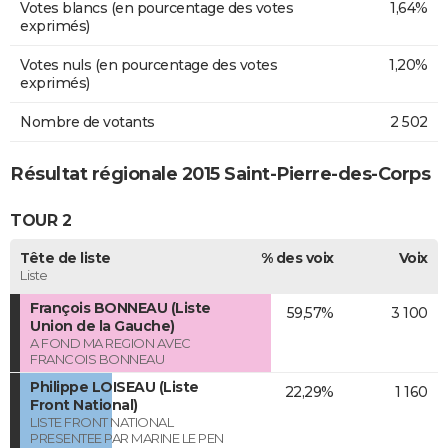
Votes blancs (en pourcentage des votes
1,64%
exprimés)
Votes nuls (en pourcentage des votes
1,20%
exprimés)
Nombre de votants
2 502
Résultat régionale 2015 Saint-Pierre-des-Corps
TOUR 2
Tête de liste
% des voix
Voix
Liste
François BONNEAU (Liste
59,57%
3 100
Union de la Gauche)
A FOND MA REGION AVEC
FRANCOIS BONNEAU
Philippe LOISEAU (Liste
22,29%
1 160
Front National)
LISTE FRONT NATIONAL
PRESENTEE PAR MARINE LE PEN