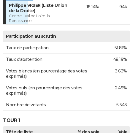
Philippe VIGIER (Liste Union
18,14%
944
de la Droite)
Centre - Val de Loire, la
Renaissance !
Participation au scrutin
Taux de participation
51,81%
Taux d'abstention
48,19%
Votes blancs (en pourcentage des votes
3,63%
exprimés)
Votes nuls (en pourcentage des votes
2,49%
exprimés)
Nombre de votants
5 543
TOUR 1
Tête de liste
% des voix
Voix