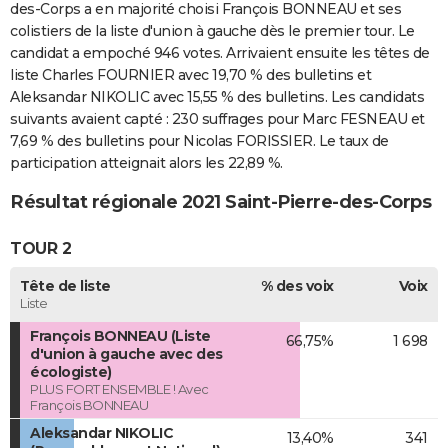
des-Corps a en majorité choisi François BONNEAU et ses
colistiers de la liste d'union à gauche dès le premier tour. Le
candidat a empoché 946 votes. Arrivaient ensuite les têtes de
liste Charles FOURNIER avec 19,70 % des bulletins et
Aleksandar NIKOLIC avec 15,55 % des bulletins. Les candidats
suivants avaient capté : 230 suffrages pour Marc FESNEAU et
7,69 % des bulletins pour Nicolas FORISSIER. Le taux de
participation atteignait alors les 22,89 %.
Résultat régionale 2021 Saint-Pierre-des-Corps
TOUR 2
Tête de liste
% des voix
Voix
Liste
François BONNEAU (Liste
66,75%
1 698
d'union à gauche avec des
écologiste)
PLUS FORT ENSEMBLE ! Avec
François BONNEAU
Aleksandar NIKOLIC
13,40%
341