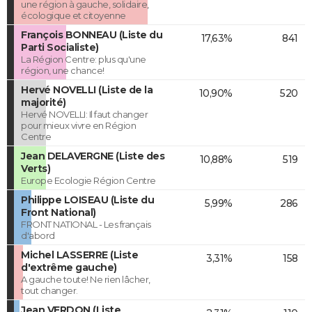
une région à gauche, solidaire,
écologique et citoyenne
François BONNEAU (Liste du
17,63%
841
Parti Socialiste)
La Région Centre: plus qu'une
région, une chance!
Hervé NOVELLI (Liste de la
10,90%
520
majorité)
Hervé NOVELLI: Il faut changer
pour mieux vivre en Région
Centre
Jean DELAVERGNE (Liste des
10,88%
519
Verts)
Europe Ecologie Région Centre
Philippe LOISEAU (Liste du
5,99%
286
Front National)
FRONT NATIONAL - Les français
d'abord
Michel LASSERRE (Liste
3,31%
158
d'extrême gauche)
A gauche toute! Ne rien lâcher,
tout changer.
Jean VERDON (Liste