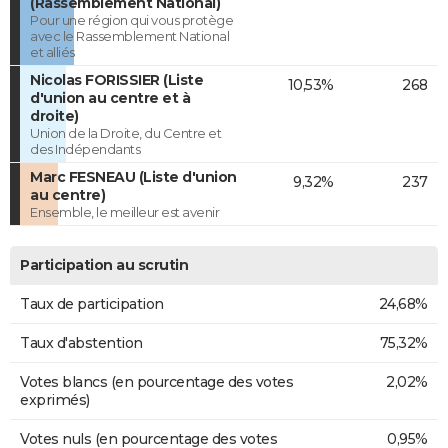
(Rassemblement National)
Pour une région qui vous protège
avec le Rassemblement National
et alliés
Nicolas FORISSIER (Liste
10,53%
268
d'union au centre et à
droite)
Union de la Droite, du Centre et
des Indépendants
Marc FESNEAU (Liste d'union
9,32%
237
au centre)
Ensemble, le meilleur est avenir
Participation au scrutin
Taux de participation
24,68%
Taux d'abstention
75,32%
Votes blancs (en pourcentage des votes
2,02%
exprimés)
Votes nuls (en pourcentage des votes
0,95%