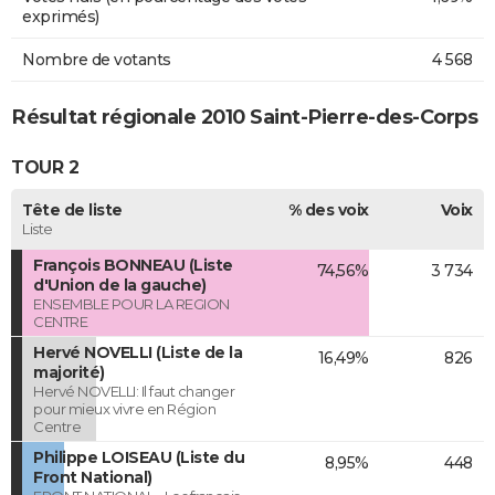
exprimés)
Nombre de votants
4 568
Résultat régionale 2010 Saint-Pierre-des-Corps
TOUR 2
Tête de liste
% des voix
Voix
Liste
François BONNEAU (Liste
74,56%
3 734
d'Union de la gauche)
ENSEMBLE POUR LA REGION
CENTRE
Hervé NOVELLI (Liste de la
16,49%
826
majorité)
Hervé NOVELLI: Il faut changer
pour mieux vivre en Région
Centre
Philippe LOISEAU (Liste du
8,95%
448
Front National)