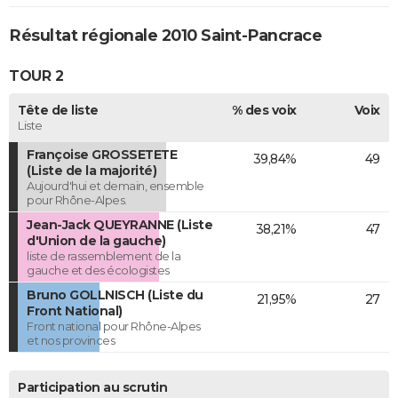
Résultat régionale 2010 Saint-Pancrace
TOUR 2
Tête de liste
% des voix
Voix
Liste
Françoise GROSSETETE
39,84%
49
(Liste de la majorité)
Aujourd'hui et demain, ensemble
pour Rhône-Alpes.
Jean-Jack QUEYRANNE (Liste
38,21%
47
d'Union de la gauche)
liste de rassemblement de la
gauche et des écologistes
Bruno GOLLNISCH (Liste du
21,95%
27
Front National)
Front national pour Rhône-Alpes
et nos provinces
Participation au scrutin