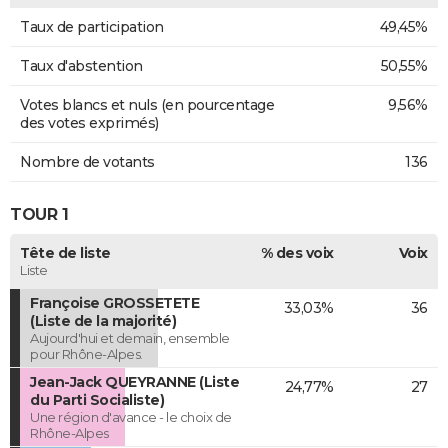
Taux de participation
49,45%
Taux d'abstention
50,55%
Votes blancs et nuls (en pourcentage
9,56%
des votes exprimés)
Nombre de votants
136
TOUR 1
Tête de liste
% des voix
Voix
Liste
Françoise GROSSETETE
33,03%
36
(Liste de la majorité)
Aujourd'hui et demain, ensemble
pour Rhône-Alpes.
Jean-Jack QUEYRANNE (Liste
24,77%
27
du Parti Socialiste)
Une région d'avance - le choix de
Rhône-Alpes