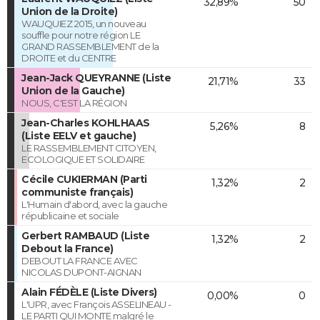
32,89%
50
Union de la Droite)
WAUQUIEZ 2015, un nouveau
souffle pour notre région LE
GRAND RASSEMBLEMENT de la
DROITE et du CENTRE
Jean-Jack QUEYRANNE (Liste
21,71%
33
Union de la Gauche)
NOUS, C'EST LA RÉGION
Jean-Charles KOHLHAAS
5,26%
8
(Liste EELV et gauche)
LE RASSEMBLEMENT CITOYEN,
ECOLOGIQUE ET SOLIDAIRE
Cécile CUKIERMAN (Parti
1,32%
2
communiste français)
L'Humain d'abord, avec la gauche
républicaine et sociale
Gerbert RAMBAUD (Liste
1,32%
2
Debout la France)
DEBOUT LA FRANCE AVEC
NICOLAS DUPONT-AIGNAN
Alain FÉDÈLE (Liste Divers)
0,00%
0
L'UPR, avec François ASSELINEAU -
LE PARTI QUI MONTE malgré le