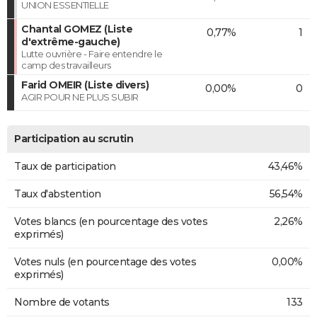
UNION ESSENTIELLE
Chantal GOMEZ (Liste
0,77%
1
d'extrême-gauche)
Lutte ouvrière - Faire entendre le
camp des travailleurs
Farid OMEIR (Liste divers)
0,00%
0
AGIR POUR NE PLUS SUBIR
Participation au scrutin
Taux de participation
43,46%
Taux d'abstention
56,54%
Votes blancs (en pourcentage des votes
2,26%
exprimés)
Votes nuls (en pourcentage des votes
0,00%
exprimés)
Nombre de votants
133