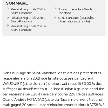
SOMMAIRE
City break
Voyage de noces
Climat
Destinations
Voyage nature
Forum
+
PHOTO
Résultat régionale 2021 à
Bureaux de vote à Saint-
Saint-Pancrace
Pancrace
GUIDES D'ACHAT
Résultat régionale 2015 à
Saint-Pancrace
(toutes les
Saint-Pancrace
informations sur la ville)
BONS PLANS
Résultat régionale 2010 à
Saint-Pancrace
CARTE DE VOEUX
Carte Bonne année
Carte Pâques
Carte de Noël
Carte Saint-Valentin
Carte d'anniversaire
DICTIONNAIRE
Biographies
Expressions
Dictionnaire
Citations
Proverbes
PROGRAMME TV
COPAINS D'AVANT
Dans le village de Saint-Pancrace, c'est lors des précédentes
Se connecter
Collèges
Universités
Service militaire
S'inscrire
Lycées
Primaires
Entreprises
Avis de recherche
AVIS DE DÉCÈS
régionales en juin 2021 que la liste poussée par Laurent
WAUQUIEZ (Liste d'union à droite) avait recueilli 60,00 % des
FORUM
suffrages au deuxième tour. La liste d'union à gauche conduite
Lifestyle
Sport
Television
Cinema
Bricolage
Culture
Auto
Voyage
par Fabienne GREBERT avait empoché 22,61 % des suffrages.
Quand Andréa KOTARAC (Liste du Rassemblement National)
avait gagné 20 votes. La participation montait alors à 37,58 % à