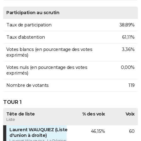
Participation au scrutin
Taux de participation
38,89%
Taux d'abstention
61,11%
Votes blancs (en pourcentage des votes
3,36%
exprimés)
Votes nuls (en pourcentage des votes
0,00%
exprimés)
Nombre de votants
119
TOUR 1
Tête de liste
% des voix
Voix
Liste
Laurent WAUQUIEZ (Liste
46,15%
60
d'union à droite)
Laurent Wauquiez - La Région