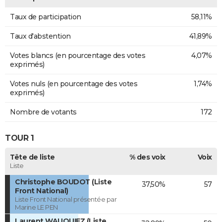
Taux de participation
58,11%
Taux d'abstention
41,89%
Votes blancs (en pourcentage des votes
4,07%
exprimés)
Votes nuls (en pourcentage des votes
1,74%
exprimés)
Nombre de votants
172
TOUR 1
Tête de liste
% des voix
Voix
Liste
Christophe BOUDOT (Liste
37,50%
57
Front National)
Liste Front National présentée par
Marine LE PEN
Laurent WAUQUIEZ (Liste