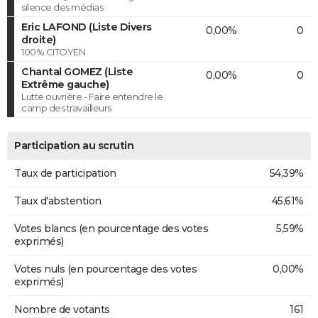
silence des médias
Eric LAFOND (Liste Divers
0,00%
0
droite)
100% CITOYEN
Chantal GOMEZ (Liste
0,00%
0
Extrême gauche)
Lutte ouvrière - Faire entendre le
camp des travailleurs
Participation au scrutin
Taux de participation
54,39%
Taux d'abstention
45,61%
Votes blancs (en pourcentage des votes
5,59%
exprimés)
Votes nuls (en pourcentage des votes
0,00%
exprimés)
Nombre de votants
161