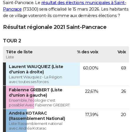
Saint-Pancrace. Le
résultat des élections municipales à Saint-
Pancrace
(73300) sera officialisé le 15 mars 2026. Les habitants
de ce village voteront-ils comme aux dernières élections ?
Résultat régionale 2021 Saint-Pancrace
TOUR 2
Tête de liste
% des voix
Voix
Liste
Laurent WAUQUIEZ (Liste
60,00%
69
d'union à droite)
Laurent Wauquiez - La Région
avec toutes ses forces
Fabienne GREBERT (Liste
22,61%
26
d'union à gauche)
Ensemble, l'écologie c'est
possible! Avec Fabienne GREBERT
Andréa KOTARAC
17,39%
20
(Rassemblement National)
Liste Rassemblement national
avec Andréa Kotarac