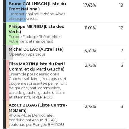
Bruno GOLLNISCH (Liste du
17,43%
19
Front National)
Front national pour Rhône-Alpes
et nos provinces
Philippe MEIRIEU (Liste des
11,01%
12
Verts)
Europe Ecologie Rhône-Alpes
Autrement et maintenant
Michel DULAC (Autre liste)
6,42%
7
Opération Spartacus
Elisa MARTIN (Liste du Parti
2,75%
3
Comm. et du Parti Gauche)
Ensemble pour des régions à
Gauche, solidaires, écologistes et
citoyennes présentée par le front
de gauche, parti communiste,
parti de gauche, gauche unitaire
et alternatifs, M'PEP, PCOF.
Azouz BEGAG (Liste Centre-
2,75%
3
MoDem)
Rhône-Alpes Démocrate,
conduite par Azouz BEGAG,
soutenue par François BAYROU