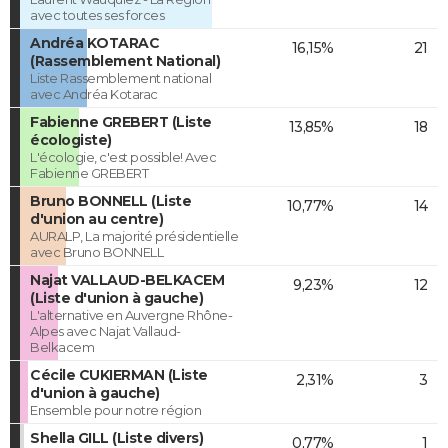
avec toutes ses forces
Andréa KOTARAC
16,15%
21
(Rassemblement National)
Liste Rassemblement national
avec Andréa Kotarac
Fabienne GREBERT (Liste
13,85%
18
écologiste)
L'écologie, c'est possible! Avec
Fabienne GREBERT
Bruno BONNELL (Liste
10,77%
14
d'union au centre)
AURALP, La majorité présidentielle
avec Bruno BONNELL
Najat VALLAUD-BELKACEM
9,23%
12
(Liste d'union à gauche)
L'alternative en Auvergne Rhône-
Alpes avec Najat Vallaud-
Belkacem
Cécile CUKIERMAN (Liste
2,31%
3
d'union à gauche)
Ensemble pour notre région
Shella GILL (Liste divers)
0,77%
1