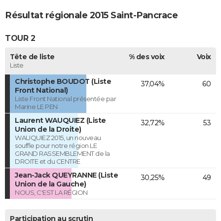
Résultat régionale 2015 Saint-Pancrace
TOUR 2
Tête de liste
% des voix
Voix
Liste
Christophe BOUDOT (Liste
37,04%
60
Front National)
Liste Front National présentée par
Marine LE PEN
Laurent WAUQUIEZ (Liste
32,72%
53
Union de la Droite)
WAUQUIEZ 2015, un nouveau
souffle pour notre région LE
GRAND RASSEMBLEMENT de la
DROITE et du CENTRE
Jean-Jack QUEYRANNE (Liste
30,25%
49
Union de la Gauche)
NOUS, C'EST LA RÉGION
Participation au scrutin