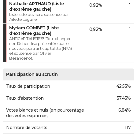
Nathalie ARTHAUD (Liste
0,92%
1
d'extrême gauche)
Liste lutte ouvrière soutenue par
Arlette Laguiller
Myriam COMBET (Liste
0,92%
1
d'extrême gauche)
ANTICAPITALISTES! "Tout changer,
rien lâcher", lise présentée par le
nouveau parti anticapitaliste (NPA)
et soutenue par Olivier
Besancenot.
Participation au scrutin
Taux de participation
42,55%
Taux d'abstention
57,45%
Votes blancs et nuls (en pourcentage
6,84%
des votes exprimés)
Nombre de votants
117